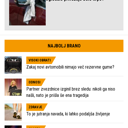
NAJBOLJ BRANO
VISOKI OBRATI
Zakaj novi avtomobili nimajo več rezervne gume?
ODNOSI
Partner zvezdnice izginil brez sledu: nikoli ga niso
našli, nato je prišla še ena tragedija
ZDRAVJE
To je jutranja navada, ki lahko podaljša življenje