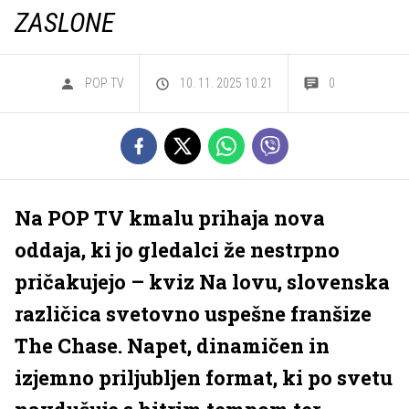
ZASLONE
POP TV
10. 11. 2025 10.21
0
Na POP TV kmalu prihaja nova
oddaja, ki jo gledalci že nestrpno
pričakujejo – kviz Na lovu, slovenska
različica svetovno uspešne franšize
The Chase. Napet, dinamičen in
izjemno priljubljen format, ki po svetu