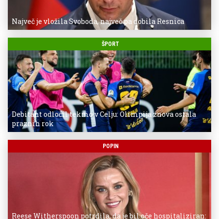
Največ je vložila Svoboda, največ pa dobila Resnica
ŠPORT
Debitant odločil tekmo v Celju: Olimpija znova ostala
praznih rok
POPIN
Reese Witherspoon potrdila, da je bil oče hospitaliziran: