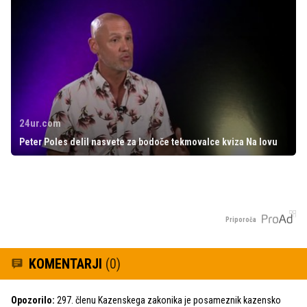
24ur.com
Peter Poles delil nasvete za bodoče tekmovalce kviza Na lovu
Priporoča
KOMENTARJI
(0)
Opozorilo:
297. členu Kazenskega zakonika je posameznik kazensko