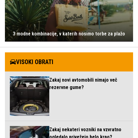
3 modne kombinacije, v katerih nosimo torbe za plažo
VISOKI OBRATI
Zakaj novi avtomobili nimajo več
rezervne gume?
Zakaj nekateri vozniki na vzvratno
ogledalo privežejo belo krpo?