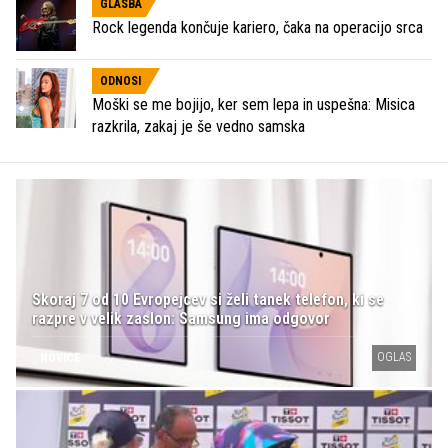
GLASBA
Rock legenda končuje kariero, čaka na operacijo srca
ODNOSI
Moški se me bojijo, ker sem lepa in uspešna: Misica
razkrila, zakaj je še vedno samska
Skoraj 7 od 10 Evropejcev si želi tanek telefon, ki se
razpre v velik zaslon: Samsung ima odgovor
OGLAS
NOVICE