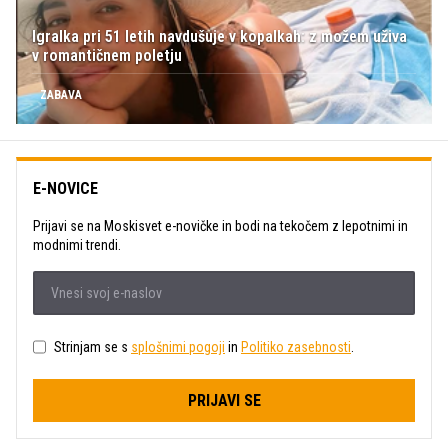
Igralka pri 51 letih navdušuje v kopalkah: z možem uživa
v romantičnem poletju
ZABAVA
E-NOVICE
Prijavi se na Moskisvet e-novičke in bodi na tekočem z lepotnimi in
modnimi trendi.
Strinjam se s
splošnimi pogoji
in
Politiko zasebnosti
.
PRIJAVI SE