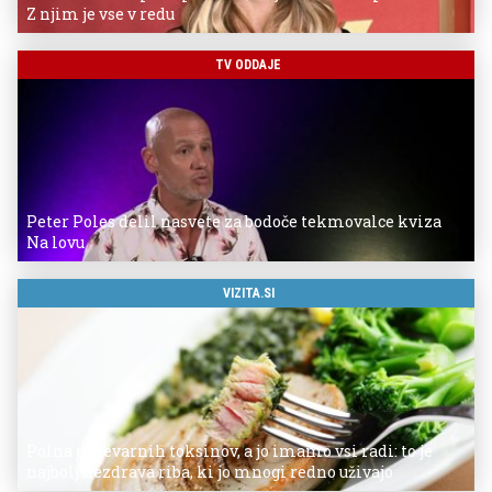
Z njim je vse v redu
TV ODDAJE
Peter Poles delil nasvete za bodoče tekmovalce kviza
Na lovu
VIZITA.SI
Polna je nevarnih toksinov, a jo imamo vsi radi: to je
najbolj nezdrava riba, ki jo mnogi redno uživajo