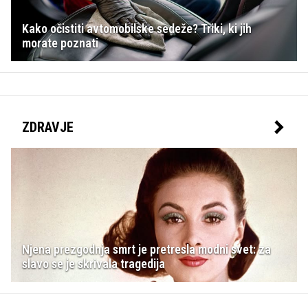
Kako očistiti avtomobilske sedeže? Triki, ki jih
morate poznati
ZDRAVJE
Njena prezgodnja smrt je pretresla modni svet: za
slavo se je skrivala tragedija