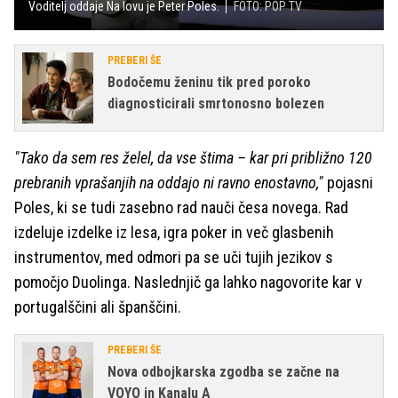
Voditelj oddaje Na lovu je Peter Poles.
FOTO: POP TV
PREBERI ŠE
Bodočemu ženinu tik pred poroko
diagnosticirali smrtonosno bolezen
"Tako da sem res želel, da vse štima – kar pri približno 120
prebranih vprašanjih na oddajo ni ravno enostavno,"
pojasni
Poles, ki se tudi zasebno rad nauči česa novega. Rad
izdeluje izdelke iz lesa, igra poker in več glasbenih
instrumentov, med odmori pa se uči tujih jezikov s
pomočjo Duolinga. Naslednjič ga lahko nagovorite kar v
portugalščini ali španščini.
PREBERI ŠE
Nova odbojkarska zgodba se začne na
VOYO in Kanalu A