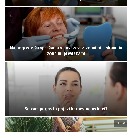
Najpogostejša vprašanja v povezavi z zobnimi luskami in
zobnimi prevlekami
Se vam pogosto pojavi herpes na ustnici?
OGLAS