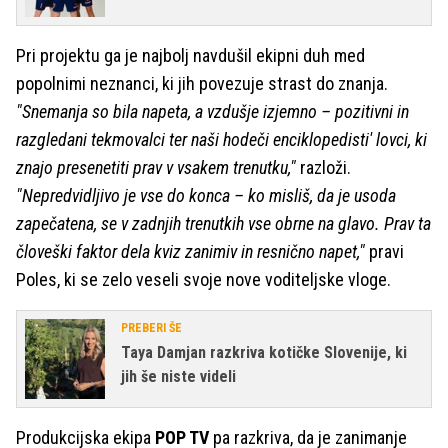
Pri projektu ga je najbolj navdušil ekipni duh med
popolnimi neznanci, ki jih povezuje strast do znanja.
"Snemanja so bila napeta, a vzdušje izjemno – pozitivni in
razgledani tekmovalci ter naši hodeči enciklopedisti' lovci, ki
znajo presenetiti prav v vsakem trenutku,"
razloži.
"Nepredvidljivo je vse do konca – ko misliš, da je usoda
zapečatena, se v zadnjih trenutkih vse obrne na glavo. Prav ta
človeški faktor dela kviz zanimiv in resnično napet,"
pravi
Poles, ki se zelo veseli svoje nove voditeljske vloge.
PREBERI ŠE
Taya Damjan razkriva kotičke Slovenije, ki
jih še niste videli
Produkcijska ekipa
POP TV
pa razkriva, da je zanimanje