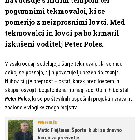
navdušuje s hitrim tempom ter
pogumnimi tekmovalci, ki se
pomerijo z neizprosnimi lovci. Med
tekmovalci in lovci pa bo krmaril
izkušeni voditelj Peter Poles.
V vsaki oddaji sodelujejo štirje tekmovalci, ki se med
seboj ne poznajo, a jih povezuje ljubezen do znanja.
Njihov cilj je preprost – ostati korak pred lovcem in
skupaj osvojiti bogato denarno nagrado. Ob njih bo stal
Peter Poles
, ki se po številnih uspešnih projektih vrača na
zaslone v vlogi kviznega mojstra.
PREBERI ŠE
Matic Flajšman: Športni klubi se dnevno
borijo za preživetje