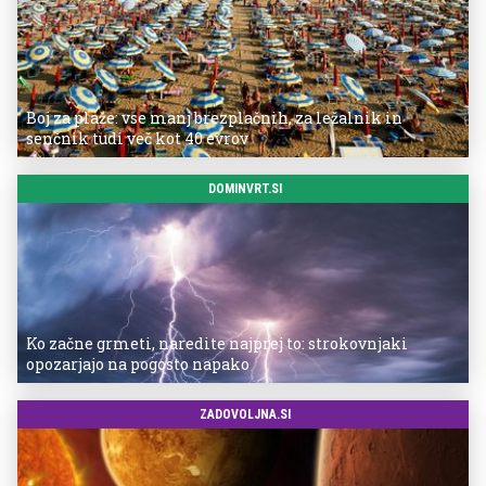
Boj za plaže: vse manj brezplačnih, za ležalnik in
senčnik tudi več kot 40 evrov
DOMINVRT.SI
Ko začne grmeti, naredite najprej to: strokovnjaki
opozarjajo na pogosto napako
ZADOVOLJNA.SI