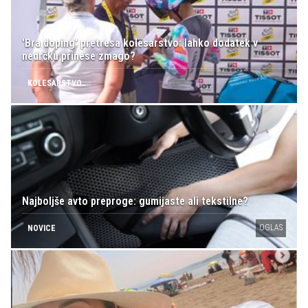
'Bra doping' pretresa kolesarstvo: lahko dodatek v
nedrčku prinese zmago?
KOLESARSTVO
Najboljše avto preproge: gumijaste ali tekstilne?
OGLAS
NOVICE