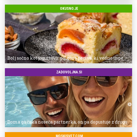
OKUSNO.JE
Bolj sočno kot jogurtovo: poletno pecivo, ki vedno uspe
ZADOVOLJNA.SI
Doma ga čaka noseča partnerka, on pa dopustuje z drugo
MOSKISVET.COM