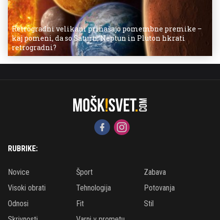
Retrogradni velikani prinašajo pomembne premike –
kaj pomeni, da so Saturn, Neptun in Pluton hkrati
retrogradni?
RUBRIKE:
Novice
Šport
Zabava
Visoki obrati
Tehnologija
Potovanja
Odnosi
Fit
Stil
Skrivnosti
Varni v prometu