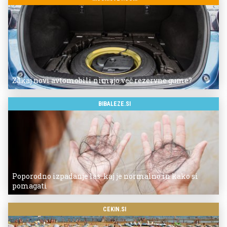
Zakaj novi avtomobili nimajo več rezervne gume?
BIBALEZE.SI
Poporodno izpadanje las: kaj je normalno in kako si
pomagati
CEKIN.SI