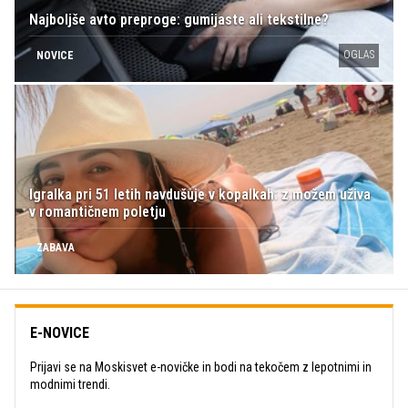
Najboljše avto preproge: gumijaste ali tekstilne?
OGLAS
NOVICE
Igralka pri 51 letih navdušuje v kopalkah: z možem uživa
v romantičnem poletju
ZABAVA
E-NOVICE
Prijavi se na Moskisvet e-novičke in bodi na tekočem z lepotnimi in
modnimi trendi.