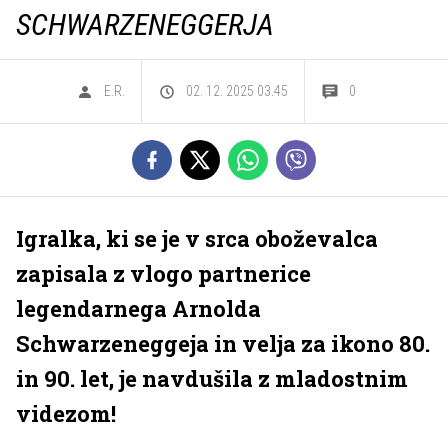
SCHWARZENEGGERJA
E.R.
02. 12. 2025 03.45
0
Igralka, ki se je v srca oboževalca
zapisala z vlogo partnerice
legendarnega Arnolda
Schwarzeneggeja in velja za ikono 80.
in 90. let, je navdušila z mladostnim
videzom!