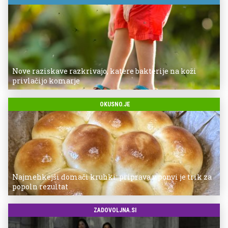
Nove raziskave razkrivajo, katere bakterije na koži
privlačijo komarje
OKUSNO.JE
Najmehkejši domači kruhki: priprava v ponvi je trik za
popoln rezultat
ZADOVOLJNA.SI