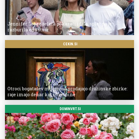
Jennifer Lopez želela pokazati idilo, splet pa je
razburila ena stvar
CEKIN.SI
Otroci bogatašev množično prodajajo družinske zbirke:
raje imajo denar kot umetnine
DOMINVRT.SI