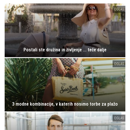
OGLAS
Postali ste družina in življenje ... teče dalje
OGLAS
3 modne kombinacije, v katerih nosimo torbe za plažo
OGLAS