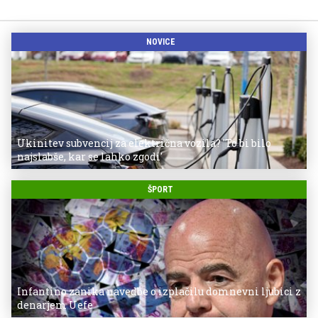
NOVICE
Ukinitev subvencij za električna vozila? 'To bi bilo
najslabše, kar se lahko zgodi'
ŠPORT
Infantino zanika navedbe o izplačilu domnevni ljubici z
denarjem Uefe