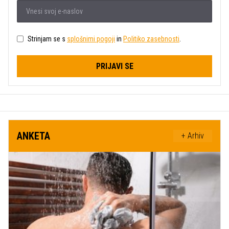
Strinjam se s
splošnimi pogoji
in
Politiko zasebnosti
.
PRIJAVI SE
ANKETA
+ Arhiv