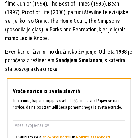
filme Junior (1994), The Best of Times (1986), Bean
(1997), Proof of Life (2000), pa tudi številne televizijske
serije, kot so Grand, The Home Court, The Simpsons
(posodila je glas) in Parks and Recreation, kjer je igrala
mamo Leslie Knope.
Izven kamer živi mirno družinsko življenje. Od leta 1988 je
poročena z režiserjem
Sandyjem Smolanom
, s katerim
sta posvojila dva otroka.
Vroče novice iz sveta slavnih
Te zanima, kaj se dogaja v svetu blišča in slave? Prijavi se na e-
novice, da ne boš zamudil česa pomembnega iz sveta estrade.
Strinjam se s
splošnimi pogoji
in
Politiko zasebnosti
.