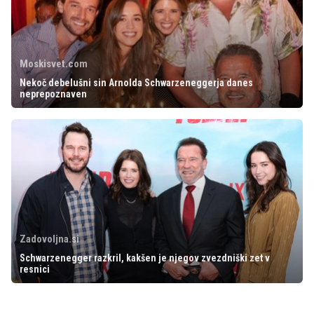
Moskisvet.com
Nekoč debelušni sin Arnolda Schwarzeneggerja danes
neprepoznaven
Zadovoljna.si
Schwarzenegger razkril, kakšen je njegov zvezdniški zet v
resnici