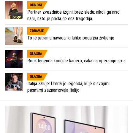
ODNOSI
Partner zvezdnice izginil brez sledu: nikoli ga niso
našli, nato je prišla še ena tragedija
ZDRAVJE
To je jutranja navada, ki lahko podaljša življenje
GLASBA
Rock legenda končuje kariero, čaka na operacijo srca
GLASBA
Italija žaluje: Umrla je legenda, ki je s svojimi
pesmimi zaznamovala Italijo