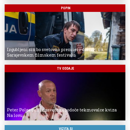
POPIN
Izgubljeni sin bo svetovno premiero doživel na
Sarajevskem filmskem festivalu
TV ODDAJE
Peter Poles delil nasvete za bodoče tekmovalce kviza
Na lovu
VIZITA.SI