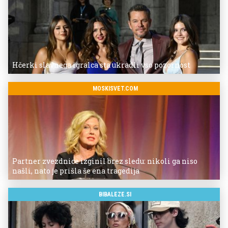
Hčerki slavnega igralca sta ukradli vso pozornost
MOSKISVET.COM
Partner zvezdnice izginil brez sledu: nikoli ga niso
našli, nato je prišla še ena tragedija
BIBALEZE.SI