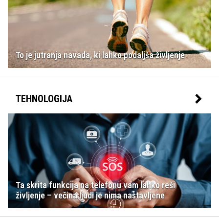
To je jutranja navada, ki lahko podaljša življenje
TEHNOLOGIJA
Ta skrita funkcija na telefonu vam lahko reši
življenje – večina ljudi je nima nastavljene