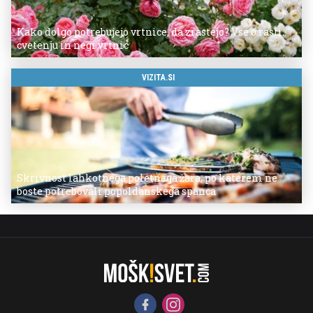
Kako dolgo potrebujejo vrtnice, da zrastejo? Vse o rasti,
cvetenju in negi vrtnic
VIZITA.SI
Skrivnost lahkotnega poletnega žara, po katerem ne
boste potrebovali popoldanskega spanca