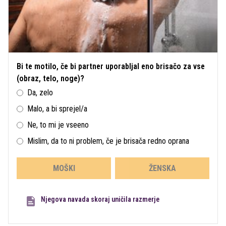
Bi te motilo, če bi partner uporabljal eno brisačo za vse
(obraz, telo, noge)?
Da, zelo
Malo, a bi sprejel/a
Ne, to mi je vseeno
Mislim, da to ni problem, če je brisača redno oprana
MOŠKI
ŽENSKA
Njegova navada skoraj uničila razmerje