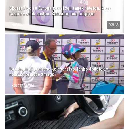
Skoraj 7 od 10 Evropejcev si želi tanek telefon, ki se
razpre v velik zaslon: Samsung ima odgovor
OGLAS
NOVICE
'Bra doping' pretresa kolesarstvo: lahko dodatek v
nedrčku prinese zmago?
KOLESARSTVO