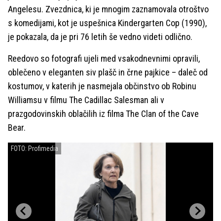
Angelesu. Zvezdnica, ki je mnogim zaznamovala otroštvo
s komedijami, kot je uspešnica Kindergarten Cop (1990),
je pokazala, da je pri 76 letih še vedno videti odlično.
Reedovo so fotografi ujeli med vsakodnevnimi opravili,
oblečeno v eleganten siv plašč in črne pajkice – daleč od
kostumov, v katerih je nasmejala občinstvo ob Robinu
Williamsu v filmu The Cadillac Salesman ali v
prazgodovinskih oblačilih iz filma The Clan of the Cave
Bear.
FOTO: Profimedia