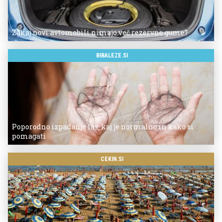
Zakaj novi avtomobili nimajo več rezervne gume?
BIBALEZE.SI
Poporodno izpadanje las: kaj je normalno in kako si
pomagati
CEKIN.SI