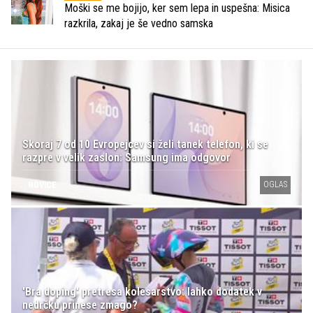
Moški se me bojijo, ker sem lepa in uspešna: Misica
razkrila, zakaj je še vedno samska
Skoraj 7 od 10 Evropejcev si želi tanek telefon, ki se
razpre v velik zaslon: Samsung ima odgovor
OGLAS
NOVICE
'Bra doping' pretresa kolesarstvo: lahko dodatek v
nedrčku prinese zmago?