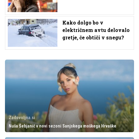
Kako dolgo bo v
električnem avtu delovalo
gretje, če obtiči v snegu?
Zadovoljna.si
Nuša Šebjanič v novi sezoni Sanjskega moškega Hrvaške