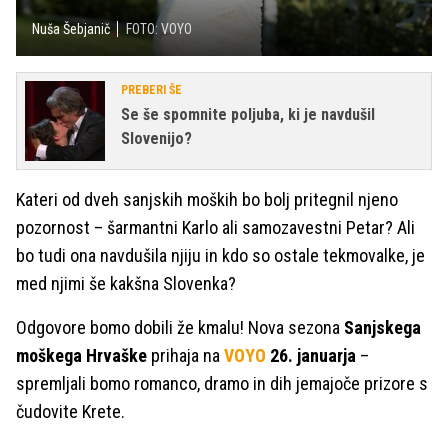
Nuša Šebjanič
FOTO: VOYO
PREBERI ŠE
Se še spomnite poljuba, ki je navdušil
Slovenijo?
Kateri od dveh sanjskih moških bo bolj pritegnil njeno
pozornost – šarmantni Karlo ali samozavestni Petar? Ali
bo tudi ona navdušila njiju in kdo so ostale tekmovalke, je
med njimi še kakšna Slovenka?
Odgovore bomo dobili že kmalu! Nova sezona
Sanjskega
moškega Hrvaške
prihaja na
VOYO
26. januarja
–
spremljali bomo romanco, dramo in dih jemajoče prizore s
čudovite Krete.