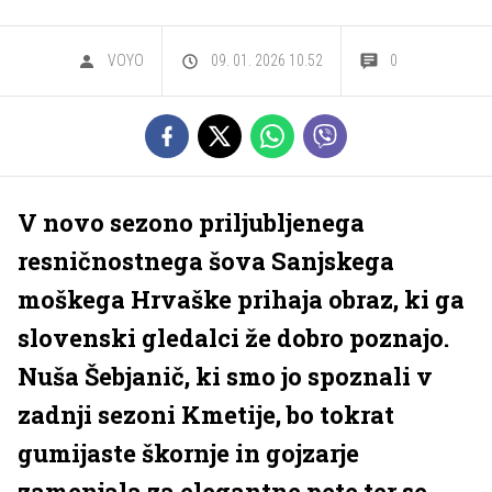
VOYO
09. 01. 2026 10.52
0
V novo sezono priljubljenega
resničnostnega šova Sanjskega
moškega Hrvaške prihaja obraz, ki ga
slovenski gledalci že dobro poznajo.
Nuša Šebjanič, ki smo jo spoznali v
zadnji sezoni Kmetije, bo tokrat
gumijaste škornje in gojzarje
zamenjala za elegantne pete ter se