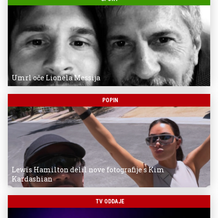
Umrl oče Lionela Messija
POPIN
Lewis Hamilton delil nove fotografije s Kim
Kardashian
TV ODDAJE