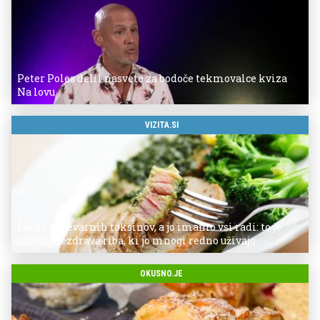
Peter Poles delil nasvete za bodoče tekmovalce kviza
Na lovu
VIZITA.SI
Polna je nevarnih toksinov, a jo imamo vsi radi: to je
najbolj nezdrava riba, ki jo mnogi redno uživajo
OKUSNO.JE