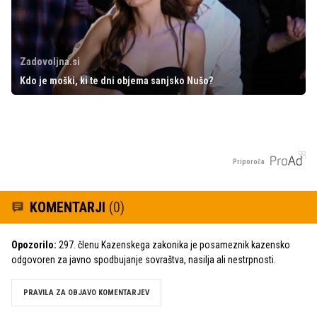
Zadovoljna.si
Kdo je moški, ki te dni objema sanjsko Nušo?
Priporoča
KOMENTARJI
(0)
Opozorilo:
297. členu Kazenskega zakonika je posameznik kazensko
odgovoren za javno spodbujanje sovraštva, nasilja ali nestrpnosti.
PRAVILA ZA OBJAVO KOMENTARJEV