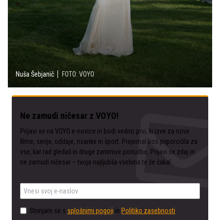
Nuša Šebjanič
FOTO: VOYO
Ne zamudi ničesar z VOYO!
Prijavi se na VOYO e-novice in bodi vedno prvi, ki izve za nove
filme, serije, oddaje, risanke in šport. Prejemal boš priporočila za
vse, kar rad gledaš in druge zanimive ponudbe. Prijavi se zdaj in
ne zamudi ničesar – tvoja najljubša vsebina te že čaka!
Strinjam se s
splošnimi pogoji
in
Politiko zasebnosti
.