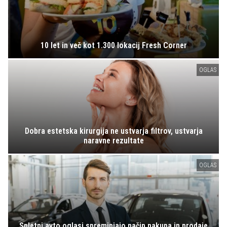
10 let in več kot 1.300 lokacij Fresh Corner
OGLAS
Dobra estetska kirurgija ne ustvarja filtrov, ustvarja
naravne rezultate
OGLAS
Spletni avto oglasi spreminjajo način nakupa in prodaje