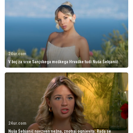
24ur.com
V boj za srce Sanjskega moškega Hrvaške tudi Nuša Šebjanič
24ur.com
Nuša Šebjanič navzven nežna, znotraj ognjevita: Rada se