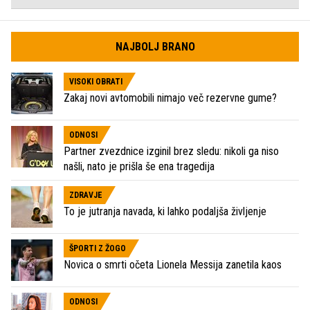
NAJBOLJ BRANO
VISOKI OBRATI
Zakaj novi avtomobili nimajo več rezervne gume?
ODNOSI
Partner zvezdnice izginil brez sledu: nikoli ga niso
našli, nato je prišla še ena tragedija
ZDRAVJE
To je jutranja navada, ki lahko podaljša življenje
ŠPORTI Z ŽOGO
Novica o smrti očeta Lionela Messija zanetila kaos
ODNOSI