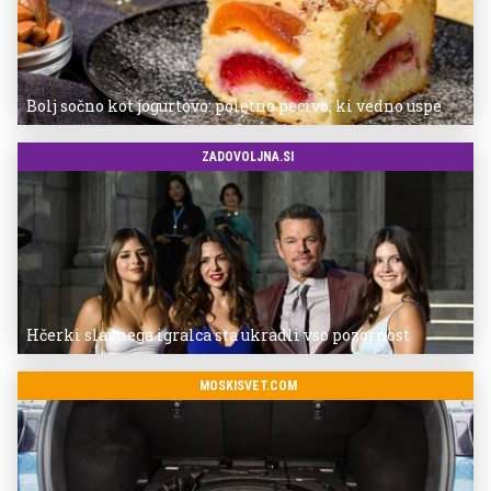
Bolj sočno kot jogurtovo: poletno pecivo, ki vedno uspe
ZADOVOLJNA.SI
Hčerki slavnega igralca sta ukradli vso pozornost
MOSKISVET.COM