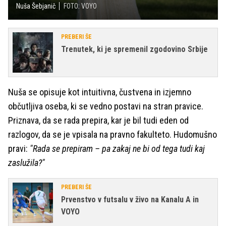
Nuša Šebjanič
FOTO: VOYO
PREBERI ŠE
Trenutek, ki je spremenil zgodovino Srbije
Nuša se opisuje kot intuitivna, čustvena in izjemno
občutljiva oseba, ki se vedno postavi na stran pravice.
Priznava, da se rada prepira, kar je bil tudi eden od
razlogov, da se je vpisala na pravno fakulteto. Hudomušno
pravi:
"Rada se prepiram – pa zakaj ne bi od tega tudi kaj
zaslužila?"
PREBERI ŠE
Prvenstvo v futsalu v živo na Kanalu A in
VOYO