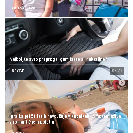
KOLESARSTVO
Najboljše avto preproge: gumijaste ali tekstilne?
OGLAS
NOVICE
Igralka pri 51 letih navdušuje v kopalkah: z možem uživa
v romantičnem poletju