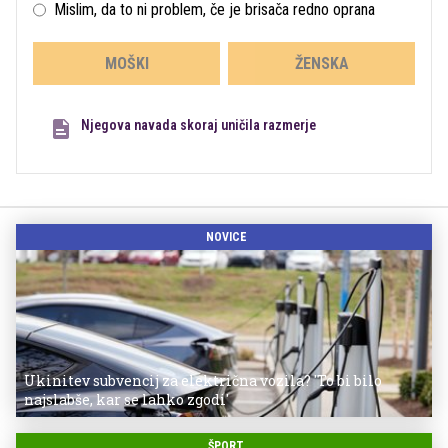
Mislim, da to ni problem, če je brisača redno oprana
MOŠKI
ŽENSKA
Njegova navada skoraj uničila razmerje
NOVICE
Ukinitev subvencij za električna vozila? 'To bi bilo
najslabše, kar se lahko zgodi'
ŠPORT