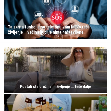
Ta skrita funkcija na telefonu vam lahko reši
življenje – večina ljudi je nima nastavljene
OGLAS
Postali ste družina in življenje ... teče dalje