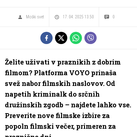
Moški svet
17. 04. 2025 13.50
0
Želite uživati v praznikih z dobrim
filmom? Platforma VOYO prinaša
svež nabor filmskih naslovov. Od
napetih kriminalk do srčnih
družinskih zgodb – najdete lahko vse.
Preverite nove filmske izbire za
popoln filmski večer, primeren za
praznične dni.