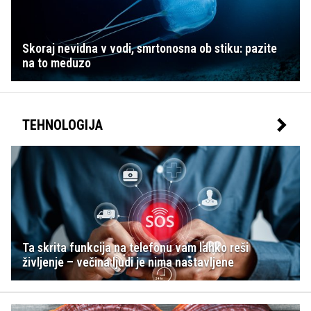
Skoraj nevidna v vodi, smrtonosna ob stiku: pazite
na to meduzo
TEHNOLOGIJA
Ta skrita funkcija na telefonu vam lahko reši
življenje – večina ljudi je nima nastavljene