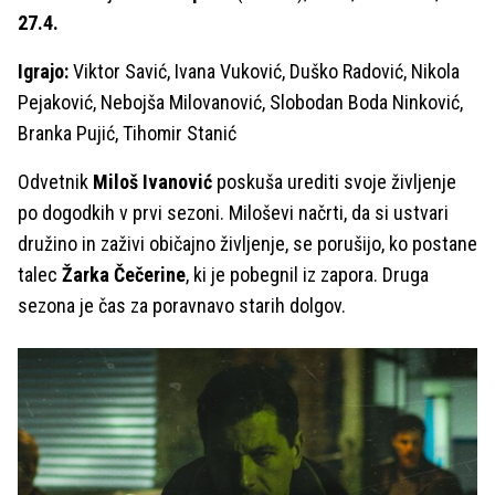
27.4.
Igrajo:
Viktor Savić, Ivana Vuković, Duško Radović, Nikola
Pejaković, Nebojša Milovanović, Slobodan Boda Ninković,
Branka Pujić, Tihomir Stanić
Odvetnik
Miloš Ivanović
poskuša urediti svoje življenje
po dogodkih v prvi sezoni. Miloševi načrti, da si ustvari
družino in zaživi običajno življenje, se porušijo, ko postane
talec
Žarka Čečerine
, ki je pobegnil iz zapora. Druga
sezona je čas za poravnavo starih dolgov.