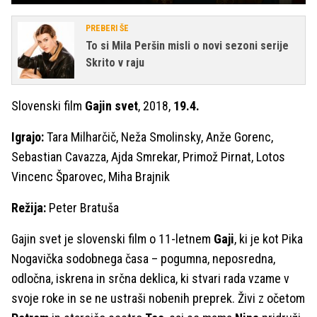
PREBERI ŠE
To si Mila Peršin misli o novi sezoni serije
Skrito v raju
Slovenski film
Gajin svet
, 2018,
19.4.
Igrajo:
Tara Milharčič, Neža Smolinsky, Anže Gorenc,
Sebastian Cavazza, Ajda Smrekar, Primož Pirnat, Lotos
Vincenc Šparovec, Miha Brajnik
Režija:
Peter Bratuša
Gajin svet je slovenski film o 11-letnem
Gaji
, ki je kot Pika
Nogavička sodobnega časa – pogumna, neposredna,
odločna, iskrena in srčna deklica, ki stvari rada vzame v
svoje roke in se ne ustraši nobenih preprek. Živi z očetom