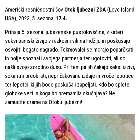
Ameriški resničnostni šov
Otok ljubezni ZDA
(Love Island
USA), 2023, 5. sezona,
17.4.
Prihaja 5. sezona ljubezenske pustolovščine, v kateri
seksi samski živijo v razkošni vili na Fidžiju in poskušajo
osvojiti bogato nagrado. Tekmovalci se morajo poparčkati
in bolje spoznati svojega partnerja ter ugotoviti, ali so
našli svojo sorodno dušo. Pri tem pa jih čakajo seksi izzivi,
šokantni preobrati, nepričakovane izdaje in vroče lepotice
ter lepotci, ki jih bodo poskušali zapeljati. Kdo bo spletel
globoke vezi in koga bo premamila skušnjava? Ne
zamudite drame na Otoku ljubezni!