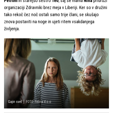
Petrom
in starejšo sestro
Teo
, saj se mama
Nina
pridruži
organizaciji Zdravniki brez meja v Liberiji. Ker so v družini
tako rekoč čez noč ostali samo trije člani, se skušajo
znova postaviti na noge in ujeti ritem vsakdanjega
življenja.
Gajin svet
FOTO: Felina d.o.o