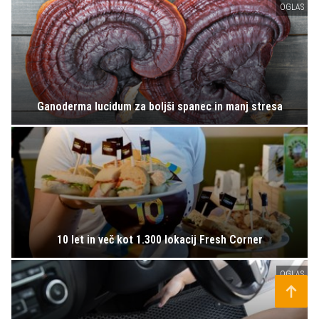
OGLAS
Ganoderma lucidum za boljši spanec in manj stresa
10 let in več kot 1.300 lokacij Fresh Corner
OGLAS