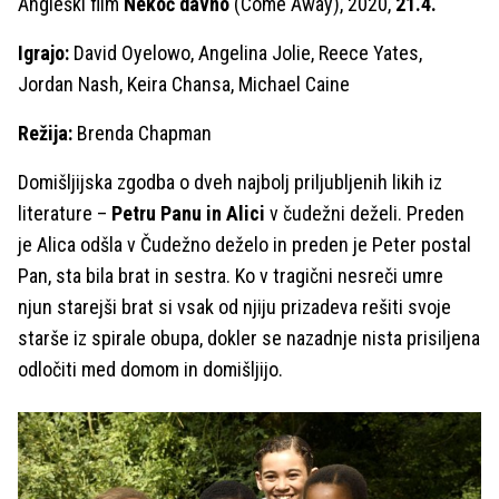
Angleški film
Nekoč davno
(Come Away), 2020,
21.4.
Igrajo:
David Oyelowo, Angelina Jolie, Reece Yates,
Jordan Nash, Keira Chansa, Michael Caine
Režija:
Brenda Chapman
Domišljijska zgodba o dveh najbolj priljubljenih likih iz
literature –
Petru Panu in Alici
v čudežni deželi. Preden
je Alica odšla v Čudežno deželo in preden je Peter postal
Pan, sta bila brat in sestra. Ko v tragični nesreči umre
njun starejši brat si vsak od njiju prizadeva rešiti svoje
starše iz spirale obupa, dokler se nazadnje nista prisiljena
odločiti med domom in domišljijo.