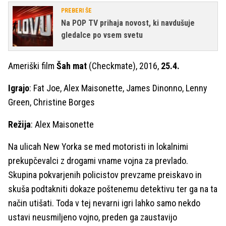
PREBERI ŠE
Na POP TV prihaja novost, ki navdušuje
gledalce po vsem svetu
Ameriški film
Šah mat
(Checkmate), 2016,
25.4.
Igrajo
: Fat Joe, Alex Maisonette, James Dinonno, Lenny
Green, Christine Borges
Režija
: Alex Maisonette
Na ulicah New Yorka se med motoristi in lokalnimi
prekupčevalci z drogami vname vojna za prevlado.
Skupina pokvarjenih policistov prevzame preiskavo in
skuša podtakniti dokaze poštenemu detektivu ter ga na ta
način utišati. Toda v tej nevarni igri lahko samo nekdo
ustavi neusmiljeno vojno, preden ga zaustavijo