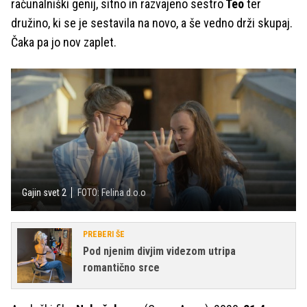
računalniški genij, sitno in razvajeno sestro
Teo
ter
družino, ki se je sestavila na novo, a še vedno drži skupaj.
Čaka pa jo nov zaplet.
Gajin svet 2
FOTO: Felina d.o.o
PREBERI ŠE
Pod njenim divjim videzom utripa
romantično srce