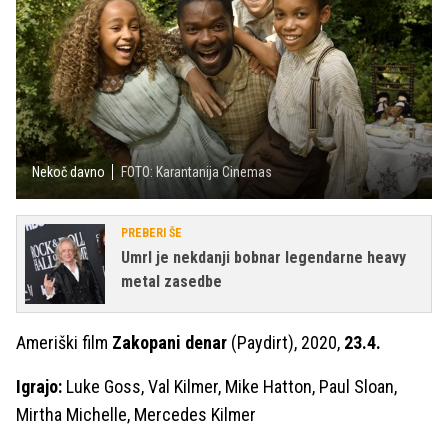
Nekoč davno
FOTO: Karantanija Cinemas
PREBERI ŠE
Umrl je nekdanji bobnar legendarne heavy
metal zasedbe
Ameriški film
Zakopani denar
(Paydirt), 2020,
23.4.
Igrajo:
Luke Goss, Val Kilmer, Mike Hatton, Paul Sloan,
Mirtha Michelle, Mercedes Kilmer