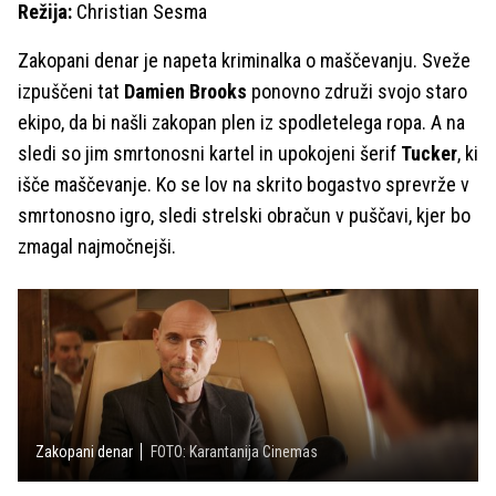
Režija:
Christian Sesma
Zakopani denar je napeta kriminalka o maščevanju. Sveže
izpuščeni tat
Damien Brooks
ponovno združi svojo staro
ekipo, da bi našli zakopan plen iz spodletelega ropa. A na
sledi so jim smrtonosni kartel in upokojeni šerif
Tucker
, ki
išče maščevanje. Ko se lov na skrito bogastvo sprevrže v
smrtonosno igro, sledi strelski obračun v puščavi, kjer bo
zmagal najmočnejši.
Zakopani denar
FOTO: Karantanija Cinemas