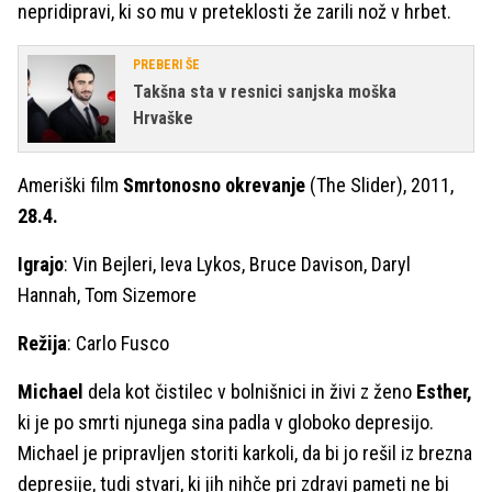
nepridipravi, ki so mu v preteklosti že zarili nož v hrbet.
PREBERI ŠE
Takšna sta v resnici sanjska moška
Hrvaške
Ameriški film
Smrtonosno okrevanje
(The Slider), 2011,
28.4.
Igrajo
: Vin Bejleri, Ieva Lykos, Bruce Davison, Daryl
Hannah, Tom Sizemore
Režija
: Carlo Fusco
Michael
dela kot čistilec v bolnišnici in živi z ženo
Esther,
ki je po smrti njunega sina padla v globoko depresijo.
Michael je pripravljen storiti karkoli, da bi jo rešil iz brezna
depresije, tudi stvari, ki jih nihče pri zdravi pameti ne bi