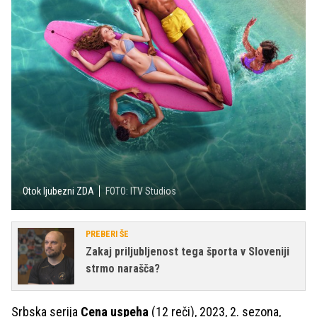
Otok ljubezni ZDA
FOTO: ITV Studios
PREBERI ŠE
Zakaj priljubljenost tega športa v Sloveniji
strmo narašča?
Srbska serija
Cena uspeha
(12 reči), 2023, 2. sezona,