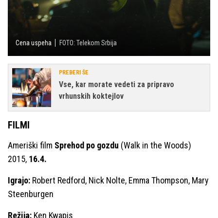
Cena uspeha
FOTO: Telekom Srbija
PREBERI ŠE
Vse, kar morate vedeti za pripravo
vrhunskih koktejlov
FILMI
Ameriški film
Sprehod po gozdu
(Walk in the Woods)
2015,
16.4.
Igrajo:
Robert Redford, Nick Nolte, Emma Thompson, Mary
Steenburgen
Režija:
Ken Kwapis