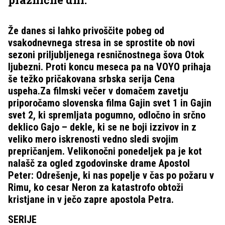
Že danes si lahko privoščite pobeg od
vsakodnevnega stresa in se sprostite ob novi
sezoni priljubljenega resničnostnega šova Otok
ljubezni. Proti koncu meseca pa na VOYO prihaja
še težko pričakovana srbska serija Cena
uspeha.Za filmski večer v domačem zavetju
priporočamo slovenska filma Gajin svet 1 in Gajin
svet 2, ki spremljata pogumno, odločno in srčno
deklico Gajo – dekle, ki se ne boji izzivov in z
veliko mero iskrenosti vedno sledi svojim
prepričanjem. Velikonočni ponedeljek pa je kot
nalašč za ogled zgodovinske drame Apostol
Peter: Odrešenje, ki nas popelje v čas po požaru v
Rimu, ko cesar Neron za katastrofo obtoži
kristjane in v ječo zapre apostola Petra.
SERIJE