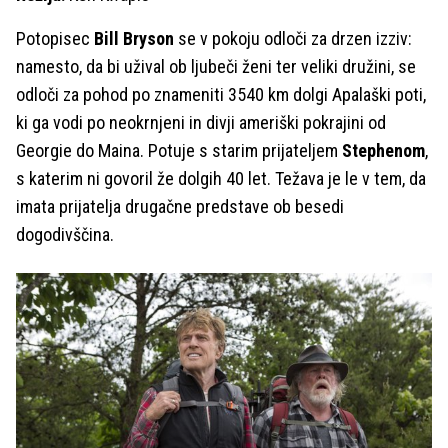
Potopisec
Bill Bryson
se v pokoju odloči za drzen izziv:
namesto, da bi užival ob ljubeči ženi ter veliki družini, se
odloči za pohod po znameniti 3540 km dolgi Apalaški poti,
ki ga vodi po neokrnjeni in divji ameriški pokrajini od
Georgie do Maina. Potuje s starim prijateljem
Stephenom
,
s katerim ni govoril že dolgih 40 let. Težava je le v tem, da
imata prijatelja drugačne predstave ob besedi
dogodivščina.