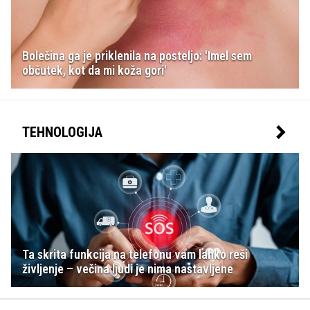
Bolečina ga je priklenila na posteljo: 'Imel sem
občutek, kot da mi koža gori'
TEHNOLOGIJA
Ta skrita funkcija na telefonu vam lahko reši
življenje – večina ljudi je nima nastavljene