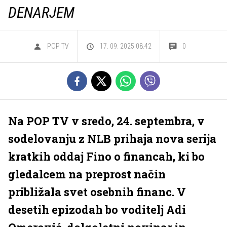
DENARJEM
POP TV
17. 09. 2025 08.42
0
Na POP TV v sredo, 24. septembra, v
sodelovanju z NLB prihaja nova serija
kratkih oddaj Fino o financah, ki bo
gledalcem na preprost način
približala svet osebnih financ. V
desetih epizodah bo voditelj Adi