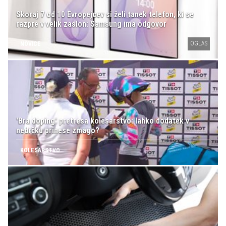
Skoraj 7 od 10 Evropejcev si želi tanek telefon, ki se
razpre v velik zaslon: Samsung ima odgovor
OGLAS
NOVICE
'Bra doping' pretresa kolesarstvo: lahko dodatek v
nedrčku prinese zmago?
KOLESARSTVO