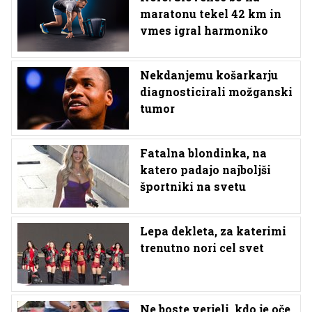
maratonu tekel 42 km in
vmes igral harmoniko
Nekdanjemu košarkarju
diagnosticirali možganski
tumor
Fatalna blondinka, na
katero padajo najboljši
športniki na svetu
Lepa dekleta, za katerimi
trenutno nori cel svet
Ne boste verjeli, kdo je oče