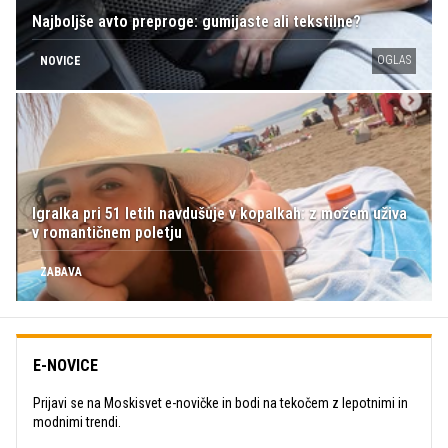
Najboljše avto preproge: gumijaste ali tekstilne?
OGLAS
NOVICE
Igralka pri 51 letih navdušuje v kopalkah: z možem uživa
v romantičnem poletju
ZABAVA
E-NOVICE
Prijavi se na Moskisvet e-novičke in bodi na tekočem z lepotnimi in
modnimi trendi.