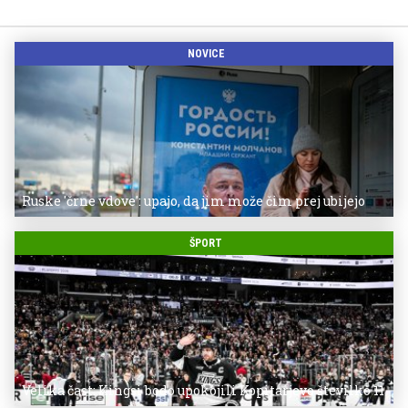
NOVICE
Ruske 'črne vdove': upajo, da jim može čim prej ubijejo
ŠPORT
Velika čast: Kingsi bodo upokojili Kopitarjevo številko 11