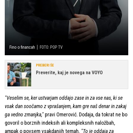
Fino o financah
FOTO: POP TV
PREBERI ŠE
Preverite, kaj je novega na VOYO
"Veselim se, ker ustvarjam oddajo zase in za vse nas, ki se
vsak dan soočamo z vprašanjem, kam gre naš denar in zakaj
ga vedno zmanjka,"
pravi Omerović. Dodaja, da tokrat ne bo
govoril o borznih indeksih ali kompleksnih naložbah,
ampak o povsem vsakdanjih temah.
"To je oddaja za