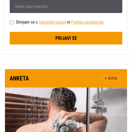
Strinjam se s
splošnimi pogoji
in
Politiko zasebnosti
.
PRIJAVI SE
ANKETA
+ Arhiv