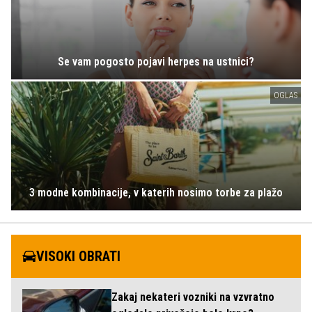
Se vam pogosto pojavi herpes na ustnici?
OGLAS
3 modne kombinacije, v katerih nosimo torbe za plažo
VISOKI OBRATI
Zakaj nekateri vozniki na vzvratno