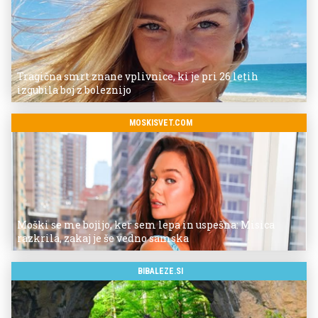
Tragična smrt znane vplivnice, ki je pri 26 letih
izgubila boj z boleznijo
MOSKISVET.COM
Moški se me bojijo, ker sem lepa in uspešna: Misica
razkrila, zakaj je še vedno samska
BIBALEZE.SI