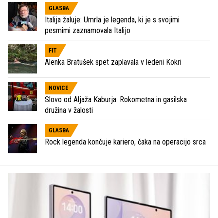
GLASBA
Italija žaluje: Umrla je legenda, ki je s svojimi
pesmimi zaznamovala Italijo
FIT
Alenka Bratušek spet zaplavala v ledeni Kokri
NOVICE
Slovo od Aljaža Kaburja: Rokometna in gasilska
družina v žalosti
GLASBA
Rock legenda končuje kariero, čaka na operacijo srca