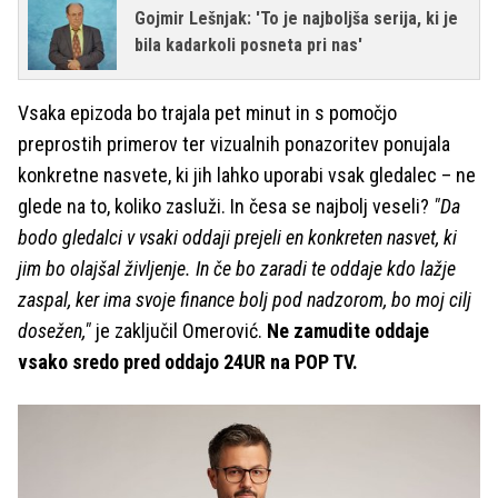
Gojmir Lešnjak: 'To je najboljša serija, ki je
bila kadarkoli posneta pri nas'
Vsaka epizoda bo trajala pet minut in s pomočjo
preprostih primerov ter vizualnih ponazoritev ponujala
konkretne nasvete, ki jih lahko uporabi vsak gledalec – ne
glede na to, koliko zasluži. In česa se najbolj veseli?
"Da
bodo gledalci v vsaki oddaji prejeli en konkreten nasvet, ki
jim bo olajšal življenje. In če bo zaradi te oddaje kdo lažje
zaspal, ker ima svoje finance bolj pod nadzorom, bo moj cilj
dosežen,"
je zaključil Omerović.
Ne zamudite oddaje
vsako sredo pred oddajo 24UR na POP TV.