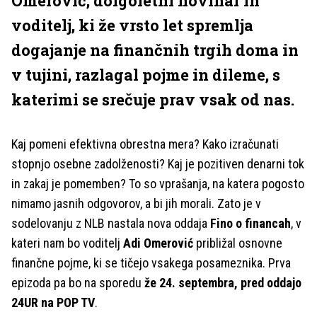
Omerović, dolgoletni novinar in
voditelj, ki že vrsto let spremlja
dogajanje na finančnih trgih doma in
v tujini, razlagal pojme in dileme, s
katerimi se srečuje prav vsak od nas.
Kaj pomeni efektivna obrestna mera? Kako izračunati
stopnjo osebne zadolženosti? Kaj je pozitiven denarni tok
in zakaj je pomemben? To so vprašanja, na katera pogosto
nimamo jasnih odgovorov, a bi jih morali. Zato je v
sodelovanju z NLB nastala nova oddaja
Fino o financah
, v
kateri nam bo voditelj
Adi Omerović
približal osnovne
finančne pojme, ki se tičejo vsakega posameznika. Prva
epizoda pa bo na sporedu
že 24. septembra, pred oddajo
24UR na POP TV
.