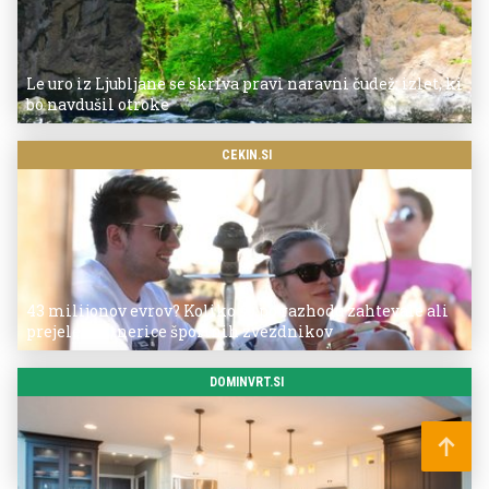
Le uro iz Ljubljane se skriva pravi naravni čudež: izlet, ki
bo navdušil otroke
CEKIN.SI
43 milijonov evrov? Koliko so po razhodu zahtevale ali
prejele partnerice športnih zvezdnikov
DOMINVRT.SI