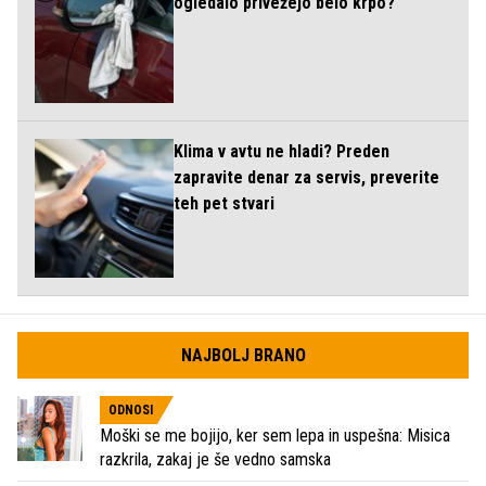
ogledalo privežejo belo krpo?
Klima v avtu ne hladi? Preden
zapravite denar za servis, preverite
teh pet stvari
NAJBOLJ BRANO
ODNOSI
Moški se me bojijo, ker sem lepa in uspešna: Misica
razkrila, zakaj je še vedno samska