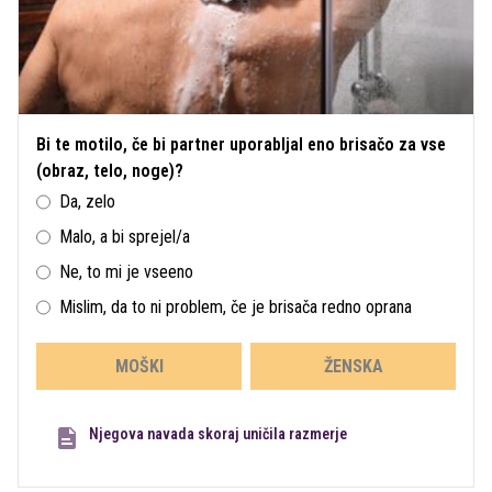
Bi te motilo, če bi partner uporabljal eno brisačo za vse
(obraz, telo, noge)?
Da, zelo
Malo, a bi sprejel/a
Ne, to mi je vseeno
Mislim, da to ni problem, če je brisača redno oprana
MOŠKI
ŽENSKA
Njegova navada skoraj uničila razmerje