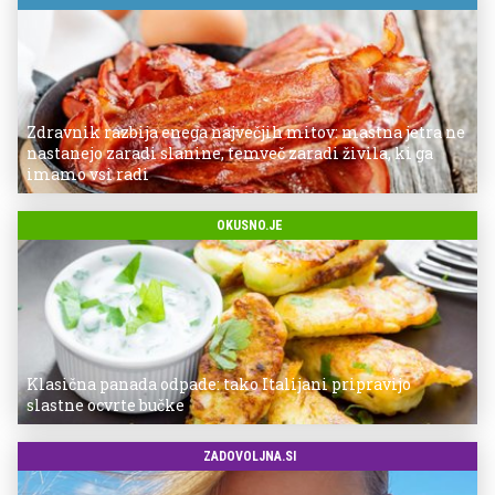
Zdravnik razbija enega največjih mitov: mastna jetra ne
nastanejo zaradi slanine, temveč zaradi živila, ki ga
imamo vsi radi
OKUSNO.JE
Klasična panada odpade: tako Italijani pripravijo
slastne ocvrte bučke
ZADOVOLJNA.SI