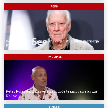
POPIN
Donostia za nemškega filmskega ustvarjalca Wernerja
Herzoga
TV ODDAJE
Peter Poles delil nasvete za bodoče tekmovalce kviza
Na lovu
VIZITA.SI