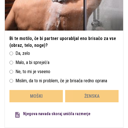
Bi te motilo, če bi partner uporabljal eno brisačo za vse
(obraz, telo, noge)?
Da, zelo
Malo, a bi sprejel/a
Ne, to mi je vseeno
Mislim, da to ni problem, če je brisača redno oprana
MOŠKI
ŽENSKA
Njegova navada skoraj uničila razmerje