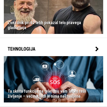
Zvezdnik pri 62 letih pokazal telo pravega
gladiatorja
TEHNOLOGIJA
Ta skrita funkcija na telefonu vam lahko reši
življenje – večina ljudi je nima nastavljene