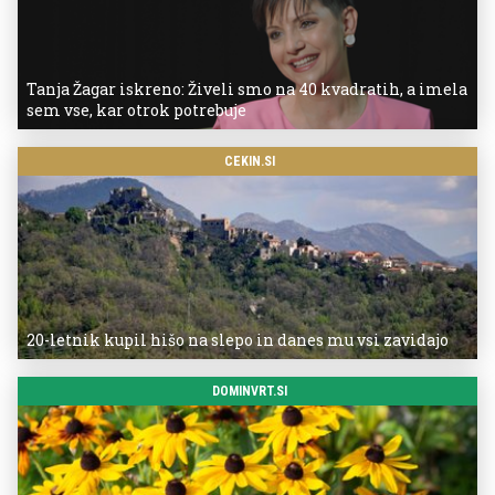
Tanja Žagar iskreno: Živeli smo na 40 kvadratih, a imela
sem vse, kar otrok potrebuje
CEKIN.SI
20-letnik kupil hišo na slepo in danes mu vsi zavidajo
DOMINVRT.SI