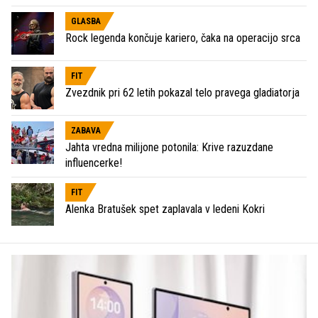
GLASBA
Rock legenda končuje kariero, čaka na operacijo srca
FIT
Zvezdnik pri 62 letih pokazal telo pravega gladiatorja
ZABAVA
Jahta vredna milijone potonila: Krive razuzdane
influencerke!
FIT
Alenka Bratušek spet zaplavala v ledeni Kokri