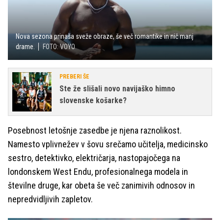
Nova sezona prinaša sveže obraze, še več romantike in nič manj
drame.
FOTO: VOYO
PREBERI ŠE
Ste že slišali novo navijaško himno
slovenske košarke?
Posebnost letošnje zasedbe je njena raznolikost.
Namesto vplivnežev v šovu srečamo učitelja, medicinsko
sestro, detektivko, električarja, nastopajočega na
londonskem West Endu, profesionalnega modela in
številne druge, kar obeta še več zanimivih odnosov in
nepredvidljivih zapletov.