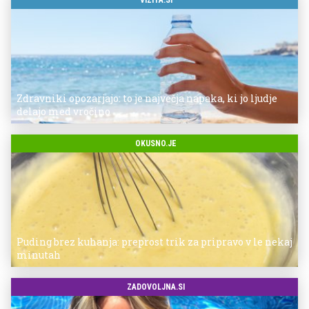
Zdravniki opozarjajo: to je največja napaka, ki jo ljudje
delajo med vročino
OKUSNO.JE
Puding brez kuhanja: preprost trik za pripravo v le nekaj
minutah
ZADOVOLJNA.SI