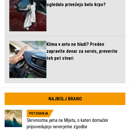
ogledalo privežejo belo krpo?
Klima v avtu ne hladi? Preden
zapravite denar za servis, preverite
teh pet stvari
NAJBOLJ BRANO
POTOVANJA
Skrivnostna jama na Mljetu, o kateri domačini
pripovedujejo neverjetne zgodbe