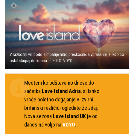
V razkošni vili bodo simpatije hitro preskočile, a vprašanje je, kdo bo
ostal skupaj do konca.
FOTO: VOYO
Medtem ko odštevamo dneve do
začetka
Love Island Adria
, si lahko
vroče poletno dogajanje v izvirni
britanski različici ogledate že zdaj.
Nova sezona
Love Island UK
je od
danes na voljo na
VOYO
.