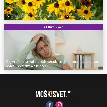
Posadite jih avgusta in cvetele bodo vse do zime
ZADOVOLJNA.SI
Kaj vročinski val naredi ženskim hormonom: zakaj se
poleti počutimo drugače?