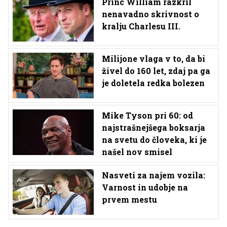
Princ William razkril
nenavadno skrivnost o
kralju Charlesu III.
Milijone vlaga v to, da bi
živel do 160 let, zdaj pa ga
je doletela redka bolezen
Mike Tyson pri 60: od
najstrašnejšega boksarja
na svetu do človeka, ki je
našel nov smisel
Nasveti za najem vozila:
Varnost in udobje na
prvem mestu