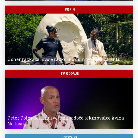
POPIN
Usher razkazal svoje razkošno domovanje v Atlanti
TV ODDAJE
Peter Poles delil nasvete za bodoče tekmovalce kviza
Na lovu
VIZITA.SI