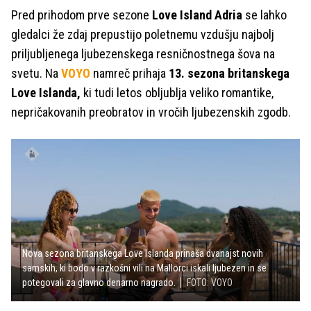
Pred prihodom prve sezone
Love Island Adria
se lahko
gledalci že zdaj prepustijo poletnemu vzdušju najbolj
priljubljenega ljubezenskega resničnostnega šova na
svetu. Na
VOYO
namreč prihaja
13. sezona
britanskega
Love Islanda,
ki tudi letos obljublja veliko romantike,
nepričakovanih preobratov in vročih ljubezenskih zgodb.
Nova sezona britanskega Love Islanda prinaša dvanajst novih
samskih, ki bodo v razkošni vili na Mallorci iskali ljubezen in se
potegovali za glavno denarno nagrado.
FOTO: VOYO