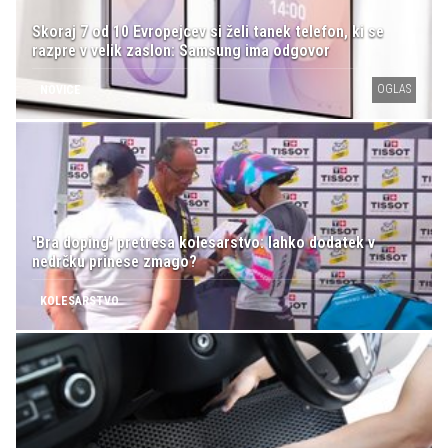
Skoraj 7 od 10 Evropejcev si želi tanek telefon, ki se
razpre v velik zaslon: Samsung ima odgovor
OGLAS
NOVICE
'Bra doping' pretresa kolesarstvo: lahko dodatek v
nedrčku prinese zmago?
KOLESARSTVO