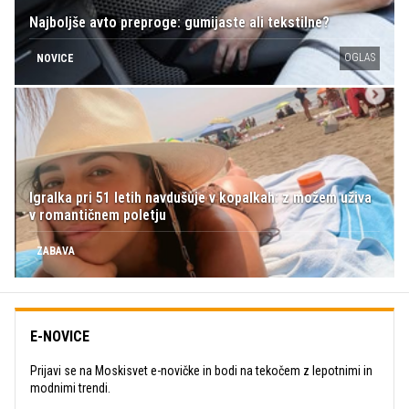
Najboljše avto preproge: gumijaste ali tekstilne?
OGLAS
NOVICE
Igralka pri 51 letih navdušuje v kopalkah: z možem uživa
v romantičnem poletju
ZABAVA
E-NOVICE
Prijavi se na Moskisvet e-novičke in bodi na tekočem z lepotnimi in
modnimi trendi.