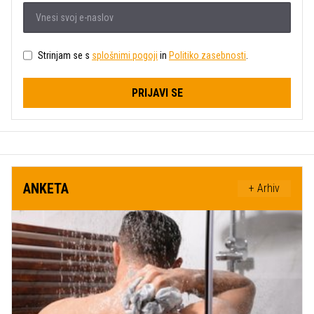
Strinjam se s
splošnimi pogoji
in
Politiko zasebnosti
.
PRIJAVI SE
ANKETA
+ Arhiv