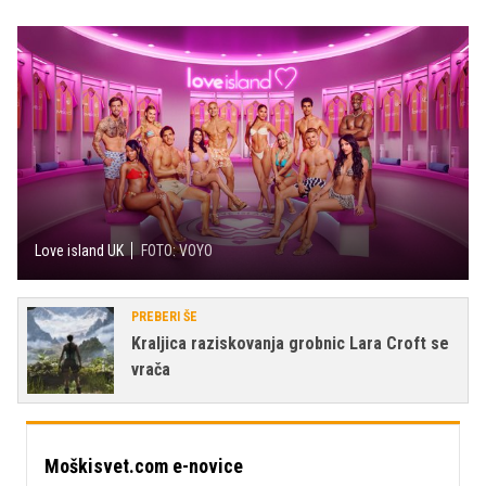
Love island UK
FOTO: VOYO
PREBERI ŠE
Kraljica raziskovanja grobnic Lara Croft se
vrača
Moškisvet.com e-novice