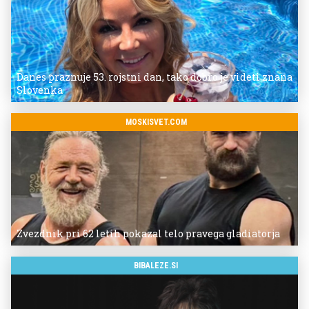
Danes praznuje 53. rojstni dan, tako dobro je videti znana
Slovenka
MOSKISVET.COM
Zvezdnik pri 62 letih pokazal telo pravega gladiatorja
BIBALEZE.SI