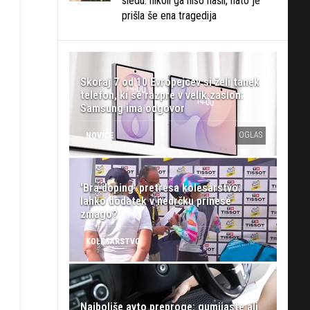
sledu: nikoli ga niso našli, nato je
prišla še ena tragedija
Skoraj 7 od 10 Evropejcev si želi tanek
telefon, ki se razpre v velik zaslon:
Samsung ima odgovor
OGLAS
NOVICE
'Bra doping' pretresa kolesarstvo:
lahko dodatek v nedrčku prinese
zmago?
KOLESARSTVO
Najboljše avto preproge: gumijaste ali