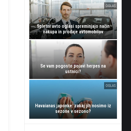
OGLAS
Spletni avto oglasi spreminjajo način
nakupa in prodaje avtomobilov
Se vam pogosto pojavi herpes na
ustnici?
OGLAS
Havaianas japonke: zakaj jih nosimo iz
sezone v sezono?