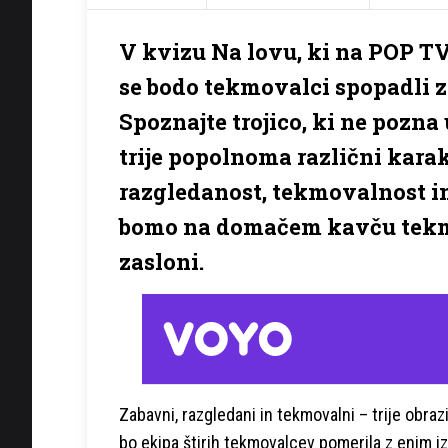
V kvizu Na lovu, ki na POP TV
se bodo tekmovalci spopadli z
Spoznajte trojico, ki ne pozna
trije popolnoma različni karakt
razgledanost, tekmovalnost in
bomo na domačem kavču tekmov
zasloni.
Zabavni, razgledani in tekmovalni – trije obraz
bo ekipa štirih tekmovalcev pomerila z enim i