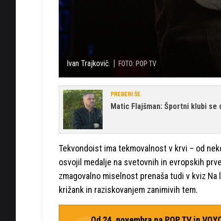
Ivan Trajkovič.
FOTO: POP TV
PREBERI ŠE
Matic Flajšman: Športni klubi se 
Tekvondoist ima tekmovalnost v krvi – od nekda
osvojil medalje na svetovnih in evropskih prven
zmagovalno miselnost prenaša tudi v kviz Na l
križank in raziskovanjem zanimivih tem.
Od 24. novembra na POP TV in VOY