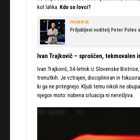
kot lahka.
Kdo so lovci?
PREBERI ŠE
Priljubljeni voditelj Peter Poles
Ivan Trajkovič – sproščen, tekmovalen 
Ivan Trajkovič, 34-letnik iz Slovenske Bistrice
trenutkih. Je vztrajen, discipliniran in fokusira
ki ga ne pritegnejo. Kljub temu nikoli ne obupa 
njegov moto: nobena situacija ni nerešljiva.