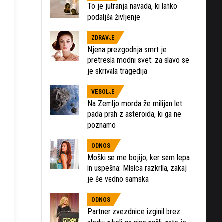
To je jutranja navada, ki lahko
podaljša življenje
ZDRAVJE
Njena prezgodnja smrt je
pretresla modni svet: za slavo se
je skrivala tragedija
VESOLJE
Na Zemljo morda že milijon let
pada prah z asteroida, ki ga ne
poznamo
ODNOSI
Moški se me bojijo, ker sem lepa
in uspešna: Misica razkrila, zakaj
je še vedno samska
ODNOSI
Partner zvezdnice izginil brez