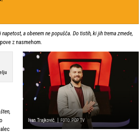
ti napetost, a obenem ne popušča. Do tistih, ki jih trema zmede,
pove z nasmehom.
lju
ošten,
o
Ivan Trajkovič.
FOTO: POP TV
valec