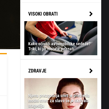
VISOKI OBRATI
Kako očistiti avtomobilske sedeže?
Triki, ki jih morate poznati
ZDRAVJE
Njena prezgodnja smrt je pretresla
modni svet: za slavo se je skrivala
tragedija