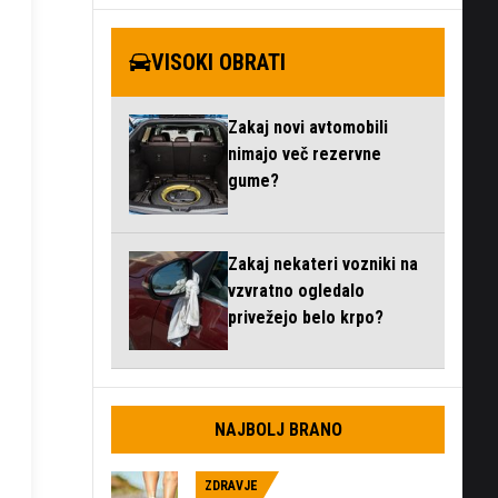
VISOKI OBRATI
Zakaj novi avtomobili
nimajo več rezervne
gume?
Zakaj nekateri vozniki na
vzvratno ogledalo
privežejo belo krpo?
NAJBOLJ BRANO
ZDRAVJE