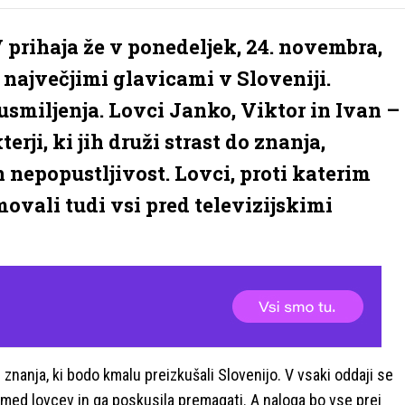
 prihaja že v ponedeljek, 24. novembra,
 največjimi glavicami v Sloveniji.
 usmiljenja. Lovci Janko, Viktor in Ivan –
erji, ki jih druži strast do znanja,
 nepopustljivost. Lovci, proti katerim
ali tudi vsi pred televizijskimi
i znanja, ki bodo kmalu preizkušali Slovenijo. V vsaki oddaji se
zmed lovcev in ga poskusila premagati. A naloga bo vse prej