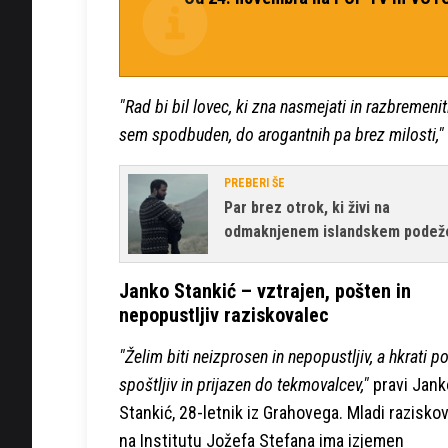
"Rad bi bil lovec, ki zna nasmejati in razbremeni
sem spodbuden, do arogantnih pa brez milosti,"
PREBERI ŠE
Par brez otrok, ki živi na
odmaknjenem islandskem podeže
Janko Stankić – vztrajen, pošten in
nepopustljiv raziskovalec
"Želim biti neizprosen in nepopustljiv, a hkrati p
spoštljiv in prijazen do tekmovalcev,"
pravi Jank
Stankić, 28-letnik iz Grahovega. Mladi razisko
na Institutu Jožefa Stefana ima izjemen