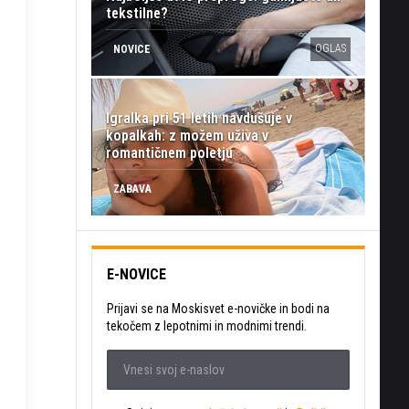
tekstilne?
OGLAS
NOVICE
Igralka pri 51 letih navdušuje v
kopalkah: z možem uživa v
romantičnem poletju
ZABAVA
E-NOVICE
Prijavi se na Moskisvet e-novičke in bodi na
tekočem z lepotnimi in modnimi trendi.