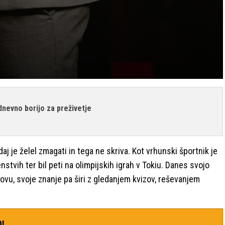
dnevno borijo za preživetje
j je želel zmagati in tega ne skriva. Kot vrhunski športnik je
stvih ter bil peti na olimpijskih igrah v Tokiu. Danes svojo
ovu, svoje znanje pa širi z gledanjem kvizov, reševanjem
O!