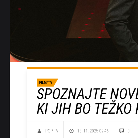
FILM/TV
SPOZNAJTE NOVE
KI JIH BO TEŽKO
POP TV
13. 11. 2025 09.46
0