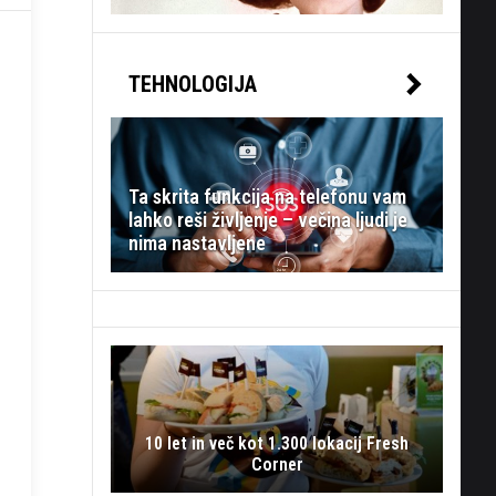
TEHNOLOGIJA
Ta skrita funkcija na telefonu vam
lahko reši življenje – večina ljudi je
nima nastavljene
10 let in več kot 1.300 lokacij Fresh
Corner