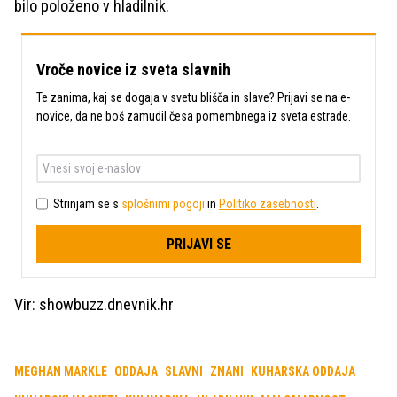
bilo položeno v hladilnik.
Vroče novice iz sveta slavnih
Te zanima, kaj se dogaja v svetu blišča in slave? Prijavi se na e-
novice, da ne boš zamudil česa pomembnega iz sveta estrade.
Strinjam se s
splošnimi pogoji
in
Politiko zasebnosti
.
PRIJAVI SE
Vir: showbuzz.dnevnik.hr
MEGHAN MARKLE
ODDAJA
SLAVNI
ZNANI
KUHARSKA ODDAJA