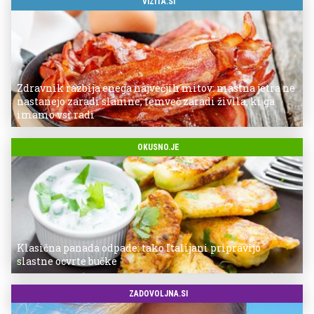
VIZITA.SI
Zdravnik razbija enega največjih mitov: mastna jetra ne
nastanejo zaradi slanine, temveč zaradi živila, ki ga
imamo vsi radi
OKUSNO.JE
Klasična panada odpade: tako Italijani pripravijo
slastne ocvrte bučke
ZADOVOLJNA.SI