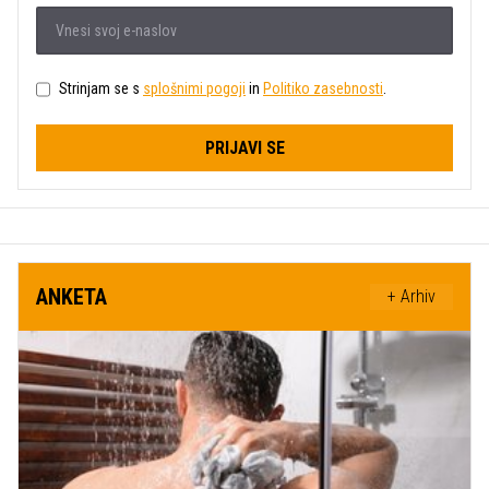
Strinjam se s
splošnimi pogoji
in
Politiko zasebnosti
.
PRIJAVI SE
ANKETA
+ Arhiv