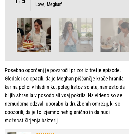
1
/
5
Love, Meghan"
Posebno ogorčenj je povzročil prizor iz tretje epizode.
Gledalci so opazili, da je Meghan piščančje krače hranila
kar na polici v hladilniku, poleg listov solate, namesto da
bi jih shranila v posodo ali vsaj pokrila. Na videno so se
nemudoma odzvali uporabniki družbenih omrežij, ki so
opozorili, da je to izjemno nehigienično in da nudi
možnost širjenja bakterij.