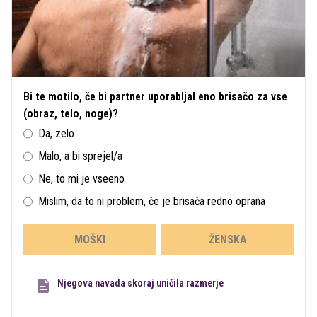
Bi te motilo, če bi partner uporabljal eno brisačo za vse
(obraz, telo, noge)?
Da, zelo
Malo, a bi sprejel/a
Ne, to mi je vseeno
Mislim, da to ni problem, če je brisača redno oprana
MOŠKI
ŽENSKA
Njegova navada skoraj uničila razmerje