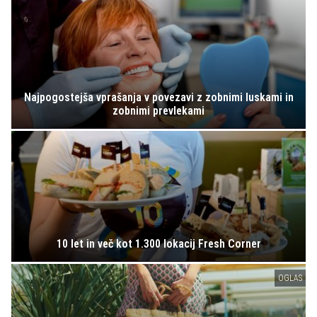
Najpogostejša vprašanja v povezavi z zobnimi luskami in
zobnimi prevlekami
10 let in več kot 1.300 lokacij Fresh Corner
OGLAS