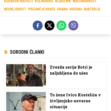
KUHARSKI NASVETI
KULINARIKA
HLADILNIK
MALOMARNOST
NEUREJENOST
PIŠČANČJE KRAČE
HRANA
HIGIENA
BAKTERIJE
SORODNI ČLANKI
Zvezda serije Botri je
zaljubljena do ušes
To žene Ivico Kostelića v
življenjsko nevarne
situacije