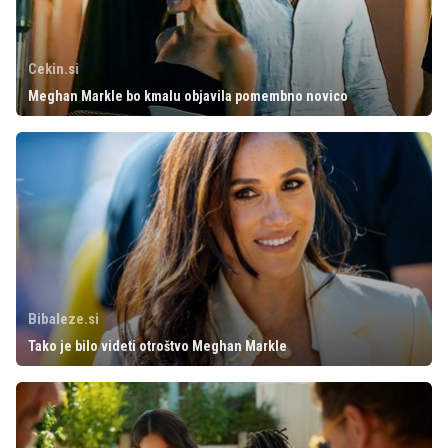
Cekin.si
Meghan Markle bo kmalu objavila pomembno novico
Bibaleze.si
Tako je bilo videti otroštvo Meghan Markle