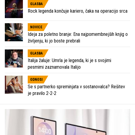
GLASBA
Rock legenda končuje kariero, čaka na operacijo srca
NOVICE
Ideja za poletno branje: Ena najpomembnejših knjig o
življenju, ki jo boste prebrali
GLASBA
Italija žaluje: Umrla je legenda, ki je s svojimi
pesmimi zaznamovala Italijo
ODNOSI
Se s partnerko spreminjata v sostanovalca? Rešitev
je pravilo 2-2-2