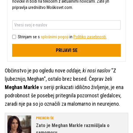
novičke in bodi na tekočem z aktualnimi novicami. Zate jih
pripravlja uredništvo Moškisvet.com.
Strinjam se s
splošnimi pogoji
in
Politiko zasebnosti
.
PRIJAVI SE
Občinstvo je po ogledu nove
oddaje, ki nosi naslov
"Z
ljubeznijo, Meghan", ostalo brez besed. Čeprav želi
Meghan Markle
v seriji prikazati idilično življenje, je ena
podrobnost še posebej pritegnila pozornost gledalcev,
zaradi nje pa so jo označili za malomarno in neurejeno.
PREBERI ŠE
Zato je Meghan Markle razmišljala o
samomoru