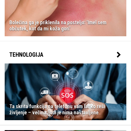
Bolečina ga je priklenila na posteljo: 'Imel sem
občutek, kot da mi koža gori'
TEHNOLOGIJA
Ta skrita funkcija na telefonu vam lahko reši
življenje – večina ljudi je nima nastavljene