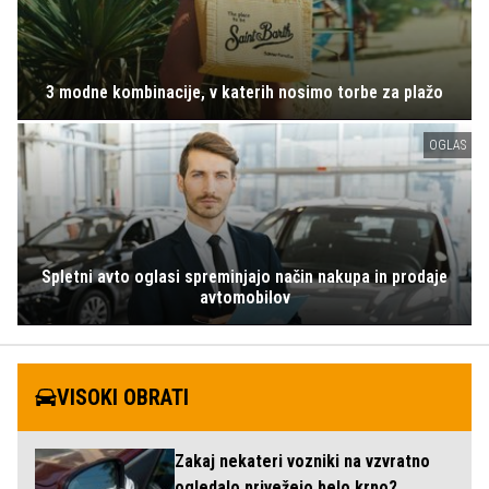
3 modne kombinacije, v katerih nosimo torbe za plažo
OGLAS
Spletni avto oglasi spreminjajo način nakupa in prodaje
avtomobilov
VISOKI OBRATI
Zakaj nekateri vozniki na vzvratno
ogledalo privežejo belo krpo?