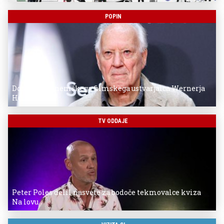
POPIN
Donostia za nemškega filmskega ustvarjalca Wernerja
Herzoga
TV ODDAJE
Peter Poles delil nasvete za bodoče tekmovalce kviza
Na lovu