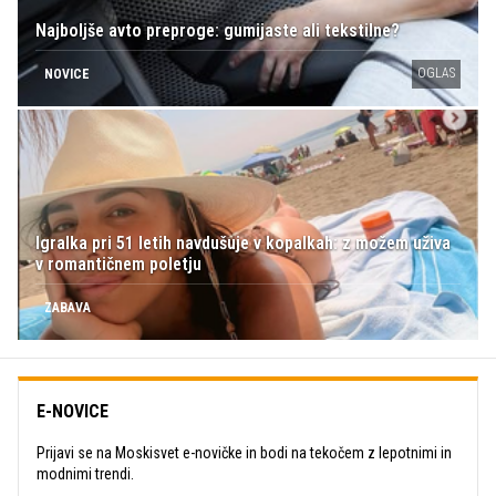
Najboljše avto preproge: gumijaste ali tekstilne?
OGLAS
NOVICE
Igralka pri 51 letih navdušuje v kopalkah: z možem uživa
v romantičnem poletju
ZABAVA
E-NOVICE
Prijavi se na Moskisvet e-novičke in bodi na tekočem z lepotnimi in
modnimi trendi.