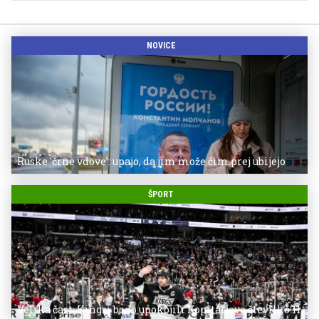
NOVICE
Ruske 'črne vdove': upajo, da jim može čim prej ubijejo
ŠPORT
Velika čast: Kingsi bodo upokojili Kopitarjevo številko 11