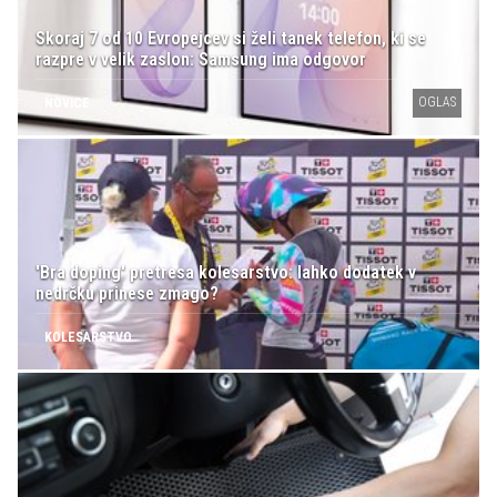
Skoraj 7 od 10 Evropejcev si želi tanek telefon, ki se
razpre v velik zaslon: Samsung ima odgovor
OGLAS
NOVICE
'Bra doping' pretresa kolesarstvo: lahko dodatek v
nedrčku prinese zmago?
KOLESARSTVO