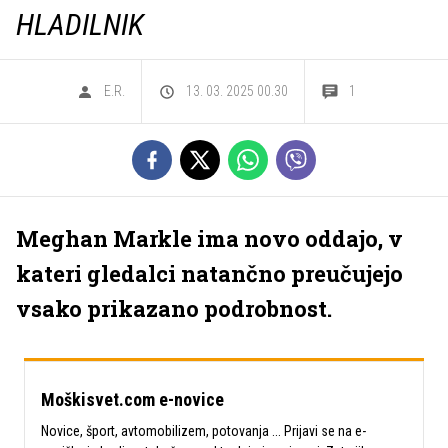
HLADILNIK
E.R.
13. 03. 2025 00.30
1
Meghan Markle ima novo oddajo, v
kateri gledalci natančno preučujejo
vsako prikazano podrobnost.
Moškisvet.com e-novice
Novice, šport, avtomobilizem, potovanja ... Prijavi se na e-