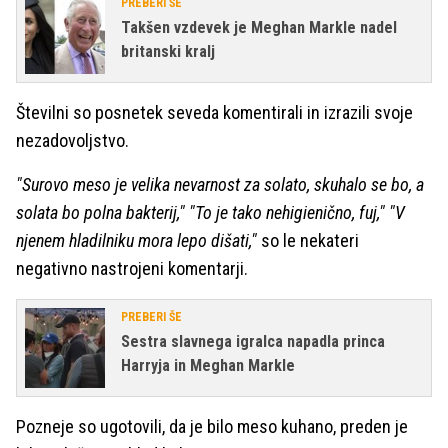
PREBERI ŠE
Takšen vzdevek je Meghan Markle nadel
britanski kralj
Številni so posnetek seveda komentirali in izrazili svoje
nezadovoljstvo.
"Surovo meso je velika nevarnost za solato, skuhalo se bo, a
solata bo polna bakterij," "To je tako nehigienično, fuj," "V
njenem hladilniku mora lepo dišati,"
so le nekateri
negativno nastrojeni komentarji.
PREBERI ŠE
Sestra slavnega igralca napadla princa
Harryja in Meghan Markle
Pozneje so ugotovili, da je bilo meso kuhano, preden je