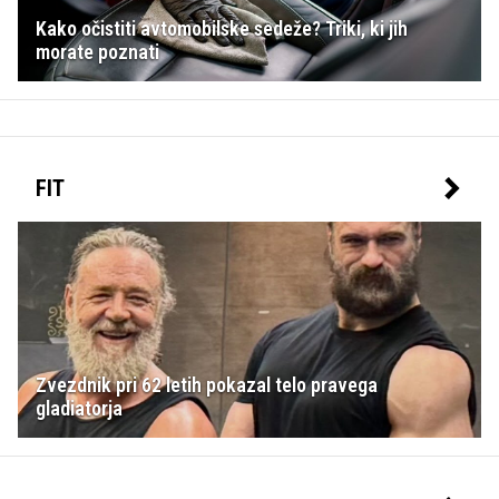
Kako očistiti avtomobilske sedeže? Triki, ki jih
morate poznati
FIT
Zvezdnik pri 62 letih pokazal telo pravega
gladiatorja