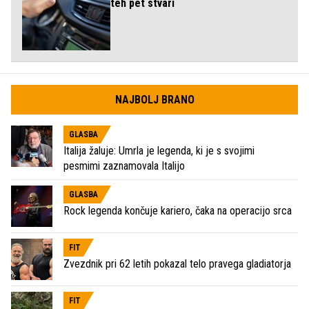
teh pet stvari
NAJBOLJ BRANO
GLASBA
Italija žaluje: Umrla je legenda, ki je s svojimi
pesmimi zaznamovala Italijo
GLASBA
Rock legenda končuje kariero, čaka na operacijo srca
FIT
Zvezdnik pri 62 letih pokazal telo pravega gladiatorja
FIT