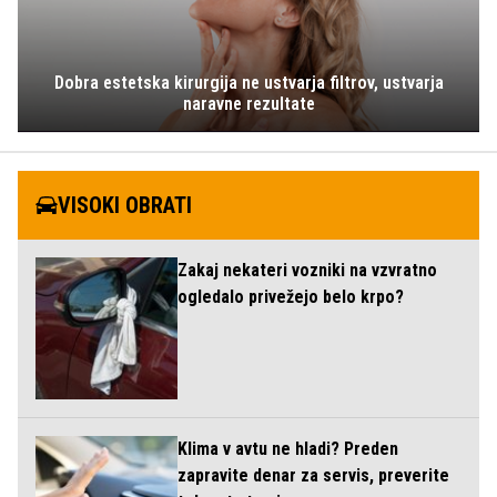
Dobra estetska kirurgija ne ustvarja filtrov, ustvarja
naravne rezultate
VISOKI OBRATI
Zakaj nekateri vozniki na vzvratno
ogledalo privežejo belo krpo?
Klima v avtu ne hladi? Preden
zapravite denar za servis, preverite