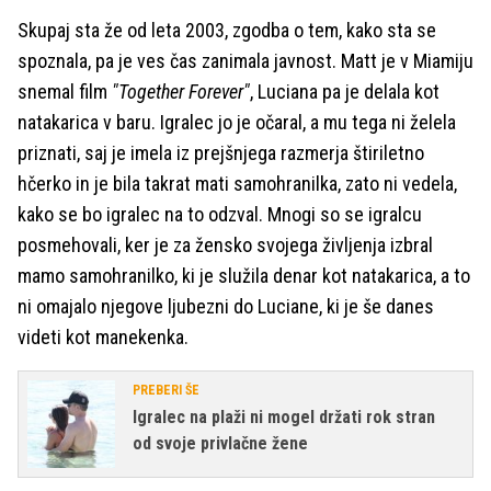
Skupaj sta že od leta 2003, zgodba o tem, kako sta se
spoznala, pa je ves čas zanimala javnost. Matt je v Miamiju
snemal film
"Together Forever"
, Luciana pa je delala kot
natakarica v baru. Igralec jo je očaral, a mu tega ni želela
priznati, saj je imela iz prejšnjega razmerja štiriletno
hčerko in je bila takrat mati samohranilka, zato ni vedela,
kako se bo igralec na to odzval. Mnogi so se igralcu
posmehovali, ker je za žensko svojega življenja izbral
mamo samohranilko, ki je služila denar kot natakarica, a to
ni omajalo njegove ljubezni do Luciane, ki je še danes
videti kot manekenka.
PREBERI ŠE
Igralec na plaži ni mogel držati rok stran
od svoje privlačne žene