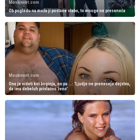
Moskisvet.com
Ob pogledu na moža ji postane slabo, to mnoge ne preseneča
Moskisvet.com
Ona je videti kot boginja, on pa ...: 'Ljudje ne prenesejo dejstva,
da ima debeluh privlačno ženo'