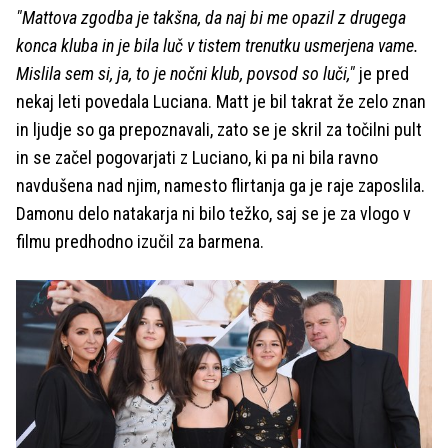
"Mattova zgodba je takšna, da naj bi me opazil z drugega
konca kluba in je bila luč v tistem trenutku usmerjena vame.
Mislila sem si, ja, to je nočni klub, povsod so luči,"
je pred
nekaj leti povedala Luciana. Matt je bil takrat že zelo znan
in ljudje so ga prepoznavali, zato se je skril za točilni pult
in se začel pogovarjati z Luciano, ki pa ni bila ravno
navdušena nad njim, namesto flirtanja ga je raje zaposlila.
Damonu delo natakarja ni bilo težko, saj se je za vlogo v
filmu predhodno izučil za barmena.