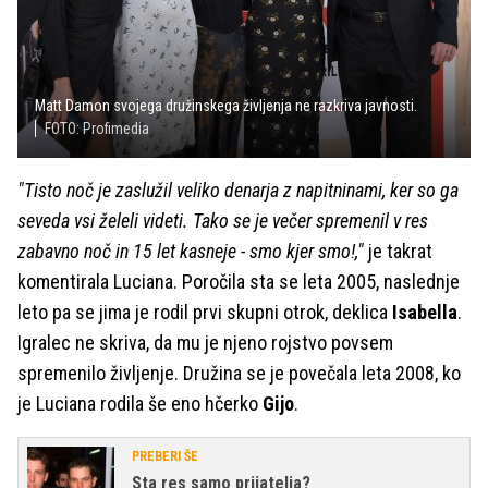
Matt Damon svojega družinskega življenja ne razkriva javnosti.
FOTO: Profimedia
"Tisto noč je zaslužil veliko denarja z napitninami, ker so ga
seveda vsi želeli videti. Tako se je večer spremenil v res
zabavno noč in 15 let kasneje - smo kjer smo!,"
je takrat
komentirala Luciana. Poročila sta se leta 2005, naslednje
leto pa se jima je rodil prvi skupni otrok, deklica
Isabella
.
Igralec ne skriva, da mu je njeno rojstvo povsem
spremenilo življenje. Družina se je povečala leta 2008, ko
je Luciana rodila še eno hčerko
Gijo
.
PREBERI ŠE
Sta res samo prijatelja?