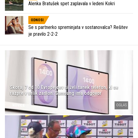
Alenka Bratušek spet zaplavala v ledeni Kokri
ODNOSI
Se s partnerko spreminjata v sostanovalca? Rešitev
je pravilo 2-2-2
Skoraj 7 od 10 Evropejcev si želi tanek telefon, ki se
razpre v velik zaslon: Samsung ima odgovor
OGLAS
NOVICE