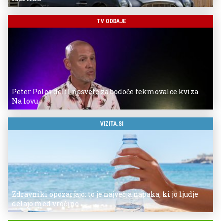
TV ODDAJE
Peter Poles delil nasvete za bodoče tekmovalce kviza
Na lovu
VIZITA.SI
Zdravniki opozarjajo: to je največja napaka, ki jo ljudje
delajo med vročino