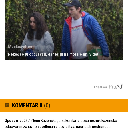
Moskisvet.com
Nekoč so ju oboževali, danes ju ne morejo niti videti
Priporoča
KOMENTARJI
(0)
Opozorilo:
297. členu Kazenskega zakonika je posameznik kazensko
odgovoren za javno spodbujanje sovraštva, nasilja ali nestrpnosti.