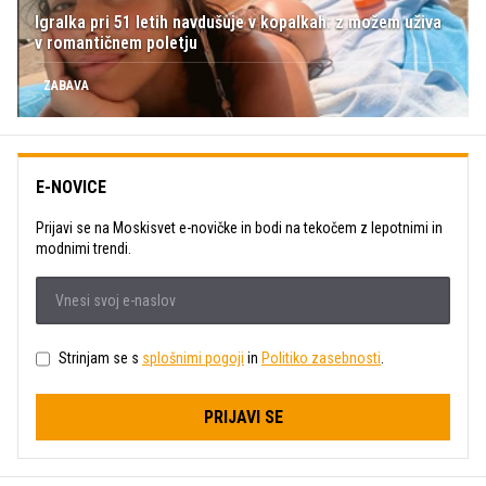
Igralka pri 51 letih navdušuje v kopalkah: z možem uživa
v romantičnem poletju
ZABAVA
E-NOVICE
Prijavi se na Moskisvet e-novičke in bodi na tekočem z lepotnimi in
modnimi trendi.
Strinjam se s
splošnimi pogoji
in
Politiko zasebnosti
.
PRIJAVI SE