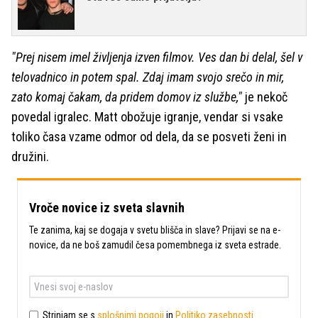
"Prej nisem imel življenja izven filmov. Ves dan bi delal, šel v
telovadnico in potem spal. Zdaj imam svojo srečo in mir,
zato komaj čakam, da pridem domov iz službe,"
je nekoč
povedal igralec. Matt obožuje igranje, vendar si vsake
toliko časa vzame odmor od dela, da se posveti ženi in
družini.
Vroče novice iz sveta slavnih
Te zanima, kaj se dogaja v svetu blišča in slave? Prijavi se na e-
novice, da ne boš zamudil česa pomembnega iz sveta estrade.
Strinjam se s
splošnimi pogoji
in
Politiko zasebnosti
.