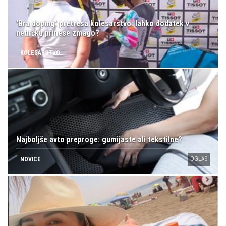
'Bra doping' pretresa kolesarstvo: lahko dodatek v
nedrčku prinese zmago?
KOLESARSTVO
Najboljše avto preproge: gumijaste ali tekstilne?
OGLAS
NOVICE