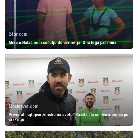
24ur.com
Mike o Natašinem sočutju do partnerja: Ona tega pač nima
Moskisvet.com
Prevaral najlepšo žensko na svetu? Razšla sta se dva meseca po
razkritju