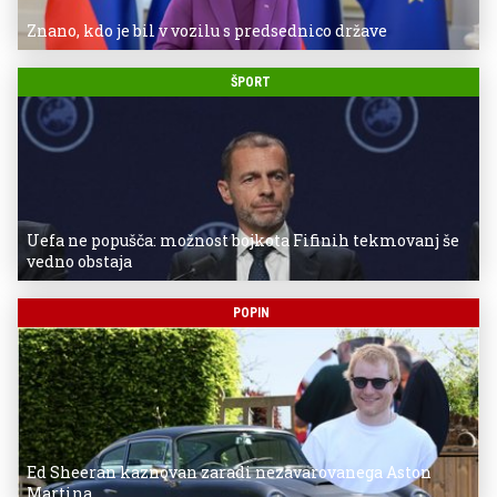
Znano, kdo je bil v vozilu s predsednico države
ŠPORT
Uefa ne popušča: možnost bojkota Fifinih tekmovanj še
vedno obstaja
POPIN
Ed Sheeran kaznovan zaradi nezavarovanega Aston
Martina