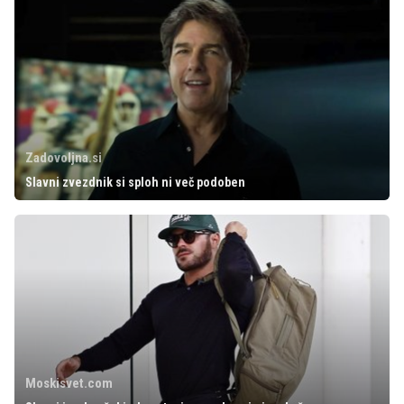
Zadovoljna.si
Slavni zvezdnik si sploh ni več podoben
Moskisvet.com