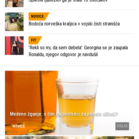
NOVICE
Bodoča norveška kraljica v vojski čisti stranišča
FIT
'Rekli so mi, da sem debela': Georgina se je zaupala
Ronaldu, njegov odgovor je navdušil
Medeno žganje: s čim ga postreči za popoln užitek?
OGLAS
NOVICE