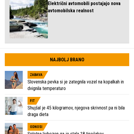
Električni avtomobili postajajo nova
avtomobilska realnost
NAJBOLJ BRANO
ZABAVA
Slovenska pevka si je zategnila vozel na kopalkah in
dvignila temperaturo
FIT
Shujšal je 45 kilogramov, njegova skrivnost pa ni bila
draga dieta
ODNOSI
Spletna ljubezen ga je stala 18 tisočakov