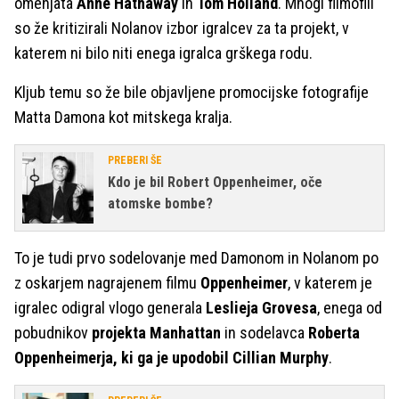
omenjata
Anne Hathaway
in
Tom Holland
. Mnogi filmofili
so že kritizirali Nolanov izbor igralcev za ta projekt, v
katerem ni bilo niti enega igralca grškega rodu.
Kljub temu so že bile objavljene promocijske fotografije
Matta Damona kot mitskega kralja.
PREBERI ŠE
Kdo je bil Robert Oppenheimer, oče
atomske bombe?
To je tudi prvo sodelovanje med Damonom in Nolanom po
z oskarjem nagrajenem filmu
Oppenheimer
, v katerem je
igralec odigral vlogo generala
Leslieja Grovesa
, enega od
pobudnikov
projekta Manhattan
in sodelavca
Roberta
Oppenheimerja, ki ga je upodobil Cillian Murphy
.