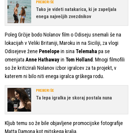
PREBERI ŠE
Tako je videti natakarica, ki je zapeljala
enega največjih zvezdnikov
Poleg Grčije bodo Nolanov film o Odiseju snemali še na
lokacijah v Veliki Britaniji, Maroku in na Siciliji, za vlogi
Odisejeve žene
Penelope
in sina
Telemaha
pa se
omenjata
Anne Hathaway
in
Tom Holland
. Mnogi filmofili
so že kritizirali Nolanov izbor igralcev za ta projekt, v
katerem ni bilo niti enega igralca grškega rodu.
PREBERI ŠE
Ta lepa igralka je skoraj postala nuna
Kljub temu so že bile objavljene promocijske fotografije
Matta Damona kot mitskega kralja.