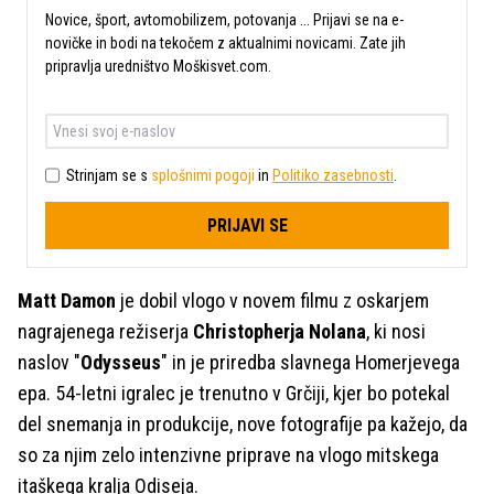
Novice, šport, avtomobilizem, potovanja ... Prijavi se na e-
novičke in bodi na tekočem z aktualnimi novicami. Zate jih
pripravlja uredništvo Moškisvet.com.
Strinjam se s
splošnimi pogoji
in
Politiko zasebnosti
.
PRIJAVI SE
Matt Damon
je dobil vlogo v novem filmu z oskarjem
nagrajenega režiserja
Christopherja Nolana
, ki nosi
naslov "
Odysseus
" in je priredba slavnega Homerjevega
epa. 54-letni igralec je trenutno v Grčiji, kjer bo potekal
del snemanja in produkcije, nove fotografije pa kažejo, da
so za njim zelo intenzivne priprave na vlogo mitskega
itaškega kralja Odiseja.