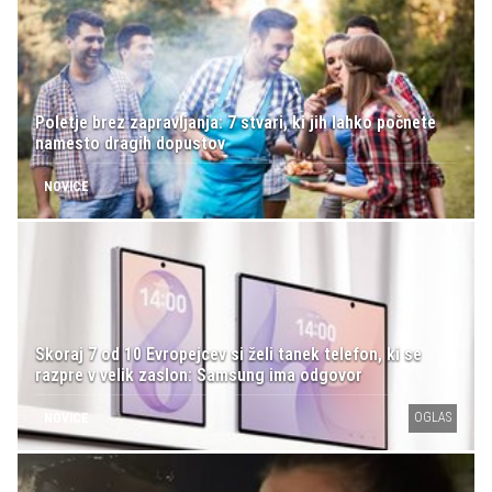
Poletje brez zapravljanja: 7 stvari, ki jih lahko počnete
namesto dragih dopustov
NOVICE
Skoraj 7 od 10 Evropejcev si želi tanek telefon, ki se
razpre v velik zaslon: Samsung ima odgovor
OGLAS
NOVICE