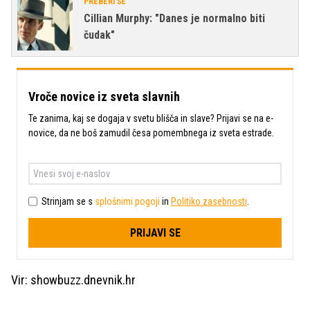
PREBERI ŠE
Cillian Murphy: "Danes je normalno biti
čudak"
Vroče novice iz sveta slavnih
Te zanima, kaj se dogaja v svetu blišča in slave? Prijavi se na e-
novice, da ne boš zamudil česa pomembnega iz sveta estrade.
Strinjam se s
splošnimi pogoji
in
Politiko zasebnosti
.
PRIJAVI SE
Vir: showbuzz.dnevnik.hr