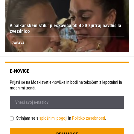
V balkanskem stilu: pleskavica ob 4.30 zjutraj navdušila
zvezdnico
ZABAVA
E-NOVICE
Prijavi se na Moskisvet e-novičke in bodi na tekočem z lepotnimi in
modnimi trendi.
Strinjam se s
splošnimi pogoji
in
Politiko zasebnosti
.