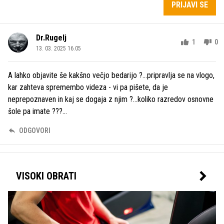
PRIJAVI SE
Dr.Rugelj
1
0
13. 03. 2025 16.05
A lahko objavite še kakšno večjo bedarijo ?...pripravlja se na vlogo,
kar zahteva spremembo videza - vi pa pišete, da je
neprepoznaven in kaj se dogaja z njim ?...koliko razredov osnovne
šole pa imate ???...
ODGOVORI
VISOKI OBRATI