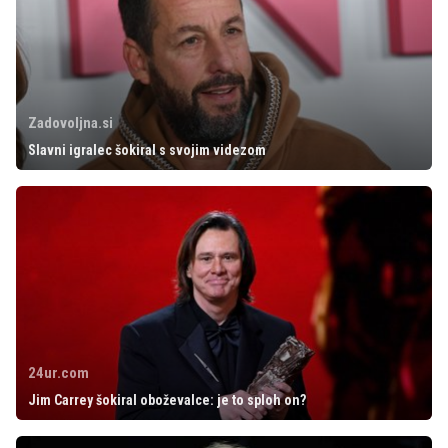
Zadovoljna.si
Slavni igralec šokiral s svojim videzom
24ur.com
Jim Carrey šokiral oboževalce: je to sploh on?