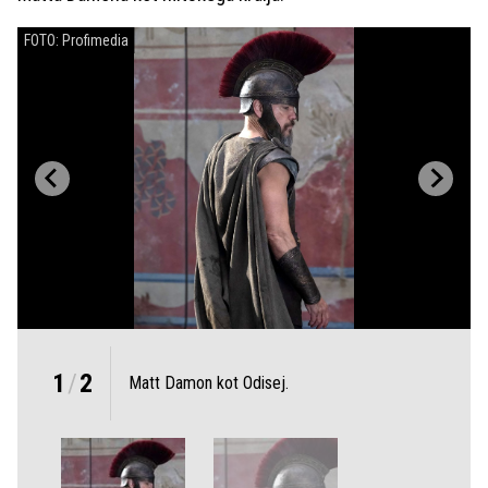
FOTO: Profimedia
1
/
2
Matt Damon kot Odisej.