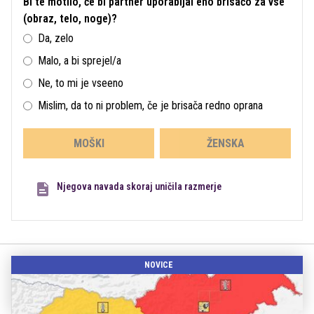
Bi te motilo, če bi partner uporabljal eno brisačo za vse
(obraz, telo, noge)?
Da, zelo
Malo, a bi sprejel/a
Ne, to mi je vseeno
Mislim, da to ni problem, če je brisača redno oprana
MOŠKI
ŽENSKA
Njegova navada skoraj uničila razmerje
NOVICE