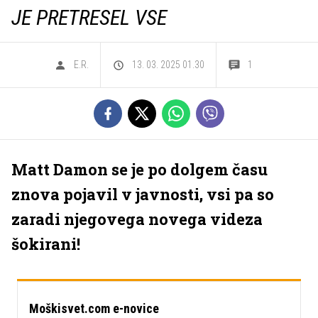
JE PRETRESEL VSE
E.R.
13. 03. 2025 01.30
1
Matt Damon se je po dolgem času
znova pojavil v javnosti, vsi pa so
zaradi njegovega novega videza
šokirani!
Moškisvet.com e-novice