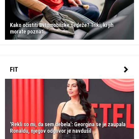
Kako očistiti avtomobilske sedeže? Triki, ki jih
morate poznati
FIT
'Rekli so mi, da sem debela': Georgina se je zaupala
Ronaldu, njegov odgovor je navdušil