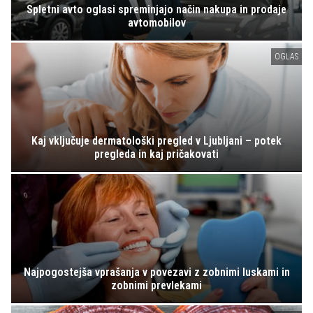
Spletni avto oglasi spreminjajo način nakupa in prodaje
avtomobilov
OGLAS
Kaj vključuje dermatološki pregled v Ljubljani – potek
pregleda in kaj pričakovati
Najpogostejša vprašanja v povezavi z zobnimi luskami in
zobnimi prevlekami