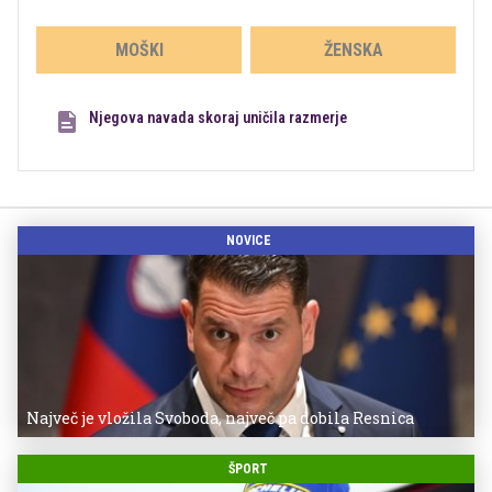
MOŠKI
ŽENSKA
Njegova navada skoraj uničila razmerje
NOVICE
Največ je vložila Svoboda, največ pa dobila Resnica
ŠPORT