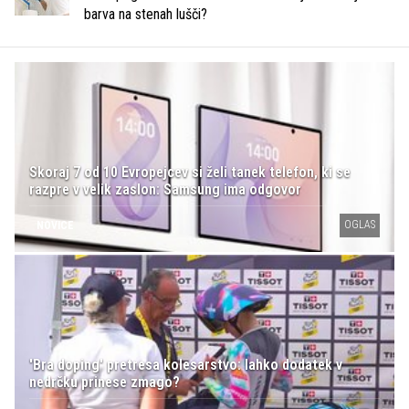
barva na stenah lušči?
Skoraj 7 od 10 Evropejcev si želi tanek telefon, ki se
razpre v velik zaslon: Samsung ima odgovor
OGLAS
NOVICE
'Bra doping' pretresa kolesarstvo: lahko dodatek v
nedrčku prinese zmago?