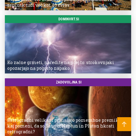
senčnik tudi več kot 40 evrov
DOMINVRT.SI
Ko začne grmeti, naredite najprej to: strokovnjaki
opozarjajo na pogosto napako
ZADOVOLJNA.SI
Retrogradni velikani prinašajo pomembne premike –
kaj pomeni, da so Saturn, Neptun in Pluton hkrati
retrogradni?