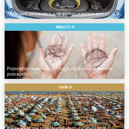
Zakaj novi avtomobili nimajo več rezervne gume?
BIBALEZE.SI
Poporodno izpadanje las: kaj je normalno in kako si
pomagati
CEKIN.SI
Boj za plaže: vse manj brezplačnih, za ležalnik in