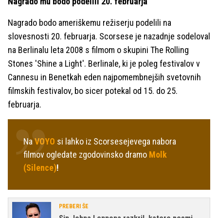
Nagrado mu bodo podelili 20. februarja
Nagrado bodo ameriškemu režiserju podelili na
slovesnosti 20. februarja. Scorsese je nazadnje sodeloval
na Berlinalu leta 2008 s filmom o skupini The Rolling
Stones 'Shine a Light'. Berlinale, ki je poleg festivalov v
Cannesu in Benetkah eden najpomembnejših svetovnih
filmskih festivalov, bo sicer potekal od 15. do 25.
februarja.
Na
VOYO
si lahko iz Scorsesejevega nabora
filmov ogledate zgodovinsko dramo
Molk
(Silence)
!
PREBERI ŠE