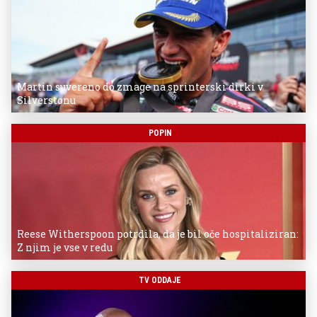
Martin suvereno do zmage na sprinterski dirki v
Silverstonu
POPIN
Reese Witherspoon potrdila, da je bil oče hospitaliziran:
Z njim je vse v redu
TV ODDAJE