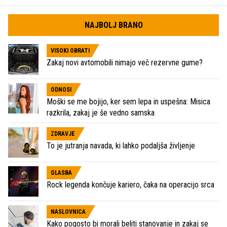
NAJBOLJ BRANO
VISOKI OBRATI
Zakaj novi avtomobili nimajo več rezervne gume?
ODNOSI
Moški se me bojijo, ker sem lepa in uspešna: Misica
razkrila, zakaj je še vedno samska
ZDRAVJE
To je jutranja navada, ki lahko podaljša življenje
GLASBA
Rock legenda končuje kariero, čaka na operacijo srca
NASLOVNICA
Kako pogosto bi morali beliti stanovanje in zakaj se