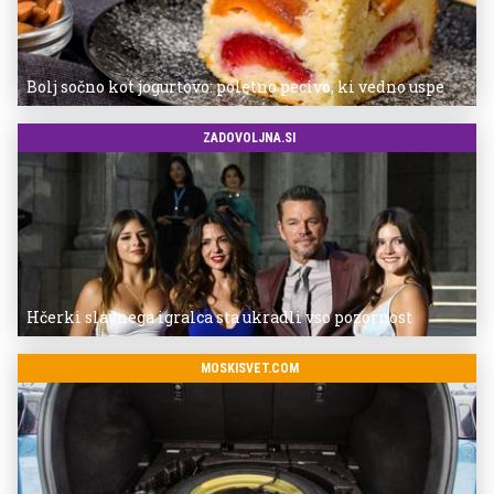
Bolj sočno kot jogurtovo: poletno pecivo, ki vedno uspe
ZADOVOLJNA.SI
Hčerki slavnega igralca sta ukradli vso pozornost
MOSKISVET.COM