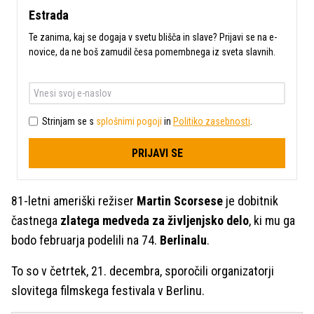
Estrada
Te zanima, kaj se dogaja v svetu blišča in slave? Prijavi se na e-
novice, da ne boš zamudil česa pomembnega iz sveta slavnih.
Strinjam se s
splošnimi pogoji
in
Politiko zasebnosti
.
PRIJAVI SE
81-letni ameriški režiser
Martin Scorsese
je dobitnik
častnega
zlatega medveda za življenjsko delo
, ki mu ga
bodo februarja podelili na 74.
Berlinalu
.
To so v četrtek, 21. decembra, sporočili organizatorji
slovitega filmskega festivala v Berlinu.