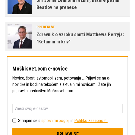
Sin Johna Lennona razkril, katere pesmi
Beatlov ne prenese
PREBERI ŠE
Zdravnik o vzroku smrti Matthewa Perryja:
"Ketamin ni kriv"
Moškisvet.com e-novice
Novice, šport, avtomobilizem, potovanja ... Prijavi se na e-
novičke in bodi na tekočem z aktualnimi novicami. Zate jih
pripravlja uredništvo Moškisvet.com.
Strinjam se s
splošnimi pogoji
in
Politiko zasebnosti
.
PRIJAVI SE