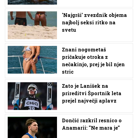
'Najgrši' zvezdnik objema
najbolj seksi ritko na
svetu
Znani nogometaš
pričakuje otroka z
nečakinjo, prej je bil njen
stric
Zato je Lanišek na
prireditvi Športnik leta
prejel največji aplavz
Dončić razkril resnico o
Anamarii: ''Ne mara je''