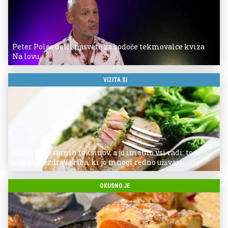
Peter Poles delil nasvete za bodoče tekmovalce kviza
Na lovu
VIZITA.SI
Polna je nevarnih toksinov, a jo imamo vsi radi: to je
najbolj nezdrava riba, ki jo mnogi redno uživajo
OKUSNO.JE