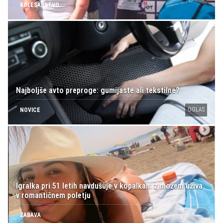
KOLESARSTVO
Najboljše avto preproge: gumijaste ali tekstilne?
OGLAS
NOVICE
Igralka pri 51 letih navdušuje v kopalkah: z možem uživa
v romantičnem poletju
ZABAVA