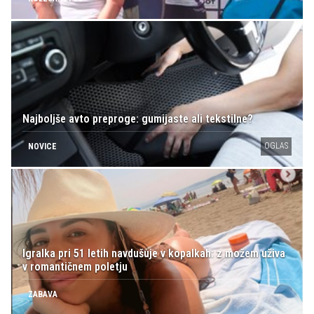
Najboljše avto preproge: gumijaste ali tekstilne?
OGLAS
NOVICE
Igralka pri 51 letih navdušuje v kopalkah: z možem uživa
v romantičnem poletju
ZABAVA