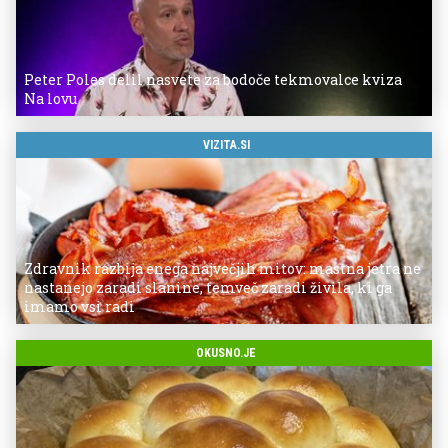
Peter Poles delil nasvete za bodoče tekmovalce kviza
Na lovu
VIZITA.SI
Zdravnik razbija enega največjih mitov: mastna jetra ne
nastanejo zaradi slanine, temveč zaradi živila, ki ga
imamo vsi radi
OKUSNO.JE