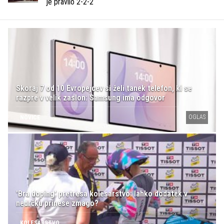
je pravilo 2-2-2
Skoraj 7 od 10 Evropejcev si želi tanek telefon, ki se
razpre v velik zaslon: Samsung ima odgovor
OGLAS
NOVICE
'Bra doping' pretresa kolesarstvo: lahko dodatek v
nedrčku prinese zmago?
KOLESARSTVO