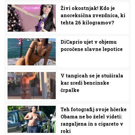
Živi okostnjak! Kdo je
anoreksična zvezdnica, ki
tehta 26 kilogramov?
DiCaprio ujet v objemu
poročene slavne lepotice
V tangicah se je stuširala
kar sredi bencinske
črpalke
Teh fotografij svoje hčerke
Obama ne bo želel videti:
razgaljena in s cigareto v
roki