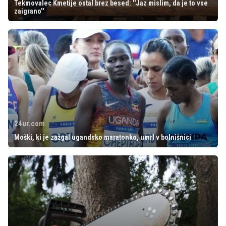
Tekmovalec Kmetije ostal brez besed: ''Jaz mislim, da je to vse
zaigrano''
24ur.com
Moški, ki je zažgal ugandsko maratonko, umrl v bolnišnici