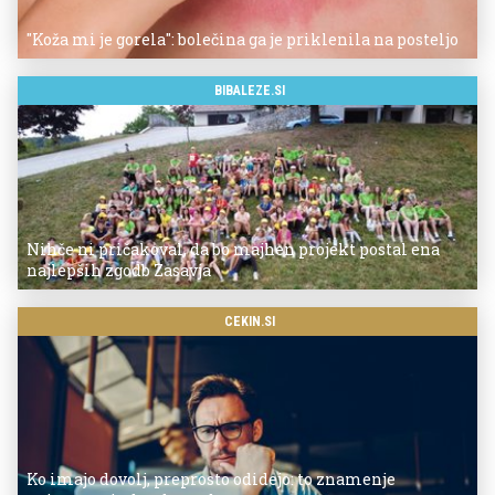
"Koža mi je gorela": bolečina ga je priklenila na posteljo
BIBALEZE.SI
Nihče ni pričakoval, da bo majhen projekt postal ena
najlepših zgodb Zasavja
CEKIN.SI
Ko imajo dovolj, preprosto odidejo: to znamenje