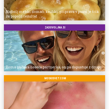
Najbolj mehki domači kruhki: priprava v ponvi je trik
za popoln rezultat
ZADOVOLJNA.SI
Doma ga čaka noseča partnerka, on pa dopustuje z drugo
MOSKISVET.COM