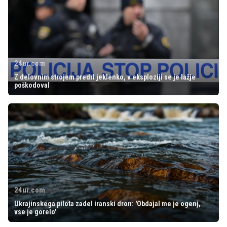
24ur.com
Z delovnim strojem predrl jeklenko, v eksploziji se je lažje
poškodoval
24ur.com
Ukrajinskega pilota zadel iranski dron: 'Obdajal me je ogenj,
vse je gorelo'