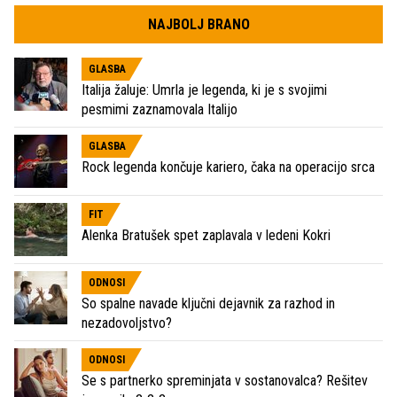
NAJBOLJ BRANO
GLASBA
Italija žaluje: Umrla je legenda, ki je s svojimi
pesmimi zaznamovala Italijo
GLASBA
Rock legenda končuje kariero, čaka na operacijo srca
FIT
Alenka Bratušek spet zaplavala v ledeni Kokri
ODNOSI
So spalne navade ključni dejavnik za razhod in
nezadovoljstvo?
ODNOSI
Se s partnerko spreminjata v sostanovalca? Rešitev