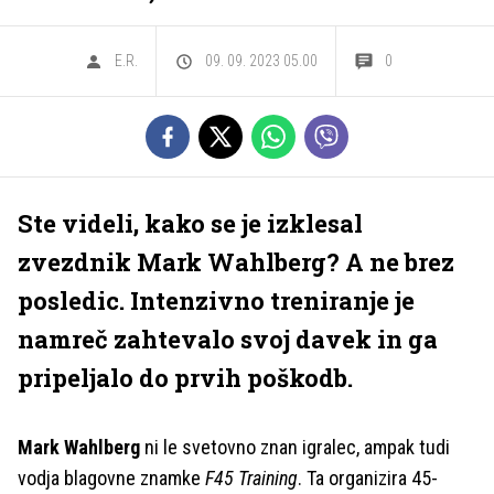
E.R.
09. 09. 2023 05.00
0
Ste videli, kako se je izklesal
zvezdnik Mark Wahlberg? A ne brez
posledic. Intenzivno treniranje je
namreč zahtevalo svoj davek in ga
pripeljalo do prvih poškodb.
Mark Wahlberg
ni le svetovno znan igralec, ampak tudi
vodja blagovne znamke
F45 Training
. Ta organizira 45-