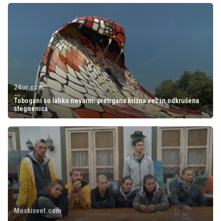
24ur.com
Tobogani so lahko nevarni: pretrgana križna vez in odkrušena
stegnenica
Moskisvet.com