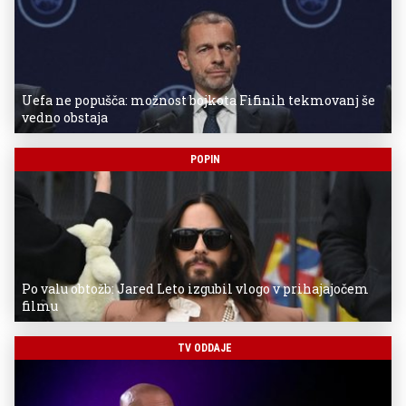
Uefa ne popušča: možnost bojkota Fifinih tekmovanj še
vedno obstaja
POPIN
Po valu obtožb: Jared Leto izgubil vlogo v prihajajočem
filmu
TV ODDAJE