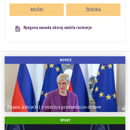
MOŠKI
ŽENSKA
Njegova navada skoraj uničila razmerje
NOVICE
Znano, kdo je bil v vozilu s predsednico države
ŠPORT