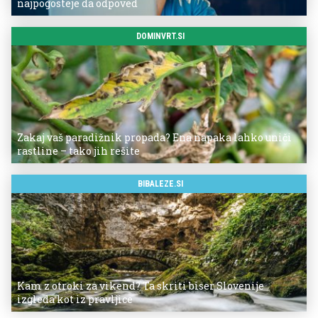
najpogosteje da odpoved
DOMINVRT.SI
Zakaj vaš paradižnik propada? Ena napaka lahko uniči
rastline – tako jih rešite
BIBALEZE.SI
Kam z otroki za vikend? Ta skriti biser Slovenije
izgleda kot iz pravljice