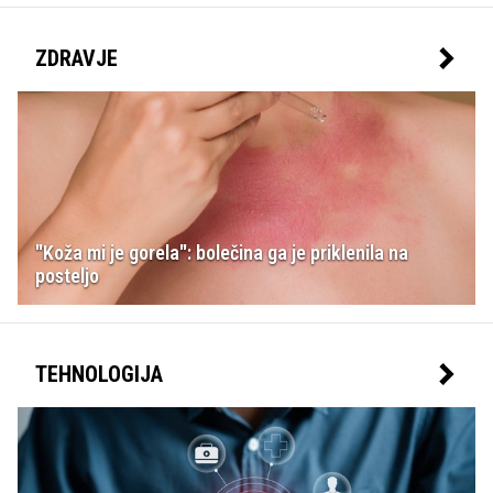
ZDRAVJE
"Koža mi je gorela": bolečina ga je priklenila na
posteljo
TEHNOLOGIJA