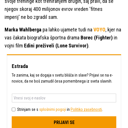
svoje treninge kot treniranjem drugih, saj pravi, da se
njegov skoraj 400 milijonov evrov vreden 'fitnes
imperij' ne bo zgradil sam.
Marka Wahlberga
pa lahko ujamete tudi na
VOYO
, kjer na
vas čakata biografska športna drama
Borec (Fighter)
in
vojni film
Edini preživeli (Lone Survivor)
.
Estrada
Te zanima, kaj se dogaja v svetu blišča in slave? Prijavi se na e-
novice, da ne boš zamudil česa pomembnega iz sveta slavnih.
Strinjam se s
splošnimi pogoji
in
Politiko zasebnosti
.
PRIJAVI SE