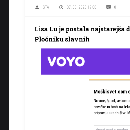
STA
07. 05. 2025 19.00
0
Lisa Lu je postala najstarejš
Pločniku slavnih
Moškisvet.com e
Novice, šport, avtomobi
novičke in bodi na tek
pripravlja uredništvo 