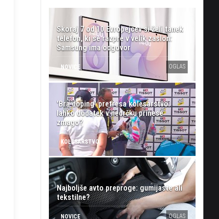
Skoraj 7 od 10 Evropejcev si želi tanek
telefon, ki se razpre v velik zaslon:
Samsung ima odgovor
OGLAS
NOVICE
'Bra doping' pretresa kolesarstvo:
lahko dodatek v nedrčku prinese
zmago?
KOLESARSTVO
Najboljše avto preproge: gumijaste ali
tekstilne?
OGLAS
NOVICE