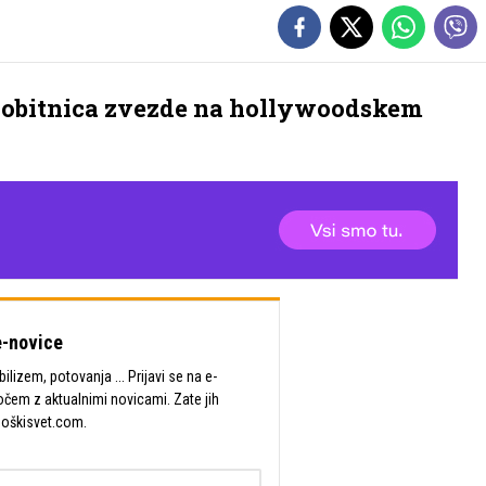
a dobitnica zvezde na hollywoodskem
-novice
lizem, potovanja ... Prijavi se na e-
očem z aktualnimi novicami. Zate jih
Moškisvet.com.