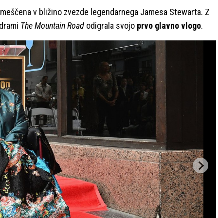
a umeščena v bližino zvezde legendarnega Jamesa Stewarta. Z
 drami
The Mountain Road
odigrala svojo
prvo glavno vlogo
.