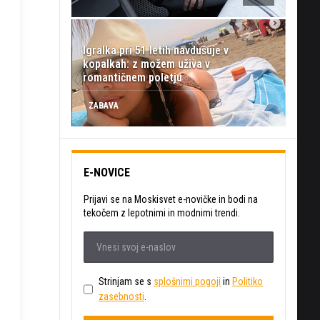
Igralka pri 51 letih navdušuje v
kopalkah: z možem uživa v
romantičnem poletju
ZABAVA
E-NOVICE
Prijavi se na Moskisvet e-novičke in bodi na
tekočem z lepotnimi in modnimi trendi.
Strinjam se s
splošnimi pogoji
in
Politiko
zasebnosti
.