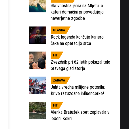
Skrivnostna jama na Mljetu, o
kateri domačini pripovedujejo
neverjetne zgodbe
GLASBA
Rock legenda končuje kariero,
čaka na operacijo srca
FIT
Zvezdnik pri 62 letih pokazal telo
pravega gladiatorja
ZABAVA
Jahta vredna milijone potonila:
Krive razuzdane influencerke!
FIT
Alenka Bratušek spet zaplavala v
ledeni Kokri