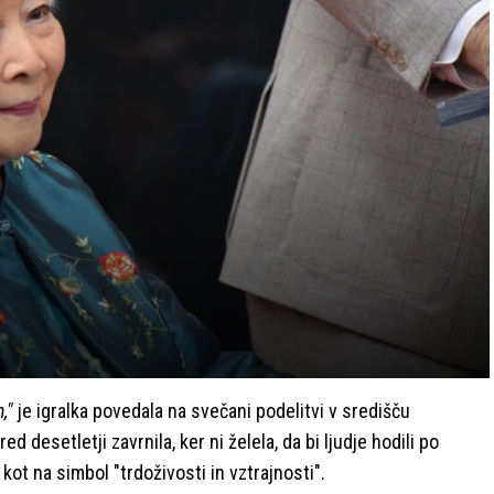
,"
je igralka povedala na svečani podelitvi v središču
d desetletji zavrnila, ker ni želela, da bi ljudje hodili po
ot na simbol "trdoživosti in vztrajnosti".