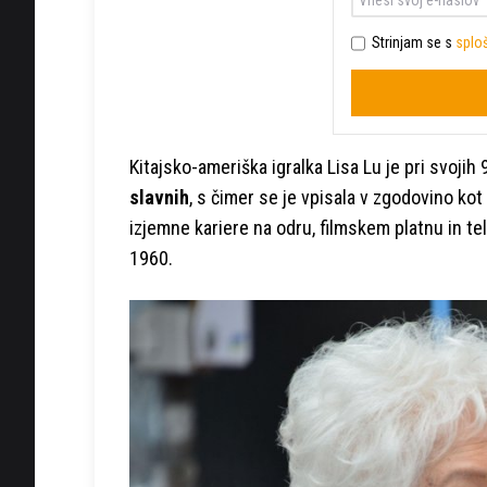
Strinjam se s
sploš
Kitajsko-ameriška igralka Lisa Lu je pri svoji
slavnih
, s čimer se je vpisala v zgodovino kot
izjemne kariere na odru, filmskem platnu in telev
1960.