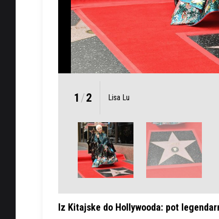
1
/
2
Lisa Lu
Iz Kitajske do Hollywooda: pot legendar