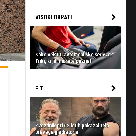
VISOKI OBRATI
Kako očistiti avtomobilske sedeže?
Triki, ki jih morate poznati
FIT
Zvezdnik pri 62 letih pokazal telo
pravega gladiatorja