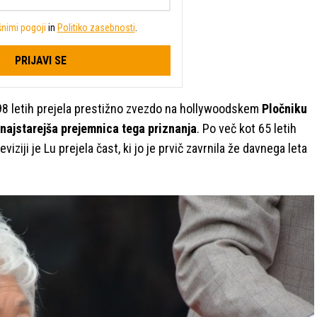
nimi pogoji
in
Politiko zasebnosti
.
PRIJAVI SE
h 98 letih prejela prestižno zvezdo na hollywoodskem
Pločniku
najstarejša prejemnica tega priznanja
. Po več kot 65 letih
iziji je Lu prejela čast, ki jo je prvič zavrnila že davnega leta