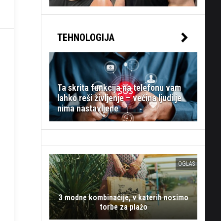
TEHNOLOGIJA
Ta skrita funkcija na telefonu vam
lahko reši življenje – večina ljudi je
nima nastavljene
OGLAS
3 modne kombinacije, v katerih nosimo
torbe za plažo