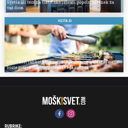
Svetla ali temna tla? Kako izbrati popoln odtenek za
vaš dom
VIZITA.SI
Skrivnost lahkotnega poletnega žara, po katerem ne
boste potrebovali popoldanskega spanca
RUBRIKE: