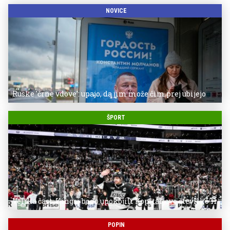
NOVICE
Ruske 'črne vdove': upajo, da jim može čim prej ubijejo
ŠPORT
Velika čast: Kingsi bodo upokojili Kopitarjevo številko 11
POPIN