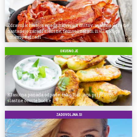
Zdravnik razbija enega največjih mitov: mastna jetra ne
nastanejo zaradi slanine, temveč zaradi živila, ki ga
imamo vsi radi
OKUSNO.JE
Klasična panada odpade: tako Italijani pripravijo
slastne ocvrte bučke
ZADOVOLJNA.SI