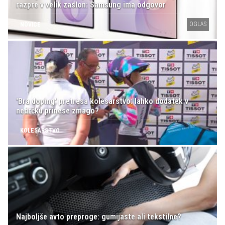
razpre v velik zaslon: Samsung ima odgovor
OGLAS
NOVICE
'Bra doping' pretresa kolesarstvo: lahko dodatek v
nedrčku prinese zmago?
KOLESARSTVO
Najboljše avto preproge: gumijaste ali tekstilne?