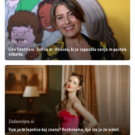
24ur.com
Lisa Edelstein: Šefica dr. Housea, ki je zapustila serijo in postala
slikarka
Zadovoljna.si
Vam je ta lepotica kaj znana? Razkrivamo, kje ste jo že videli