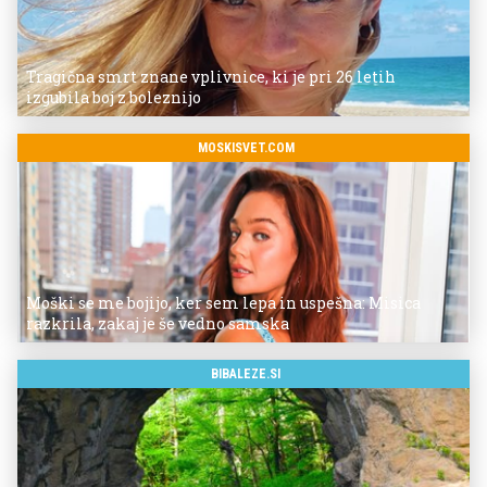
Tragična smrt znane vplivnice, ki je pri 26 letih
izgubila boj z boleznijo
MOSKISVET.COM
Moški se me bojijo, ker sem lepa in uspešna: Misica
razkrila, zakaj je še vedno samska
BIBALEZE.SI