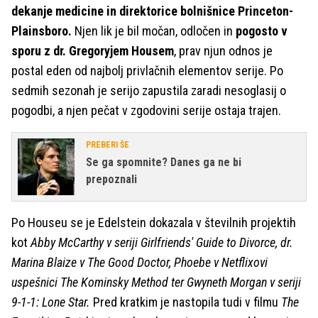
dekanje medicine in direktorice bolnišnice Princeton-
Plainsboro.
Njen lik je bil močan, odločen in
pogosto v
sporu z dr. Gregoryjem Housem
, prav njun odnos je
postal eden od najbolj privlačnih elementov serije. Po
sedmih sezonah je serijo zapustila zaradi nesoglasij o
pogodbi, a njen pečat v zgodovini serije ostaja trajen.
PREBERI ŠE
Se ga spomnite? Danes ga ne bi
prepoznali
Po Houseu se je Edelstein dokazala v številnih projektih
kot
Abby McCarthy v seriji Girlfriends' Guide to Divorce, dr.
Marina Blaize v The Good Doctor, Phoebe v Netflixovi
uspešnici The Kominsky Method ter Gwyneth Morgan v seriji
9-1-1: Lone Star.
Pred kratkim je nastopila tudi v filmu
The