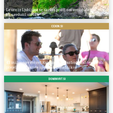
Le uro iz Ljubljane se skriva pravi naravni čudež: izlet, ki
bo navdušil otroke
CEKIN.SI
43 milijonov evrov? Koliko so po razhodu zahtevale ali
prejele partnerice športnih zvezdnikov
DOMINVRT.SI