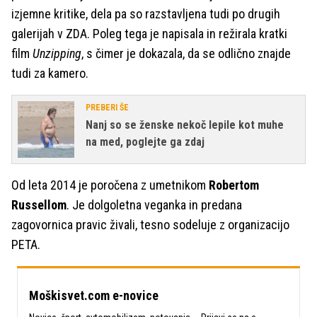
izjemne kritike, dela pa so razstavljena tudi po drugih
galerijah v ZDA. Poleg tega je napisala in režirala kratki
film
Unzipping
, s čimer je dokazala, da se odlično znajde
tudi za kamero.
PREBERI ŠE
Nanj so se ženske nekoč lepile kot muhe
na med, poglejte ga zdaj
Od leta 2014 je poročena z umetnikom
Robertom
Russellom
. Je dolgoletna veganka in predana
zagovornica pravic živali, tesno sodeluje z organizacijo
PETA.
Moškisvet.com e-novice