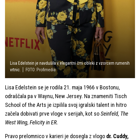
Lisa Edelstein je navdušila v elegantni črni obleki z vzorcem rumenih
vrtnic.
FOTO: Profimedia
Lisa Edelstein se je rodila 21. maja 1966 v Bostonu,
odraščala pa v Waynu, New Jersey. Na znameniti Tisch
School of the Arts je izpilila svoj igralski talent in hitro
začela dobivati prve vloge v serijah, kot so
Seinfeld, The
West Wing, Felicity in ER.
Pravo prelomnico v karieri je dosegla z vlogo
dr. Cuddy,