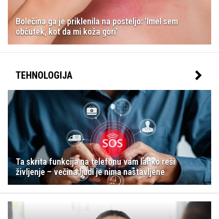
Bolečina ga je priklenila na posteljo: 'Imel sem
občutek, kot da mi koža gori'
TEHNOLOGIJA
Ta skrita funkcija na telefonu vam lahko reši
življenje – večina ljudi je nima nastavljene