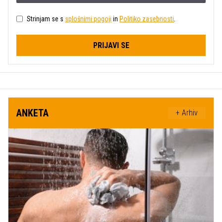
Strinjam se s
splošnimi pogoji
in
Politiko zasebnosti
.
PRIJAVI SE
ANKETA
+ Arhiv