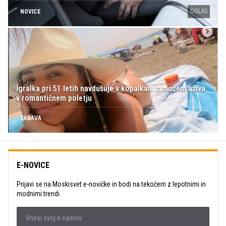
OGLAS
NOVICE
Igralka pri 51 letih navdušuje v kopalkah: z možem uživa
v romantičnem poletju
ZABAVA
E-NOVICE
Prijavi se na Moskisvet e-novičke in bodi na tekočem z lepotnimi in
modnimi trendi.