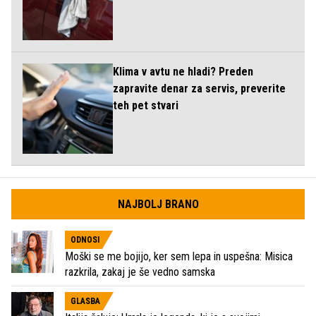
Klima v avtu ne hladi? Preden
zapravite denar za servis, preverite
teh pet stvari
NAJBOLJ BRANO
ODNOSI
Moški se me bojijo, ker sem lepa in uspešna: Misica
razkrila, zakaj je še vedno samska
GLASBA