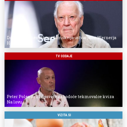
Donostia za nemškega filmskega ustvarjalca Wernerja
Herzoga
TV ODDAJE
Peter Poles delil nasvete za bodoče tekmovalce kviza
Na lovu
VIZITA.SI