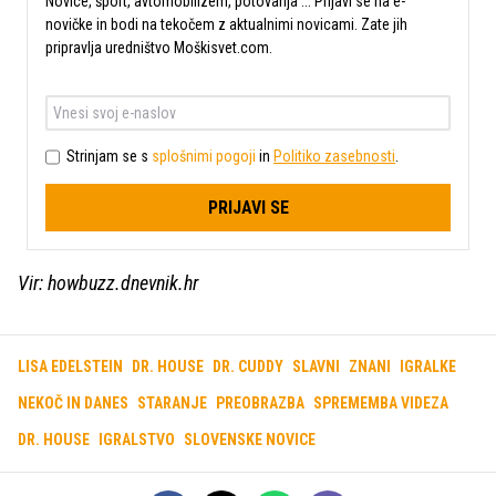
Novice, šport, avtomobilizem, potovanja ... Prijavi se na e-
novičke in bodi na tekočem z aktualnimi novicami. Zate jih
pripravlja uredništvo Moškisvet.com.
Strinjam se s
splošnimi pogoji
in
Politiko zasebnosti
.
PRIJAVI SE
Vir: howbuzz.dnevnik.hr
LISA EDELSTEIN
DR. HOUSE
DR. CUDDY
SLAVNI
ZNANI
IGRALKE
NEKOČ IN DANES
STARANJE
PREOBRAZBA
SPREMEMBA VIDEZA
DR. HOUSE
IGRALSTVO
SLOVENSKE NOVICE