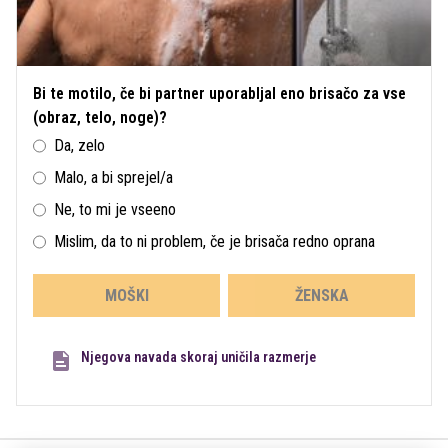
Bi te motilo, če bi partner uporabljal eno brisačo za vse
(obraz, telo, noge)?
Da, zelo
Malo, a bi sprejel/a
Ne, to mi je vseeno
Mislim, da to ni problem, če je brisača redno oprana
MOŠKI
ŽENSKA
Njegova navada skoraj uničila razmerje