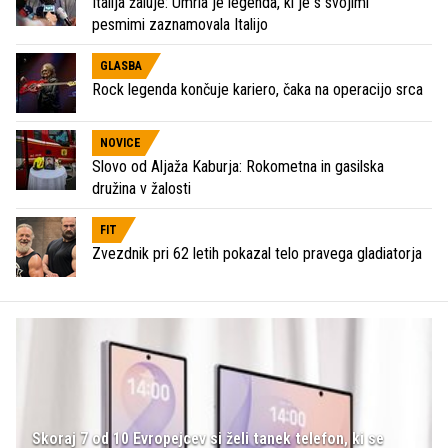
Italija žaluje: Umrla je legenda, ki je s svojimi
pesmimi zaznamovala Italijo
GLASBA
Rock legenda končuje kariero, čaka na operacijo srca
NOVICE
Slovo od Aljaža Kaburja: Rokometna in gasilska
družina v žalosti
FIT
Zvezdnik pri 62 letih pokazal telo pravega gladiatorja
Skoraj 7 od 10 Evropejcev si želi tanek telefon, ki se