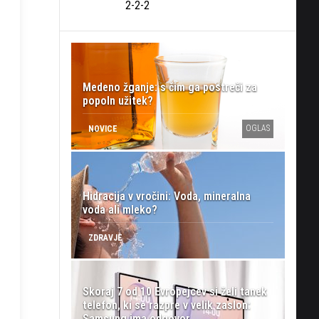
2-2-2
Medeno žganje: s čim ga postreči za
popoln užitek?
OGLAS
NOVICE
Hidracija v vročini: Voda, mineralna
voda ali mleko?
ZDRAVJE
Skoraj 7 od 10 Evropejcev si želi tanek
telefon, ki se razpre v velik zaslon:
Samsung ima odgovor