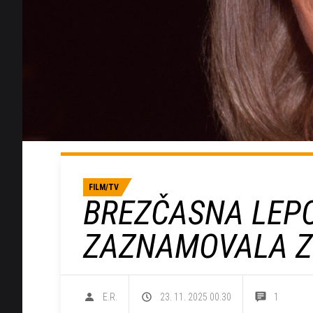
FILM/TV
BREZČASNA LEPOT
ZAZNAMOVALA Z
E.R.
23. 11. 2025 00.30
1