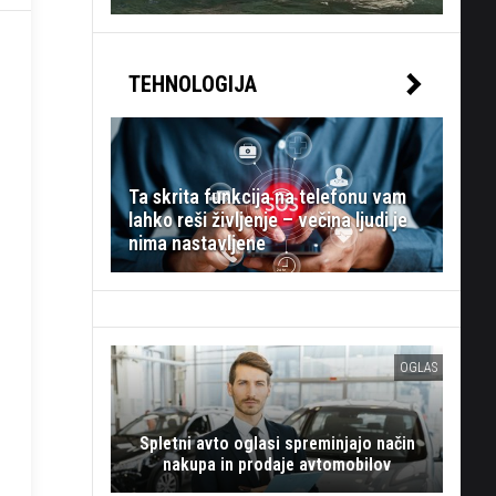
TEHNOLOGIJA
Ta skrita funkcija na telefonu vam
lahko reši življenje – večina ljudi je
nima nastavljene
OGLAS
Spletni avto oglasi spreminjajo način
nakupa in prodaje avtomobilov