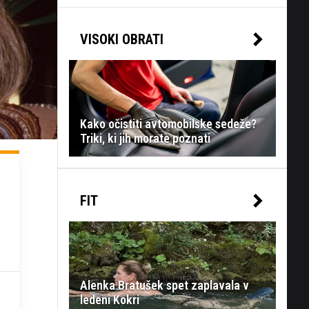
VISOKI OBRATI
Kako očistiti avtomobilske sedeže?
Triki, ki jih morate poznati
FIT
Alenka Bratušek spet zaplavala v
ledeni Kokri