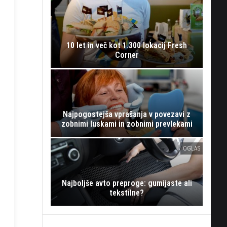
10 let in več kot 1.300 lokacij Fresh
Corner
Najpogostejša vprašanja v povezavi z
zobnimi luskami in zobnimi prevlekami
OGLAS
Najboljše avto preproge: gumijaste ali
tekstilne?