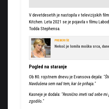
V devetdesetih je nastopila v televizijskih film
Kitchen. Leta 2021 se je pojavila v filmu Labo
Todda Stephensa.
PREBERI ŠE
Nekoč je lomila moška srca, dane
Pogled na staranje
Ob 80. rojstnem dnevu je Evansova dejala:
"Šte
Navdušena sem nad tem, kar še prihaja."
Kasneje je dodala:
"Resnično imeti rad sebe mi 
zgodilo."