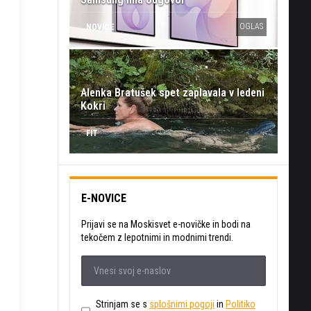
OGLAS
NOVICE
Alenka Bratušek spet zaplavala v ledeni
Kokri
FIT
E-NOVICE
Prijavi se na Moskisvet e-novičke in bodi na
tekočem z lepotnimi in modnimi trendi.
Strinjam se s
splošnimi pogoji
in
Politiko