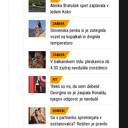
Alenka Bratušek spet zaplavala v
ledeni Kokri
ZABAVA
Slovenska pevka si je zategnila
vozel na kopalkah in dvignila
temperaturo
ZABAVA
V balkanskem stilu: pleskavica ob
4.30 zjutraj navdušila zvezdnico
FIT
'Rekli so mi, da sem debela':
Georgina se je zaupala Ronaldu,
njegov odgovor je navdušil
ODNOSI
Se s partnerko spreminjata v
sostanovalca? Rešitev je pravilo