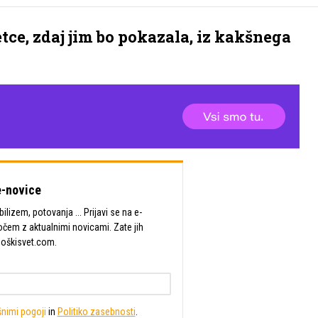
etce, zdaj jim bo pokazala, iz kakšnega
-novice
lizem, potovanja ... Prijavi se na e-
očem z aktualnimi novicami. Zate jih
Moškisvet.com.
nimi pogoji
in
Politiko zasebnosti
.