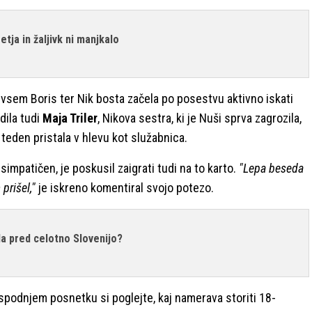
tja in žaljivk ni manjkalo
dvsem Boris ter Nik bosta začela po posestvu aktivno iskati
udila tudi
Maja Triler
, Nikova sestra, ki je Nuši sprva zagrozila,
 teden pristala v hlevu kot služabnica.
 simpatičen, je poskusil zaigrati tudi na to karto.
"Lepa beseda
 prišel,"
je iskreno komentiral svojo potezo.
la pred celotno Slovenijo?
 spodnjem posnetku si poglejte, kaj namerava storiti 18-