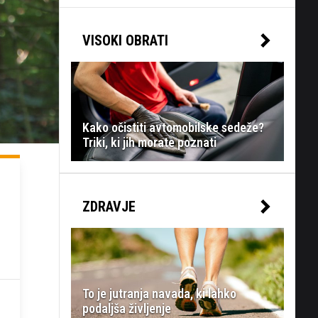
VISOKI OBRATI
Kako očistiti avtomobilske sedeže?
Triki, ki jih morate poznati
ZDRAVJE
To je jutranja navada, ki lahko
podaljša življenje