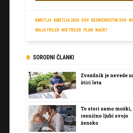
KMETIJA
KMETIJA 2024
ŠOV
RESNIČNOSTNI ŠOV
N
MAJA TRILER
NIK TRILER
PLAN
NAČRT
SORODNI ČLANKI
Zvezdnik je nevede u
štiri leta
To stori samo moški, 
resnično ljubi svojo
žensko