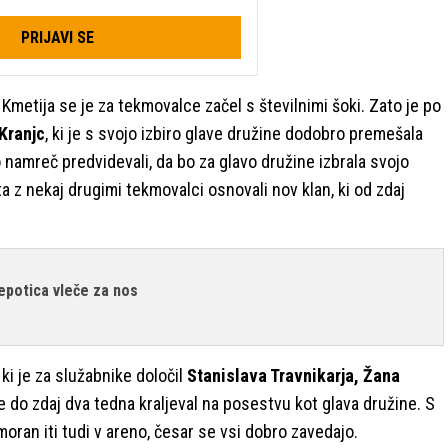
PRIJAVI SE
metija se je za tekmovalce začel s številnimi šoki. Zato je po
Kranjc
, ki je s svojo izbiro glave družine dodobro premešala
namreč predvidevali, da bo za glavo družine izbrala svojo
sta z nekaj drugimi tekmovalci osnovali nov klan, ki od zdaj
lepotica vleče za nos
, ki je za služabnike določil
Stanislava Travnikarja, Žana
 je do zdaj dva tedna kraljeval na posestvu kot glava družine. S
moran iti tudi v areno, česar se vsi dobro zavedajo.