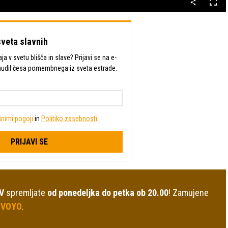
Celo
nači
sveta slavnih
a v svetu blišča in slave? Prijavi se na e-
mudil česa pomembnega iz sveta estrade.
nimi pogoji
in
Politiko zasebnosti
.
PRIJAVI SE
V
spremljate
od ponedeljka do petka ob 20.00
! Zamujene
 VOYO
.