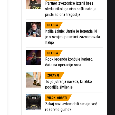
Partner zvezdnice izginil brez
sledu: nikoli ga niso našli, nato je
prišla še ena tragedija
GLASBA
Italija žaluje: Umrla je legenda, ki
je s svojimi pesmimi zaznamovala
Italijo
GLASBA
Rock legenda končuje kariero,
čaka na operacijo srca
ZDRAVJE
To je jutranja navada, ki lahko
podaljša življenje
VISOKI OBRATI
Zakaj novi avtomobili nimajo več
rezervne gume?