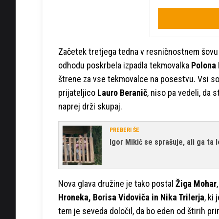
Začetek tretjega tedna v resničnostnem šovu K
odhodu poskrbela izpadla tekmovalka
Polona 
štrene za vse tekmovalce na posestvu. Vsi so 
prijateljico
Lauro Beranič
, niso pa vedeli, da 
naprej drži skupaj.
PREBERI ŠE
Igor Mikič se sprašuje, ali ga ta 
Nova glava družine je tako postal
Žiga Mohar
Hroneka, Borisa Vidoviča in Nika Trilerja
, ki
tem je seveda določil, da bo eden od štirih pri