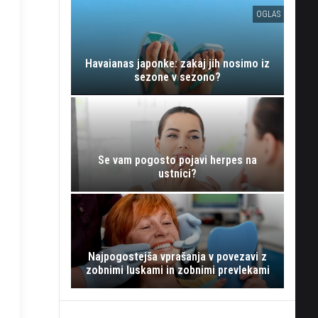
OGLAS
Havaianas japonke: zakaj jih nosimo iz
sezone v sezono?
Se vam pogosto pojavi herpes na
ustnici?
Najpogostejša vprašanja v povezavi z
zobnimi luskami in zobnimi prevlekami