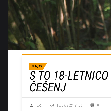
FILM/TV
S TO 18-LETNICO
ČEŠENJ
E.R.
16. 09. 2024 21.00
0