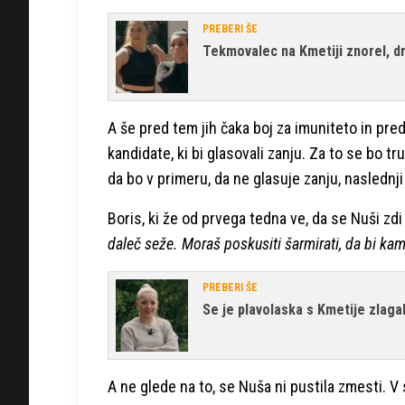
PREBERI ŠE
Tekmovalec na Kmetiji znorel, dre
A še pred tem jih čaka boj za imuniteto in pre
kandidate, ki bi glasovali zanju. Za to se bo tr
da bo v primeru, da ne glasuje zanju, naslednji
Boris, ki že od prvega tedna ve, da se Nuši zdi
daleč seže. Moraš poskusiti šarmirati, da bi kam
PREBERI ŠE
Se je plavolaska s Kmetije zlaga
A ne glede na to, se Nuša ni pustila zmesti. V