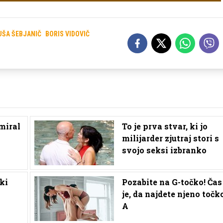
UŠA ŠEBJANIČ
BORIS VIDOVIČ
miral
To je prva stvar, ki jo
milijarder zjutraj stori s
svojo seksi izbranko
ki
Pozabite na G-točko! Čas
je, da najdete njeno točk
A