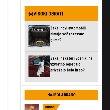
VISOKI OBRATI
Zakaj novi avtomobili
nimajo več rezervne
gume?
Zakaj nekateri vozniki na
vzvratno ogledalo
privežejo belo krpo?
NAJBOLJ BRANO
ODNOSI