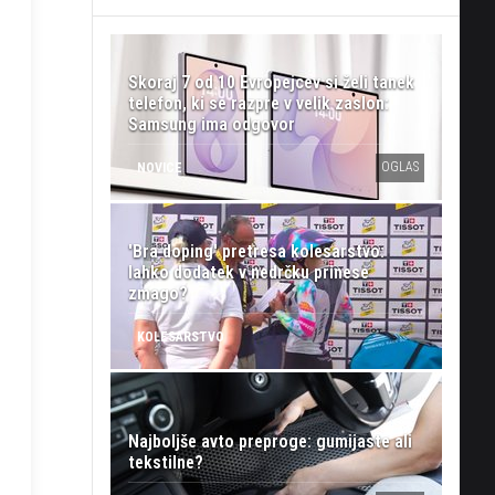
zaslonski
n
Skoraj 7 od 10 Evropejcev si želi tanek
telefon, ki se razpre v velik zaslon:
Samsung ima odgovor
OGLAS
NOVICE
'Bra doping' pretresa kolesarstvo:
lahko dodatek v nedrčku prinese
zmago?
KOLESARSTVO
Najboljše avto preproge: gumijaste ali
tekstilne?