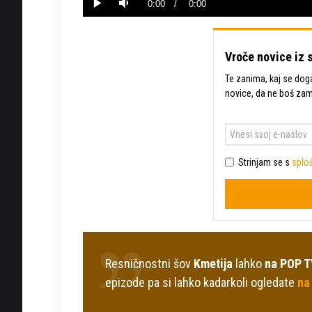
Current
0:00
/
Duration
0:00
Predvajaj
Tiho
Time
Vroče novice iz 
Te zanima, kaj se dogaj
novice, da ne boš za
Strinjam se s
sploš
Resničnostni šov
Kmetija
lahko
na POP T
epizode pa si lahko kadarkoli ogledate
na