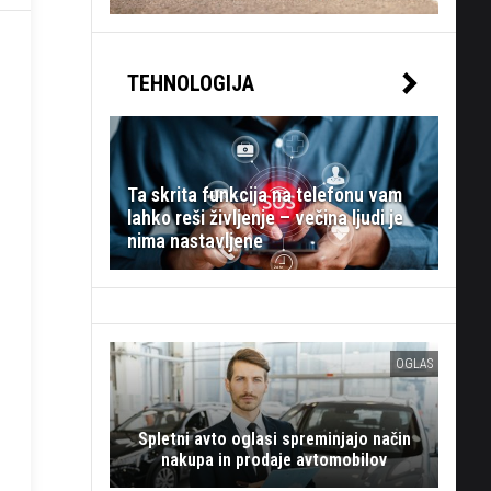
TEHNOLOGIJA
Ta skrita funkcija na telefonu vam
lahko reši življenje – večina ljudi je
nima nastavljene
OGLAS
Spletni avto oglasi spreminjajo način
nakupa in prodaje avtomobilov