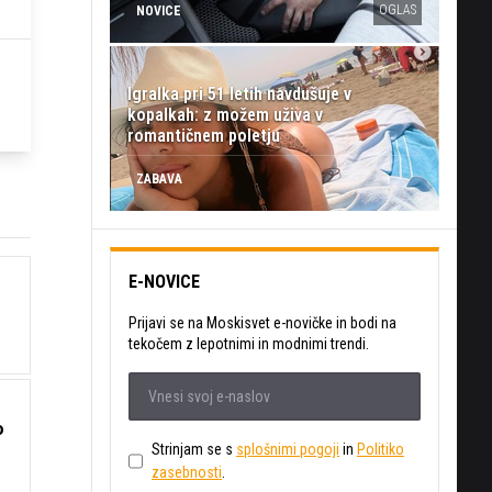
OGLAS
NOVICE
Igralka pri 51 letih navdušuje v
kopalkah: z možem uživa v
romantičnem poletju
ZABAVA
E-NOVICE
Prijavi se na Moskisvet e-novičke in bodi na
tekočem z lepotnimi in modnimi trendi.
o
Strinjam se s
splošnimi pogoji
in
Politiko
zasebnosti
.