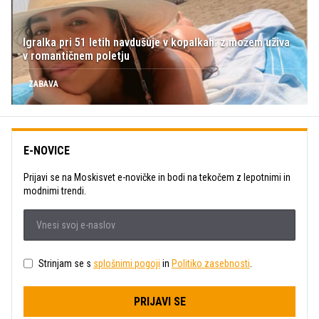
Igralka pri 51 letih navdušuje v kopalkah: z možem uživa
v romantičnem poletju
ZABAVA
E-NOVICE
Prijavi se na Moskisvet e-novičke in bodi na tekočem z lepotnimi in
modnimi trendi.
Strinjam se s
splošnimi pogoji
in
Politiko zasebnosti
.
PRIJAVI SE