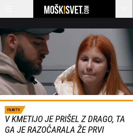
FILM/TV
V KMETIJO JE PRIŠEL Z DRAGO, TA
GA JE RAZOČARALA ŽE PRVI