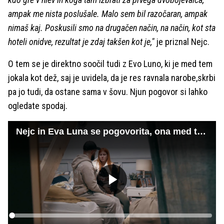
ampak me nista poslušale. Malo sem bil razočaran, ampak
nimaš kaj. Poskusili smo na drugačen način, na način, kot sta
hoteli onidve, rezultat je zdaj takšen kot je,"
je priznal Nejc.
O tem se je direktno soočil tudi z Evo Luno, ki je med tem
jokala kot dež, saj je uvidela, da je res ravnala narobe,skrbi
pa jo tudi, da ostane sama v šovu. Njun pogovor si lahko
ogledate spodaj.
Nejc in Eva Luna se pogovorita, ona med tem ne more zadrževati solz
Predvajaj
Loaded
:
0%