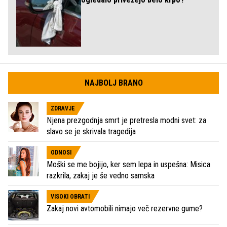
NAJBOLJ BRANO
ZDRAVJE
Njena prezgodnja smrt je pretresla modni svet: za
slavo se je skrivala tragedija
ODNOSI
Moški se me bojijo, ker sem lepa in uspešna: Misica
razkrila, zakaj je še vedno samska
VISOKI OBRATI
Zakaj novi avtomobili nimajo več rezervne gume?