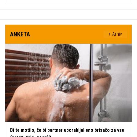
ANKETA
+ Arhiv
Bi te motilo, če bi partner uporabljal eno brisačo za vse