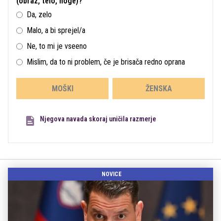
(obraz, telo, noge)?
Da, zelo
Malo, a bi sprejel/a
Ne, to mi je vseeno
Mislim, da to ni problem, če je brisača redno oprana
MOŠKI
ŽENSKA
Njegova navada skoraj uničila razmerje
NOVICE