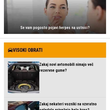
Se vam pogosto pojavi herpes na ustnici?
VISOKI OBRATI
Zakaj novi avtomobili nimajo več
rezervne gume?
Zakaj nekateri vozniki na vzvratno
ogledalo privežejo belo krpo?