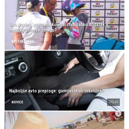
'Bra doping' pretresa kolesarstvo: lahko dodatek v
nedrčku prinese zmago?
KOLESARSTVO
Najboljše avto preproge: gumijaste ali tekstilne?
OGLAS
NOVICE