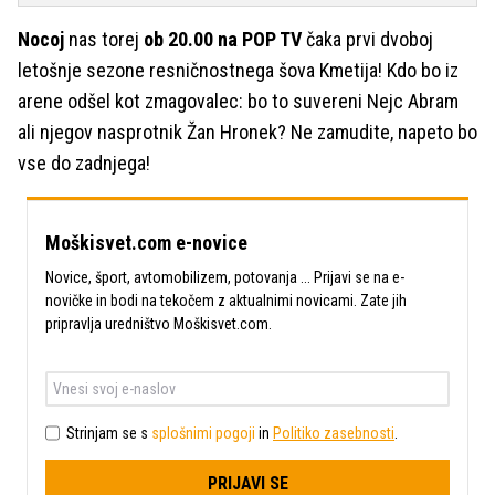
Nocoj
nas torej
ob 20.00 na POP TV
čaka prvi dvoboj
letošnje sezone resničnostnega šova Kmetija! Kdo bo iz
arene odšel kot zmagovalec: bo to suvereni Nejc Abram
ali njegov nasprotnik Žan Hronek? Ne zamudite, napeto bo
vse do zadnjega!
Moškisvet.com e-novice
Novice, šport, avtomobilizem, potovanja ... Prijavi se na e-
novičke in bodi na tekočem z aktualnimi novicami. Zate jih
pripravlja uredništvo Moškisvet.com.
Strinjam se s
splošnimi pogoji
in
Politiko zasebnosti
.
PRIJAVI SE