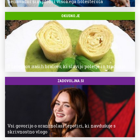
nenavadni simptomi visokega holesterola
OKUSNO.JE
7 receptov naših bralcev, ki slavijo poletje in tradicijo
ZADOVOLJNA.SI
Vsi govorijo o oranžnolasi lepotici, ki navdušuje s
skrivnostno vlogo