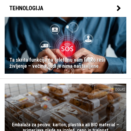
TEHNOLOGIJA
Ta skrita funkcija na telefonu vam lahko reši
življenje – večina ljudi je nima nastavljene
OGLAS
Embalaža za pecivo: karton, plastika ali BIO material –
primerjava glede na izgled, ceno in trajnost