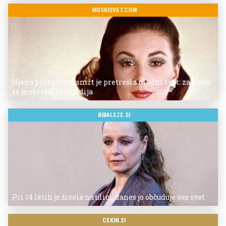
MOSKISVET.COM
Njena prezgodnja smrt je pretresla modni svet: za slavo
se je skrivala tragedija
BIBALEZE.SI
Pri 14 letih je živela na ulici, danes jo občuduje ves svet
CEKIN.SI