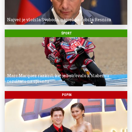
Največ je vložila Svoboda, največ pa dobila Resnica
ŠPORT
Marc Marquez razkril, kaj je botrovalo k slabemu
rezultatu na sprintu
POPIN