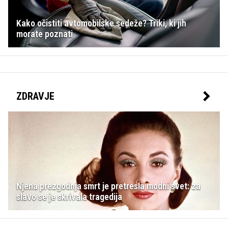
Kako očistiti avtomobilske sedeže? Triki, ki jih
morate poznati
ZDRAVJE
Njena prezgodnja smrt je pretresla modni svet: za
slavo se je skrivala tragedija