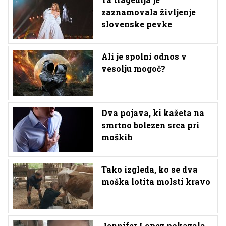
zaznamovala življenje
slovenske pevke
Ali je spolni odnos v
vesolju mogoč?
Dva pojava, ki kažeta na
smrtno bolezen srca pri
moških
Tako izgleda, ko se dva
moška lotita molsti kravo
Jennifer Lopez pokazala,