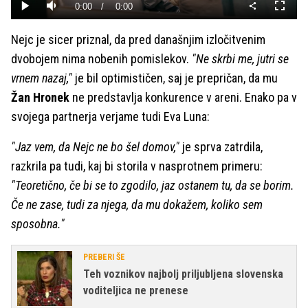
Current
0:00
/
Duration
0:00
Predvajaj
Tiho
Celoza
način
Time
Nejc je sicer priznal, da pred današnjim izločitvenim
dvobojem nima nobenih pomislekov.
"Ne skrbi me, jutri se
vrnem nazaj,"
je bil optimističen, saj je prepričan, da mu
Žan Hronek
ne predstavlja konkurence v areni. Enako pa v
svojega partnerja verjame tudi Eva Luna:
"Jaz vem, da Nejc ne bo šel domov,"
je sprva zatrdila,
razkrila pa tudi, kaj bi storila v nasprotnem primeru:
"Teoretično, če bi se to zgodilo, jaz ostanem tu, da se borim.
Če ne zase, tudi za njega, da mu dokažem, koliko sem
sposobna."
PREBERI ŠE
Teh voznikov najbolj priljubljena slovenska
voditeljica ne prenese