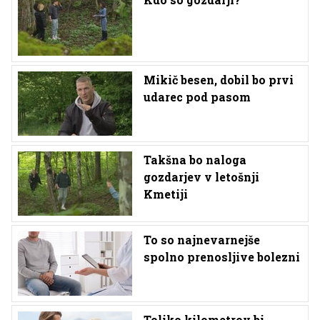
Mikič besen, dobil bo prvi
udarec pod pasom
Takšna bo naloga
gozdarjev v letošnji
Kmetiji
To so najnevarnejše
spolno prenosljive bolezni
Toliko kilometrov bi