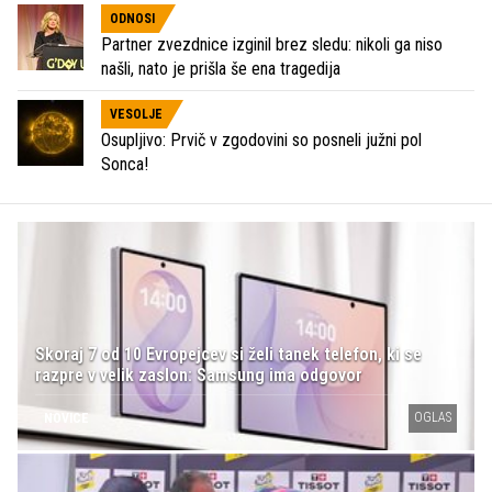
ODNOSI
Partner zvezdnice izginil brez sledu: nikoli ga niso
našli, nato je prišla še ena tragedija
VESOLJE
Osupljivo: Prvič v zgodovini so posneli južni pol
Sonca!
Skoraj 7 od 10 Evropejcev si želi tanek telefon, ki se
razpre v velik zaslon: Samsung ima odgovor
OGLAS
NOVICE