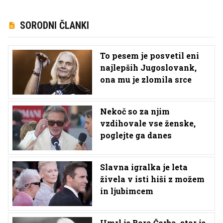
SORODNI ČLANKI
To pesem je posvetil eni
najlepših Jugoslovank,
ona mu je zlomila srce
Nekoč so za njim
vzdihovale vse ženske,
poglejte ga danes
Slavna igralka je leta
živela v isti hiši z možem
in ljubimcem
Umrl je Bora Čorba, star je