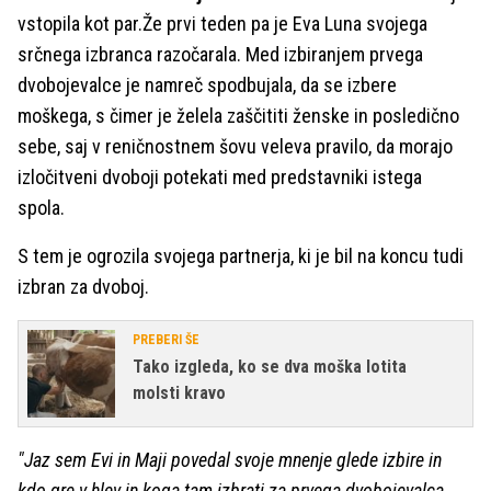
vstopila kot par.Že prvi teden pa je Eva Luna svojega
srčnega izbranca razočarala. Med izbiranjem prvega
dvobojevalce je namreč spodbujala, da se izbere
moškega, s čimer je želela zaščititi ženske in posledično
sebe, saj v reničnostnem šovu veleva pravilo, da morajo
izločitveni dvoboji potekati med predstavniki istega
spola.
S tem je ogrozila svojega partnerja, ki je bil na koncu tudi
izbran za dvoboj.
PREBERI ŠE
Tako izgleda, ko se dva moška lotita
molsti kravo
"Jaz sem Evi in Maji povedal svoje mnenje glede izbire in
kdo gre v hlev in koga tam izbrati za prvega dvobojevalca,