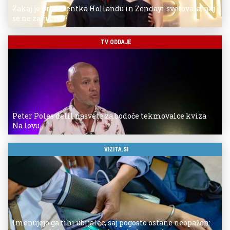
Zakaj je producentka Hollandu in Zendayi svetovala, naj
se ne zaljubita?
TV ODDAJE
Peter Poles delil nasvete za bodoče tekmovalce kviza
Na lovu
VIZITA.SI
Imenujejo ga tihi ubijalec, saj pogosto ostane neopažen: