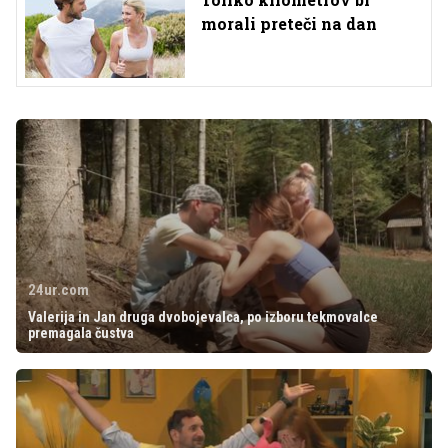
morali preteči na dan
24ur.com
Valerija in Jan druga dvobojevalca, po izboru tekmovalce
premagala čustva