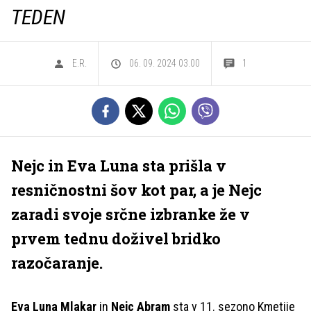
TEDEN
E.R.
06. 09. 2024 03.00
1
Nejc in Eva Luna sta prišla v
resničnostni šov kot par, a je Nejc
zaradi svoje srčne izbranke že v
prvem tednu doživel bridko
razočaranje.
Eva Luna Mlakar
in
Nejc Abram
sta v 11. sezono Kmetije