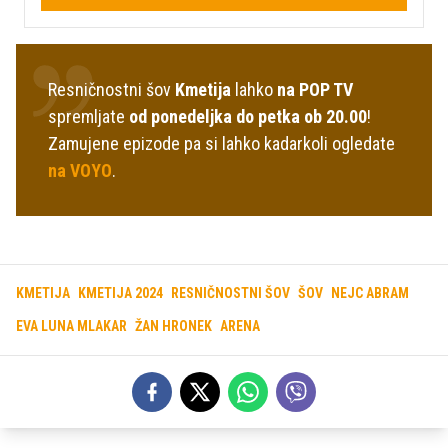
Resničnostni šov
Kmetija
lahko
na POP TV
spremljate
od ponedeljka do petka ob 20.00
!
Zamujene epizode pa si lahko kadarkoli ogledate
na VOYO
.
KMETIJA
KMETIJA 2024
RESNIČNOSTNI ŠOV
ŠOV
NEJC ABRAM
EVA LUNA MLAKAR
ŽAN HRONEK
ARENA