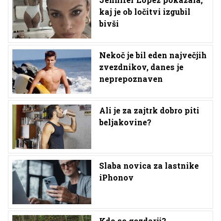
kaj je ob ločitvi izgubil
bivši
Nekoč je bil eden največjih
zvezdnikov, danes je
neprepoznaven
Ali je za zajtrk dobro piti
beljakovine?
Slaba novica za lastnike
iPhonov
Kdo so gozdarji?