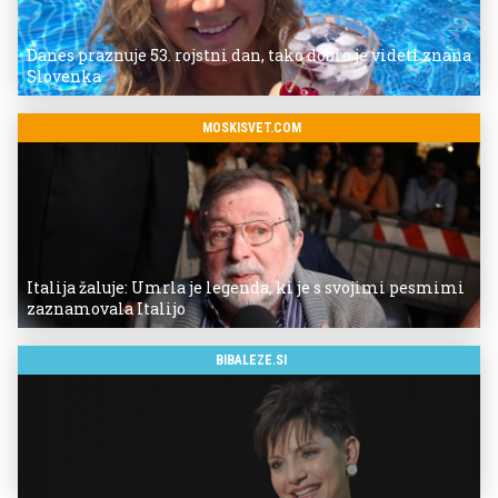
Danes praznuje 53. rojstni dan, tako dobro je videti znana
Slovenka
MOSKISVET.COM
Italija žaluje: Umrla je legenda, ki je s svojimi pesmimi
zaznamovala Italijo
BIBALEZE.SI