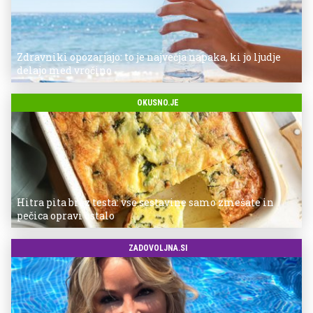
Zdravniki opozarjajo: to je največja napaka, ki jo ljudje
delajo med vročino
OKUSNO.JE
Hitra pita brez testa: vse sestavine samo zmešate in
pečica opravi ostalo
ZADOVOLJNA.SI