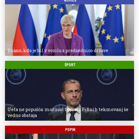
NOVICE
Znano, kdo je bil v vozilu s predsednico države
ŠPORT
Uefa ne popušča: možnost bojkota Fifinih tekmovanj še
vedno obstaja
POPIN