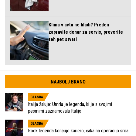
Klima v avtu ne hladi? Preden
zapravite denar za servis, preverite
teh pet stvari
NAJBOLJ BRANO
GLASBA
Italija žaluje: Umrla je legenda, ki je s svojimi
pesmimi zaznamovala Italijo
GLASBA
Rock legenda končuje kariero, čaka na operacijo srca