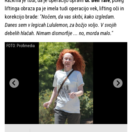
Razkrila je tudi, da je operacijo opravil
dr. Ben Tale
, poleg
liftinga obraza pa je imela tudi operacijo vek, lifting oči in
korekcijo brade:
"Nočem, da vas skrbi, kako izgledam.
Danes sem v legicah Lululemon, za božjo voljo. V svojih
debelih hlačah. Nimam dismorfije ... no, morda malo."
FOTO: Profimedia