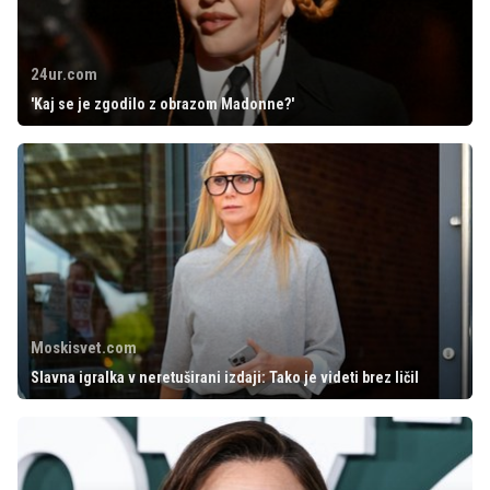
24ur.com
'Kaj se je zgodilo z obrazom Madonne?'
Moskisvet.com
Slavna igralka v neretuširani izdaji: Tako je videti brez ličil