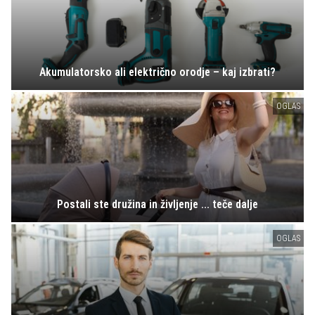
Akumulatorsko ali električno orodje – kaj izbrati?
OGLAS
Postali ste družina in življenje ... teče dalje
OGLAS