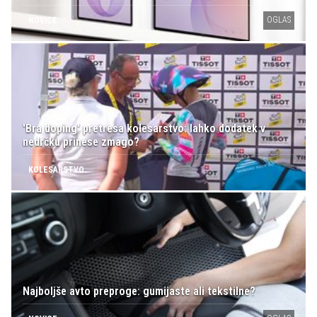
OGLAS
NOVICE
'Bra doping' pretresa kolesarstvo: lahko dodatek v
nedrčku prinese zmago?
KOLESARSTVO
Najboljše avto preproge: gumijaste ali tekstilne?