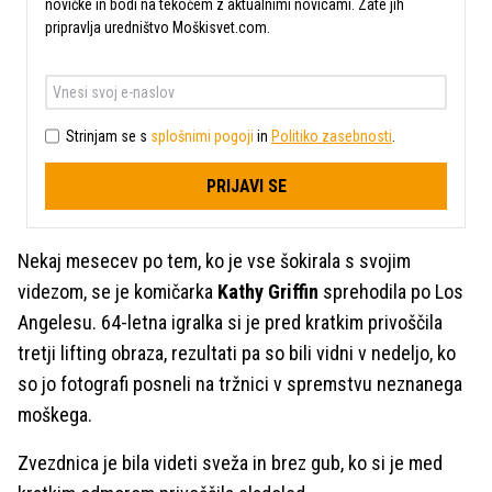
novičke in bodi na tekočem z aktualnimi novicami. Zate jih
pripravlja uredništvo Moškisvet.com.
Strinjam se s
splošnimi pogoji
in
Politiko zasebnosti
.
PRIJAVI SE
Nekaj mesecev po tem, ko je vse šokirala s svojim
videzom, se je komičarka
Kathy Griffin
sprehodila po Los
Angelesu. 64-letna igralka si je pred kratkim privoščila
tretji lifting obraza, rezultati pa so bili vidni v nedeljo, ko
so jo fotografi posneli na tržnici v spremstvu neznanega
moškega.
Zvezdnica je bila videti sveža in brez gub, ko si je med