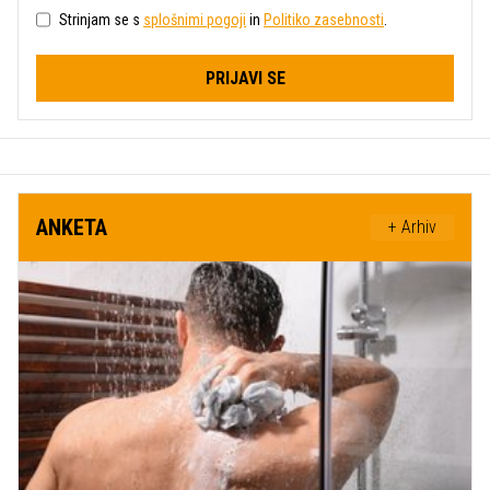
Strinjam se s
splošnimi pogoji
in
Politiko zasebnosti
.
PRIJAVI SE
ANKETA
+ Arhiv