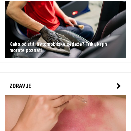
Kako očistiti avtomobilske sedeže? Triki, ki jih
morate poznati
ZDRAVJE