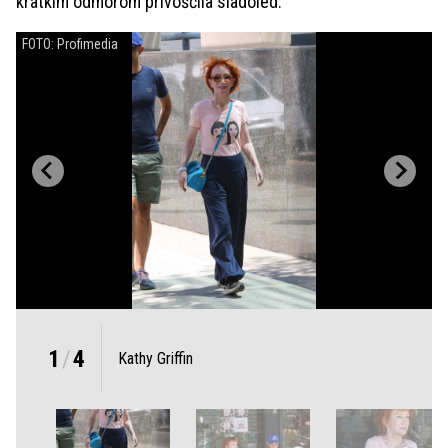
kratkim odmorom privoščila sladoled.
FOTO: Profimedia
1
/
4
Kathy Griffin