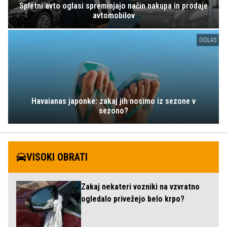
Spletni avto oglasi spreminjajo način nakupa in prodaje
avtomobilov
OGLAS
Havaianas japonke: zakaj jih nosimo iz sezone v
sezono?
VISOKI OBRATI
Zakaj nekateri vozniki na vzvratno
ogledalo privežejo belo krpo?