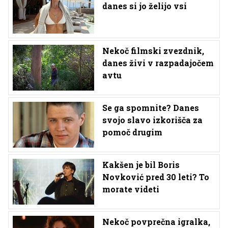
danes si jo želijo vsi
Nekoč filmski zvezdnik,
danes živi v razpadajočem
avtu
Se ga spomnite? Danes
svojo slavo izkorišča za
pomoč drugim
Kakšen je bil Boris
Novković pred 30 leti? To
morate videti
Nekoč povprečna igralka,