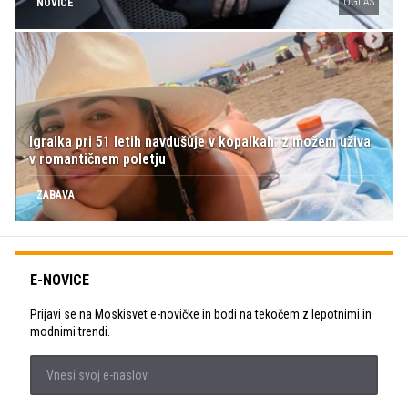
OGLAS
NOVICE
Igralka pri 51 letih navdušuje v kopalkah: z možem uživa
v romantičnem poletju
ZABAVA
E-NOVICE
Prijavi se na Moskisvet e-novičke in bodi na tekočem z lepotnimi in
modnimi trendi.