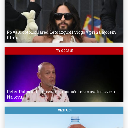
Po valu obtožb: Jared Leto izgubil vlogo v prihajajočem
filmu
TV ODDAJE
Peter Poles delil nasvete za bodoče tekmovalce kviza
Na lovu
VIZITA.SI