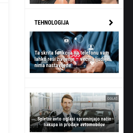
TEHNOLOGIJA
Ta skrita funkcija na telefonu vam
lahko reši življenje – večina ljudi je
nima nastavljene
OGLAS
Spletni avto oglasi spreminjajo način
nakupa in prodaje avtomobilov