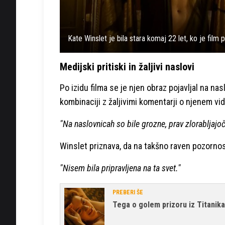
Kate Winslet je bila stara komaj 22 let, ko je film 
Medijski pritiski in žaljivi naslovi
Po izidu filma se je njen obraz pojavljal na n
kombinaciji z žaljivimi komentarji o njenem vi
"Na naslovnicah so bile grozne, prav zlorabljajo
Winslet priznava, da na takšno raven pozornosti
"Nisem bila pripravljena na ta svet."
PREBERI ŠE
Tega o golem prizoru iz Titanika