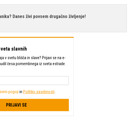
tanika? Danes živi povsem drugačno življenje!
sveta slavnih
a v svetu blišča in slave? Prijavi se na e-
mudil česa pomembnega iz sveta estrade.
nimi pogoji
in
Politiko zasebnosti
.
PRIJAVI SE