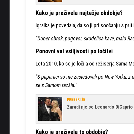
Kako je preživela najtežje obdobje?
Igralka je povedala, da so ji pri soočanju s p
"Dober obrok, pogovor, skodelica kave, malo Radio
Ponovni val vsiljivosti po ločitvi
Leta 2010, ko se je ločila od režiserja Sama M
"S paparaci so me zasledovali po New Yorku, z d
se s Samom razšla."
PREBERI ŠE
Zaradi nje se Leonardo DiCaprio 
Kako je preživela to obdobje?