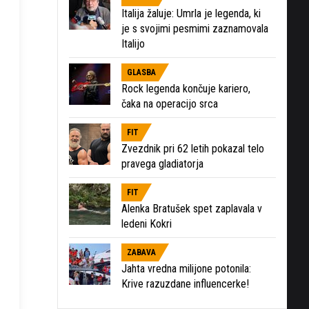
Italija žaluje: Umrla je legenda, ki
je s svojimi pesmimi zaznamovala
Italijo
GLASBA
Rock legenda končuje kariero,
čaka na operacijo srca
FIT
Zvezdnik pri 62 letih pokazal telo
pravega gladiatorja
FIT
Alenka Bratušek spet zaplavala v
ledeni Kokri
ZABAVA
Jahta vredna milijone potonila:
Krive razuzdane influencerke!