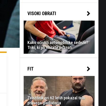
VISOKI OBRATI
Kako očistiti avtomobilske sedeže?
Triki, ki jih morate poznati
FIT
Zvezdnik pri 62 letih pokazal telo
pravega gladiatorja