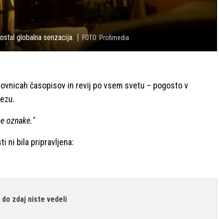
postal globalna senzacija.
FOTO: Profimedia
aslovnicah časopisov in revij po vsem svetu – pogosto v
dezu.
če oznake."
 ni bila pripravljena:
 do zdaj niste vedeli