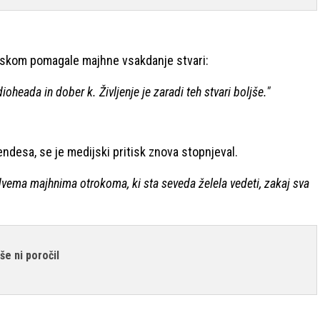
ritiskom pomagale majhne vsakdanje stvari:
heada in dober k. Življenje je zaradi teh stvari boljše."
endesa, se je medijski pritisk znova stopnjeval.
vema majhnima otrokoma, ki sta seveda želela vedeti, zakaj sva
še ni poročil