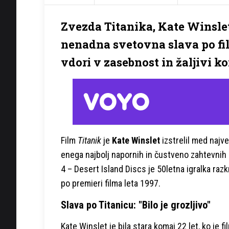
Zvezda Titanika, Kate Winslet, 
nenadna svetovna slava po fil
vdori v zasebnost in žaljivi ko
Film
Titanik
je
Kate Winslet
izstrelil med najv
enega najbolj napornih in čustveno zahtevnih o
4 – Desert Island Discs je 50letna igralka raz
po premieri filma leta 1997.
Slava po Titanicu: "Bilo je grozljivo"
Kate Winslet je bila stara komaj 22 let, ko je f