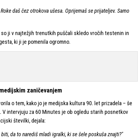
j. Roke daš čez otrokova ušesa. Oprijemaš se prijateljev. Samo
so ji v najtežjih trenutkih puščali skledo vročih testenin in
gesta, ki ji je pomenila ogromno.
 medijskim zaničevanjem
orila o tem, kako jo je medijska kultura 90. let prizadela – še
V intervjuju za 60 Minutes je ob ogledu starih posnetkov
ijski številki, dejala:
ti, da to narediš mladi igralki, ki se šele poskuša znajti?"