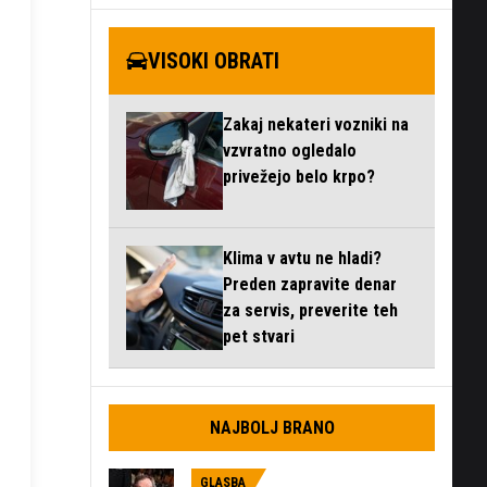
VISOKI OBRATI
Zakaj nekateri vozniki na
vzvratno ogledalo
privežejo belo krpo?
Klima v avtu ne hladi?
Preden zapravite denar
za servis, preverite teh
pet stvari
NAJBOLJ BRANO
GLASBA