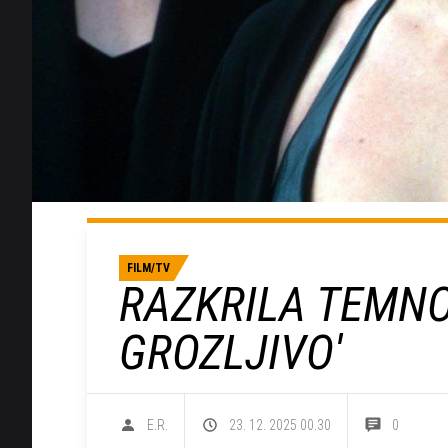
FILM/TV
RAZKRILA TEMNO 
GROZLJIVO'
E.R.
23. 12. 2025 00.30
0