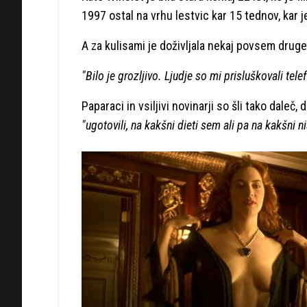
1997 ostal na vrhu lestvic kar 15 tednov, kar 
A za kulisami je doživljala nekaj povsem druge
"Bilo je grozljivo. Ljudje so mi prisluškovali tel
Paparaci in vsiljivi novinarji so šli tako daleč
"ugotovili, na kakšni dieti sem ali pa na kakšni n