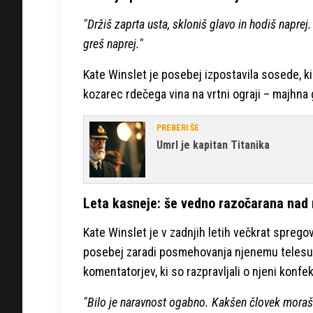
"Držiš zaprta usta, skloniš glavo in hodiš napre
greš naprej."
Kate Winslet je posebej izpostavila sosede, ki 
kozarec rdečega vina na vrtni ograji – majhna 
PREBERI ŠE
Umrl je kapitan Titanika
Leta kasneje: še vedno razočarana nad
Kate Winslet je v zadnjih letih večkrat spregov
posebej zaradi posmehovanja njenemu telesu. 
komentatorjev, ki so razpravljali o njeni konfekc
"Bilo je naravnost ogabno. Kakšen človek moraš bi