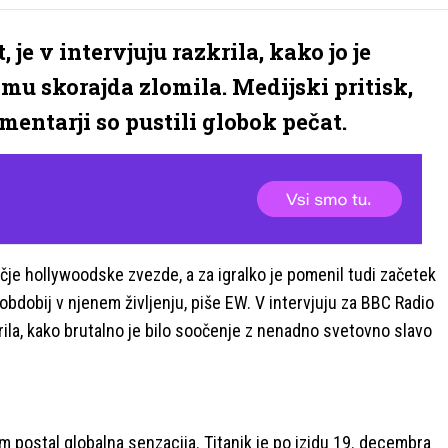
je v intervjuju razkrila, kako jo je
mu skorajda zlomila. Medijski pritisk,
mentarji so pustili globok pečat.
ečje hollywoodske zvezde, a za igralko je pomenil tudi začetek
bdobij v njenem življenju, piše EW. V intervjuju za BBC Radio
krila, kako brutalno je bilo soočenje z nenadno svetovno slavo
ilm postal globalna senzacija. Titanik je po izidu 19. decembra