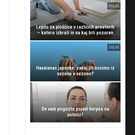
OGLAS
Lepilo za ploščice v različnih prostorih
– katero izbrati in na kaj biti pozoren
OGLAS
Havaianas japonke: zakaj jih nosimo iz
sezone v sezono?
Se vam pogosto pojavi herpes na
ustnici?