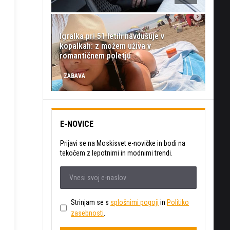
Igralka pri 51 letih navdušuje v
kopalkah: z možem uživa v
romantičnem poletju
ZABAVA
E-NOVICE
Prijavi se na Moskisvet e-novičke in bodi na
tekočem z lepotnimi in modnimi trendi.
Strinjam se s
splošnimi pogoji
in
Politiko
zasebnosti
.