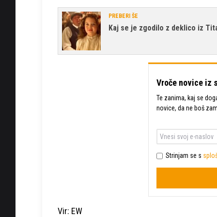
PREBERI ŠE
Kaj se je zgodilo z deklico iz Ti
Vroče novice iz 
Te zanima, kaj se dogaj
novice, da ne boš za
Strinjam se s
sploš
Vir: EW