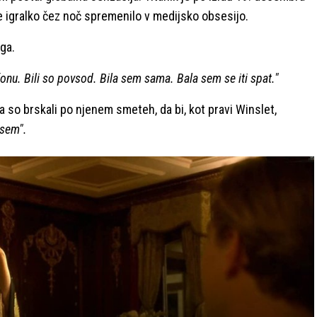
je igralko čez noč spremenilo v medijsko obsesijo.
ga.
efonu. Bili so povsod. Bila sem sama. Bala sem se iti spat."
, da so brskali po njenem smeteh, da bi, kot pravi Winslet,
isem".