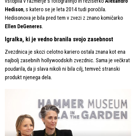
vstopila v razmerje s fotografinjo in režiserko
Alexandro
Hedison
, s katero se je leta 2014 tudi poročila.
Hedisonova je bila pred tem v zvezi z znano komičarko
Ellen DeGeneres
.
Igralka, ki je vedno branila svojo zasebnost
Zvezdnica je skozi celotno kariero ostala znana kot ena
najbolj zasebnih hollywoodskih zvezdnic. Sama je večkrat
poudarila, da ji slava nikoli ni bila cilj, temveč stranski
produkt njenega dela.