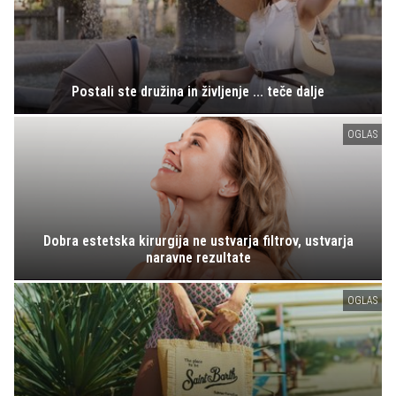
Postali ste družina in življenje ... teče dalje
OGLAS
Dobra estetska kirurgija ne ustvarja filtrov, ustvarja
naravne rezultate
OGLAS