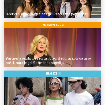
Hčerki slavnega igralca sta ukradli vso pozornost
MOSKISVET.COM
Partner zvezdnice izginil brez sledu: nikoli ga niso
našli, nato je prišla še ena tragedija
BIBALEZE.SI