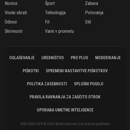
Novice
Šport
Zabava
Visoki obrati
Tehnologija
Potovanja
Odnosi
Fit
Stil
Skrivnosti
Varni v prometu
OGLAŠEVANJE
UREDNIŠTVO
PRO PLUS
MODERIRANJE
PIŠKOTKI
SPREMENI NASTAVITVE PIŠKOTKOV
POLITIKA ZASEBNOSTI
SPLOŠNI POGOJI
PRAVILA RAVNANJA ZA ZAŠČITO OTROK
UPORABA UMETNE INTELIGENCE
ISSN 2630-1679 © 2024, Moskisvet.com, Vse pravice pridržane