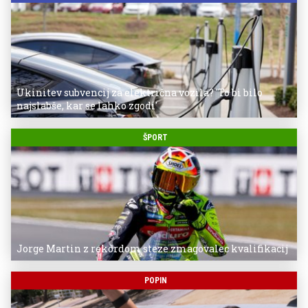
Ukinitev subvencij za električna vozila? 'To bi bilo
najslabše, kar se lahko zgodi'
ŠPORT
Jorge Martin z rekordom steze zmagovalec kvalifikacij
POPIN