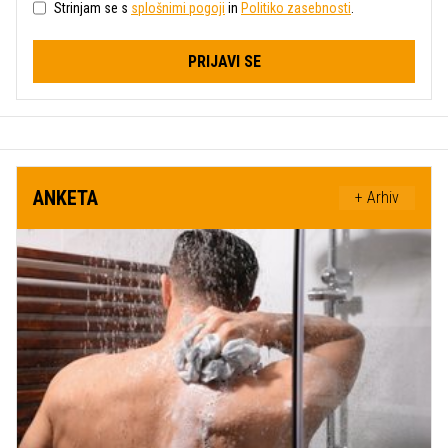
Strinjam se s
splošnimi pogoji
in
Politiko zasebnosti
.
PRIJAVI SE
ANKETA
+ Arhiv