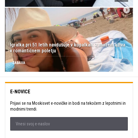
Igralka pri 51 letih navdušuje v kopalkah: z možem uživa
v romantičnem poletju
ZABAVA
E-NOVICE
Prijavi se na Moskisvet e-novičke in bodi na tekočem z lepotnimi in
modnimi trendi.