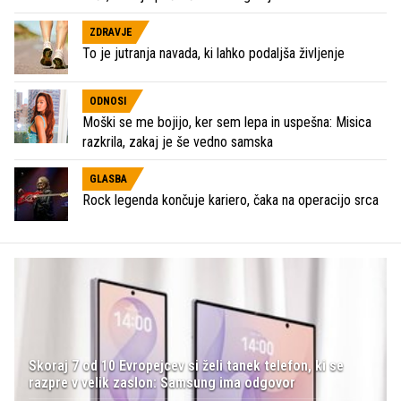
ZDRAVJE
To je jutranja navada, ki lahko podaljša življenje
ODNOSI
Moški se me bojijo, ker sem lepa in uspešna: Misica
razkrila, zakaj je še vedno samska
GLASBA
Rock legenda končuje kariero, čaka na operacijo srca
Skoraj 7 od 10 Evropejcev si želi tanek telefon, ki se
razpre v velik zaslon: Samsung ima odgovor