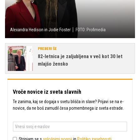
Alexandra Hedison in Jodie Foster
FOTO: Profimedia
PREBERI ŠE
82-letnica je zaljubljena v več kot 30 let
mlajšo žensko
Vroče novice iz sveta slavnih
Te zanima, kaj se dogaja v svetu blišča in slave? Prijavi se na e-
novice, da ne boš zamudil česa pomembnega iz sveta estrade.
Strinjam se s
splošnimi pogoji
in
Politiko zasebnosti
.