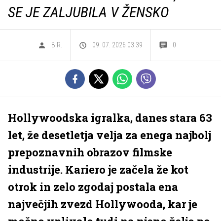
SE JE ZALJUBILA V ŽENSKO
B.R.
09. 07. 2026 03.39
0
Hollywoodska igralka, danes stara 63
let, že desetletja velja za enega najbolj
prepoznavnih obrazov filmske
industrije. Kariero je začela že kot
otrok in zelo zgodaj postala ena
največjih zvezd Hollywooda, kar je