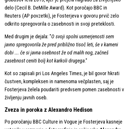
delo (Cecil B. DeMille Award). Kot poročajo BBC in
Reuters (AP povzetki), je Fosterjeva v govoru prvič zelo
odkrito spregovorila o zasebnosti in svoji preteklosti.
Med drugim je dejala: "
O svoji spolni usmerjenosti sem
javno spregovorila že pred približno tisoč leti, še v kameni
dobi ... če si javna osebnost že od malih nog, začneš
zasebnost ceniti bolj kot karkoli drugega
."
Kot so zapisali pri Los Angeles Times, je bil govor hkrati
čustven, kompleksen in namenoma večplasten, saj je
Fosterjeva želela poudariti predvsem pomen zasebnosti v
življenju javnih oseb.
Zveza in poroka z Alexandro Hedison
Po poročanju BBC Culture in Vogue je Fosterjeva kasneje