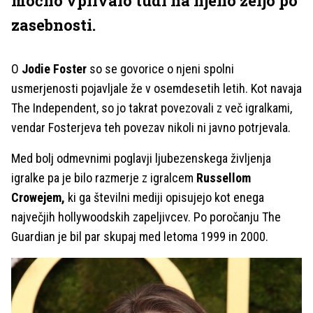
močno vplivalo tudi na njeno željo po
zasebnosti.
O
Jodie Foster
so se govorice o njeni spolni
usmerjenosti pojavljale že v osemdesetih letih. Kot navaja
The Independent, so jo takrat povezovali z več igralkami,
vendar Fosterjeva teh povezav nikoli ni javno potrjevala.
Med bolj odmevnimi poglavji ljubezenskega življenja
igralke pa je bilo razmerje z igralcem
Russellom
Crowejem,
ki ga številni mediji opisujejo kot enega
največjih hollywoodskih zapeljivcev. Po poročanju The
Guardian je bil par skupaj med letoma 1999 in 2000.