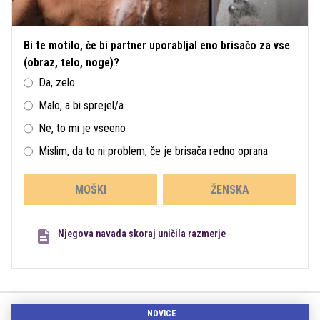
Bi te motilo, če bi partner uporabljal eno brisačo za vse
(obraz, telo, noge)?
Da, zelo
Malo, a bi sprejel/a
Ne, to mi je vseeno
Mislim, da to ni problem, če je brisača redno oprana
MOŠKI
ŽENSKA
Njegova navada skoraj uničila razmerje
NOVICE