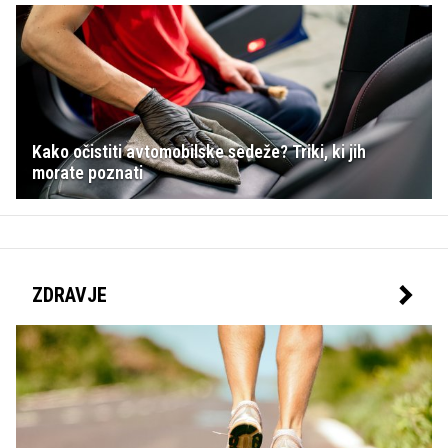
Kako očistiti avtomobilske sedeže? Triki, ki jih
morate poznati
ZDRAVJE