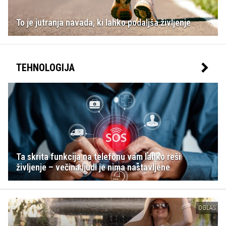
To je jutranja navada, ki lahko podaljša življenje
TEHNOLOGIJA
Ta skrita funkcija na telefonu vam lahko reši
življenje – večina ljudi je nima nastavljene
OGLAS