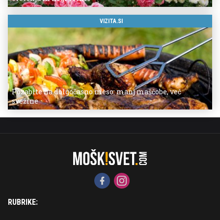
VIZITA.SI
Pozabite na dolgočasno meso: manj maščobe, več
svežine
RUBRIKE: