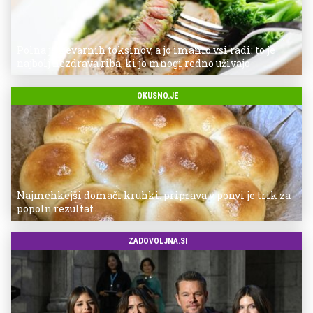
Polna je nevarnih toksinov, a jo imamo vsi radi: to je
najbolj nezdrava riba, ki jo mnogi redno uživajo
OKUSNO.JE
Najmehkejši domači kruhki: priprava v ponvi je trik za
popoln rezultat
ZADOVOLJNA.SI