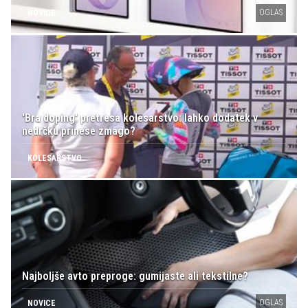
OGLAS
NOVICE
'Bra doping' pretresa kolesarstvo: lahko dodatek v
nedrčku prinese zmago?
KOLESARSTVO
Najboljše avto preproge: gumijaste ali tekstilne?
OGLAS
NOVICE