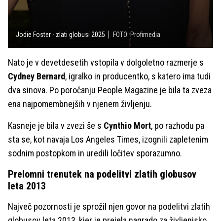
Jodie Foster - zlati globusi 2025
FOTO: Profimedia
Nato je v devetdesetih vstopila v dolgoletno razmerje s
Cydney Bernard
, igralko in producentko, s katero ima tudi
dva sinova. Po poročanju People Magazine je bila ta zveza
ena najpomembnejših v njenem življenju.
Kasneje je bila v zvezi še s
Cynthio Mort
, po razhodu pa
sta se, kot navaja Los Angeles Times, izognili zapletenim
sodnim postopkom in uredili ločitev sporazumno.
Prelomni trenutek na podelitvi zlatih globusov
leta 2013
Največ pozornosti je sprožil njen govor na podelitvi zlatih
globusov leta 2013, kjer je prejela nagrado za življenjsko