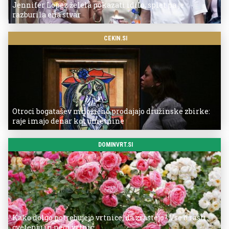
Jennifer Lopez želela pokazati idilo, splet pa je
razburila ena stvar
CEKIN.SI
Otroci bogatašev množično prodajajo družinske zbirke:
raje imajo denar kot umetnine
DOMINVRT.SI
Kako dolgo potrebujejo vrtnice, da zrastejo? Vse o rasti,
cvetenju in negi vrtnic