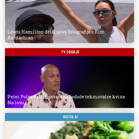
Lewis Hamilton delil nove fotografije s Kim
Kardashian
TV ODDAJE
Peter Poles delil nasvete za bodoče tekmovalce kviza
Na lovu
VIZITA.SI