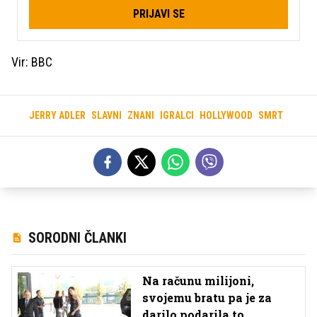
PRIJAVI SE
Vir: BBC
JERRY ADLER
SLAVNI
ZNANI
IGRALCI
HOLLYWOOD
SMRT
SORODNI ČLANKI
Na računu milijoni,
svojemu bratu pa je za
darilo podarila to