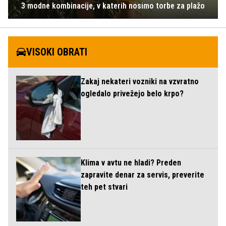
3 modne kombinacije, v katerih nosimo torbe za plažo
VISOKI OBRATI
Zakaj nekateri vozniki na vzvratno
ogledalo privežejo belo krpo?
Klima v avtu ne hladi? Preden
zapravite denar za servis, preverite
teh pet stvari