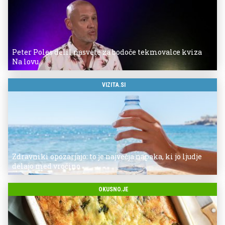
Peter Poles delil nasvete za bodoče tekmovalce kviza
Na lovu
VIZITA.SI
Zdravniki opozarjajo: to je največja napaka, ki jo ljudje
delajo med vročino
OKUSNO.JE