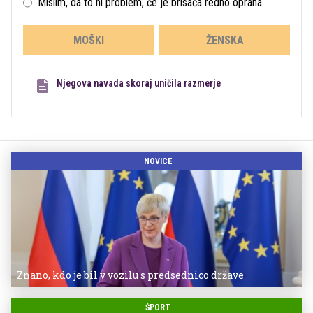
Mislim, da to ni problem, če je brisača redno oprana
MOŠKI
ŽENSKA
Njegova navada skoraj uničila razmerje
NOVICE
Znano, kdo je bil v vozilu s predsednico države
ŠPORT