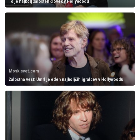
To je najbolj žalosten človek v Hollywoodu
Moskisvet.com
Žalostna vest: Umrl je eden najboljših igralcev v Hollywoodu