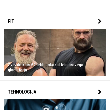
FIT
Zvezdnik pri 62 letih pokazal telo pravega
gladiatorja
TEHNOLOGIJA