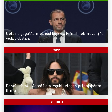
Uefa ne popušča: možnost bojkota Fifinih tekmovanj še
vedno obstaja
POPIN
Po valu obtožb: Jared Leto izgubil vlogo v prihajajočem
filmu
TV ODDAJE