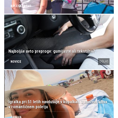
KOLESARSTVO
Najboljše avto preproge: gumijaste ali tekstilne?
OGLAS
NOVICE
Igralka pri 51 letih navdušuje v kopalkah: z možem uživa
v romantičnem poletju
ZABAVA