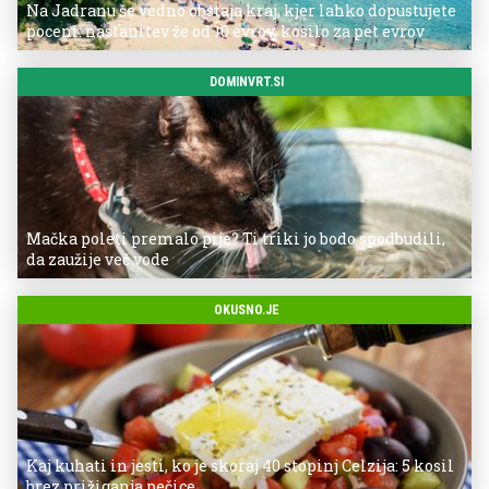
Na Jadranu še vedno obstaja kraj, kjer lahko dopustujete
poceni: nastanitev že od 10 evrov, kosilo za pet evrov
DOMINVRT.SI
Mačka poleti premalo pije? Ti triki jo bodo spodbudili,
da zaužije več vode
OKUSNO.JE
Kaj kuhati in jesti, ko je skoraj 40 stopinj Celzija: 5 kosil
brez prižiganja pečice