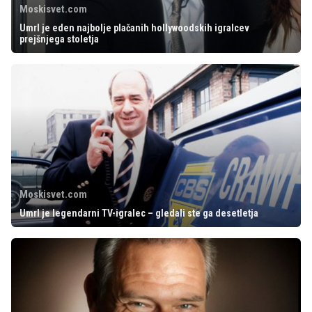
Moskisvet.com
Umrl je eden najbolje plačanih hollywoodskih igralcev
prejšnjega stoletja
Moskisvet.com
Umrl je legendarni TV-igralec – gledali ste ga desetletja