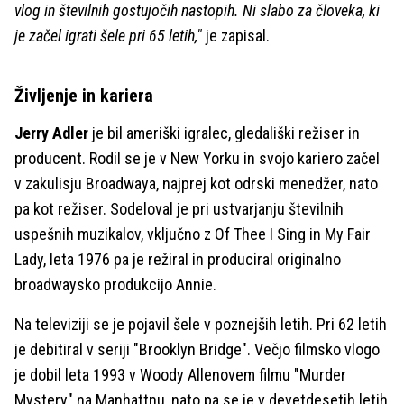
vlog in številnih gostujočih nastopih. Ni slabo za človeka, ki
je začel igrati šele pri 65 letih,"
je zapisal.
Življenje in kariera
Jerry Adler
je bil ameriški igralec, gledališki režiser in
producent. Rodil se je v New Yorku in svojo kariero začel
v zakulisju Broadwaya, najprej kot odrski menedžer, nato
pa kot režiser. Sodeloval je pri ustvarjanju številnih
uspešnih muzikalov, vključno z Of Thee I Sing in My Fair
Lady, leta 1976 pa je režiral in produciral originalno
broadwaysko produkcijo Annie.
Na televiziji se je pojavil šele v poznejših letih. Pri 62 letih
je debitiral v seriji "Brooklyn Bridge". Večjo filmsko vlogo
je dobil leta 1993 v Woody Allenovem filmu "Murder
Mystery" na Manhattnu, nato pa se je v devetdesetih letih