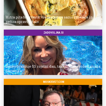
Hitra pita brez testa: vse sestavine samo zmešate in
pečica opravi ostalo
ZADOVOLJNA.SI
Danes praznuje 53. rojstni dan, tako dobro je videti znana
Slovenka
MOSKISVET.COM