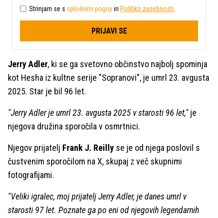
Strinjam se s
splošnimi pogoji
in
Politiko zasebnosti
.
PRIJAVI SE
Jerry Adler
, ki se ga svetovno občinstvo najbolj spominja
kot Hesha iz kultne serije "Sopranovi", je umrl 23. avgusta
2025. Star je bil 96 let.
"Jerry Adler je umrl 23. avgusta 2025 v starosti 96 let,"
je
njegova družina sporočila v osmrtnici.
Njegov prijatelj
Frank J. Reilly
se je od njega poslovil s
čustvenim sporočilom na X, skupaj z več skupnimi
fotografijami.
"Veliki igralec, moj prijatelj Jerry Adler, je danes umrl v
starosti 97 let. Poznate ga po eni od njegovih legendarnih