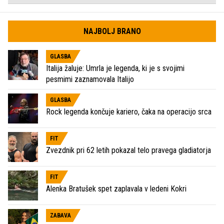
NAJBOLJ BRANO
GLASBA
Italija žaluje: Umrla je legenda, ki je s svojimi
pesmimi zaznamovala Italijo
GLASBA
Rock legenda končuje kariero, čaka na operacijo srca
FIT
Zvezdnik pri 62 letih pokazal telo pravega gladiatorja
FIT
Alenka Bratušek spet zaplavala v ledeni Kokri
ZABAVA