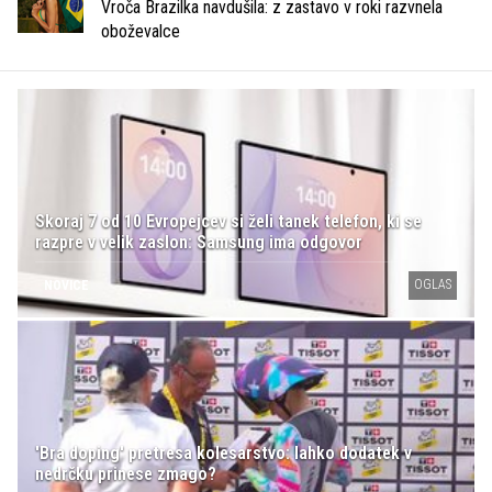
Vroča Brazilka navdušila: z zastavo v roki razvnela
oboževalce
Skoraj 7 od 10 Evropejcev si želi tanek telefon, ki se
razpre v velik zaslon: Samsung ima odgovor
OGLAS
NOVICE
'Bra doping' pretresa kolesarstvo: lahko dodatek v
nedrčku prinese zmago?