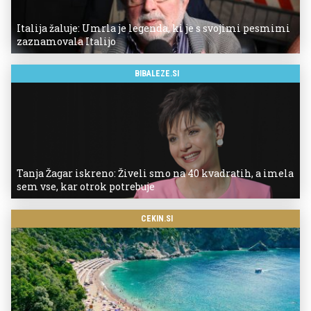
Italija žaluje: Umrla je legenda, ki je s svojimi pesmimi
zaznamovala Italijo
BIBALEZE.SI
Tanja Žagar iskreno: Živeli smo na 40 kvadratih, a imela
sem vse, kar otrok potrebuje
CEKIN.SI