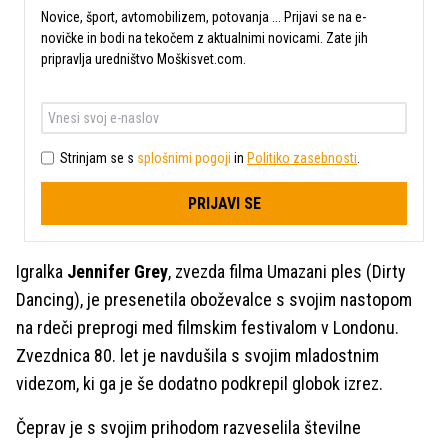
Novice, šport, avtomobilizem, potovanja ... Prijavi se na e-
novičke in bodi na tekočem z aktualnimi novicami. Zate jih
pripravlja uredništvo Moškisvet.com.
Strinjam se s
splošnimi pogoji
in
Politiko zasebnosti
.
PRIJAVI SE
Igralka
Jennifer Grey
, zvezda filma Umazani ples (Dirty
Dancing), je presenetila oboževalce s svojim nastopom
na rdeči preprogi med filmskim festivalom v Londonu.
Zvezdnica 80. let je navdušila s svojim mladostnim
videzom, ki ga je še dodatno podkrepil globok izrez.
Čeprav je s svojim prihodom razveselila številne