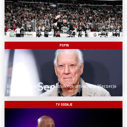
Velika čast: Kingsi bodo upokojili Kopitarjevo številko 11
POPIN
Donostia za nemškega filmskega ustvarjalca Wernerja
Herzoga
TV ODDAJE