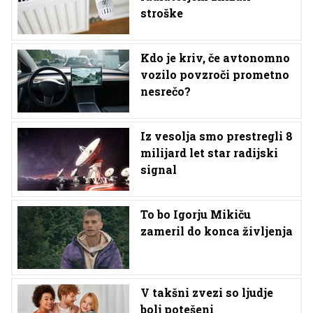
stroške
Kdo je kriv, če avtonomno
vozilo povzroči prometno
nesrečo?
Iz vesolja smo prestregli 8
milijard let star radijski
signal
To bo Igorju Mikiču
zameril do konca življenja
V takšni zvezi so ljudje
bolj potešeni