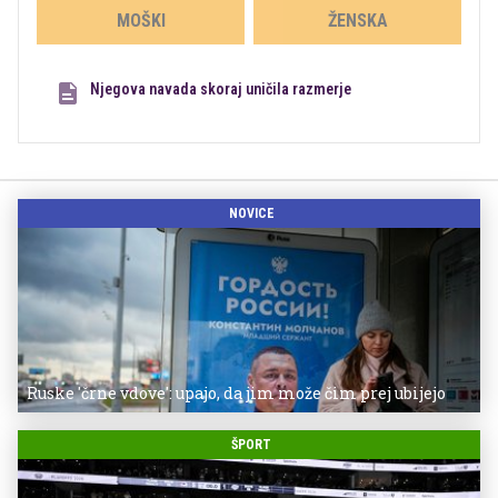
MOŠKI
ŽENSKA
Njegova navada skoraj uničila razmerje
NOVICE
Ruske 'črne vdove': upajo, da jim može čim prej ubijejo
ŠPORT