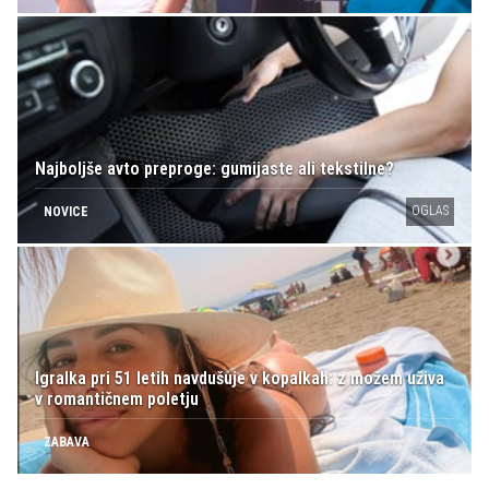
Najboljše avto preproge: gumijaste ali tekstilne?
OGLAS
NOVICE
Igralka pri 51 letih navdušuje v kopalkah: z možem uživa
v romantičnem poletju
ZABAVA