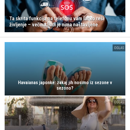
Ta skrita funkcija na telefonu vam lahko reši
življenje – večina ljudi je nima nastavljene
OGLAS
Havaianas japonke: zakaj jih nosimo iz sezone v
sezono?
OGLAS