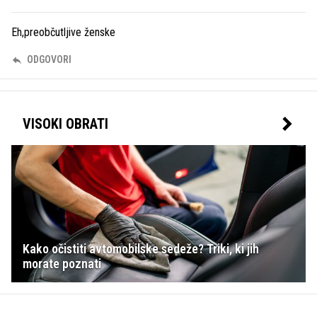
Eh,preobčutljive ženske
ODGOVORI
VISOKI OBRATI
Kako očistiti avtomobilske sedeže? Triki, ki jih
morate poznati