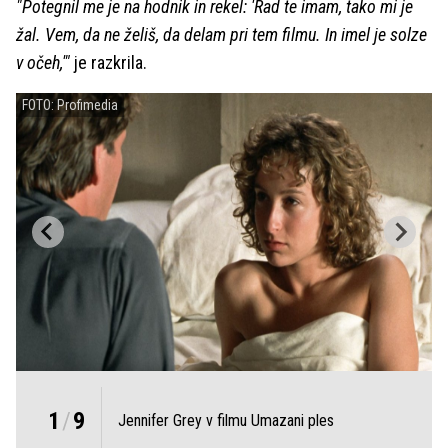
"Potegnil me je na hodnik in rekel: 'Rad te imam, tako mi je
žal. Vem, da ne želiš, da delam pri tem filmu. In imel je solze
v očeh,'"
je razkrila.
FOTO: Profimedia
1
/
9
Jennifer Grey v filmu Umazani ples