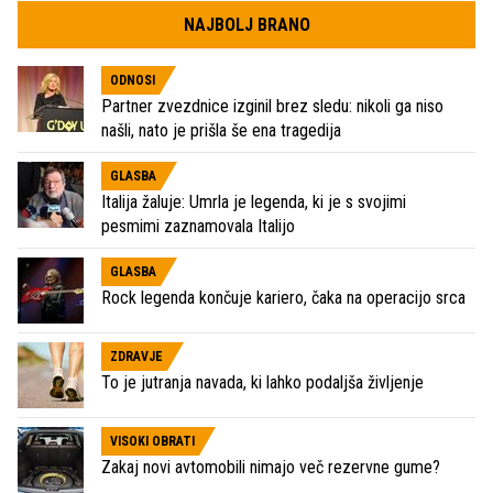
NAJBOLJ BRANO
ODNOSI
Partner zvezdnice izginil brez sledu: nikoli ga niso
našli, nato je prišla še ena tragedija
GLASBA
Italija žaluje: Umrla je legenda, ki je s svojimi
pesmimi zaznamovala Italijo
GLASBA
Rock legenda končuje kariero, čaka na operacijo srca
ZDRAVJE
To je jutranja navada, ki lahko podaljša življenje
VISOKI OBRATI
Zakaj novi avtomobili nimajo več rezervne gume?