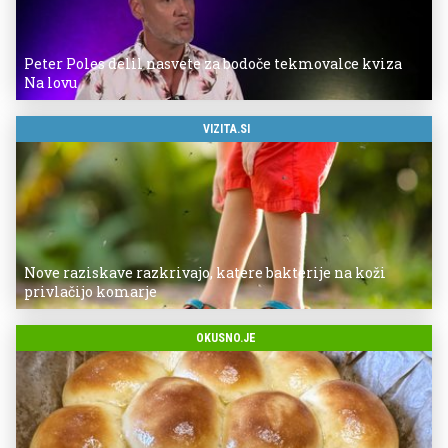
Peter Poles delil nasvete za bodoče tekmovalce kviza
Na lovu
VIZITA.SI
Nove raziskave razkrivajo, katere bakterije na koži
privlačijo komarje
OKUSNO.JE