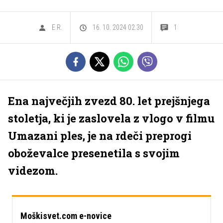
E.R.
16. 10. 2024 02.30
1
Ena največjih zvezd 80. let prejšnjega
stoletja, ki je zaslovela z vlogo v filmu
Umazani ples, je na rdeči preprogi
oboževalce presenetila s svojim
videzom.
Moškisvet.com e-novice