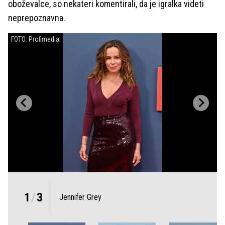
oboževalce, so nekateri komentirali, da je igralka videti
neprepoznavna.
FOTO: Profimedia
1
/
3
Jennifer Grey