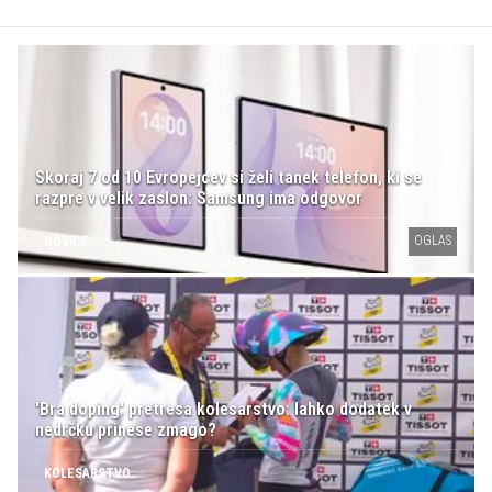
Skoraj 7 od 10 Evropejcev si želi tanek telefon, ki se
razpre v velik zaslon: Samsung ima odgovor
OGLAS
NOVICE
'Bra doping' pretresa kolesarstvo: lahko dodatek v
nedrčku prinese zmago?
KOLESARSTVO