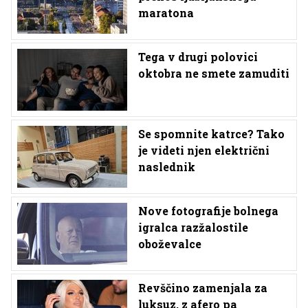
maratona
Tega v drugi polovici
oktobra ne smete zamuditi
Se spomnite katrce? Tako
je videti njen električni
naslednik
Nove fotografije bolnega
igralca razžalostile
oboževalce
Revščino zamenjala za
luksuz, z afero pa