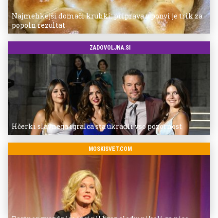
Najmehkejši domači kruhki: priprava v ponvi je trik za
popoln rezultat
ZADOVOLJNA.SI
Hčerki slavnega igralca sta ukradli vso pozornost
MOSKISVET.COM