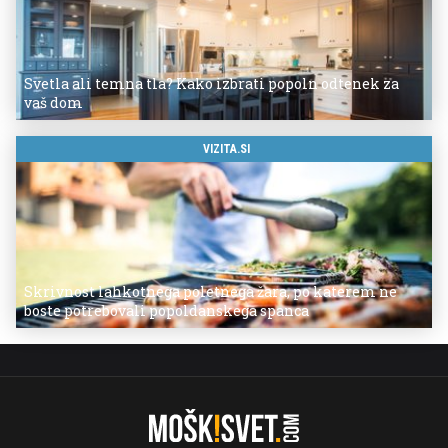
Svetla ali temna tla? Kako izbrati popoln odtenek za
vaš dom
VIZITA.SI
Skrivnost lahkotnega poletnega žara, po katerem ne
boste potrebovali popoldanskega spanca