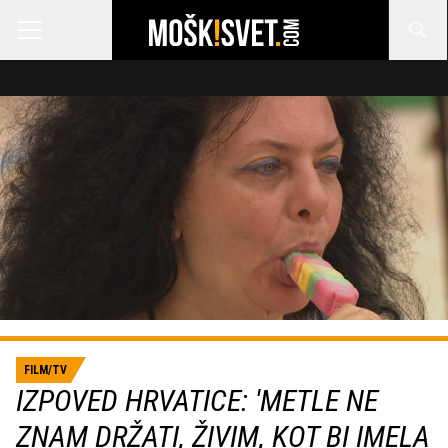
FILM/TV
IZPOVED HRVATICE: 'METLE NE
ZNAM DRŽATI, ŽIVIM, KOT BI IMELA