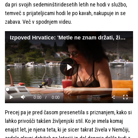
da pri svojih sedeminštiridesetih letih ne hodi v službo,
temveč s prijateljicami hodi le po kavah, nakupuje in se
zabava. Več v spodnjem videu.
Izpoved Hrvatice: 'Metle ne znam držati, živim, kot bi imela 20 let'
Predvajaj
Loaded
:
0%
Current
0:00
/
Duration
0:00
Predvajaj
Tiho
Celoza
način
Time
Precej pa je pred časom presenetila s priznanjem, kako si
lahko privošči takšen življenjski stil. Ko je imela komaj
enajst let, je njena teta, ki je sicer takrat živela v Nemčiji,