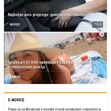
Najboljše avto preproge: gumijaste ali tekstilne?
OGLAS
NOVICE
Igralka pri 51 letih navdušuje v kopalkah: z možem uživa
v romantičnem poletju
ZABAVA
E-NOVICE
Prijavi se na Moskisvet e-novičke in bodi na tekočem z lepotnimi in