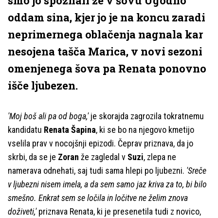
smo jo spoznali že v šovu Ugodno
oddam sina, kjer jo je na koncu zaradi
neprimernega oblačenja nagnala kar
nesojena tašča Marica, v novi sezoni
omenjenega šova pa Renata ponovno
išče ljubezen.
'Moj boš ali pa od boga,'
je skorajda zagrozila tokratnemu
kandidatu
Renata Šapina
, ki se bo na njegovo kmetijo
vselila prav v nocojšnji epizodi. Čeprav priznava, da jo
skrbi, da se je
Zoran
že zagledal v
Suzi
, zlepa ne
namerava odnehati, saj tudi sama hlepi po ljubezni.
'Sreče
v ljubezni nisem imela, a da sem samo jaz kriva za to, bi bilo
smešno. Enkrat sem se ločila in ločitve ne želim znova
doživeti,'
priznava Renata, ki je presenetila tudi z novico,