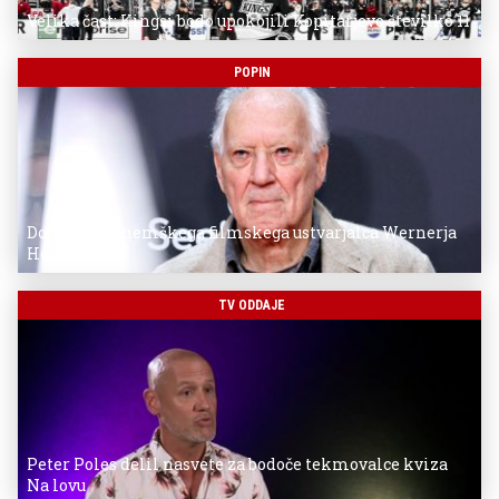
Velika čast: Kingsi bodo upokojili Kopitarjevo številko 11
POPIN
Donostia za nemškega filmskega ustvarjalca Wernerja
Herzoga
TV ODDAJE
Peter Poles delil nasvete za bodoče tekmovalce kviza
Na lovu