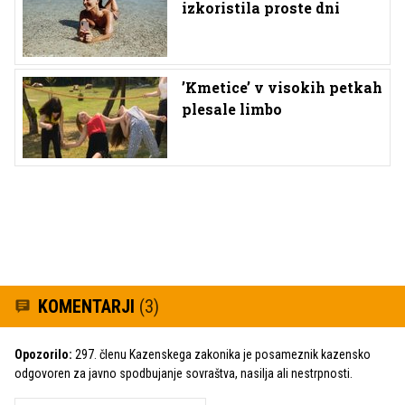
izkoristila proste dni
’Kmetice’ v visokih petkah
plesale limbo
KOMENTARJI
(3)
Opozorilo:
297. členu Kazenskega zakonika je posameznik kazensko
odgovoren za javno spodbujanje sovraštva, nasilja ali nestrpnosti.