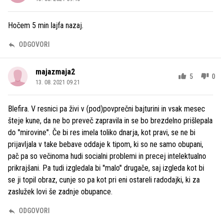
Hočem 5 min lajfa nazaj.
ODGOVORI
majazmaja2
5
0
13. 08. 2021 09.21
Blefira. V resnici pa živi v (pod)povprečni bajturini in vsak mesec
šteje kune, da ne bo preveč zapravila in se bo brezdelno prišlepala
do ''mirovine''. Če bi res imela toliko dnarja, kot pravi, se ne bi
prijavljala v take bebave oddaje k tipom, ki so ne samo obupani,
pač pa so večinoma hudi socialni problemi in precej intelektualno
prikrajšani. Pa tudi izgledala bi ''malo'' drugače, saj izgleda kot bi
se ji topil obraz, cunje so pa kot pri eni ostareli radodajki, ki za
zaslužek lovi še zadnje obupance.
ODGOVORI