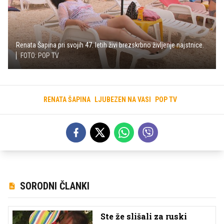
Renata Šapina pri svojih 47. letih živi brezskrbno življenje najstnice.
FOTO: POP TV
RENATA ŠAPINA
LJUBEZEN NA VASI
POP TV
SORODNI ČLANKI
Ste že slišali za ruski