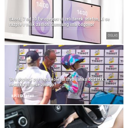
Skoraj 7 od 10 Evropejcev si želi tanek telefon, ki se
razpre v velik zaslon: Samsung ima odgovor
OGLAS
NOVICE
'Bra doping' pretresa kolesarstvo: lahko dodatek v
nedrčku prinese zmago?
KOLESARSTVO