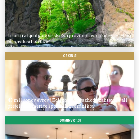
Le uro iz Ljubljane se skriva pravi naravni čudež: izlet, ki
bo navdušil otroke
CEKIN.SI
43 milijonov evrov? Koliko so po razhodu zahtevale ali
prejele partnerice športnih zvezdnikov
DOMINVRT.SI