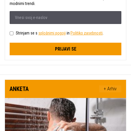
modnimi trendi.
Strinjam se s
splošnimi pogoji
in
Politiko zasebnosti
.
PRIJAVI SE
ANKETA
+ Arhiv