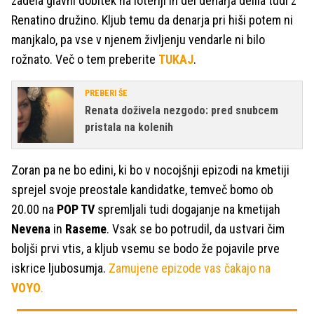
zadela glavni dobitek na loteriji in del denarja delila tudi z
Renatino družino. Kljub temu da denarja pri hiši potem ni
manjkalo, pa vse v njenem življenju vendarle ni bilo
rožnato. Več o tem preberite
TUKAJ
.
PREBERI ŠE
Renata doživela nezgodo: pred snubcem
pristala na kolenih
Zoran pa ne bo edini, ki bo v nocojšnji epizodi na kmetiji
sprejel svoje preostale kandidatke, temveč bomo ob
20.00 na
POP TV
spremljali tudi dogajanje na kmetijah
Nevena
in
Raseme
. Vsak se bo potrudil, da ustvari čim
boljši prvi vtis, a kljub vsemu se bodo že pojavile prve
iskrice ljubosumja.
Zamujene epizode vas čakajo na
VOYO
.