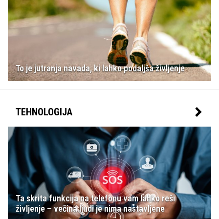
To je jutranja navada, ki lahko podaljša življenje
TEHNOLOGIJA
Ta skrita funkcija na telefonu vam lahko reši
življenje – večina ljudi je nima nastavljene