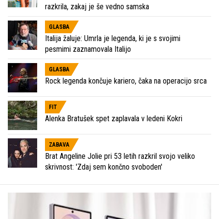
razkrila, zakaj je še vedno samska
GLASBA
Italija žaluje: Umrla je legenda, ki je s svojimi
pesmimi zaznamovala Italijo
GLASBA
Rock legenda končuje kariero, čaka na operacijo srca
FIT
Alenka Bratušek spet zaplavala v ledeni Kokri
ZABAVA
Brat Angeline Jolie pri 53 letih razkril svojo veliko
skrivnost: 'Zdaj sem končno svoboden'