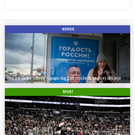
NOVICE
Ruske 'črne vdove': upajo, da jim može čim prej ubijejo
ŠPORT