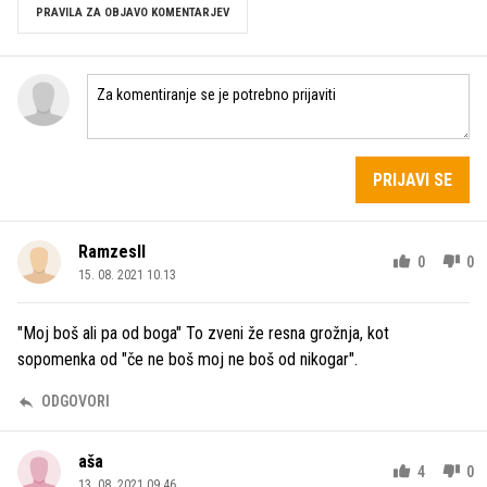
PRAVILA ZA OBJAVO KOMENTARJEV
PRIJAVI SE
RamzesII
0
0
15. 08. 2021 10.13
"Moj boš ali pa od boga" To zveni že resna grožnja, kot
sopomenka od "če ne boš moj ne boš od nikogar".
ODGOVORI
aša
4
0
13. 08. 2021 09.46