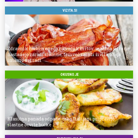
VIZITA.SI
Zdravnik razbija enega največjih mitov: mastna jetra ne
nastanejo zaradi slanine, temveč zaradi živila, ki ga
imamo vsi radi
OKUSNO.JE
Klasična panada odpade: tako Italijani pripravijo
slastne ocvrte bučke