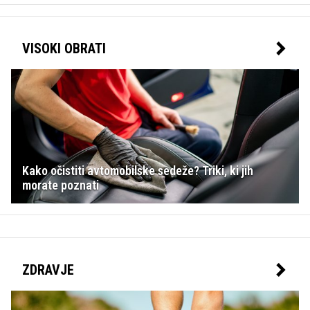
VISOKI OBRATI
Kako očistiti avtomobilske sedeže? Triki, ki jih
morate poznati
ZDRAVJE