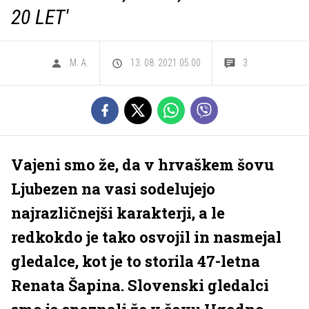
20 LET'
M. A.
13. 08. 2021 05.00
3
Vajeni smo že, da v hrvaškem šovu
Ljubezen na vasi sodelujejo
najrazličnejši karakterji, a le
redkokdo je tako osvojil in nasmejal
gledalce, kot je to storila 47-letna
Renata Šapina. Slovenski gledalci