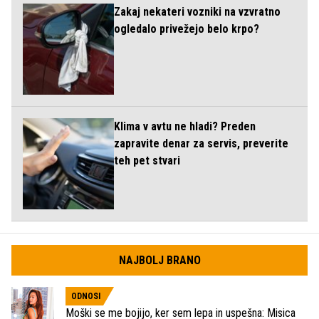
Zakaj nekateri vozniki na vzvratno
ogledalo privežejo belo krpo?
Klima v avtu ne hladi? Preden
zapravite denar za servis, preverite
teh pet stvari
NAJBOLJ BRANO
ODNOSI
Moški se me bojijo, ker sem lepa in uspešna: Misica