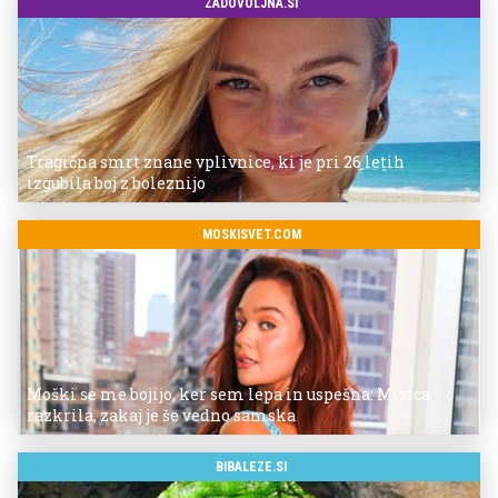
ZADOVOLJNA.SI
Tragična smrt znane vplivnice, ki je pri 26 letih
izgubila boj z boleznijo
MOSKISVET.COM
Moški se me bojijo, ker sem lepa in uspešna: Misica
razkrila, zakaj je še vedno samska
BIBALEZE.SI