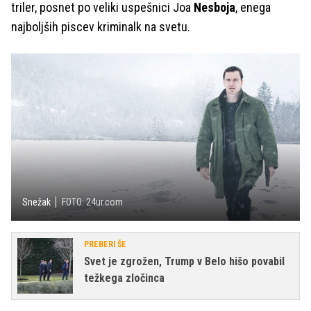
triler, posnet po veliki uspešnici Joa
Nesboja
, enega
najboljših piscev kriminalk na svetu.
Snežak
FOTO: 24ur.com
PREBERI ŠE
Svet je zgrožen, Trump v Belo hišo povabil
težkega zločinca