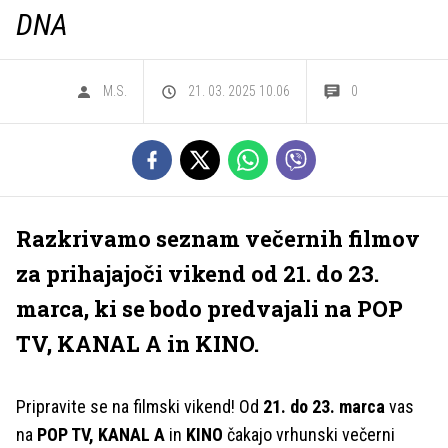
DNA
M.S.
21. 03. 2025 10.06
0
Razkrivamo seznam večernih filmov
za prihajajoči vikend od 21. do 23.
marca, ki se bodo predvajali na POP
TV, KANAL A in KINO.
Pripravite se na filmski vikend! Od
21. do 23. marca
vas
na
POP TV, KANAL A
in
KINO
čakajo vrhunski večerni