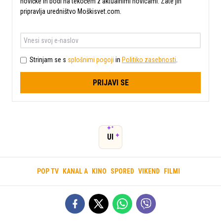
novičke in bodi na tekočem z aktualnimi novicami. Zate jih
pripravlja uredništvo Moškisvet.com.
Strinjam se s
splošnimi pogoji
in
Politiko zasebnosti
.
PRIJAVI SE
UI
POP TV
KANAL A
KINO
SPORED
VIKEND
FILMI