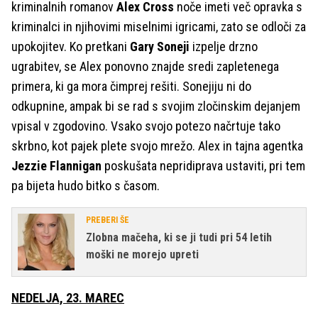
kriminalnih romanov
Alex Cross
noče imeti več opravka s
kriminalci in njihovimi miselnimi igricami, zato se odloči za
upokojitev. Ko pretkani
Gary Soneji
izpelje drzno
ugrabitev, se Alex ponovno znajde sredi zapletenega
primera, ki ga mora čimprej rešiti. Sonejiju ni do
odkupnine, ampak bi se rad s svojim zločinskim dejanjem
vpisal v zgodovino. Vsako svojo potezo načrtuje tako
skrbno, kot pajek plete svojo mrežo. Alex in tajna agentka
Jezzie Flannigan
poskušata nepridiprava ustaviti, pri tem
pa bijeta hudo bitko s časom.
PREBERI ŠE
Zlobna mačeha, ki se ji tudi pri 54 letih
moški ne morejo upreti
NEDELJA, 23. MAREC