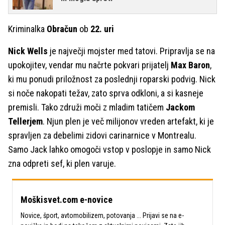
Kriminalka
Obračun
ob
22. uri
Nick Wells
je največji mojster med tatovi. Pripravlja se na
upokojitev, vendar mu načrte pokvari prijatelj
Max Baron
,
ki mu ponudi priložnost za poslednji roparski podvig. Nick
si noče nakopati težav, zato sprva odkloni, a si kasneje
premisli. Tako združi moči z mladim tatičem
Jackom
Tellerjem
. Njun plen je več milijonov vreden artefakt, ki je
spravljen za debelimi zidovi carinarnice v Montrealu.
Samo Jack lahko omogoči vstop v poslopje in samo Nick
zna odpreti sef, ki plen varuje.
Moškisvet.com e-novice
Novice, šport, avtomobilizem, potovanja ... Prijavi se na e-