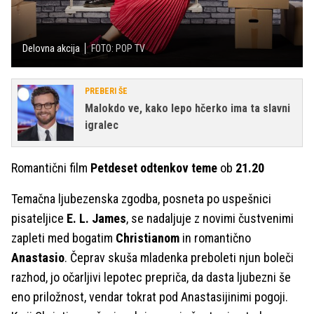
Delovna akcija
FOTO: POP TV
PREBERI ŠE
Malokdo ve, kako lepo hčerko ima ta slavni
igralec
Romantični film
Petdeset odtenkov teme
ob
21.20
Temačna ljubezenska zgodba, posneta po uspešnici
pisateljice
E. L. James
, se nadaljuje z novimi čustvenimi
zapleti med bogatim
Christianom
in romantično
Anastasio
. Čeprav skuša mladenka preboleti njun boleči
razhod, jo očarljivi lepotec prepriča, da dasta ljubezni še
eno priložnost, vendar tokrat pod Anastasijinimi pogoji.