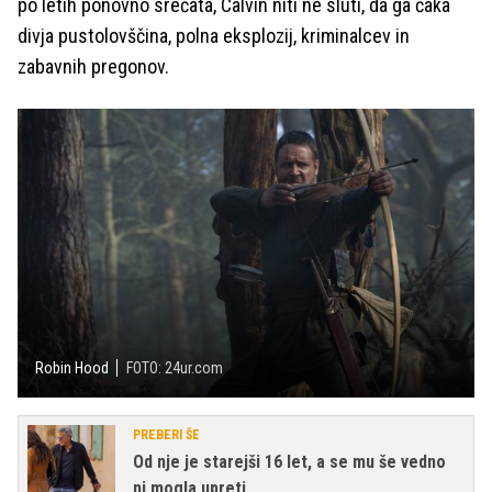
po letih ponovno srečata, Calvin niti ne sluti, da ga čaka
divja pustolovščina, polna eksplozij, kriminalcev in
zabavnih pregonov.
Robin Hood
FOTO: 24ur.com
PREBERI ŠE
Od nje je starejši 16 let, a se mu še vedno
ni mogla upreti