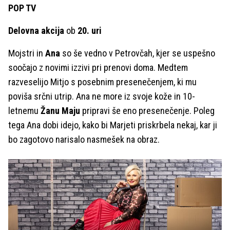
POP TV
Delovna akcija
ob
20. uri
Mojstri in
Ana
so še vedno v Petrovčah, kjer se uspešno
soočajo z novimi izzivi pri prenovi doma. Medtem
razveselijo Mitjo s posebnim presenečenjem, ki mu
poviša srčni utrip. Ana ne more iz svoje kože in 10-
letnemu
Žanu Maju
pripravi še eno presenečenje. Poleg
tega Ana dobi idejo, kako bi Marjeti priskrbela nekaj, kar ji
bo zagotovo narisalo nasmešek na obraz.