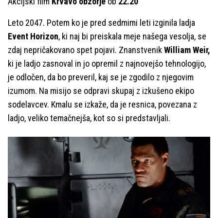
Akcijski film
Krvavo obzorje
ob
22.20
Leto 2047. Potem ko je pred sedmimi leti izginila ladja
Event Horizon
, ki naj bi preiskala meje našega vesolja, se
zdaj nepričakovano spet pojavi. Znanstvenik
William Weir,
ki je ladjo zasnoval in jo opremil z najnovejšo tehnologijo,
je odločen, da bo preveril, kaj se je zgodilo z njegovim
izumom. Na misijo se odpravi skupaj z izkušeno ekipo
sodelavcev. Kmalu se izkaže, da je resnica, povezana z
ladjo, veliko temačnejša, kot so si predstavljali.