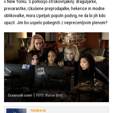
v New Yorku. S pomočjo strokovnjakinj: draguljarke,
prevarantke, izkušene preprodajalke, hekerice in modne
oblikovalke, mora izpeljati popoln podvig, ne da bi jih kdo
opazil. Jim bo uspelo pobegniti z neprecenljivim plenom?
Oceanovih osem
FOTO: Warner Bros.
PREBERI ŠE