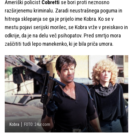
Ameriški policist
Cobretti
se bori proti neznosno
razširjenemu kriminalu. Zaradi neustrašnega poguma in
hitrega sklepanja se ga je prijelo ime Kobra. Ko se v
mestu pojavi serijski morilec, se Kobra vrže v preiskavo in
odkrije, da je na delu več psihopatov. Pred smrtjo mora
zaščititi tudi lepo manekenko, ki je bila priča umora.
Kobra
FOTO: 24ur.com