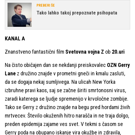
PREBERI ŠE
Tako lahko takoj prepoznate psihopata
KANAL A
Znanstveno fantastični film
Svetovna vojna Z
ob
20.uri
Na čisto običajen dan se nekdanji preiskovalec
OZN Gerry
Lane
z družino znajde v prometni gneči in kmalu zasluti,
da se dogaja nekaj sumljivega. Na ulicah New Yorka
izbruhne pravi kaos, saj se začne širiti smrtonosni virus,
zaradi katerega se ljudje spremenijo v krvoločne zombije.
Tako se Gerry z družino znajde na begu pred hordami živih
mrtvecev. Število okuženih hitro narašča in ne traja dolgo,
preden epidemija zajame ves svet. V tekmi s časom se
Gerry poda na obupano iskanje vira okužbe in zdravila,