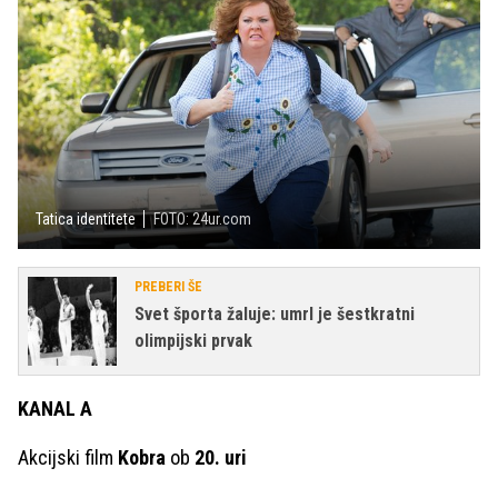
Tatica identitete
FOTO: 24ur.com
PREBERI ŠE
Svet športa žaluje: umrl je šestkratni
olimpijski prvak
KANAL A
Akcijski film
Kobra
ob
20. uri