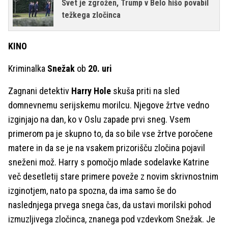
Svet je zgrožen, Trump v Belo hišo povabil
težkega zločinca
KINO
Kriminalka
Snežak
ob
20. uri
Zagnani detektiv
Harry Hole
skuša priti na sled
domnevnemu serijskemu morilcu. Njegove žrtve vedno
izginjajo na dan, ko v Oslu zapade prvi sneg. Vsem
primerom pa je skupno to, da so bile vse žrtve poročene
matere in da se je na vsakem prizorišču zločina pojavil
sneženi mož. Harry s pomočjo mlade sodelavke Katrine
več desetletij stare primere poveže z novim skrivnostnim
izginotjem, nato pa spozna, da ima samo še do
naslednjega prvega snega čas, da ustavi morilski pohod
izmuzljivega zločinca, znanega pod vzdevkom Snežak. Je