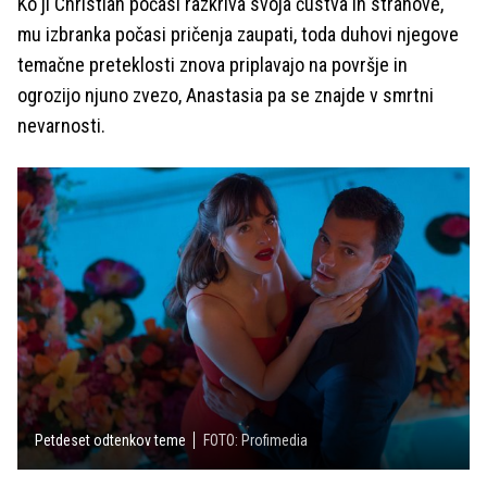
Ko ji Christian počasi razkriva svoja čustva in strahove,
mu izbranka počasi pričenja zaupati, toda duhovi njegove
temačne preteklosti znova priplavajo na površje in
ogrozijo njuno zvezo, Anastasia pa se znajde v smrtni
nevarnosti.
Petdeset odtenkov teme
FOTO: Profimedia