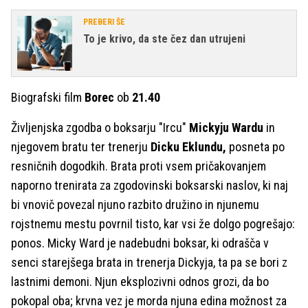
PREBERI ŠE
To je krivo, da ste čez dan utrujeni
Biografski film
Borec
ob
21.40
Življenjska zgodba o boksarju "Ircu"
Mickyju Wardu
in
njegovem bratu ter trenerju
Dicku Eklundu,
posneta po
resničnih dogodkih. Brata proti vsem pričakovanjem
naporno trenirata za zgodovinski boksarski naslov, ki naj
bi vnovič povezal njuno razbito družino in njunemu
rojstnemu mestu povrnil tisto, kar vsi že dolgo pogrešajo:
ponos. Micky Ward je nadebudni boksar, ki odrašča v
senci starejšega brata in trenerja Dickyja, ta pa se bori z
lastnimi demoni. Njun eksplozivni odnos grozi, da bo
pokopal oba; krvna vez je morda njuna edina možnost za