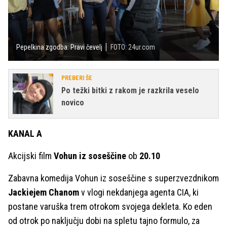
Pepelkina zgodba: Pravi čevelj
FOTO: 24ur.com
PREBERI ŠE
Po težki bitki z rakom je razkrila veselo
novico
KANAL A
Akcijski film
Vohun iz soseščine
ob
20.10
Zabavna komedija Vohun iz soseščine s superzvezdnikom
Jackiejem Chanom
v vlogi nekdanjega agenta CIA, ki
postane varuška trem otrokom svojega dekleta. Ko eden
od otrok po naključju dobi na spletu tajno formulo, za