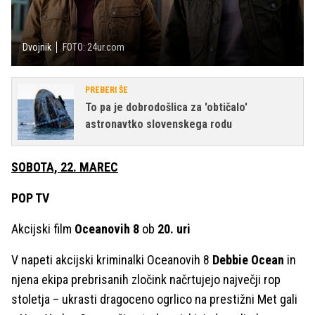
Dvojnik
FOTO: 24ur.com
PREBERI ŠE
To pa je dobrodošlica za 'obtičalo'
astronavtko slovenskega rodu
SOBOTA, 22. MAREC
POP TV
Akcijski film
Oceanovih 8
ob
20. uri
V napeti akcijski kriminalki Oceanovih 8
Debbie Ocean
in
njena ekipa prebrisanih zločink načrtujejo največji rop
stoletja – ukrasti dragoceno ogrlico na prestižni Met gali