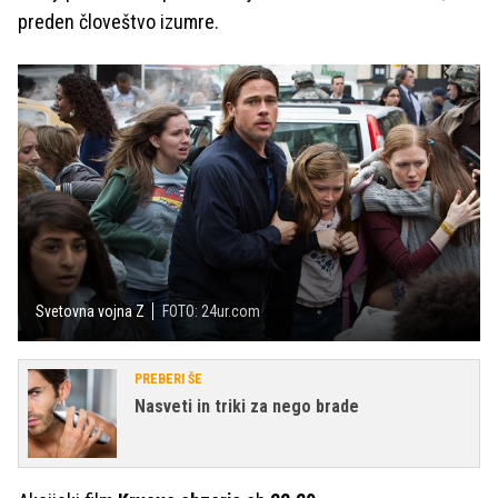
preden človeštvo izumre.
Svetovna vojna Z
FOTO: 24ur.com
PREBERI ŠE
Nasveti in triki za nego brade