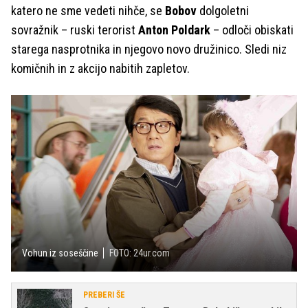
katero ne sme vedeti nihče, se
Bobov
dolgoletni
sovražnik – ruski terorist
Anton Poldark
– odloči obiskati
starega nasprotnika in njegovo novo družinico. Sledi niz
komičnih in z akcijo nabitih zapletov.
Vohun iz soseščine
FOTO: 24ur.com
PREBERI ŠE