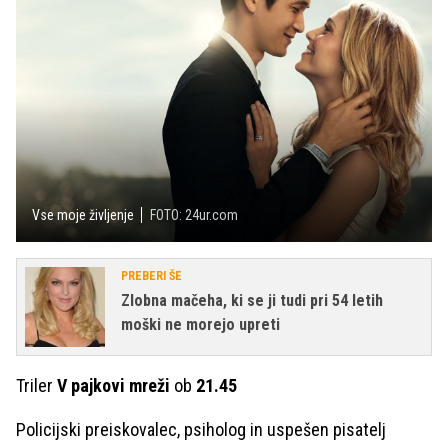
Vse moje življenje
FOTO: 24ur.com
PREBERI ŠE
Zlobna mačeha, ki se ji tudi pri 54 letih
moški ne morejo upreti
Triler
V pajkovi mreži
ob
21.45
Policijski preiskovalec, psiholog in uspešen pisatelj