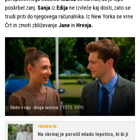
poskrbel zanj.
Sanja
iz
Edija
ne izvleče kaj dosti, zato se
trudi priti do njegovega računalnika. Iz New Yorka se vrne
Črt in zmoti zbliževanje
Jane
in
Hrvoja.
Skrito v raju - druga sezona
FOTO: VOYO
PREBERI ŠE
Na skrivaj je poročil mlado lepotico, ki bi ji