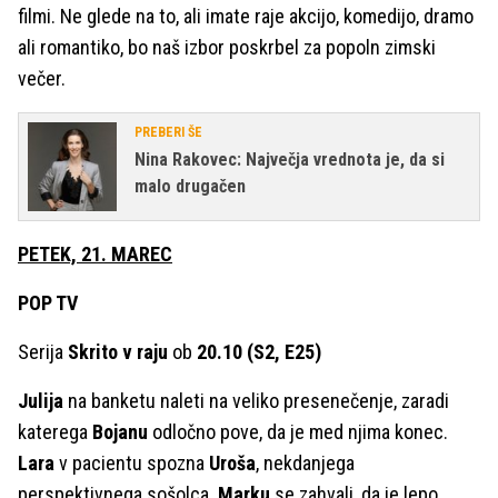
filmi. Ne glede na to, ali imate raje akcijo, komedijo, dramo
ali romantiko, bo naš izbor poskrbel za popoln zimski
večer.
PREBERI ŠE
Nina Rakovec: Največja vrednota je, da si
malo drugačen
PETEK, 21. MAREC
POP TV
Serija
Skrito v raju
ob
20.10 (S2, E25)
Julija
na banketu naleti na veliko presenečenje, zaradi
katerega
Bojanu
odločno pove, da je med njima konec.
Lara
v pacientu spozna
Uroša
, nekdanjega
perspektivnega sošolca.
Marku
se zahvali, da je lepo