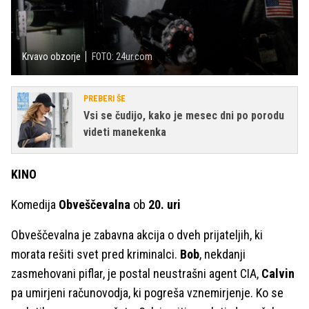
Krvavo obzorje
FOTO: 24ur.com
PREBERI ŠE
Vsi se čudijo, kako je mesec dni po porodu
videti manekenka
KINO
Komedija
Obveščevalna
ob
20. uri
Obveščevalna je zabavna akcija o dveh prijateljih, ki
morata rešiti svet pred kriminalci.
Bob
, nekdanji
zasmehovani piflar, je postal neustrašni agent CIA,
Calvin
pa umirjeni računovodja, ki pogreša vznemirjenje. Ko se