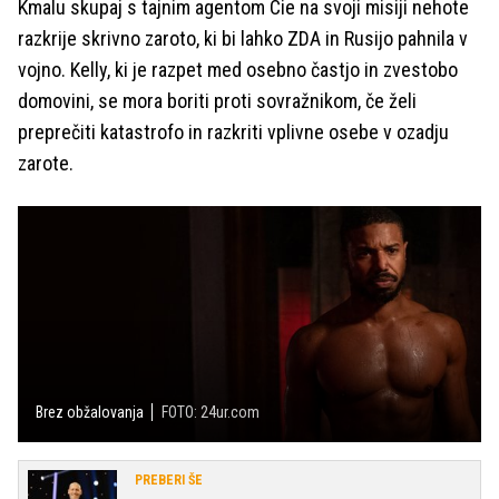
Kmalu skupaj s tajnim agentom Cie na svoji misiji nehote
razkrije skrivno zaroto, ki bi lahko ZDA in Rusijo pahnila v
vojno. Kelly, ki je razpet med osebno častjo in zvestobo
domovini, se mora boriti proti sovražnikom, če želi
preprečiti katastrofo in razkriti vplivne osebe v ozadju
zarote.
Brez obžalovanja
FOTO: 24ur.com
PREBERI ŠE