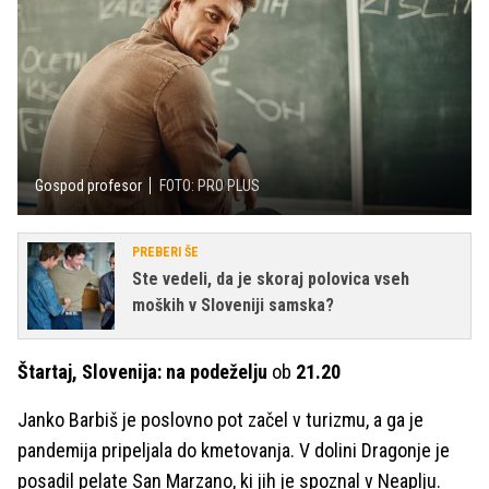
Gospod profesor
FOTO: PRO PLUS
PREBERI ŠE
Ste vedeli, da je skoraj polovica vseh
moških v Sloveniji samska?
Štartaj, Slovenija: na podeželju
ob
21.20
Janko Barbiš je poslovno pot začel v turizmu, a ga je
pandemija pripeljala do kmetovanja. V dolini Dragonje je
posadil pelate San Marzano, ki jih je spoznal v Neaplju.