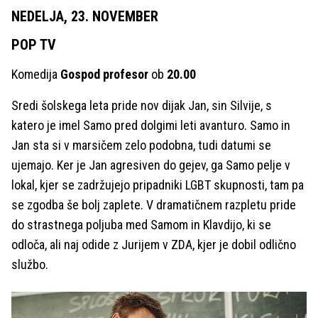
NEDELJA, 23. NOVEMBER
POP TV
Komedija
Gospod profesor
ob
20.00
Sredi šolskega leta pride nov dijak Jan, sin Silvije, s
katero je imel Samo pred dolgimi leti avanturo. Samo in
Jan sta si v marsičem zelo podobna, tudi datumi se
ujemajo. Ker je Jan agresiven do gejev, ga Samo pelje v
lokal, kjer se zadržujejo pripadniki LGBT skupnosti, tam pa
se zgodba še bolj zaplete. V dramatičnem razpletu pride
do strastnega poljuba med Samom in Klavdijo, ki se
odloča, ali naj odide z Jurijem v ZDA, kjer je dobil odlično
službo.