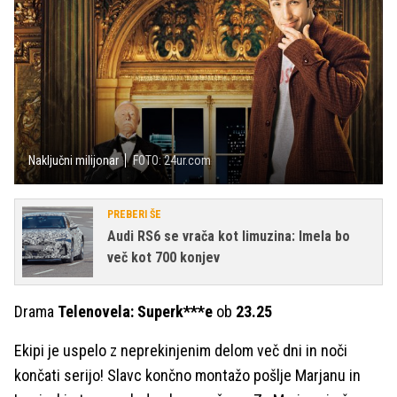
Naključni milijonar
FOTO: 24ur.com
PREBERI ŠE
Audi RS6 se vrača kot limuzina: Imela bo
več kot 700 konjev
Drama
Telenovela: Superk***e
ob
23.25
Ekipi je uspelo z neprekinjenim delom več dni in noči
končati serijo! Slavc končno montažo pošlje Marjanu in