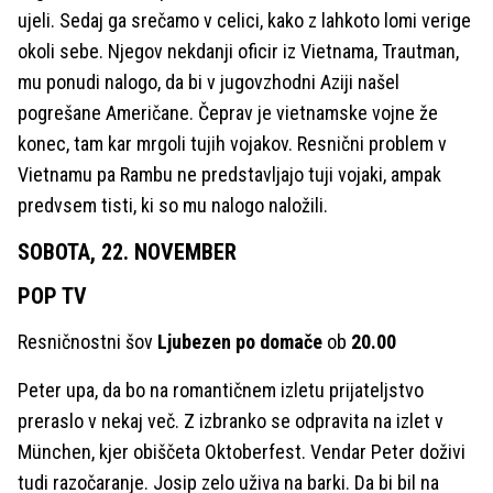
ujeli. Sedaj ga srečamo v celici, kako z lahkoto lomi verige
okoli sebe. Njegov nekdanji oficir iz Vietnama, Trautman,
mu ponudi nalogo, da bi v jugovzhodni Aziji našel
pogrešane Američane. Čeprav je vietnamske vojne že
konec, tam kar mrgoli tujih vojakov. Resnični problem v
Vietnamu pa Rambu ne predstavljajo tuji vojaki, ampak
predvsem tisti, ki so mu nalogo naložili.
SOBOTA, 22. NOVEMBER
POP TV
Resničnostni šov
Ljubezen po domače
ob
20.00
Peter upa, da bo na romantičnem izletu prijateljstvo
preraslo v nekaj več. Z izbranko se odpravita na izlet v
München, kjer obiščeta Oktoberfest. Vendar Peter doživi
tudi razočaranje. Josip zelo uživa na barki. Da bi bil na