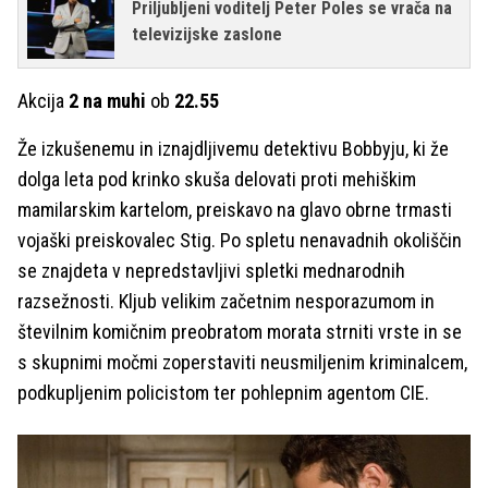
Priljubljeni voditelj Peter Poles se vrača na
televizijske zaslone
Akcija
2 na muhi
ob
22.55
Že izkušenemu in iznajdljivemu detektivu Bobbyju, ki že
dolga leta pod krinko skuša delovati proti mehiškim
mamilarskim kartelom, preiskavo na glavo obrne trmasti
vojaški preiskovalec Stig. Po spletu nenavadnih okoliščin
se znajdeta v nepredstavljivi spletki mednarodnih
razsežnosti. Kljub velikim začetnim nesporazumom in
številnim komičnim preobratom morata strniti vrste in se
s skupnimi močmi zoperstaviti neusmiljenim kriminalcem,
podkupljenim policistom ter pohlepnim agentom CIE.