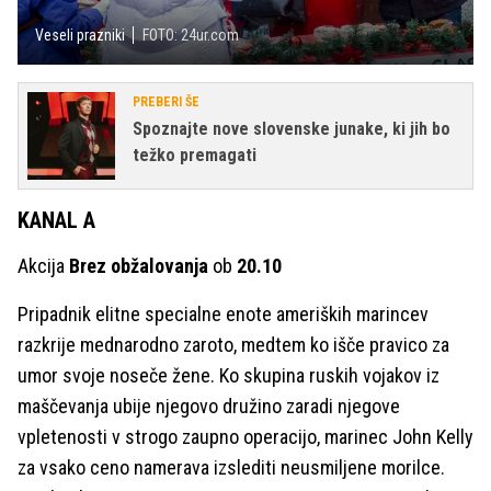
Veseli prazniki
FOTO: 24ur.com
PREBERI ŠE
Spoznajte nove slovenske junake, ki jih bo
težko premagati
KANAL A
Akcija
Brez obžalovanja
ob
20.10
Pripadnik elitne specialne enote ameriških marincev
razkrije mednarodno zaroto, medtem ko išče pravico za
umor svoje noseče žene. Ko skupina ruskih vojakov iz
maščevanja ubije njegovo družino zaradi njegove
vpletenosti v strogo zaupno operacijo, marinec John Kelly
za vsako ceno namerava izslediti neusmiljene morilce.