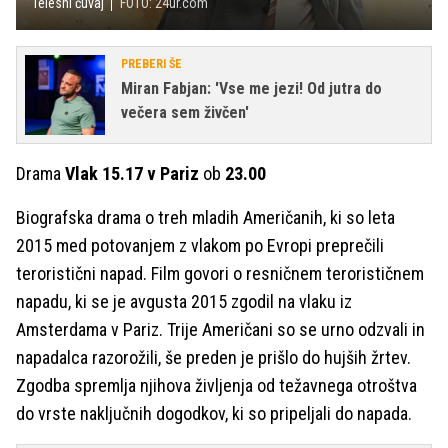
Telesni čuvaj
FOTO: 24ur.com
PREBERI ŠE
Miran Fabjan: 'Vse me jezi! Od jutra do
večera sem živčen'
Drama
Vlak 15.17 v Pariz
ob
23.00
Biografska drama o treh mladih Američanih, ki so leta
2015 med potovanjem z vlakom po Evropi preprečili
teroristični napad. Film govori o resničnem terorističnem
napadu, ki se je avgusta 2015 zgodil na vlaku iz
Amsterdama v Pariz. Trije Američani so se urno odzvali in
napadalca razorožili, še preden je prišlo do hujših žrtev.
Zgodba spremlja njihova življenja od težavnega otroštva
do vrste naključnih dogodkov, ki so pripeljali do napada.