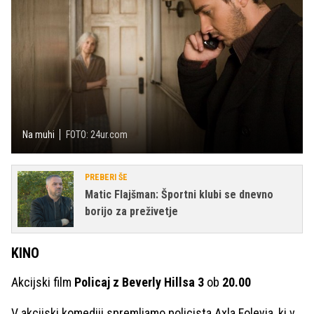
Na muhi
FOTO: 24ur.com
PREBERI ŠE
Matic Flajšman: Športni klubi se dnevno
borijo za preživetje
KINO
Akcijski film
Policaj z Beverly Hillsa 3
ob
20.00
V akcijski komediji spremljamo policista Axla Foleyja, ki v