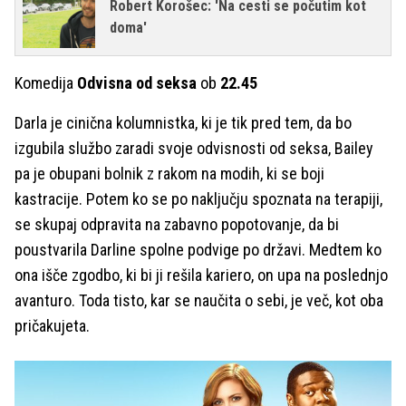
Robert Korošec: 'Na cesti se počutim kot
doma'
Komedija
Odvisna od seksa
ob
22.45
Darla je cinična kolumnistka, ki je tik pred tem, da bo
izgubila službo zaradi svoje odvisnosti od seksa, Bailey
pa je obupani bolnik z rakom na modih, ki se boji
kastracije. Potem ko se po naključju spoznata na terapiji,
se skupaj odpravita na zabavno popotovanje, da bi
poustvarila Darline spolne podvige po državi. Medtem ko
ona išče zgodbo, ki bi ji rešila kariero, on upa na poslednjo
avanturo. Toda tisto, kar se naučita o sebi, je več, kot oba
pričakujeta.