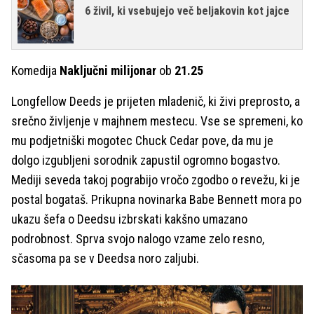
6 živil, ki vsebujejo več beljakovin kot jajce
Komedija
Naključni milijonar
ob
21.25
Longfellow Deeds je prijeten mladenič, ki živi preprosto, a
srečno življenje v majhnem mestecu. Vse se spremeni, ko
mu podjetniški mogotec Chuck Cedar pove, da mu je
dolgo izgubljeni sorodnik zapustil ogromno bogastvo.
Mediji seveda takoj pograbijo vročo zgodbo o revežu, ki je
postal bogataš. Prikupna novinarka Babe Bennett mora po
ukazu šefa o Deedsu izbrskati kakšno umazano
podrobnost. Sprva svojo nalogo vzame zelo resno,
sčasoma pa se v Deedsa noro zaljubi.