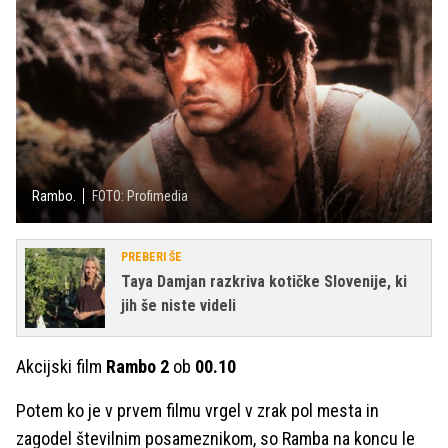
Rambo.
FOTO: Profimedia
PREBERI ŠE
Taya Damjan razkriva kotičke Slovenije, ki
jih še niste videli
Akcijski film
Rambo 2
ob
00.10
Potem ko je v prvem filmu vrgel v zrak pol mesta in
zagodel številnim posameznikom, so Ramba na koncu le