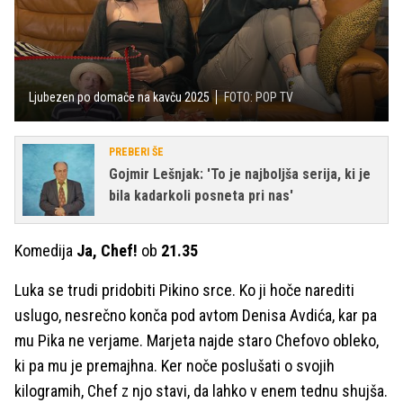
Ljubezen po domače na kavču 2025
FOTO: POP TV
PREBERI ŠE
Gojmir Lešnjak: 'To je najboljša serija, ki je
bila kadarkoli posneta pri nas'
Komedija
Ja, Chef!
ob
21.35
Luka se trudi pridobiti Pikino srce. Ko ji hoče narediti
uslugo, nesrečno konča pod avtom Denisa Avdića, kar pa
mu Pika ne verjame. Marjeta najde staro Chefovo obleko,
ki pa mu je premajhna. Ker noče poslušati o svojih
kilogramih, Chef z njo stavi, da lahko v enem tednu shujša.