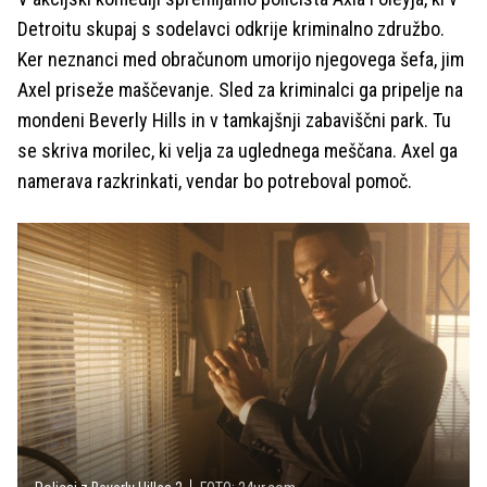
Detroitu skupaj s sodelavci odkrije kriminalno združbo.
Ker neznanci med obračunom umorijo njegovega šefa, jim
Axel priseže maščevanje. Sled za kriminalci ga pripelje na
mondeni Beverly Hills in v tamkajšnji zabaviščni park. Tu
se skriva morilec, ki velja za uglednega meščana. Axel ga
namerava razkrinkati, vendar bo potreboval pomoč.