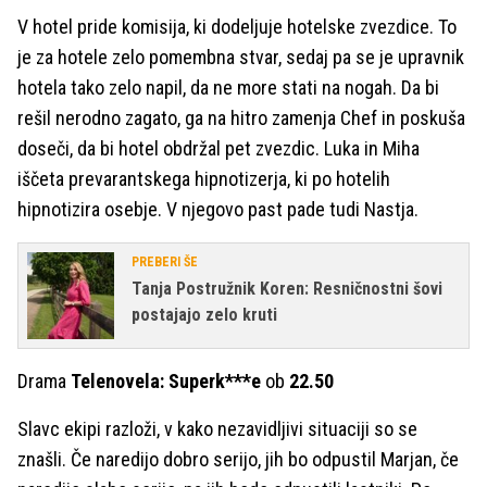
V hotel pride komisija, ki dodeljuje hotelske zvezdice. To
je za hotele zelo pomembna stvar, sedaj pa se je upravnik
hotela tako zelo napil, da ne more stati na nogah. Da bi
rešil nerodno zagato, ga na hitro zamenja Chef in poskuša
doseči, da bi hotel obdržal pet zvezdic. Luka in Miha
iščeta prevarantskega hipnotizerja, ki po hotelih
hipnotizira osebje. V njegovo past pade tudi Nastja.
PREBERI ŠE
Tanja Postružnik Koren: Resničnostni šovi
postajajo zelo kruti
Drama
Telenovela: Superk***e
ob
22.50
Slavc ekipi razloži, v kako nezavidljivi situaciji so se
znašli. Če naredijo dobro serijo, jih bo odpustil Marjan, če