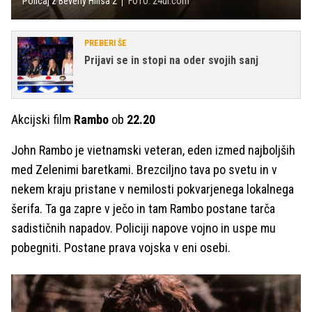
Policaj z Beverly Hillsa 2
FOTO: 24ur.com
PREBERI ŠE
Prijavi se in stopi na oder svojih sanj
Akcijski film
Rambo
ob
22.20
John Rambo je vietnamski veteran, eden izmed najboljših
med Zelenimi baretkami. Brezciljno tava po svetu in v
nekem kraju pristane v nemilosti pokvarjenega lokalnega
šerifa. Ta ga zapre v ječo in tam Rambo postane tarča
sadističnih napadov. Policiji napove vojno in uspe mu
pobegniti. Postane prava vojska v eni osebi.