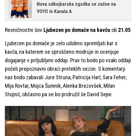
Nova odbojkarska zgodba se začne na
VOYO in Kanalu A
Resničnostni šov
Ljubezen po domače na kavču
ob
21.05
Ljubezen po domače je zelo udobno spremljati kar s
kavča, na katerem se sproščeno modruje in ocenjuje
dogajanje v priljubljeni oddaji. Prav to bodo po vsaki oddaji
počeli prepoznavni obrazi preteklih sezon. S komentarji
nas bodo zabavali Jure Struna, Patricija Harl, Sara Feher,
Mija Rovtar, Mojca Šumnik, Alenka Brezovšek, Milan
Stojnić, občasno pa se bo pridružil še David Sepe.