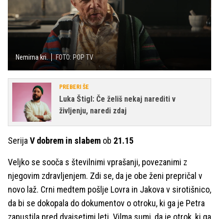
Nemirna kri.
FOTO: POP TV
PREBERI ŠE
Luka Štigl: Če želiš nekaj narediti v
življenju, naredi zdaj
Serija
V dobrem in slabem
ob
21.15
Veljko se sooča s številnimi vprašanji, povezanimi z
njegovim zdravljenjem. Zdi se, da je obe ženi prepričal v
novo laž. Crni medtem pošlje Lovra in Jakova v sirotišnico,
da bi se dokopala do dokumentov o otroku, ki ga je Petra
zapustila pred dvajsetimi leti. Vilma sumi, da je otrok, ki ga