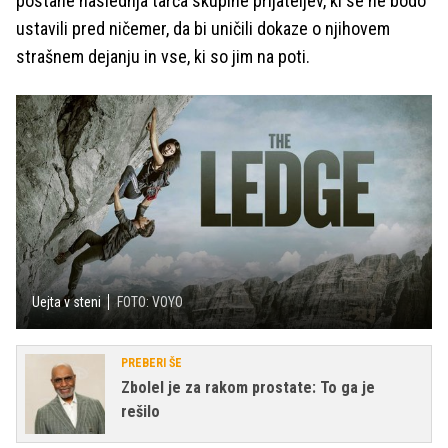
postane naslednja tarča skupine prijateljev, ki se ne bodo
ustavili pred ničemer, da bi uničili dokaze o njihovem
strašnem dejanju in vse, ki so jim na poti.
Uejta v steni
FOTO: VOYO
PREBERI ŠE
Zbolel je za rakom prostate: To ga je
rešilo