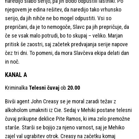
naredijo slabo serijo, pa jih bodo odpustili lastniki. Po
njegovem je edina rešitev, da naredijo tako vrhunsko
serijo, da jih nihče ne bo mogel odpustiti. Vsi so
prepričani, da je to nemogoče, Slavc pa jih prepričuje, da
če se vsak malo potrudi, bo to skupaj – veliko. Marjan
pritisk še zaostri, saj začetek predvajanja serije napove
čez tri dni. To pomeni, da mora Slavčeva ekipa delati dan
in noč.
KANAL A
Kriminalka
Telesni čuvaj
ob
20.00
Bivši agent John Creasy se je moral zaradi težav z
alkoholom umakniti iz Cie. Sedaj v Mehiki postane telesni
čuvaj prikupne deklice Pite Ramos, ki ima zelo premožne
starše. Starši se bojijo za njeno varnost, saj je Mehiko
zajel val ugrabitev otrok. Creasy na začetku komaj