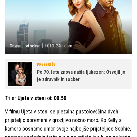
Odvisna od seksa
FOTO: 24ur.com
PREBERI ŠE
Po 70. letu znova našla ljubezen: Osvojil jo
je zdravnik in rocker
Triler
Ujeta v steni
ob
00.50
V filmu Ujeta v steni se plezalna pustolovščina dveh
prijateljic spremeni v grozljivo nočno moro. Ko Kelly s
kamero posname umor svoje najboljše prijateljice Sophie,