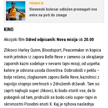
PREBERI ŠE
Slovenski kolesar odločen premagati vse
ovire na poti do zmage
KINO
Akcijski film
Odred odpisanih: Nova misija
ob
20.00
Zlikovci Harley Quinn, Bloodsport, Peacemaker in kopica
norih jetnikov iz zapora Belle Reve v zameno za skrajšanje
zapornih kazni sodeluje v nevarni tajni misiji, od uspeha
katere je odvisna usoda človeštva. Dobrodošli v peklu –
bolje rečeno, zloglasnem zaporu Belle Reve, kaznilnici z
najvišjo stopnjo smrtnosti v Združenih državah. Tam so
zaprti najhujši super zlikovci, ki bodo storili vse, da bi
pobegnili od tam, pridružili se bodo celo super-tajni in
skrivnostni Posebni enoti X. Kaj je njihova naslednja