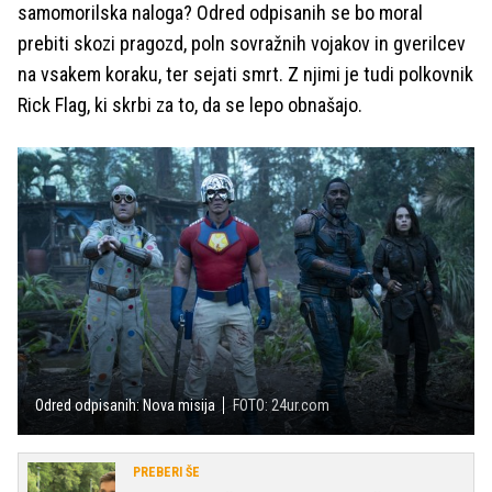
samomorilska naloga? Odred odpisanih se bo moral
prebiti skozi pragozd, poln sovražnih vojakov in gverilcev
na vsakem koraku, ter sejati smrt. Z njimi je tudi polkovnik
Rick Flag, ki skrbi za to, da se lepo obnašajo.
Odred odpisanih: Nova misija
FOTO: 24ur.com
PREBERI ŠE