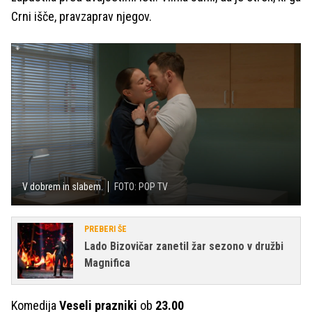
Crni išče, pravzaprav njegov.
V dobrem in slabem.
FOTO: POP TV
PREBERI ŠE
Lado Bizovičar zanetil žar sezono v družbi
Magnifica
Komedija
Veseli prazniki
ob
23.00