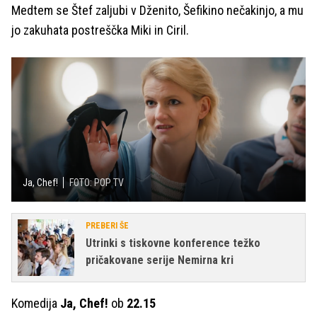
Medtem se Štef zaljubi v Dženito, Šefikino nečakinjo, a mu
jo zakuhata postreščka Miki in Ciril.
Ja, Chef!
FOTO: POP TV
PREBERI ŠE
Utrinki s tiskovne konference težko
pričakovane serije Nemirna kri
Komedija
Ja, Chef!
ob
22.15