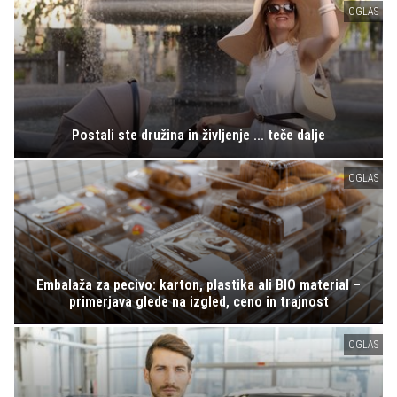
OGLAS
Postali ste družina in življenje ... teče dalje
OGLAS
Embalaža za pecivo: karton, plastika ali BIO material –
primerjava glede na izgled, ceno in trajnost
OGLAS