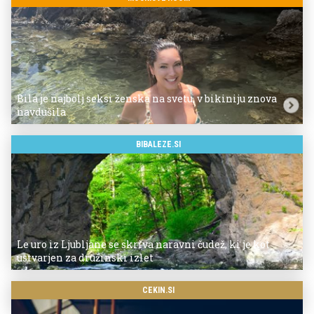
Bila je najbolj seksi ženska na svetu, v bikiniju znova
navdušila
BIBALEZE.SI
Le uro iz Ljubljane se skriva naravni čudež, ki je kot
ustvarjen za družinski izlet
CEKIN.SI