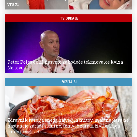
vratu
TV ODDAJE
Peter Poles delil nasvete za bodoče tekmovalce kviza
Na lovu
VIZITA.SI
Zdravnik razbija enega največjih mitov: mastna jetra ne
nastanejo zaradi slanine, temveč zaradi živila, ki ga
imamo vsi radi