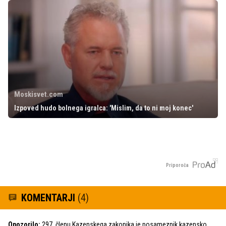
Moskisvet.com
Izpoved hudo bolnega igralca: 'Mislim, da to ni moj konec'
Priporoča
KOMENTARJI
(4)
Opozorilo:
297. členu Kazenskega zakonika je posameznik kazensko