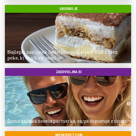
OKUSNO.JE
Najlepši zaključek nedeljskega kosila: 8 sladic brez
peke, ki se jih vsi veselijo
ZADOVOLJNA.SI
Doma ga čaka noseča partnerka, on pa dopustuje z drugo
MOSKISVET.COM