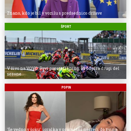
Znano, kdo je bil v vozilu s predsednico države
ŠPORT
V živo na VOYO: Prvi prosti trening, ki odpira drugi del
sezone
POPIN
'Še vedno v šoku': igralka v prometni nesreči do zvina