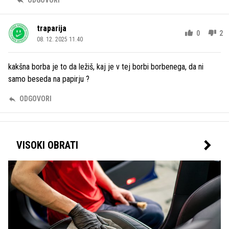
ODGOVORI
traparija
0
2
08. 12. 2025 11.40
kakšna borba je to da ležiš, kaj je v tej borbi borbenega, da ni
samo beseda na papirju ?
ODGOVORI
VISOKI OBRATI