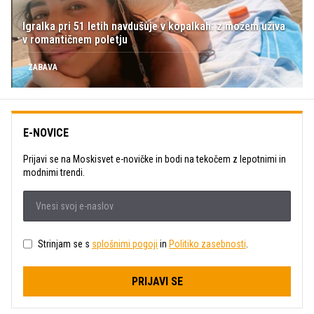
Igralka pri 51 letih navdušuje v kopalkah: z možem uživa
v romantičnem poletju
ZABAVA
E-NOVICE
Prijavi se na Moskisvet e-novičke in bodi na tekočem z lepotnimi in
modnimi trendi.
Strinjam se s
splošnimi pogoji
in
Politiko zasebnosti
.
PRIJAVI SE