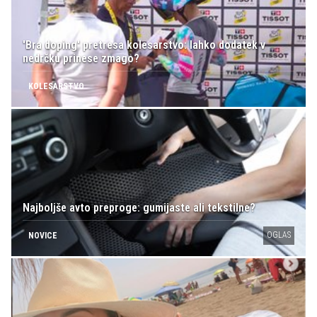
'Bra doping' pretresa kolesarstvo: lahko dodatek v
nedrčku prinese zmago?
KOLESARSTVO
Najboljše avto preproge: gumijaste ali tekstilne?
OGLAS
NOVICE