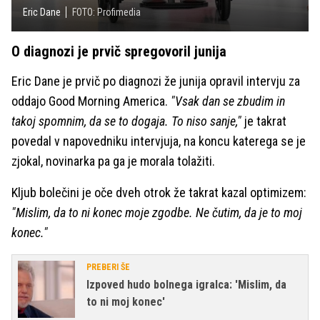
Eric Dane
FOTO: Profimedia
O diagnozi je prvič spregovoril junija
Eric Dane je prvič po diagnozi že junija opravil intervju za
oddajo Good Morning America.
"Vsak dan se zbudim in
takoj spomnim, da se to dogaja. To niso sanje,"
je takrat
povedal v napovedniku intervjuja, na koncu katerega se je
zjokal, novinarka pa ga je morala tolažiti.
Kljub bolečini je oče dveh otrok že takrat kazal optimizem:
"Mislim, da to ni konec moje zgodbe. Ne čutim, da je to moj
konec."
PREBERI ŠE
Izpoved hudo bolnega igralca: 'Mislim, da
to ni moj konec'