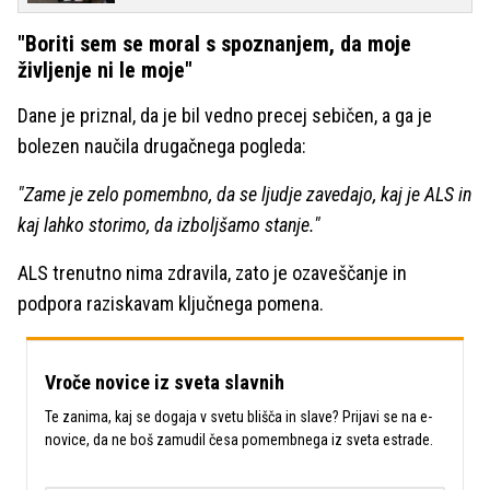
"Boriti sem se moral s spoznanjem, da moje
življenje ni le moje"
Dane je priznal, da je bil vedno precej sebičen, a ga je
bolezen naučila drugačnega pogleda:
"Zame je zelo pomembno, da se ljudje zavedajo, kaj je ALS in
kaj lahko storimo, da izboljšamo stanje."
ALS trenutno nima zdravila, zato je ozaveščanje in
podpora raziskavam ključnega pomena.
Vroče novice iz sveta slavnih
Te zanima, kaj se dogaja v svetu blišča in slave? Prijavi se na e-
novice, da ne boš zamudil česa pomembnega iz sveta estrade.