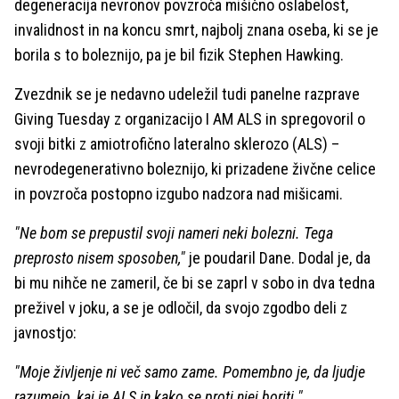
degeneracija nevronov povzroča mišično oslabelost,
invalidnost in na koncu smrt, najbolj znana oseba, ki se je
borila s to boleznijo, pa je bil fizik Stephen Hawking.
Zvezdnik se je nedavno udeležil tudi panelne razprave
Giving Tuesday z organizacijo I AM ALS in spregovoril o
svoji bitki z amiotrofično lateralno sklerozo (ALS) –
nevrodegenerativno boleznijo, ki prizadene živčne celice
in povzroča postopno izgubo nadzora nad mišicami.
"Ne bom se prepustil svoji nameri neki bolezni. Tega
preprosto nisem sposoben,"
je poudaril Dane. Dodal je, da
bi mu nihče ne zameril, če bi se zaprl v sobo in dva tedna
preživel v joku, a se je odločil, da svojo zgodbo deli z
javnostjo:
"Moje življenje ni več samo zame. Pomembno je, da ljudje
razumejo, kaj je ALS in kako se proti njej boriti."