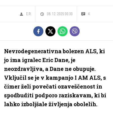
E.R.
08. 12. 2025 00.30
4
Nevrodegenerativna bolezen ALS, ki
jo ima igralec Eric Dane, je
neozdravljiva, a Dane ne obupuje.
Vključil se je v kampanjo I AM ALS, s
čimer želi povečati ozaveščenost in
spodbuditi podporo raziskavam, ki bi
lahko izboljšale življenja obolelih.