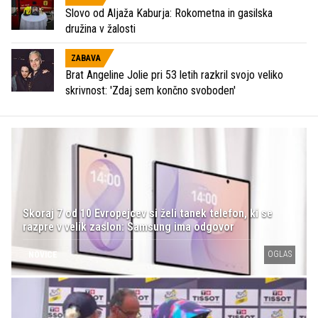
Slovo od Aljaža Kaburja: Rokometna in gasilska
družina v žalosti
ZABAVA
Brat Angeline Jolie pri 53 letih razkril svojo veliko
skrivnost: 'Zdaj sem končno svoboden'
Skoraj 7 od 10 Evropejcev si želi tanek telefon, ki se
razpre v velik zaslon: Samsung ima odgovor
OGLAS
NOVICE