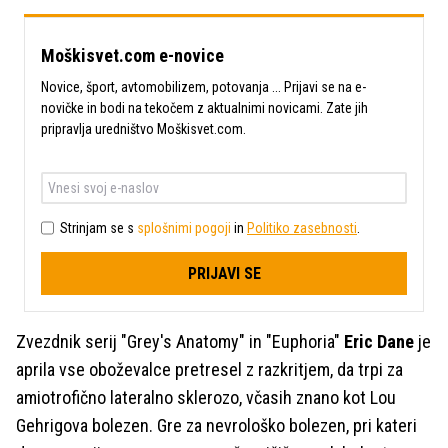
Moškisvet.com e-novice
Novice, šport, avtomobilizem, potovanja ... Prijavi se na e-
novičke in bodi na tekočem z aktualnimi novicami. Zate jih
pripravlja uredništvo Moškisvet.com.
Strinjam se s
splošnimi pogoji
in
Politiko zasebnosti
.
PRIJAVI SE
Zvezdnik serij "Grey's Anatomy" in "Euphoria"
Eric Dane
je
aprila vse oboževalce pretresel z razkritjem, da trpi za
amiotrofično lateralno sklerozo, včasih znano kot Lou
Gehrigova bolezen. Gre za nevrološko bolezen, pri kateri