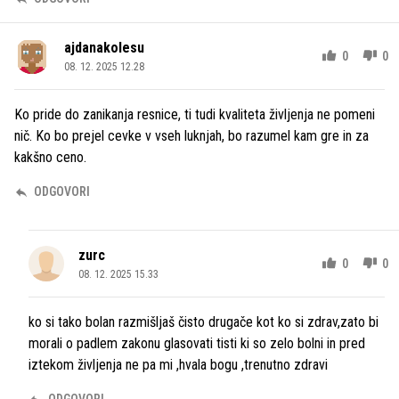
ajdanakolesu
0
0
08. 12. 2025 12.28
Ko pride do zanikanja resnice, ti tudi kvaliteta življenja ne pomeni
nič. Ko bo prejel cevke v vseh luknjah, bo razumel kam gre in za
kakšno ceno.
ODGOVORI
zurc
0
0
08. 12. 2025 15.33
ko si tako bolan razmišljaš čisto drugače kot ko si zdrav,zato bi
morali o padlem zakonu glasovati tisti ki so zelo bolni in pred
iztekom življenja ne pa mi ,hvala bogu ,trenutno zdravi