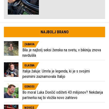
NAJBOLJ BRANO
ZABAVA
Bila je najbolj seksi ženska na svetu, v bikiniju znova
navdušila
GLASBA
Italija žaluje: Umrla je legenda, ki je s svojimi
pesmimi zaznamovala Italijo
ODNOSI
Bo moral Luka Dončić odšteti 43 milijonov? Nekdanja
partnerka naj bi vložila novo zahtevo
NOVICE