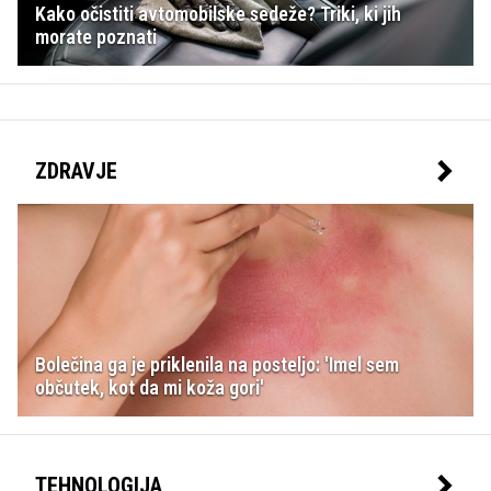
Kako očistiti avtomobilske sedeže? Triki, ki jih
morate poznati
ZDRAVJE
Bolečina ga je priklenila na posteljo: 'Imel sem
občutek, kot da mi koža gori'
TEHNOLOGIJA