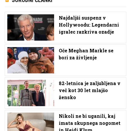
Najdaljši suspenz v
Hollywoodu: Legendarni
igralec razkriva ozadje
Oče Meghan Markle se
bori za življenje
82-letnica je zaljubljena v
več kot 30 let mlajšo
žensko
Nikoli ne bi uganili, kaj
imata skupnega nogomet
in Heidi Klum