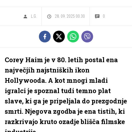
L.G.
28. 09. 2025 00.30
0
Corey Haim je v 80. letih postal ena
največjih najstniških ikon
Hollywooda. A kot mnogi mladi
igralci je spoznal tudi temno plat
slave, ki ga je pripeljala do prezgodnje
smrti. Njegova zgodba je ena tistih, ki
razkrivajo kruto ozadje blišča filmske
industrije.