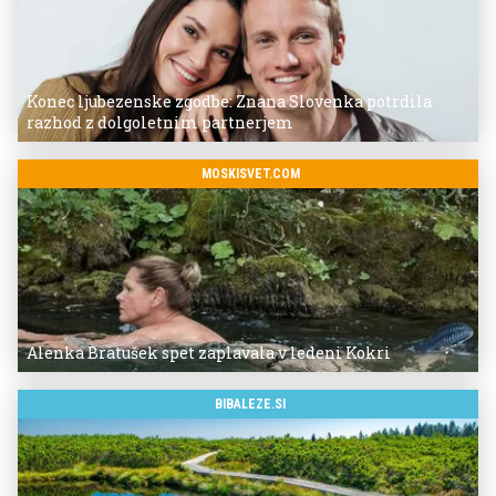
Konec ljubezenske zgodbe: Znana Slovenka potrdila
razhod z dolgoletnim partnerjem
MOSKISVET.COM
Alenka Bratušek spet zaplavala v ledeni Kokri
BIBALEZE.SI