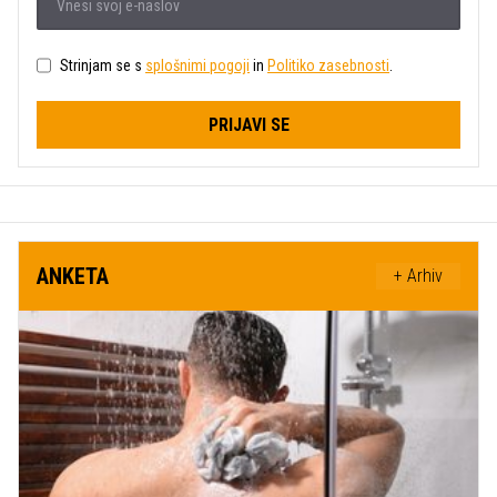
Strinjam se s
splošnimi pogoji
in
Politiko zasebnosti
.
PRIJAVI SE
ANKETA
+ Arhiv