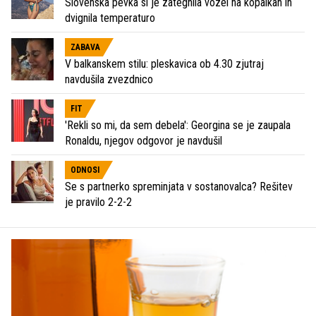
Slovenska pevka si je zategnila vozel na kopalkah in
dvignila temperaturo
ZABAVA
V balkanskem stilu: pleskavica ob 4.30 zjutraj
navdušila zvezdnico
FIT
'Rekli so mi, da sem debela': Georgina se je zaupala
Ronaldu, njegov odgovor je navdušil
ODNOSI
Se s partnerko spreminjata v sostanovalca? Rešitev
je pravilo 2-2-2