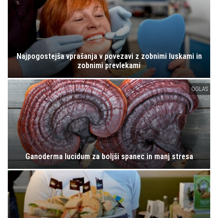
Najpogostejša vprašanja v povezavi z zobnimi luskami in
zobnimi prevlekami
OGLAS
Ganoderma lucidum za boljši spanec in manj stresa