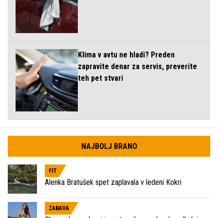
Klima v avtu ne hladi? Preden
zapravite denar za servis, preverite
teh pet stvari
NAJBOLJ BRANO
FIT
Alenka Bratušek spet zaplavala v ledeni Kokri
ZABAVA