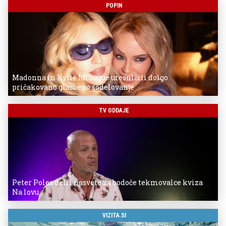
POPIN
Madonna in Kylie Minogue uresničili dolgo
pričakovano glasbeno sodelovanje
TV ODDAJE
Peter Poles delil nasvete za bodoče tekmovalce kviza
Na lovu
VIZITA.SI