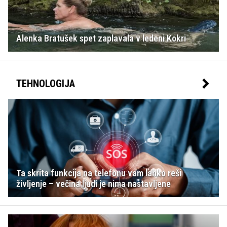
Alenka Bratušek spet zaplavala v ledeni Kokri
TEHNOLOGIJA
Ta skrita funkcija na telefonu vam lahko reši
življenje – večina ljudi je nima nastavljene