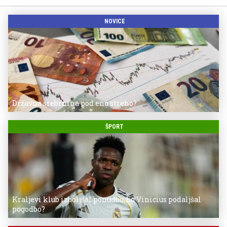
NOVICE
Državna srebrnina pod eno streho?
ŠPORT
Kraljevi klub izboljšal ponudbo, bo Vinicius podaljšal
pogodbo?