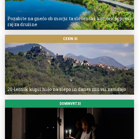
Pozabite na gnečo ob morju: ta slovenski kotiček je pravi
raj za družine
CEKIN.SI
20-letnik kupil hišo na slepo in danes mu vsi zavidajo
DOMINVRT.SI