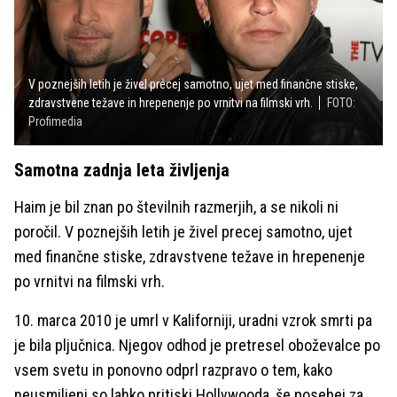
V poznejših letih je živel precej samotno, ujet med finančne stiske,
zdravstvene težave in hrepenenje po vrnitvi na filmski vrh.
FOTO:
Profimedia
Samotna zadnja leta življenja
Haim je bil znan po številnih razmerjih, a se nikoli ni
poročil. V poznejših letih je živel precej samotno, ujet
med finančne stiske, zdravstvene težave in hrepenenje
po vrnitvi na filmski vrh.
10. marca 2010 je umrl v Kaliforniji, uradni vzrok smrti pa
je bila pljučnica. Njegov odhod je pretresel oboževalce po
vsem svetu in ponovno odprl razpravo o tem, kako
neusmiljeni so lahko pritiski Hollywooda, še posebej za