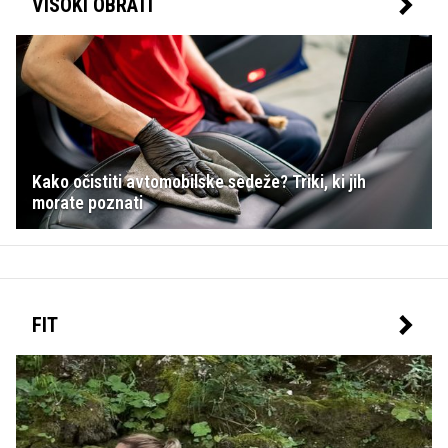
VISOKI OBRATI
Kako očistiti avtomobilske sedeže? Triki, ki jih
morate poznati
FIT