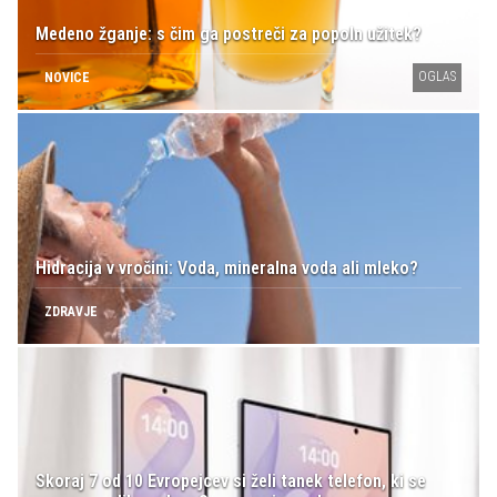
Medeno žganje: s čim ga postreči za popoln užitek?
OGLAS
NOVICE
Hidracija v vročini: Voda, mineralna voda ali mleko?
ZDRAVJE
Skoraj 7 od 10 Evropejcev si želi tanek telefon, ki se