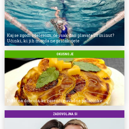
Kaj se zgodi s telesom, če vsak dan plavate 20 minut?
Učinki, ki jih morda ne pričakujete
OKUSNO.JE
Poletna dobrota, ki zasenči navadne palačinke
ZADOVOLJNA.SI