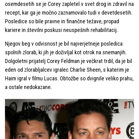
osemdesetih se je Corey zapletel v svet drog in zdravil na
recept, kar ga je močno zaznamovalo tudi v devetdesetih.
Posledice so bile pravne in finančne težave, propad
kariere in številni poskusi neuspešnih rehabilitacij.
Njegov beg v odvisnost je bil najverjetneje posledica
spolnih zlorab, ki jih je doživljal kot otrok na snemanjih.
Dolgoletni prijatelj Corey Feldman je večkrat trdil, da je bil
eden od zlorabljalcev igralec Charlie Sheen, s katerim je
Haim igral v filmu Lucas. Obtožbe so dvignile veliko prahu,
a ostale nedokazane.