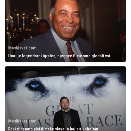
Moskisvet.com
Umrl je legendarni igralec, njegove filme smo gledali vsi
Moskisvet.com
Razkril temno plat filmske slave in boj z alkoholom