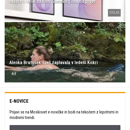
razpre v velik zaslon: Samsung ima odgovor
OGLAS
NOVICE
Alenka Bratušek spet zaplavala v ledeni Kokri
FIT
E-NOVICE
Prijavi se na Moskisvet e-novičke in bodi na tekočem z lepotnimi in
modnimi trendi.