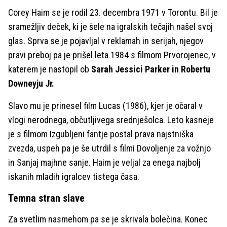
Corey Haim se je rodil 23. decembra 1971 v Torontu. Bil je
sramežljiv deček, ki je šele na igralskih tečajih našel svoj
glas. Sprva se je pojavljal v reklamah in serijah, njegov
pravi preboj pa je prišel leta 1984 s filmom Prvorojenec, v
katerem je nastopil ob
Sarah Jessici Parker in Robertu
Downeyju Jr.
Slavo mu je prinesel film Lucas (1986), kjer je očaral v
vlogi nerodnega, občutljivega srednješolca. Leto kasneje
je s filmom Izgubljeni fantje postal prava najstniška
zvezda, uspeh pa je še utrdil s filmi Dovoljenje za vožnjo
in Sanjaj majhne sanje. Haim je veljal za enega najbolj
iskanih mladih igralcev tistega časa.
Temna stran slave
Za svetlim nasmehom pa se je skrivala bolečina. Konec