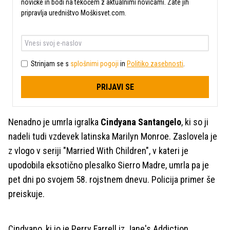
novičke in bodi na tekočem z aktualnimi novicami. Zate jih
pripravlja uredništvo Moškisvet.com.
Strinjam se s
splošnimi pogoji
in
Politiko zasebnosti
.
PRIJAVI SE
Nenadno je umrla igralka
Cindyana Santangelo
, ki so ji
nadeli tudi vzdevek latinska Marilyn Monroe. Zaslovela je
z vlogo v seriji "Married With Children", v kateri je
upodobila eksotično plesalko Sierro Madre, umrla pa je
pet dni po svojem 58. rojstnem dnevu. Policija primer še
preiskuje.
Cindyano, ki jo je Perry Farrell iz Jane's Addiction