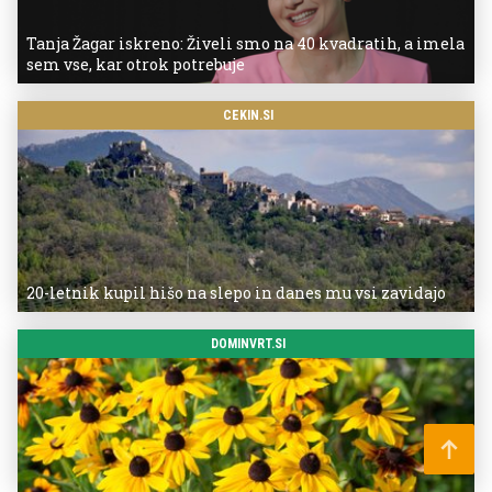
Tanja Žagar iskreno: Živeli smo na 40 kvadratih, a imela
sem vse, kar otrok potrebuje
CEKIN.SI
20-letnik kupil hišo na slepo in danes mu vsi zavidajo
DOMINVRT.SI