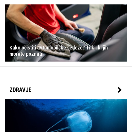
Kako očistiti avtomobilske sedeže? Triki, ki jih
morate poznati
ZDRAVJE