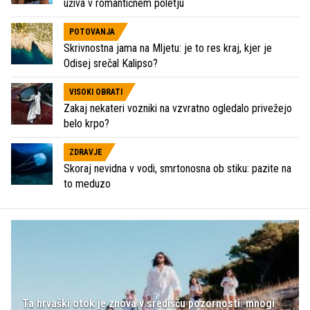
uživa v romantičnem poletju
POTOVANJA
Skrivnostna jama na Mljetu: je to res kraj, kjer je
Odisej srečal Kalipso?
VISOKI OBRATI
Zakaj nekateri vozniki na vzvratno ogledalo privežejo
belo krpo?
ZDRAVJE
Skoraj nevidna v vodi, smrtonosna ob stiku: pazite na
to meduzo
Ta hrvaški otok je znova v središču pozornosti: mnogi