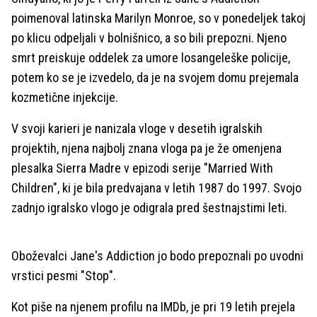
poimenoval latinska Marilyn Monroe, so v ponedeljek takoj
po klicu odpeljali v bolnišnico, a so bili prepozni. Njeno
smrt preiskuje oddelek za umore losangeleške policije,
potem ko se je izvedelo, da je na svojem domu prejemala
kozmetične injekcije.
V svoji karieri je nanizala vloge v desetih igralskih
projektih, njena najbolj znana vloga pa je že omenjena
plesalka Sierra Madre v epizodi serije "Married With
Children", ki je bila predvajana v letih 1987 do 1997. Svojo
zadnjo igralsko vlogo je odigrala pred šestnajstimi leti.
Oboževalci Jane's Addiction jo bodo prepoznali po uvodni
vrstici pesmi "Stop".
Kot piše na njenem profilu na IMDb, je pri 19 letih prejela