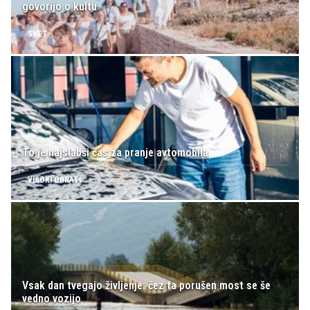
govorijo o kultu
SVET
To je najslabši čas za pranje avtomobila
VISOKI OBRATI
Vsak dan tvegajo življenje: čez ta porušen most se še
vedno vozijo