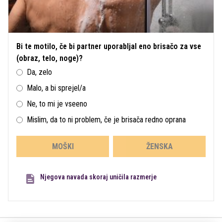
Bi te motilo, če bi partner uporabljal eno brisačo za vse
(obraz, telo, noge)?
Da, zelo
Malo, a bi sprejel/a
Ne, to mi je vseeno
Mislim, da to ni problem, če je brisača redno oprana
MOŠKI
ŽENSKA
Njegova navada skoraj uničila razmerje