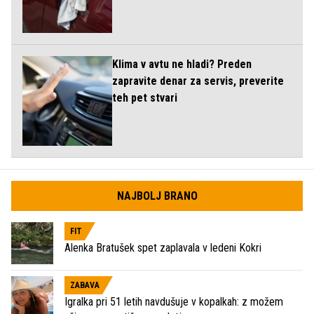
Klima v avtu ne hladi? Preden
zapravite denar za servis, preverite
teh pet stvari
NAJBOLJ BRANO
FIT
Alenka Bratušek spet zaplavala v ledeni Kokri
ZABAVA
Igralka pri 51 letih navdušuje v kopalkah: z možem