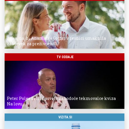
Zakaj naj bi Anamaria Goltes v resnici umaknila
zahtevek za preživnino?
TV ODDAJE
Peter Poles delil nasvete za bodoče tekmovalce kviza
Na lovu
VIZITA.SI