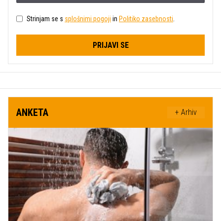
Strinjam se s
splošnimi pogoji
in
Politiko zasebnosti
.
PRIJAVI SE
ANKETA
+ Arhiv