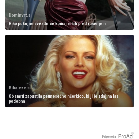
Dominvrt.si
Hišo pokojne zvezdnice komaj rešili pred rušenjem
Bibaleze.si
Ob smrti zapustila petmesečno hčerkico, ki ji je zdaj na las
podobna
Priporoča