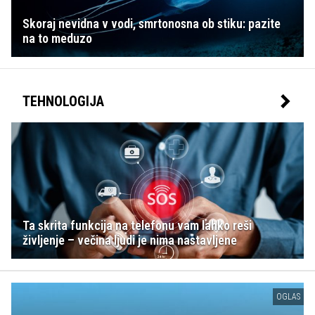
Skoraj nevidna v vodi, smrtonosna ob stiku: pazite
na to meduzo
TEHNOLOGIJA
Ta skrita funkcija na telefonu vam lahko reši
življenje – večina ljudi je nima nastavljene
OGLAS