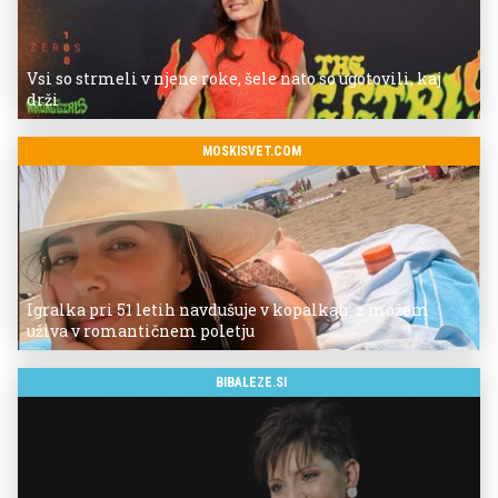
Vsi so strmeli v njene roke, šele nato so ugotovili, kaj
drži
MOSKISVET.COM
Igralka pri 51 letih navdušuje v kopalkah: z možem
uživa v romantičnem poletju
BIBALEZE.SI