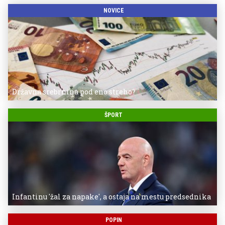
NOVICE
Državna srebrnina pod eno streho?
ŠPORT
Infantinu 'žal za napake', a ostaja na mestu predsednika
POPIN