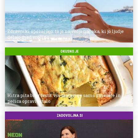
Zdravniki opozarjajo: to je največja napaka, ki jo ljudje
delajo med vročino
OKUSNO.JE
Hitra pita brez testa: vse sestavine samo zmešate in
pečica opravi ostalo
ZADOVOLJNA.SI