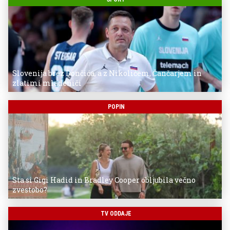
Slovenija brez Dončića, a z Nikolićem, Čančarjem in
zlatimi mladeniči
POPIN
Sta si Gigi Hadid in Bradley Cooper obljubila večno
zvestobo?
TV ODDAJE