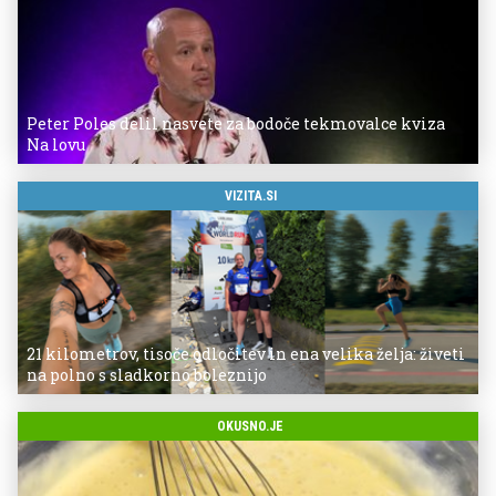
Peter Poles delil nasvete za bodoče tekmovalce kviza
Na lovu
VIZITA.SI
21 kilometrov, tisoče odločitev in ena velika želja: živeti
na polno s sladkorno boleznijo
OKUSNO.JE