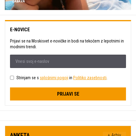
ZABAVA
E-NOVICE
Prijavi se na Moskisvet e-novičke in bodi na tekočem z lepotnimi in
modnimi trendi.
Strinjam se s
splošnimi pogoji
in
Politiko zasebnosti
.
PRIJAVI SE
ANKETA
+ Arhiv