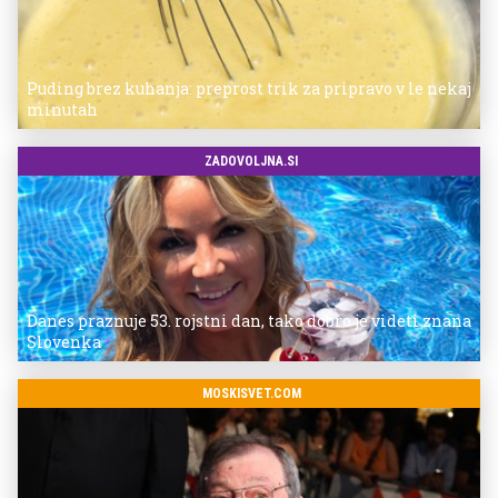
Puding brez kuhanja: preprost trik za pripravo v le nekaj
minutah
ZADOVOLJNA.SI
Danes praznuje 53. rojstni dan, tako dobro je videti znana
Slovenka
MOSKISVET.COM