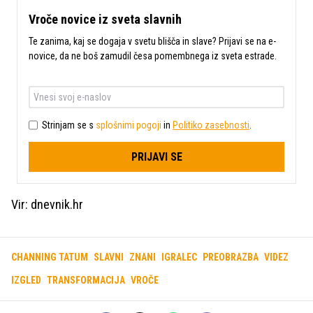
Vroče novice iz sveta slavnih
Te zanima, kaj se dogaja v svetu blišča in slave? Prijavi se na e-
novice, da ne boš zamudil česa pomembnega iz sveta estrade.
Strinjam se s
splošnimi pogoji
in
Politiko zasebnosti
.
PRIJAVI SE
Vir: dnevnik.hr
CHANNING TATUM
SLAVNI
ZNANI
IGRALEC
PREOBRAZBA
VIDEZ
IZGLED
TRANSFORMACIJA
VROČE