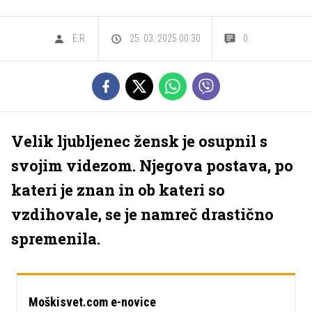
E.R.
25. 03. 2025 00.30
0
Velik ljubljenec žensk je osupnil s
svojim videzom. Njegova postava, po
kateri je znan in ob kateri so
vzdihovale, se je namreč drastično
spremenila.
Moškisvet.com e-novice