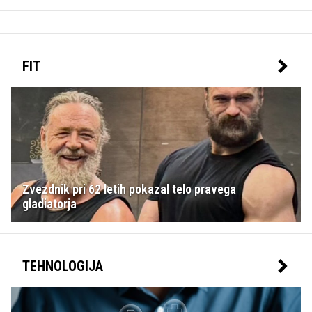
FIT
Zvezdnik pri 62 letih pokazal telo pravega
gladiatorja
TEHNOLOGIJA