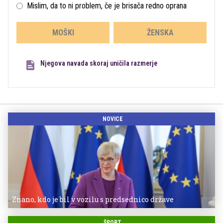
Mislim, da to ni problem, če je brisača redno oprana
MOŠKI
ŽENSKA
Njegova navada skoraj uničila razmerje
NOVICE
Znano, kdo je bil v vozilu s predsednico države
ŠPORT