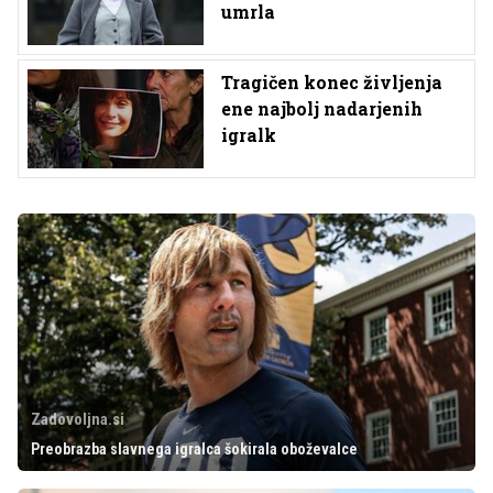
umrla
Tragičen konec življenja
ene najbolj nadarjenih
igralk
Zadovoljna.si
Preobrazba slavnega igralca šokirala oboževalce