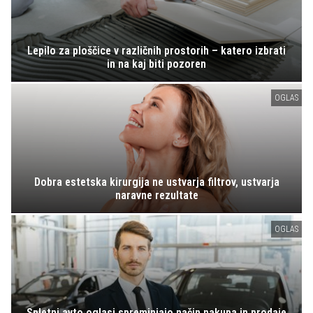
Lepilo za ploščice v različnih prostorih – katero izbrati
in na kaj biti pozoren
OGLAS
Dobra estetska kirurgija ne ustvarja filtrov, ustvarja
naravne rezultate
OGLAS
Spletni avto oglasi spreminjajo način nakupa in prodaje