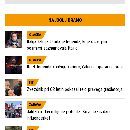
NAJBOLJ BRANO
GLASBA
Italija žaluje: Umrla je legenda, ki je s svojimi
pesmimi zaznamovala Italijo
GLASBA
Rock legenda končuje kariero, čaka na operacijo srca
FIT
Zvezdnik pri 62 letih pokazal telo pravega gladiatorja
ZABAVA
Jahta vredna milijone potonila: Krive razuzdane
influencerke!