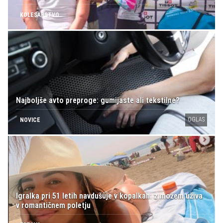
KOLESARSTVO
Najboljše avto preproge: gumijaste ali tekstilne?
OGLAS
NOVICE
Igralka pri 51 letih navdušuje v kopalkah: z možem uživa
v romantičnem poletju