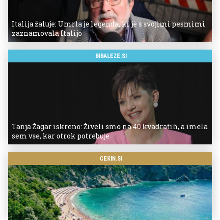
Italija žaluje: Umrla je legenda, ki je s svojimi pesmimi
zaznamovala Italijo
BIBALEZE.SI
Tanja Žagar iskreno: Živeli smo na 40 kvadratih, a imela
sem vse, kar otrok potrebuje
CEKIN.SI