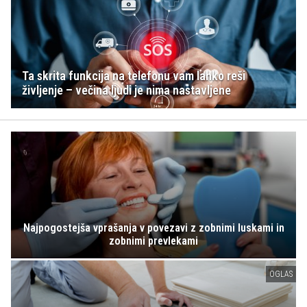
Ta skrita funkcija na telefonu vam lahko reši
življenje – večina ljudi je nima nastavljene
Najpogostejša vprašanja v povezavi z zobnimi luskami in
zobnimi prevlekami
OGLAS