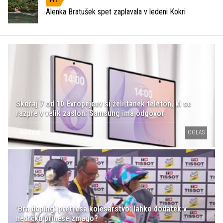
FIT
Alenka Bratušek spet zaplavala v ledeni Kokri
Skoraj 7 od 10 Evropejcev si želi tanek telefon, ki se
razpre v velik zaslon: Samsung ima odgovor
OGLAS
NOVICE
'Bra doping' pretresa kolesarstvo: lahko dodatek v
nedrčku prinese zmago?