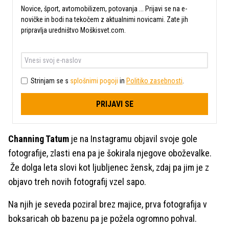
Novice, šport, avtomobilizem, potovanja ... Prijavi se na e-
novičke in bodi na tekočem z aktualnimi novicami. Zate jih
pripravlja uredništvo Moškisvet.com.
Strinjam se s
splošnimi pogoji
in
Politiko zasebnosti
.
PRIJAVI SE
Channing Tatum
je na Instagramu objavil svoje gole
fotografije, zlasti ena pa je šokirala njegove oboževalke.
Že dolga leta slovi kot ljubljenec žensk, zdaj pa jim je z
objavo treh novih fotografij vzel sapo.
Na njih je seveda poziral brez majice, prva fotografija v
boksaricah ob bazenu pa je požela ogromno pohval.