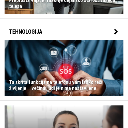
Preprosta vaja, ki razkrije dejansko starost vašega
telesa
TEHNOLOGIJA
Ta skrita funkcija na telefonu vam lahko reši
življenje – večina ljudi je nima nastavljene