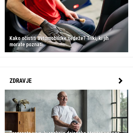
Kako očistiti avtomobilske sedeže? Triki, ki jih
morate poznati
ZDRAVJE