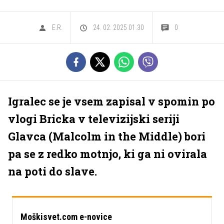
E.R.
24. 02. 2025 01.30
0
Igralec se je vsem zapisal v spomin po
vlogi Bricka v televizijski seriji
Glavca (Malcolm in the Middle) bori
pa se z redko motnjo, ki ga ni ovirala
na poti do slave.
Moškisvet.com e-novice