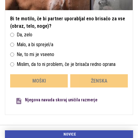
Bi te motilo, če bi partner uporabljal eno brisačo za vse
(obraz, telo, noge)?
Da, zelo
Malo, a bi sprejel/a
Ne, to mi je vseeno
Mislim, da to ni problem, če je brisača redno oprana
MOŠKI
ŽENSKA
Njegova navada skoraj uničila razmerje
NOVICE