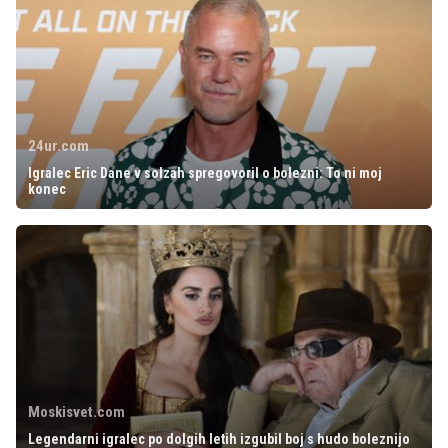
24ur.com
Igralec Eric Dane v solzah spregovoril o bolezni: To ni moj
konec
Moskisvet.com
Legendarni igralec po dolgih letih izgubil boj s hudo boleznijo