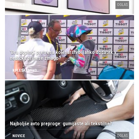
OGLAS
NOVICE
'Bra doping' pretresa kolesarstvo: lahko dodatek v
nedrčku prinese zmago?
KOLESARSTVO
Najboljše avto preproge: gumijaste ali tekstilne?
OGLAS
NOVICE