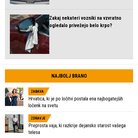
Zakaj nekateri vozniki na vzvratno
ogledalo privežejo belo krpo?
NAJBOLJ BRANO
ZABAVA
Hrvatica, ki je po ločitvi postala ena najbogatejših
ločenk na svetu
ZDRAVJE
Preprosta vaja, ki razkrije dejansko starost vašega
telesa