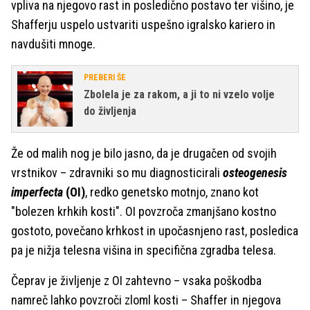
vpliva na njegovo rast in posledično postavo ter višino, je
Shafferju uspelo ustvariti uspešno igralsko kariero in
navdušiti mnoge.
PREBERI ŠE
Zbolela je za rakom, a ji to ni vzelo volje
do življenja
Že od malih nog je bilo jasno, da je drugačen od svojih
vrstnikov – zdravniki so mu diagnosticirali
osteogenesis
imperfecta
(OI)
, redko genetsko motnjo, znano kot
"bolezen krhkih kosti". OI povzroča zmanjšano kostno
gostoto, povečano krhkost in upočasnjeno rast, posledica
pa je nižja telesna višina in specifična zgradba telesa.
Čeprav je življenje z OI zahtevno – vsaka poškodba
namreč lahko povzroči zloml kosti – Shaffer in njegova