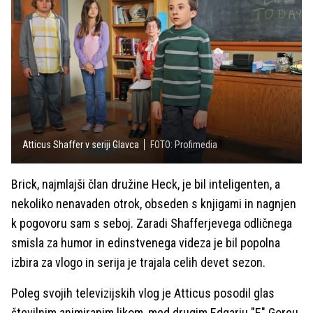
Atticus Shaffer v seriji Glavca
FOTO: Profimedia
Brick, najmlajši član družine Heck, je bil inteligenten, a
nekoliko nenavaden otrok, obseden s knjigami in nagnjen
k pogovoru sam s seboj. Zaradi Shafferjevega odličnega
smisla za humor in edinstvenega videza je bil popolna
izbira za vlogo in serija je trajala celih devet sezon.
Poleg svojih televizijskih vlog je Atticus posodil glas
številnim animiranim likom, med drugim Edgarju "E" Goreu