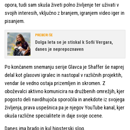
opora, tudi sam skuša živeti polno življenje ter uživati v
svojih interesih, vključno z branjem, igranjem video iger in
pisanjem.
PREBERI ŠE
Dolga leta se je stiskal k Sofii Vergara,
danes je neprepoznaven
Po končanem snemanju serije Glavca je Shaffer še naprej
delal kot
glasovni
igralec in nastopal v različnih projektih,
vendar še vedno ostaja prizemljen in skromen. Z
oboževalci aktivno komunicira na družbenih omrežjih, kjer
pogosto deli navdihujoča sporočila in anekdote iz svojega
življenja, prava uspešnica pa je njegov YouTube kanal, kjer
okuša različne specialitete in daje svoje ocene.
Danes ima brado in kul hipsterski slog.