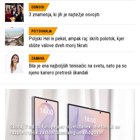
ODNOSI
3 znamenja, ki jih je najtežje osvojiti
POTOVANJA
Poljski Hel ni pekel, ampak raj: skriti polotok, kjer
slišite valove dveh morij hkrati
ZABAVA
Bila je ena najboljših tenisačic na svetu, nato pa so
njeno kariero pretresli škandali
Skoraj 7 od 10 Evropejcev si želi tanek telefon, ki se
razpre v velik zaslon: Samsung ima odgovor