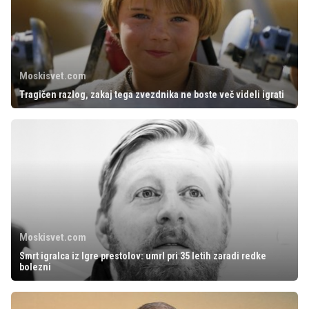
Moskisvet.com
Tragičen razlog, zakaj tega zvezdnika ne boste več videli igrati
Moskisvet.com
Smrt igralca iz Igre prestolov: umrl pri 35 letih zaradi redke
bolezni