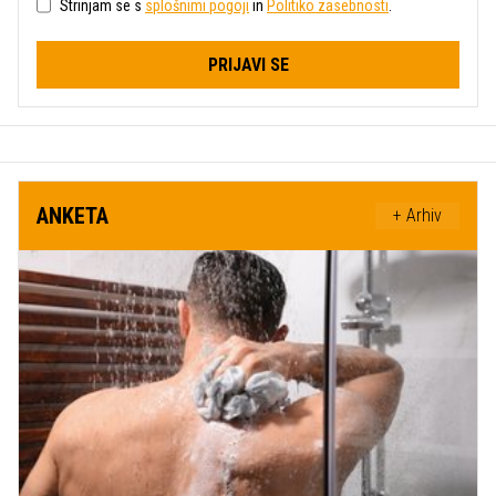
Strinjam se s
splošnimi pogoji
in
Politiko zasebnosti
.
PRIJAVI SE
ANKETA
+ Arhiv