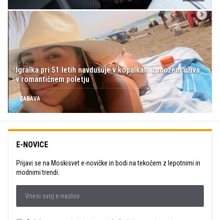
Igralka pri 51 letih navdušuje v kopalkah: z možem uživa
v romantičnem poletju
ZABAVA
E-NOVICE
Prijavi se na Moskisvet e-novičke in bodi na tekočem z lepotnimi in
modnimi trendi.