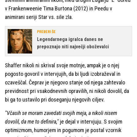
v Frankenweenie Tima Burtona (2012) in Peedu v
animirani seriji Star vs. sile zla.
PREBERI ŠE
Legendarnega igralca danes ne
prepoznajo niti največji oboževalci
Shaffer nikoli ni skrival svoje motnje, ampak je o njej
pogosto govoril v intervjujih, da bi ljudi izobraževal in
ozaveščal. Čeprav je njegovo stanje od njega zahtevalo
previdnost pri vsakodnevnih opravilih, ni nikoli dovolil, da
bi ga to ustavilo pri doseganju njegovih ciljev.
"Včasih se moram zavedati svojih meja, a nikoli nisem
dovolil, da me to definira,"
je dejal v intervjuju. S svojim
optimizmom, humorjem in pogumom je postal vzornik