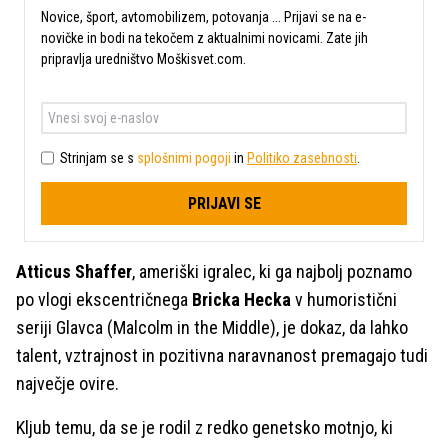
Novice, šport, avtomobilizem, potovanja ... Prijavi se na e-
novičke in bodi na tekočem z aktualnimi novicami. Zate jih
pripravlja uredništvo Moškisvet.com.
Strinjam se s
splošnimi pogoji
in
Politiko zasebnosti
.
PRIJAVI SE
Atticus Shaffer
, ameriški igralec, ki ga najbolj poznamo
po vlogi ekscentričnega
Bricka Hecka
v humoristični
seriji Glavca (Malcolm in the Middle), je dokaz, da lahko
talent, vztrajnost in pozitivna naravnanost premagajo tudi
največje ovire.
Kljub temu, da se je rodil z redko genetsko motnjo, ki