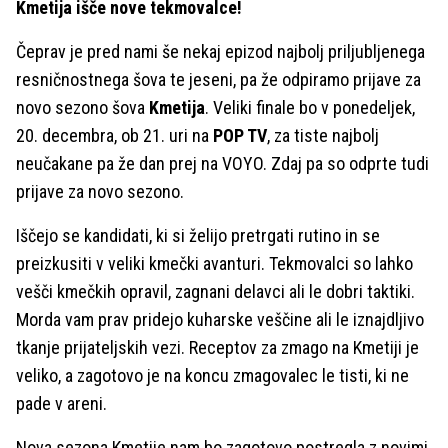
Kmetija išče nove tekmovalce!
Čeprav je pred nami še nekaj epizod najbolj priljubljenega
resničnostnega šova te jeseni, pa že odpiramo prijave za
novo sezono šova
Kmetija
. Veliki finale bo v ponedeljek,
20. decembra, ob 21. uri na
POP TV
, za tiste najbolj
neučakane pa že dan prej na VOYO. Zdaj pa so odprte tudi
prijave za novo sezono.
Iščejo se kandidati, ki si želijo pretrgati rutino in se
preizkusiti v veliki kmečki avanturi. Tekmovalci so lahko
vešči kmečkih opravil, zagnani delavci ali le dobri taktiki.
Morda vam prav pridejo kuharske veščine ali le iznajdljivo
tkanje prijateljskih vezi. Receptov za zmago na Kmetiji je
veliko, a zagotovo je na koncu zmagovalec le tisti, ki ne
pade v areni.
Nova sezona Kmetije nam bo zagotovo postregla z novimi