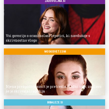
ZADOVOLJNA.SI
Vsi govorijo o oranžnolasi lepotici, ki navdušuje s
skrivnostno vlogo
MOSKISVET.COM
Njena prezgodnja smrt je pretresla modni svet: za slavo
se je skrivala tragedija
BIBALEZE.SI