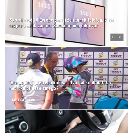
Skoraj 7 od 10 Evropejcev si želi tanek telefon, ki se
razpre v velik zaslon: Samsung ima odgovor
OGLAS
NOVICE
'Bra doping' pretresa kolesarstvo: lahko dodatek v
nedrčku prinese zmago?
KOLESARSTVO