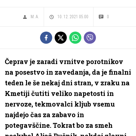
M. A.
10. 12. 2021 05.00
0
Čeprav je zaradi vrnitve porotnikov
na posestvo in zavedanja, da je finalni
teden le še nekaj dni stran, v zraku na
Kmetiji čutiti veliko napetosti in
nervoze, tekmovalci kljub vsemu
najdejo čas za zabavo in
potegavščine. Tokrat bo za smeh
poskrbel Aljaž Pušnik, nekdaj glavni