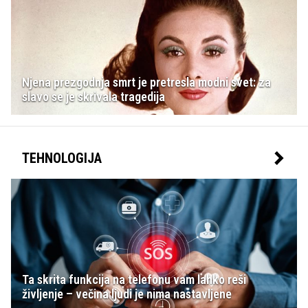
Njena prezgodnja smrt je pretresla modni svet: za
slavo se je skrivala tragedija
TEHNOLOGIJA
Ta skrita funkcija na telefonu vam lahko reši
življenje – večina ljudi je nima nastavljene