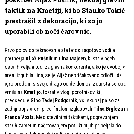
taktik na Kmetiji, ki bo Stanko Tokić
prestrašil z dekoracijo, ki so jo
uporabili ob noči čarovnic.
Prvo polovico tekmovanja sta letos zagotovo vodila
partnerja
Aljaž Pušnik
in
Lina Majcen
, ki sta v očeh
ostalih veljala tudi za glavna konkurenta, a ko je dvoboj v
areni izgubila Lina, se je Aljaž nepričakovano odločil, da
igro preda in s svojo drago odide domov. Zdaj sta se oba
vrnila na
Kmetijo
, tokrat v vlogi porotnikov, ki ji
predseduje
Gino Tadej Podgornik
, vsi skupaj pa so za
zadnji boj v areni pred finalom izglasovali
Tilna Brgleza
in
Franca Vozla
. Med številnimi taktikami, pogrevanjem
starih zamer in načrtovanjem poti, ki bi jih pripeljala do
finala, pa si tekmovalci radi vzamejo tudi čas za