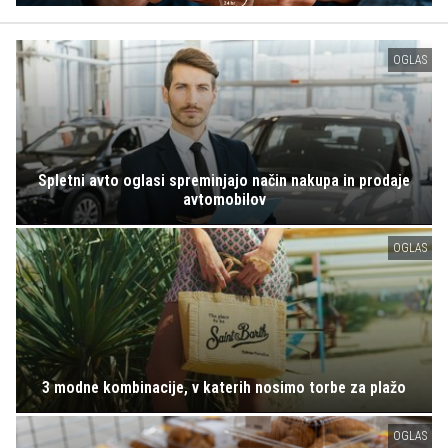
OGLAS
Spletni avto oglasi spreminjajo način nakupa in prodaje
avtomobilov
OGLAS
3 modne kombinacije, v katerih nosimo torbe za plažo
OGLAS