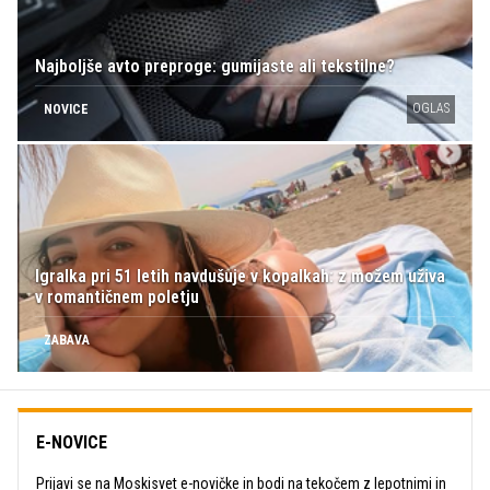
Najboljše avto preproge: gumijaste ali tekstilne?
OGLAS
NOVICE
Igralka pri 51 letih navdušuje v kopalkah: z možem uživa
v romantičnem poletju
ZABAVA
E-NOVICE
Prijavi se na Moskisvet e-novičke in bodi na tekočem z lepotnimi in