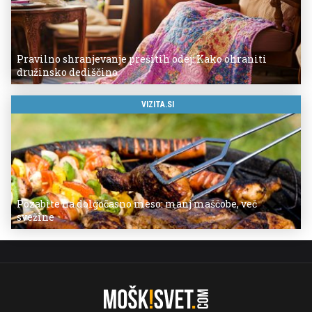
Pravilno shranjevanje prešitih odej: Kako ohraniti
družinsko dediščino
VIZITA.SI
Pozabite na dolgočasno meso: manj maščobe, več
svežine