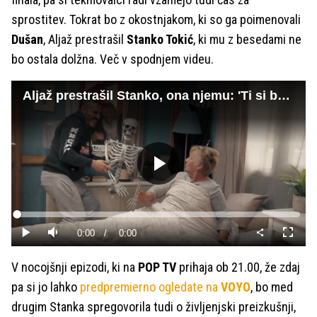
sprostitev. Tokrat bo z okostnjakom, ki so ga poimenovali
Dušan
, Aljaž prestrašil
Stanko Tokić
, ki mu z besedami ne
bo ostala dolžna. Več v spodnjem videu.
Aljaž prestrašil Stanko, ona njemu: 'Ti si bolan!'
Predvajaj
Loaded
:
0%
Current
0:00
/
Duration
0:00
Predvajaj
Tiho
Celoza
način
Time
V nocojšnji epizodi, ki na
POP TV
prihaja ob 21.00, že zdaj
pa si jo lahko
predpremierno ogledate na
VOYO
, bo med
drugim Stanka spregovorila tudi o življenjski preizkušnji,