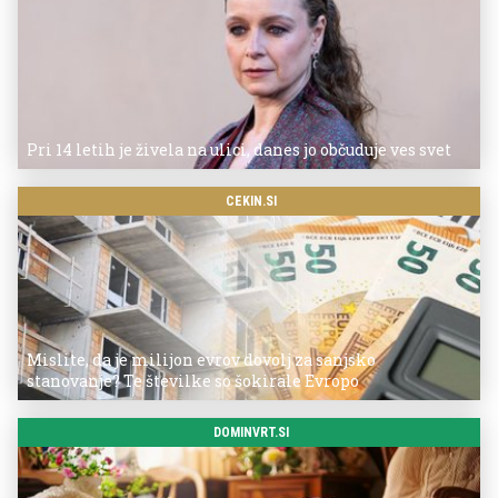
Pri 14 letih je živela na ulici, danes jo občuduje ves svet
CEKIN.SI
Mislite, da je milijon evrov dovolj za sanjsko
stanovanje? Te številke so šokirale Evropo
DOMINVRT.SI