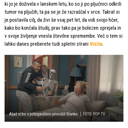
ki jo je doživela v lanskem letu, ko so ji po pljučnici odkrili
tumor na pljučih, ta pa se je že razraščal v srce. Takrat si
je postavila cilj, da živi še vsaj pet let, da vidi svojo hčer,
kako bo končala študij, prav tako pa je bolezen sprejela in
v svoje življenje vnesla številne spremembe. Več o tem si
lahko danes preberete tudi spletni strani
Vizita
.
Aljaž si bo s potegavščino privoščil Stanko.
FOTO: POP TV