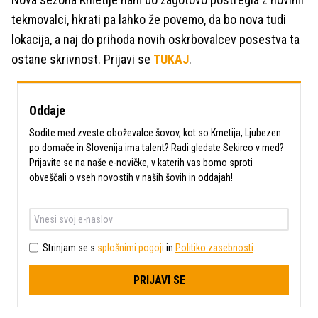
tekmovalci, hkrati pa lahko že povemo, da bo nova tudi
lokacija, a naj do prihoda novih oskrbovalcev posestva ta
ostane skrivnost. Prijavi se
TUKAJ
.
Oddaje
Sodite med zveste oboževalce šovov, kot so Kmetija, Ljubezen
po domače in Slovenija ima talent? Radi gledate Sekirco v med?
Prijavite se na naše e-novičke, v katerih vas bomo sproti
obveščali o vseh novostih v naših šovih in oddajah!
Strinjam se s
splošnimi pogoji
in
Politiko zasebnosti
.
PRIJAVI SE