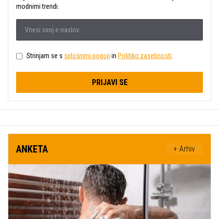
modnimi trendi.
Strinjam se s
splošnimi pogoji
in
Politiko zasebnosti
.
PRIJAVI SE
ANKETA
+ Arhiv