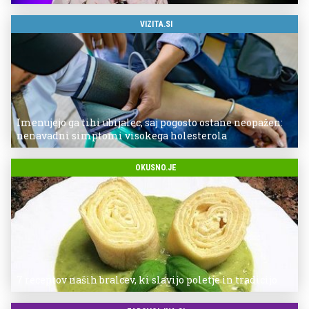
VIZITA.SI
Imenujejo ga tihi ubijalec, saj pogosto ostane neopažen:
nenavadni simptomi visokega holesterola
OKUSNO.JE
7 receptov naših bralcev, ki slavijo poletje in tradicijo