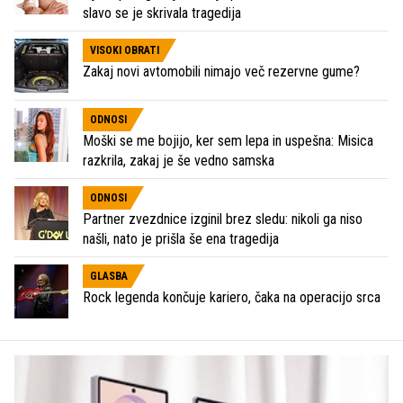
slavo se je skrivala tragedija
VISOKI OBRATI
Zakaj novi avtomobili nimajo več rezervne gume?
ODNOSI
Moški se me bojijo, ker sem lepa in uspešna: Misica
razkrila, zakaj je še vedno samska
ODNOSI
Partner zvezdnice izginil brez sledu: nikoli ga niso
našli, nato je prišla še ena tragedija
GLASBA
Rock legenda končuje kariero, čaka na operacijo srca