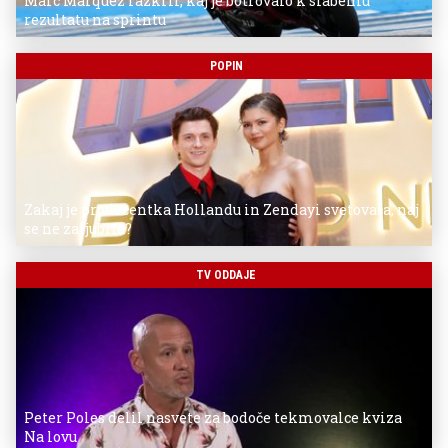
Marc Marquez razkril, kaj je botrovalo k slabemu
rezultatu na sprintu
POPIN
Zakaj je producentka Hollandu in Zendayi svetovala, naj
se ne zaljubita?
TV ODDAJE
Peter Poles delil nasvete za bodoče tekmovalce kviza
Na lovu