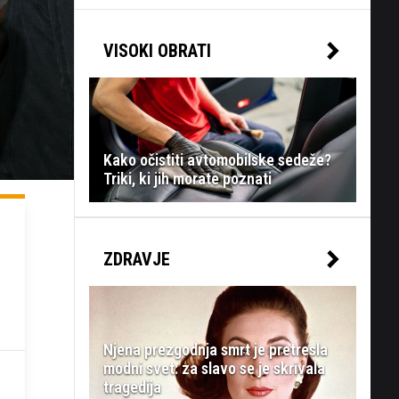
VISOKI OBRATI
Kako očistiti avtomobilske sedeže?
Triki, ki jih morate poznati
ZDRAVJE
Njena prezgodnja smrt je pretresla
modni svet: za slavo se je skrivala
tragedija