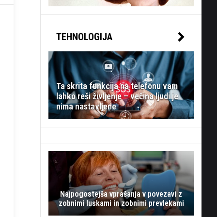
TEHNOLOGIJA
Ta skrita funkcija na telefonu vam
lahko reši življenje – večina ljudi je
nima nastavljene
Najpogostejša vprašanja v povezavi z
zobnimi luskami in zobnimi prevlekami