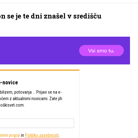
 se je te dni znašel v središču
-novice
lizem, potovanja ... Prijavi se na e-
očem z aktualnimi novicami. Zate jih
Moškisvet.com.
nimi pogoji
in
Politiko zasebnosti
.