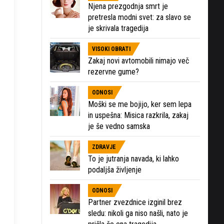
Njena prezgodnja smrt je
pretresla modni svet: za slavo se
je skrivala tragedija
VISOKI OBRATI
Zakaj novi avtomobili nimajo več
rezervne gume?
ODNOSI
Moški se me bojijo, ker sem lepa
in uspešna: Misica razkrila, zakaj
je še vedno samska
ZDRAVJE
To je jutranja navada, ki lahko
podaljša življenje
ODNOSI
Partner zvezdnice izginil brez
sledu: nikoli ga niso našli, nato je