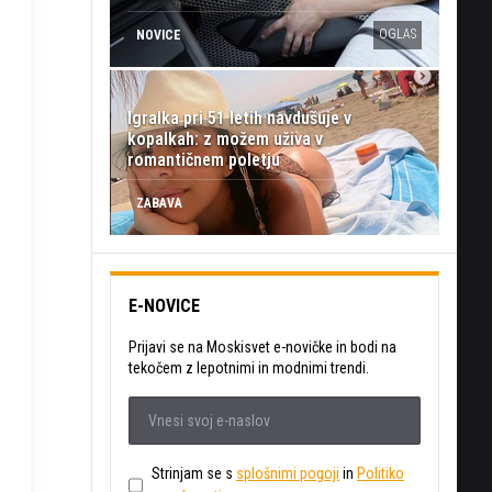
OGLAS
NOVICE
Igralka pri 51 letih navdušuje v
kopalkah: z možem uživa v
romantičnem poletju
ZABAVA
E-NOVICE
Prijavi se na Moskisvet e-novičke in bodi na
tekočem z lepotnimi in modnimi trendi.
Strinjam se s
splošnimi pogoji
in
Politiko