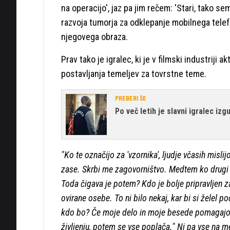
na operacijo', jaz pa jim rečem: 'Stari, tako sem
razvoja tumorja za odklepanje mobilnega tele
njegovega obraza.
Prav tako je igralec, ki je v filmski industriji
postavljanja temeljev za tovrstne teme.
PREBERI ŠE
Po več letih je slavni igralec izg
"Ko te označijo za 'vzornika', ljudje včasih misli
zase. Skrbi me zagovorništvo. Medtem ko drugi l
Toda čigava je potem? Kdo je bolje pripravljen 
ovirane osebe. To ni bilo nekaj, kar bi si želel p
kdo bo? Če moje delo in moje besede pomagajo d
življenju, potem se vse poplača." Ni pa vse na me