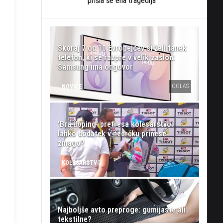
prišla še ena tragedija
Skoraj 7 od 10 Evropejcev si želi tanek
telefon, ki se razpre v velik zaslon:
Samsung ima odgovor
OGLAS
NOVICE
'Bra doping' pretresa kolesarstvo:
lahko dodatek v nedrčku prinese
zmago?
KOLESARSTVO
Najboljše avto preproge: gumijaste ali
tekstilne?