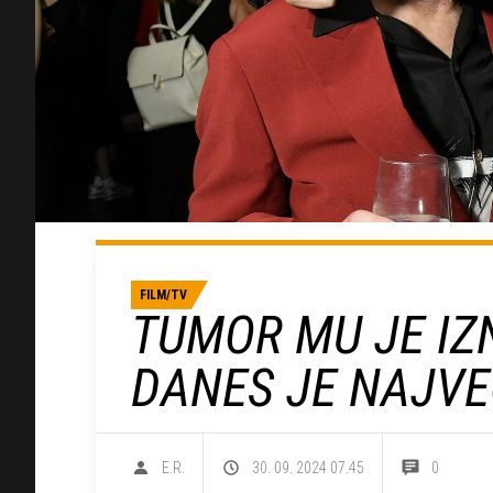
FILM/TV
TUMOR MU JE IZ
DANES JE NAJVE
E.R.
30. 09. 2024 07.45
0