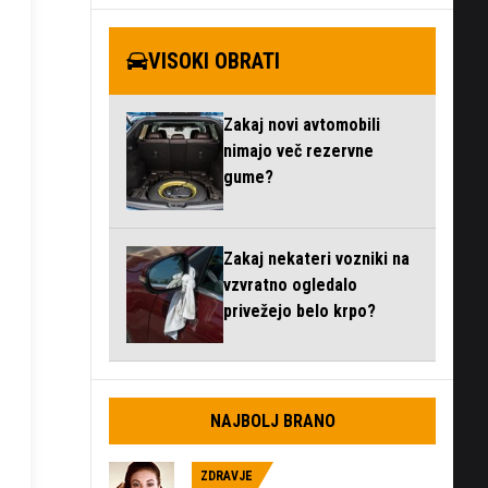
VISOKI OBRATI
Zakaj novi avtomobili
nimajo več rezervne
gume?
Zakaj nekateri vozniki na
vzvratno ogledalo
privežejo belo krpo?
NAJBOLJ BRANO
ZDRAVJE