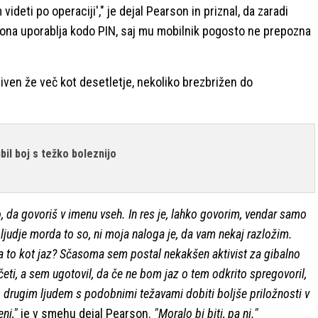
 videti po operaciji'," je dejal Pearson in priznal, da zaradi
fona uporablja kodo PIN, saj mu mobilnik pogosto ne prepozna
 aktiven že več kot desetletje, nekoliko brezbrižen do
ubil boj s težko boleznijo
jo, da govoriš v imenu vseh. In res je, lahko govorim, vendar samo
judje morda to so, ni moja naloga je, da vam nekaj razložim.
za to kot jaz? Sčasoma sem postal nekakšen aktivist za gibalno
očeti, a sem ugotovil, da če ne bom jaz o tem odkrito spregovoril,
rugim ljudem s podobnimi težavami dobiti boljše priložnosti v
ni,"
je v smehu dejal Pearson.
"Moralo bi biti, pa ni."