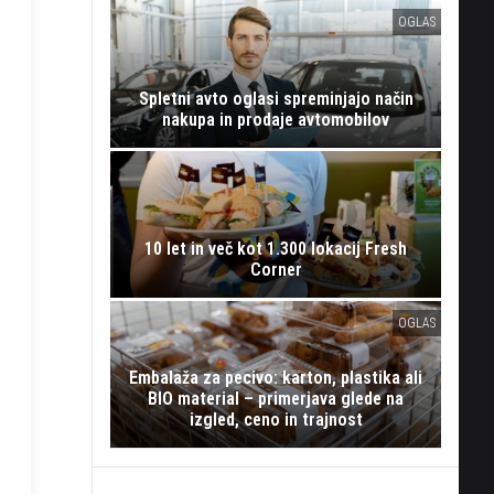
OGLAS
Spletni avto oglasi spreminjajo način
nakupa in prodaje avtomobilov
10 let in več kot 1.300 lokacij Fresh
Corner
OGLAS
Embalaža za pecivo: karton, plastika ali
BIO material – primerjava glede na
izgled, ceno in trajnost