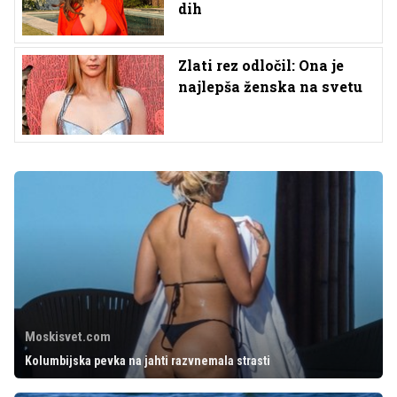
dih
Zlati rez odločil: Ona je
najlepša ženska na svetu
Moskisvet.com
Kolumbijska pevka na jahti razvnemala strasti