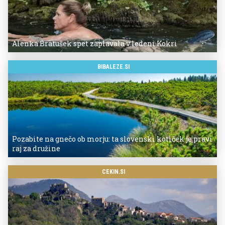
Alenka Bratušek spet zaplavala v ledeni Kokri
BIBALEZE.SI
Pozabite na gnečo ob morju: ta slovenski kotiček je pravi
raj za družine
CEKIN.SI