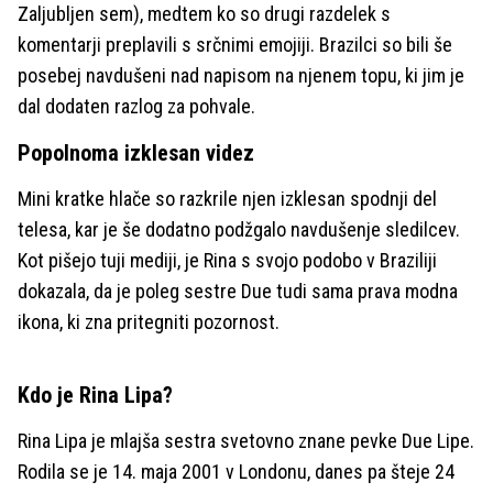
Zaljubljen sem), medtem ko so drugi razdelek s
komentarji preplavili s srčnimi emojiji. Brazilci so bili še
posebej navdušeni nad napisom na njenem topu, ki jim je
dal dodaten razlog za pohvale.
Popolnoma izklesan videz
Mini kratke hlače so razkrile njen izklesan spodnji del
telesa, kar je še dodatno podžgalo navdušenje sledilcev.
Kot pišejo tuji mediji, je Rina s svojo podobo v Braziliji
dokazala, da je poleg sestre Due tudi sama prava modna
ikona, ki zna pritegniti pozornost.
Kdo je Rina Lipa?
Rina Lipa je mlajša sestra svetovno znane pevke Due Lipe.
Rodila se je 14. maja 2001 v Londonu, danes pa šteje 24