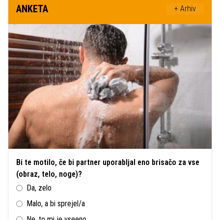
ANKETA
+ Arhiv
Bi te motilo, če bi partner uporabljal eno brisačo za vse
(obraz, telo, noge)?
Da, zelo
Malo, a bi sprejel/a
Ne, to mi je vseeno