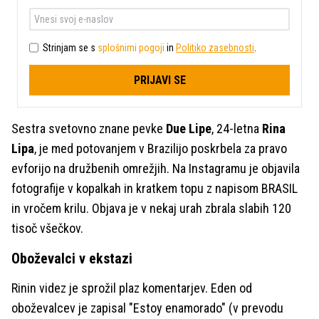
Strinjam se s
splošnimi pogoji
in
Politiko zasebnosti
.
PRIJAVI SE
Sestra svetovno znane pevke
Due Lipe
, 24-letna
Rina
Lipa
, je med potovanjem v Brazilijo poskrbela za pravo
evforijo na družbenih omrežjih. Na Instagramu je objavila
fotografije v kopalkah in kratkem topu z napisom BRASIL
in vročem krilu. Objava je v nekaj urah zbrala slabih 120
tisoč všečkov.
Oboževalci v ekstazi
Rinin videz je sprožil plaz komentarjev. Eden od
oboževalcev je zapisal "Estoy enamorado" (v prevodu