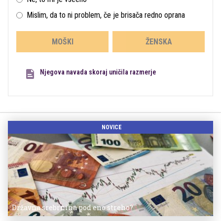
Mislim, da to ni problem, če je brisača redno oprana
MOŠKI
ŽENSKA
Njegova navada skoraj uničila razmerje
NOVICE
Državna srebrnina pod eno streho?