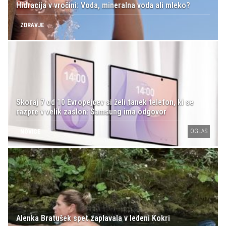
Hidracija v vročini: Voda, mineralna voda ali mleko?
ZDRAVJE
Skoraj 7 od 10 Evropejcev si želi tanek telefon, ki se
razpre v velik zaslon: Samsung ima odgovor
OGLAS
NOVICE
Alenka Bratušek spet zaplavala v ledeni Kokri