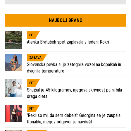
NAJBOLJ BRANO
FIT
Alenka Bratušek spet zaplavala v ledeni Kokri
ZABAVA
Slovenska pevka si je zategnila vozel na kopalkah in
dvignila temperaturo
FIT
Shujšal je 45 kilogramov, njegova skrivnost pa ni bila
draga dieta
FIT
'Rekli so mi, da sem debela': Georgina se je zaupala
Ronaldu, njegov odgovor je navdušil