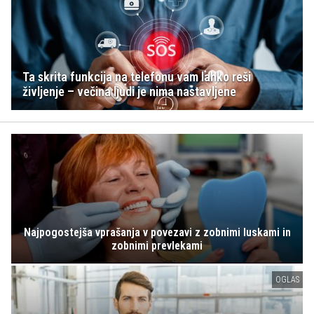
Ta skrita funkcija na telefonu vam lahko reši
življenje – večina ljudi je nima nastavljene
Najpogostejša vprašanja v povezavi z zobnimi luskami in
zobnimi prevlekami
OGLAS