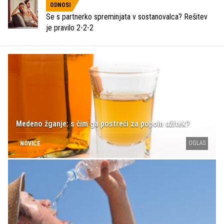
ODNOSI
Se s partnerko spreminjata v sostanovalca? Rešitev
je pravilo 2-2-2
Medeno žganje: s čim ga postreči za popoln užitek?
OGLAS
NOVICE