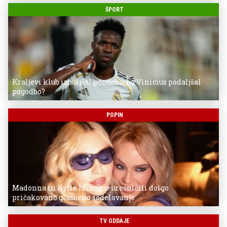
ŠPORT
Kraljevi klub izboljšal ponudbo, bo Vinicius podaljšal
pogodbo?
POPIN
Madonna in Kylie Minogue uresničili dolgo
pričakovano glasbeno sodelovanje
TV ODDAJE