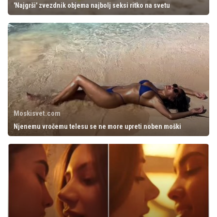
'Najgrši' zvezdnik objema najbolj seksi ritko na svetu
Moskisvet.com
Njenemu vročemu telesu se ne more upreti noben moški