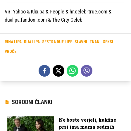
Vir: Yahoo & Klix.ba & People & hr.celeb-true.com &
dualipa.fandom.com & The City Celeb
RINA LIPA
DUA LIPA
SESTRA DUE LIPE
SLAVNI
ZNANI
SEKSI
VROČE
SORODNI ČLANKI
Ne boste verjeli, kakšne
prsi ima mama sedmih