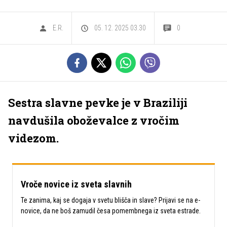
E.R.
05. 12. 2025 03.30
0
Sestra slavne pevke je v Braziliji
navdušila oboževalce z vročim
videzom.
Vroče novice iz sveta slavnih
Te zanima, kaj se dogaja v svetu blišča in slave? Prijavi se na e-
novice, da ne boš zamudil česa pomembnega iz sveta estrade.