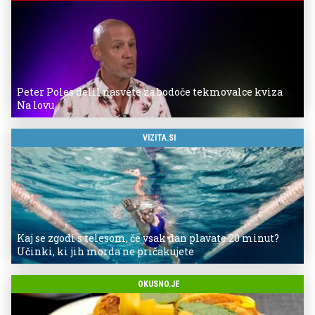
Peter Poles delil nasvete za bodoče tekmovalce kviza
Na lovu
VIZITA.SI
Kaj se zgodi s telesom, če vsak dan plavate 20 minut?
Učinki, ki jih morda ne pričakujete
OKUSNO.JE