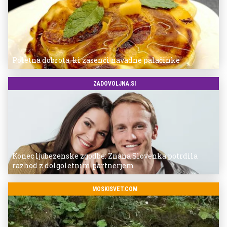
Poletna dobrota, ki zasenči navadne palačinke
ZADOVOLJNA.SI
Konec ljubezenske zgodbe: Znana Slovenka potrdila
razhod z dolgoletnim partnerjem
MOSKISVET.COM