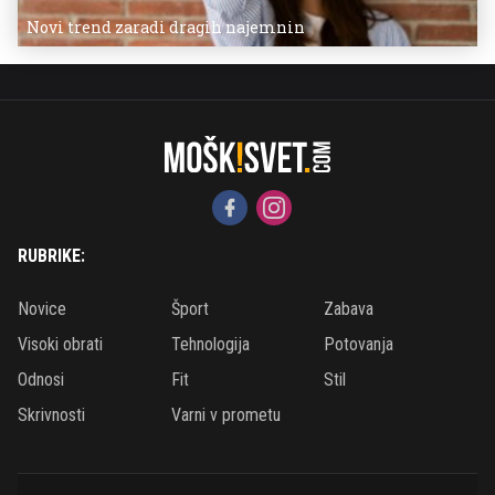
Novi trend zaradi dragih najemnin
RUBRIKE:
Novice
Šport
Zabava
Visoki obrati
Tehnologija
Potovanja
Odnosi
Fit
Stil
Skrivnosti
Varni v prometu