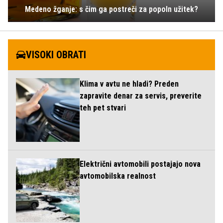
Medeno žganje: s čim ga postreči za popoln užitek?
VISOKI OBRATI
Klima v avtu ne hladi? Preden
zapravite denar za servis, preverite
teh pet stvari
Električni avtomobili postajajo nova
avtomobilska realnost