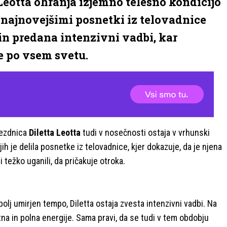
Leotta ohranja izjemno telesno kondicijo
 najnovejšimi posnetki iz telovadnice
 in predana intenzivni vadbi, kar
e po vsem svetu.
vezdnica
Diletta Leotta
tudi v nosečnosti ostaja v vrhunski
ih je delila posnetke iz telovadnice, kjer dokazuje, da je njena
 težko uganili, da pričakuje otroka.
lj umirjen tempo, Diletta ostaja zvesta intenzivni vadbi. Na
a in polna energije. Sama pravi, da se tudi v tem obdobju