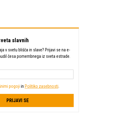
sveta slavnih
a v svetu blišča in slave? Prijavi se na e-
mudil česa pomembnega iz sveta estrade.
nimi pogoji
in
Politiko zasebnosti
.
PRIJAVI SE