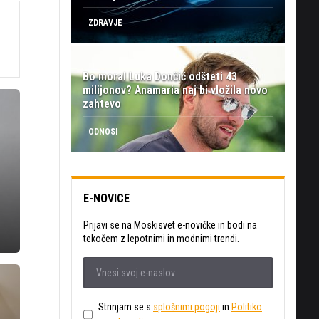
i
ZDRAVJE
Bo moral Luka Dončić odšteti 43
milijonov? Anamaria naj bi vložila novo
zahtevo
ODNOSI
E-NOVICE
Prijavi se na Moskisvet e-novičke in bodi na
tekočem z lepotnimi in modnimi trendi.
Strinjam se s
splošnimi pogoji
in
Politiko