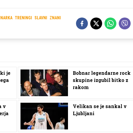
INARKA
TRENINGI
SLAVNI
ZNANI
ki je
Bobnar legendarne rock
čega
skupine izgubil bitko z
rakom
a v
Velikan se je sankal v
erja
Ljubljani