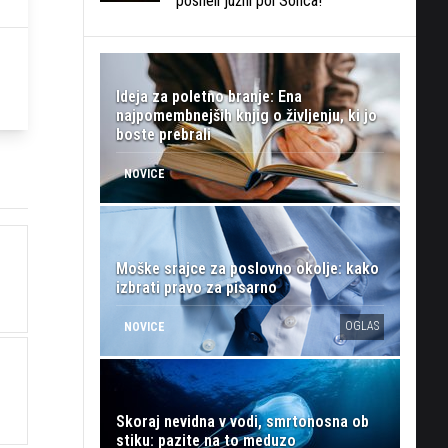
posneli južni pol Sonca!
Ideja za poletno branje: Ena
najpomembnejših knjig o življenju, ki jo
boste prebrali
NOVICE
Moške srajce za poslovno okolje: kako
izbrati pravo za pisarno
OGLAS
NOVICE
Skoraj nevidna v vodi, smrtonosna ob
stiku: pazite na to meduzo