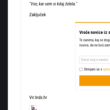
"Vse, kar sem si kdaj želela."
Zaključek
Vroče novice iz 
Te zanima, kaj se dogaj
novice, da ne boš za
Strinjam se s
sploš
Vir:Indx.hr
UI