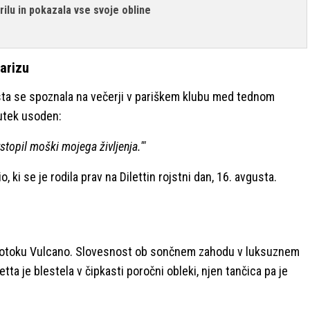
krilu in pokazala vse svoje obline
arizu
sta se spoznala na večerji v pariškem klubu med tednom
nutek usoden:
vstopil moški mojega življenja.'"
 ki se je rodila prav na Dilettin rojstni dan, 16. avgusta.
tem otoku Vulcano. Slovesnost ob sončnem zahodu v luksuznem
etta je blestela v čipkasti poročni obleki, njen tančica pa je