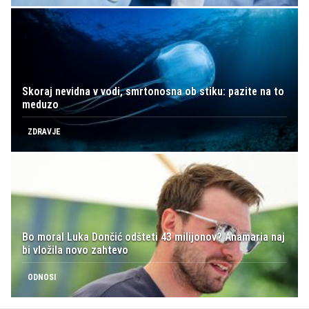
Skoraj nevidna v vodi, smrtonosna ob stiku: pazite na to
meduzo
ZDRAVJE
Bo moral Luka Dončić odšteti 43 milijonov? Anamaria naj
bi vložila novo zahtevo
ODNOSI