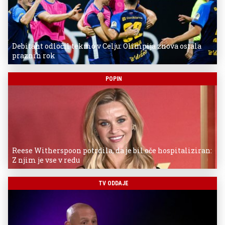
Debitant odločil tekmo v Celju: Olimpija znova ostala
praznih rok
POPIN
Reese Witherspoon potrdila, da je bil oče hospitaliziran:
Z njim je vse v redu
TV ODDAJE