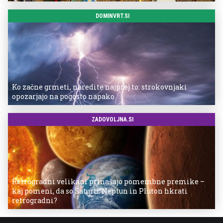
DOMINVRT.SI
Ko začne grmeti, naredite najprej to: strokovnjaki
opozarjajo na pogosto napako
ZADOVOLJNA.SI
Retrogradni velikani prinašajo pomembne premike –
kaj pomeni, da so Saturn, Neptun in Pluton hkrati
retrogradni?