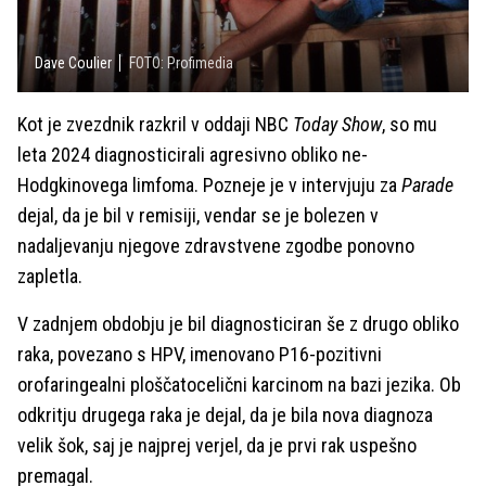
Dave Coulier
FOTO: Profimedia
Kot je zvezdnik razkril v oddaji NBC
Today Show
, so mu
leta 2024 diagnosticirali agresivno obliko ne-
Hodgkinovega limfoma. Pozneje je v intervjuju za
Parade
dejal, da je bil v remisiji, vendar se je bolezen v
nadaljevanju njegove zdravstvene zgodbe ponovno
zapletla.
V zadnjem obdobju je bil diagnosticiran še z drugo obliko
raka, povezano s HPV, imenovano P16-pozitivni
orofaringealni ploščatocelični karcinom na bazi jezika. Ob
odkritju drugega raka je dejal, da je bila nova diagnoza
velik šok, saj je najprej verjel, da je prvi rak uspešno
premagal.