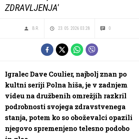
ZDRAVLJENJA'
B.R.
23. 05. 2026 03.28
0
Igralec Dave Coulier, najbolj znan po
kultni seriji Polna hiša, je v zadnjem
videu na družbenih omrežjih razkril
podrobnosti svojega zdravstvenega
stanja, potem ko so oboževalci opazili
njegovo spremenjeno telesno podobo