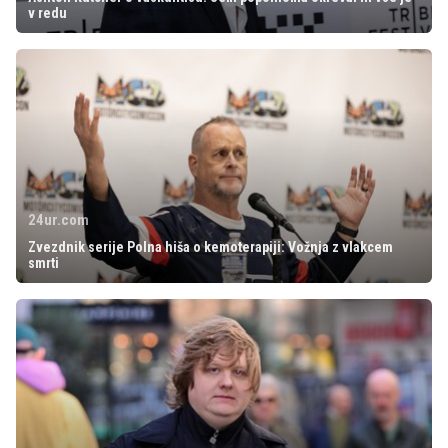
v redu
24ur.com
Zvezdnik serije Polna hiša o kemoterapiji: Vožnja z vlakcem
smrti