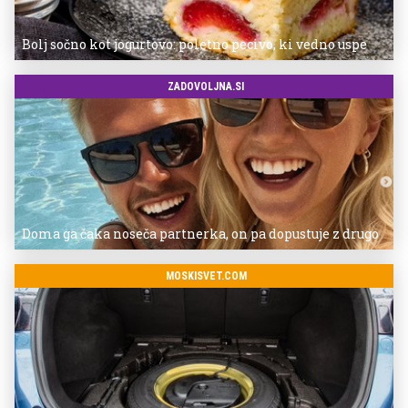
Bolj sočno kot jogurtovo: poletno pecivo, ki vedno uspe
ZADOVOLJNA.SI
Doma ga čaka noseča partnerka, on pa dopustuje z drugo
MOSKISVET.COM