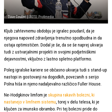
Dave Coulier
FOTO: Profimedia
Kljub zahtevnemu obdobju je igralec poudaril, da je
njegova napoved zdravljenja trenutno spodbudna in da
ostaja optimističen. Dodal je še, da se še naprej ukvarja
tudi z ustvarjalnimi projekti in svojimi podjetniškimi
dejavnostmi, vključno z lastno spletno platformo.
Poleg igralske kariere se občasno ukvarja tudi s stand-up
nastopi in gostovanji na dogodkih, povezanih s serijo
Polna hiša in njeno nadaljevalno različico Fuller House.
Ne-Hodgkinov limfom je
skupina rakavih bolezni, ki
nastanejo v limfnem sistemu
, torej v delu telesa, ki je
ključen za imunsko obrambo. Pri tej bolezni pride do