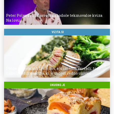
Peter Poles delil nasvete za bodoče tekmovalce kviza
Na lovu
VIZITA.SI
Polna je nevarnih toksinov, a jo imamo vsi radi: to je
najbolj nezdrava riba, ki jo mnogi redno uživajo
OKUSNO.JE