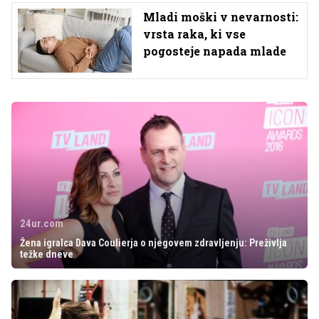
Mladi moški v nevarnosti:
vrsta raka, ki vse
pogosteje napada mlade
24ur.com
Žena igralca Dava Coulierja o njegovem zdravljenju: Preživlja
težke dneve