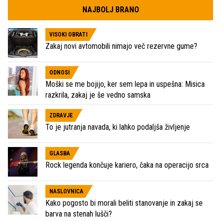
NAJBOLJ BRANO
VISOKI OBRATI
Zakaj novi avtomobili nimajo več rezervne gume?
ODNOSI
Moški se me bojijo, ker sem lepa in uspešna: Misica
razkrila, zakaj je še vedno samska
ZDRAVJE
To je jutranja navada, ki lahko podaljša življenje
GLASBA
Rock legenda končuje kariero, čaka na operacijo srca
NASLOVNICA
Kako pogosto bi morali beliti stanovanje in zakaj se
barva na stenah lušči?