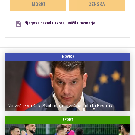
MOŠKI
ŽENSKA
Njegova navada skoraj uničila razmerje
NOVICE
Največ je vložila Svoboda, največ pa dobila Resnica
ŠPORT