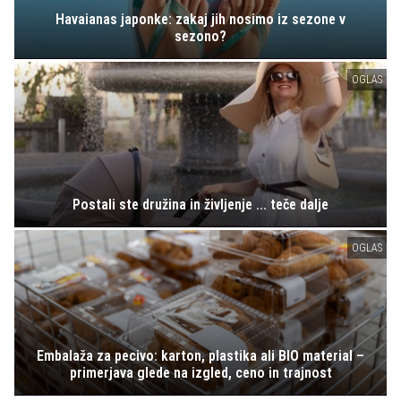
Havaianas japonke: zakaj jih nosimo iz sezone v
sezono?
OGLAS
Postali ste družina in življenje ... teče dalje
OGLAS
Embalaža za pecivo: karton, plastika ali BIO material –
primerjava glede na izgled, ceno in trajnost