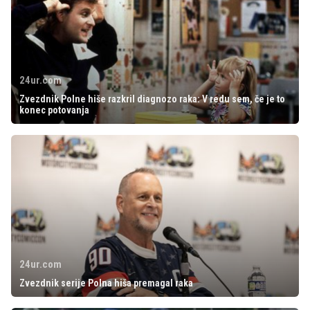
24ur.com
Zvezdnik Polne hiše razkril diagnozo raka: V redu sem, če je to
konec potovanja
24ur.com
Zvezdnik serije Polna hiša premagal raka