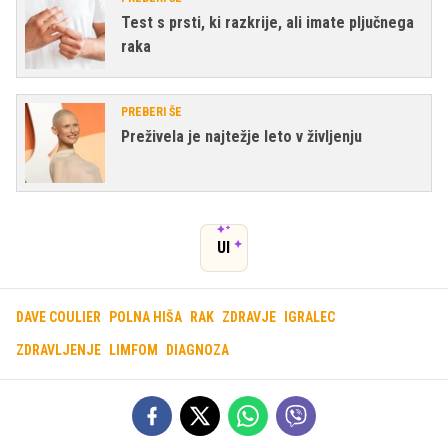
Test s prsti, ki razkrije, ali imate pljučnega
raka
PREBERI ŠE
Preživela je najtežje leto v življenju
UI
DAVE COULIER
POLNA HIŠA
RAK
ZDRAVJE
IGRALEC
ZDRAVLJENJE
LIMFOM
DIAGNOZA