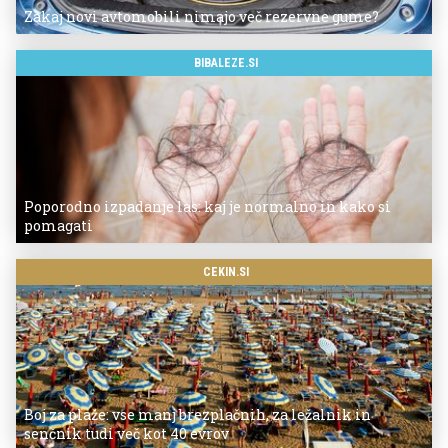
Zakaj novi avtomobili nimajo več rezervne gume?
BIBALEZE.SI
Poporodno izpadanje las: kaj je normalno in kako si
pomagati
CEKIN.SI
Boj za plaže: vse manj brezplačnih, za ležalnik in
senčnik tudi več kot 40 evrov