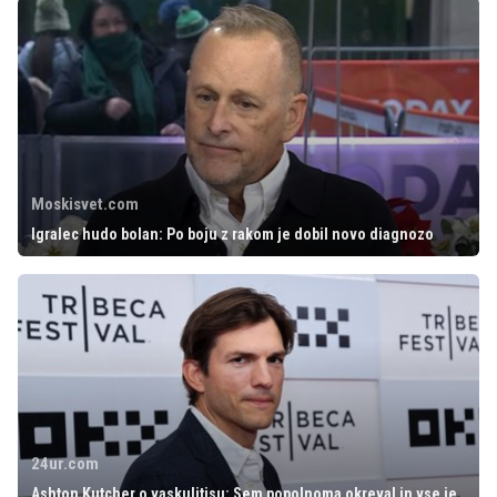
Moskisvet.com
Igralec hudo bolan: Po boju z rakom je dobil novo diagnozo
24ur.com
Ashton Kutcher o vaskulitisu: Sem popolnoma okreval in vse je