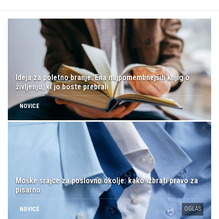
Ideja za poletno branje: Ena najpomembnejših knjig o
življenju, ki jo boste prebrali
NOVICE
Moške srajce za poslovno okolje: kako izbrati pravo za
pisarno
OGLAS
NOVICE