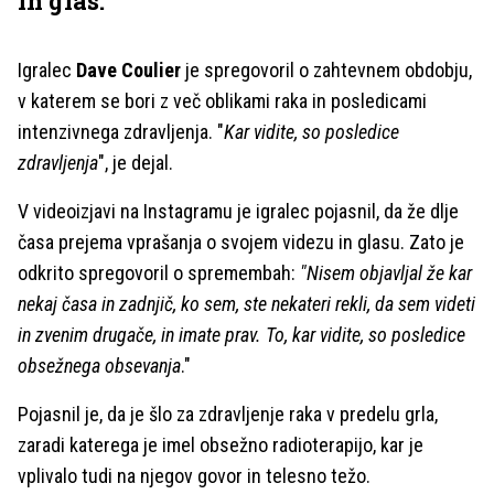
in glas.
Igralec
Dave Coulier
je spregovoril o zahtevnem obdobju,
v katerem se bori z več oblikami raka in posledicami
intenzivnega zdravljenja. "
Kar vidite, so posledice
zdravljenja
", je dejal.
V videoizjavi na Instagramu je igralec pojasnil, da že dlje
časa prejema vprašanja o svojem videzu in glasu. Zato je
odkrito spregovoril o spremembah:
"Nisem objavljal že kar
nekaj časa in zadnjič, ko sem, ste nekateri rekli, da sem videti
in zvenim drugače, in imate prav. To, kar vidite, so posledice
obsežnega obsevanja
."
Pojasnil je, da je šlo za zdravljenje raka v predelu grla,
zaradi katerega je imel obsežno radioterapijo, kar je
vplivalo tudi na njegov govor in telesno težo.