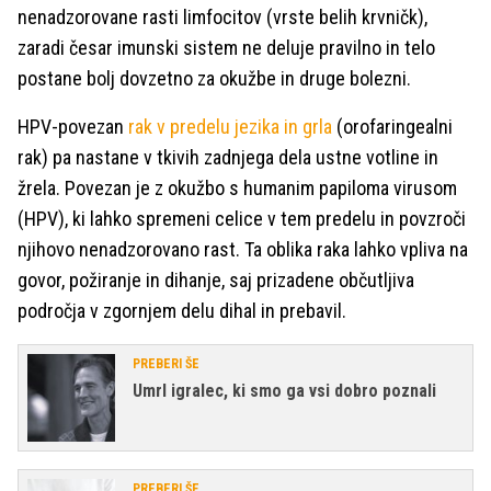
nenadzorovane rasti limfocitov (vrste belih krvničk),
zaradi česar imunski sistem ne deluje pravilno in telo
postane bolj dovzetno za okužbe in druge bolezni.
HPV-povezan
rak v predelu jezika in grla
(orofaringealni
rak) pa nastane v tkivih zadnjega dela ustne votline in
žrela. Povezan je z okužbo s humanim papiloma virusom
(HPV), ki lahko spremeni celice v tem predelu in povzroči
njihovo nenadzorovano rast. Ta oblika raka lahko vpliva na
govor, požiranje in dihanje, saj prizadene občutljiva
področja v zgornjem delu dihal in prebavil.
PREBERI ŠE
Umrl igralec, ki smo ga vsi dobro poznali
PREBERI ŠE