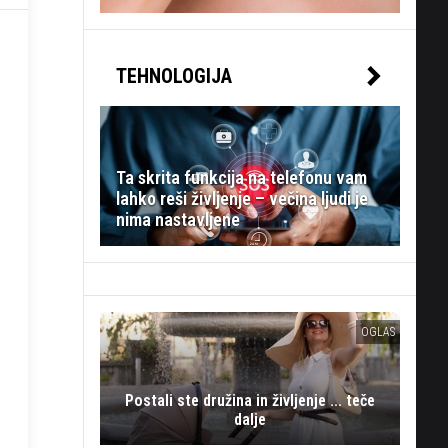
TEHNOLOGIJA
Ta skrita funkcija na telefonu vam
lahko reši življenje – večina ljudi je
nima nastavljene
OGLAS
Postali ste družina in življenje ... teče
dalje