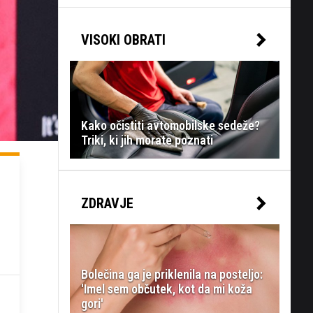
VISOKI OBRATI
Kako očistiti avtomobilske sedeže?
Triki, ki jih morate poznati
ZDRAVJE
Bolečina ga je priklenila na posteljo:
'Imel sem občutek, kot da mi koža
gori'