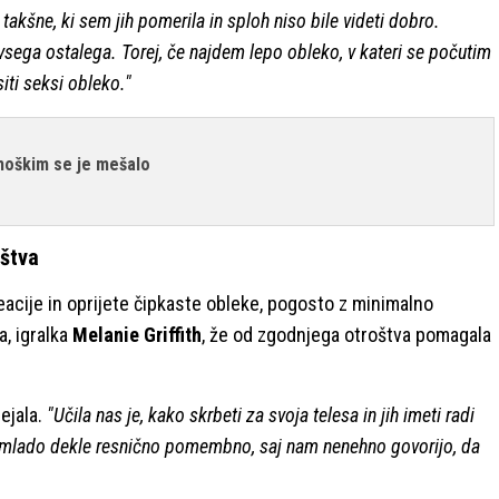
 takšne, ki sem jih pomerila in sploh niso bile videti dobro.
vsega ostalega. Torej, če najdem lepo obleko, v kateri se počutim
iti seksi obleko."
 moškim se je mešalo
štva
eacije in oprijete čipkaste obleke, pogosto z minimalno
ma, igralka
Melanie Griffith
, že od zgodnjega otroštva pomagala
dejala.
"Učila nas je, kako skrbeti za svoja telesa in jih imeti radi
 za mlado dekle resnično pomembno, saj nam nenehno govorijo, da