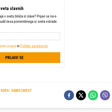
sveta slavnih
a v svetu blišča in slave? Prijavi se na e-
mudil česa pomembnega iz sveta estrade.
nimi pogoji
in
Politiko zasebnosti
.
PRIJAVI SE
SEKSI
SAMOZAVEST