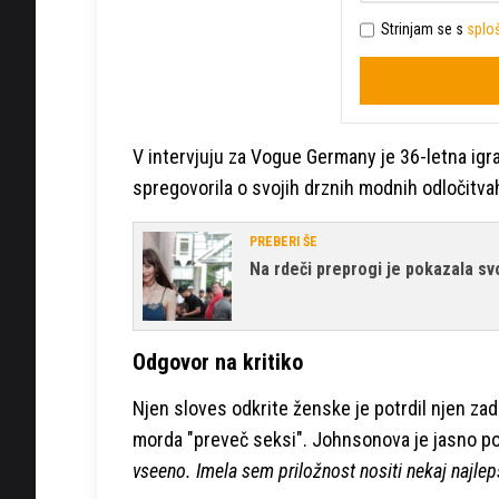
Strinjam se s
sploš
V intervjuju za Vogue Germany je 36-letna igr
spregovorila o svojih drznih modnih odločitvah
PREBERI ŠE
Na rdeči preprogi je pokazala sv
Odgovor na kritiko
Njen sloves odkrite ženske je potrdil njen zadn
morda "preveč seksi". Johnsonova je jasno p
vseeno. Imela sem priložnost nositi nekaj najlepš