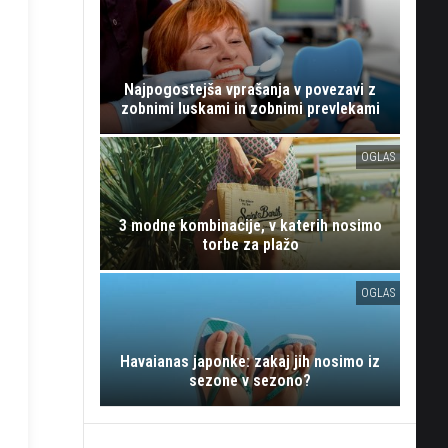
Najpogostejša vprašanja v povezavi z
zobnimi luskami in zobnimi prevlekami
OGLAS
3 modne kombinacije, v katerih nosimo
torbe za plažo
OGLAS
Havaianas japonke: zakaj jih nosimo iz
sezone v sezono?