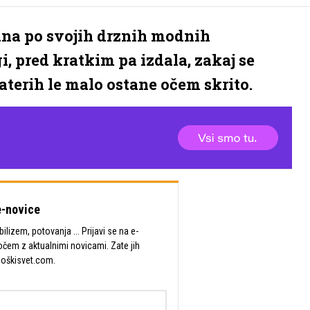
ana po svojih drznih modnih
, pred kratkim pa izdala, zakaj se
katerih le malo ostane očem skrito.
-novice
lizem, potovanja ... Prijavi se na e-
očem z aktualnimi novicami. Zate jih
Moškisvet.com.