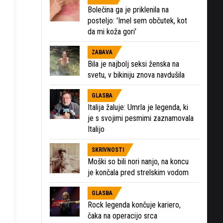
Bolečina ga je priklenila na
posteljo: 'Imel sem občutek, kot
da mi koža gori'
ZABAVA
Bila je najbolj seksi ženska na
svetu, v bikiniju znova navdušila
GLASBA
Italija žaluje: Umrla je legenda, ki
je s svojimi pesmimi zaznamovala
Italijo
SKRIVNOSTI
Moški so bili nori nanjo, na koncu
je končala pred strelskim vodom
GLASBA
Rock legenda končuje kariero,
čaka na operacijo srca