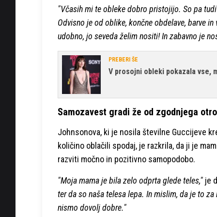
"Včasih mi te obleke dobro pristojijo. So pa tudi
Odvisno je od oblike, končne obdelave, barve in 
udobno, jo seveda želim nositi! In zabavno je nos
PREBERI ŠE
V prosojni obleki pokazala vse,
Samozavest gradi že od zgodnjega otro
Johnsonova, ki je nosila številne Guccijeve kr
količino oblačili spodaj, je razkrila, da ji je ma
razviti močno in pozitivno samopodobo.
"Moja mama je bila zelo odprta glede teles,"
je 
ter da so naša telesa lepa. In mislim, da je to
nismo dovolj dobre."