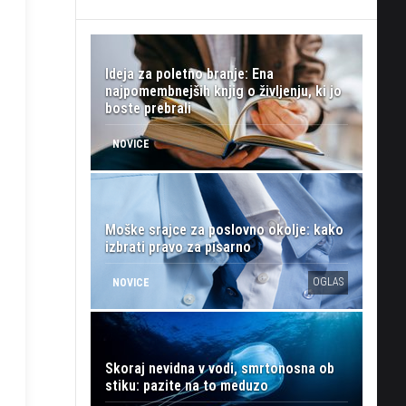
Ideja za poletno branje: Ena
najpomembnejših knjig o življenju, ki jo
boste prebrali
NOVICE
Moške srajce za poslovno okolje: kako
izbrati pravo za pisarno
OGLAS
NOVICE
Skoraj nevidna v vodi, smrtonosna ob
stiku: pazite na to meduzo