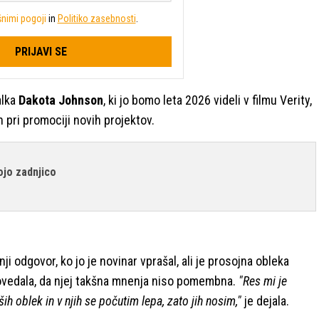
nimi pogoji
in
Politiko zasebnosti
.
PRIJAVI SE
alka
Dakota Johnson
, ki jo bomo leta 2026 videli v filmu Verity,
 pri promociji novih projektov.
ojo zadnjico
ji odgovor, ko jo je novinar vprašal, ali je prosojna obleka
ovedala, da njej takšna mnenja niso pomembna.
"Res mi je
ih oblek in v njih se počutim lepa, zato jih nosim,"
je dejala.