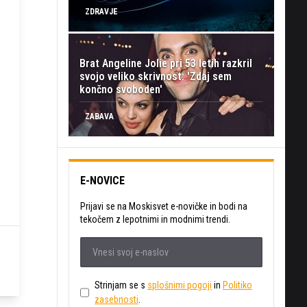
ZDRAVJE
Brat Angeline Jolie pri 53 letih razkril
svojo veliko skrivnost: 'Zdaj sem
končno svoboden'
ZABAVA
E-NOVICE
Prijavi se na Moskisvet e-novičke in bodi na
tekočem z lepotnimi in modnimi trendi.
Strinjam se s
splošnimi pogoji
in
Politiko
zasebnosti
.