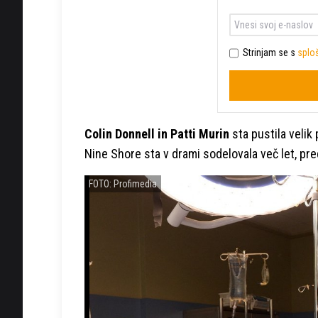
Strinjam se s
sploš
Colin Donnell in Patti Murin
sta pustila velik 
Nine Shore sta v drami sodelovala več let, pre
FOTO: Profimedia