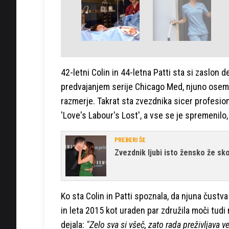
42-letni Colin in 44-letna Patti sta si zaslon d
predvajanjem serije Chicago Med, njuno oseml
razmerje. Takrat sta zvezdnika sicer profesio
'Love's Labour's Lost', a vse se je spremenilo,
PREBERI ŠE
Zvezdnik ljubi isto žensko že sko
Ko sta Colin in Patti spoznala, da njuna čustv
in leta 2015 kot uraden par združila moči tudi n
dejala:
"Zelo sva si všeč, zato rada preživljava v