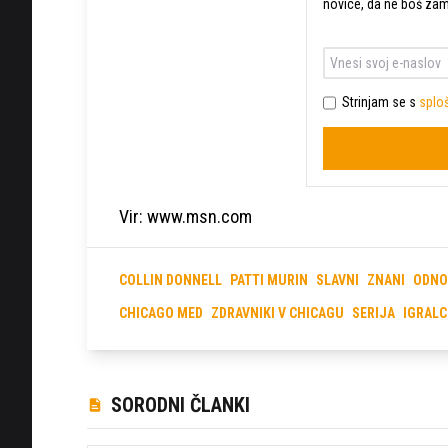
novice, da ne boš za
Strinjam se s
sploš
Vir: www.msn.com
COLLIN DONNELL
PATTI MURIN
SLAVNI
ZNANI
ODNO
CHICAGO MED
ZDRAVNIKI V CHICAGU
SERIJA
IGRALC
SORODNI ČLANKI