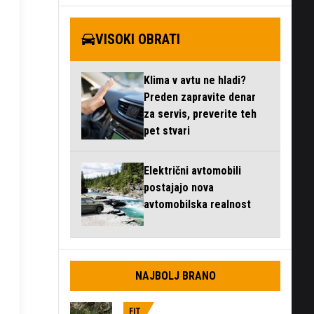
VISOKI OBRATI
Klima v avtu ne hladi?
Preden zapravite denar
za servis, preverite teh
pet stvari
Električni avtomobili
postajajo nova
avtomobilska realnost
NAJBOLJ BRANO
FIT