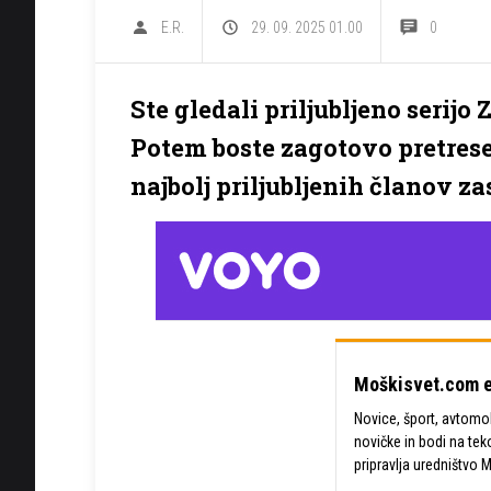
E.R.
29. 09. 2025 01.00
0
Ste gledali priljubljeno serij
Potem boste zagotovo pretresen
najbolj priljubljenih članov za
Moškisvet.com e
Novice, šport, avtomobi
novičke in bodi na tek
pripravlja uredništvo 