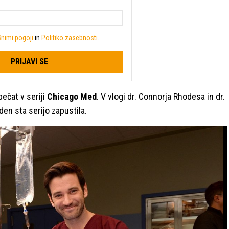
nimi pogoji
in
Politiko zasebnosti
.
PRIJAVI SE
pečat v seriji
Chicago Med
. V vlogi dr. Connorja Rhodesa in dr.
den sta serijo zapustila.