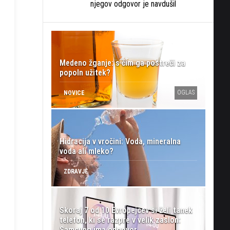
njegov odgovor je navdušil
Medeno žganje: s čim ga postreči za
popoln užitek?
OGLAS
NOVICE
Hidracija v vročini: Voda, mineralna
voda ali mleko?
ZDRAVJE
Skoraj 7 od 10 Evropejcev si želi tanek
telefon, ki se razpre v velik zaslon:
Samsung ima odgovor