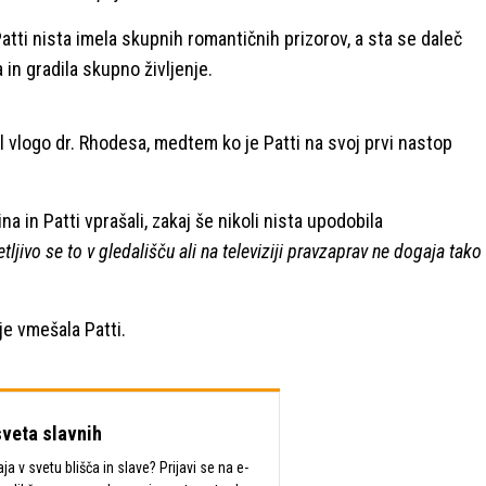
ti nista imela skupnih romantičnih prizorov, a sta se daleč
a in gradila skupno življenje.
l vlogo dr. Rhodesa, medtem ko je Patti na svoj prvi nastop
 in Patti vprašali, zakaj še nikoli nista upodobila
tljivo se to v gledališču ali na televiziji pravzaprav ne dogaja tako
je vmešala Patti.
sveta slavnih
a v svetu blišča in slave? Prijavi se na e-