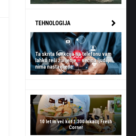
TEHNOLOGIJA
Ta skrita funkcija na telefonu vam
lahko reši življenje – večina ljudi je
nima nastavljene
10 let in več kot 1.300 lokacij Fresh
Corner