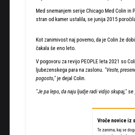
Med snemanjem serije Chicago Med Colin in Pat
stran od kamer ustalila, se junija 2015 poročil
Kot zanimivost naj povemo, da je Colin že dobi
čakala še eno leto.
V pogovoru za revijo PEOPLE leta 2021 so Colina
ljubezenskega para na zaslonu.
"Veste, presene
pogosto,"
je dejal Colin.
"Je pa lepo, da naju ljudje radi vidijo skupaj,"
se 
Vroče novice iz 
Te zanima, kaj se dogaj