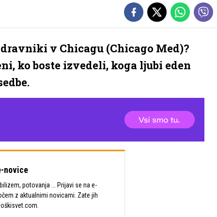
o Zdravniki v Chicagu (Chicago Med)?
i, ko boste izvedeli, koga ljubi eden
sedbe.
-novice
lizem, potovanja ... Prijavi se na e-
očem z aktualnimi novicami. Zate jih
Moškisvet.com.