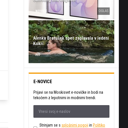
OGLAS
NOVICE
Alenka Bratušek spet zaplavala v ledeni
Kokri
FIT
E-NOVICE
Prijavi se na Moskisvet e-novičke in bodi na
tekočem z lepotnimi in modnimi trendi.
Strinjam se s
splošnimi pogoji
in
Politiko