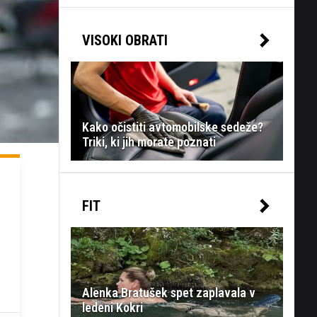
VISOKI OBRATI
Kako očistiti avtomobilske sedeže?
Triki, ki jih morate poznati
FIT
Alenka Bratušek spet zaplavala v
ledeni Kokri