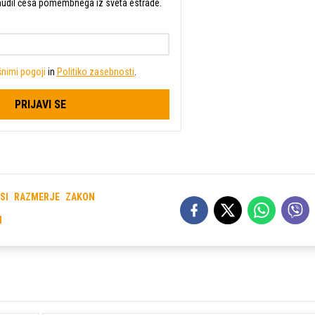
mudil česa pomembnega iz sveta estrade.
nimi pogoji
in
Politiko zasebnosti
.
PRIJAVI SE
SI
RAZMERJE
ZAKON
I