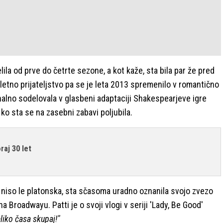
elila od prve do četrte sezone, a kot kaže, sta bila par že pred
etno prijateljstvo pa se je leta 2013 spremenilo v romantično
nalno sodelovala v glasbeni adaptaciji Shakespearjeve igre
 ko sta se na zasebni zabavi poljubila.
raj 30 let
a niso le platonska, sta sčasoma uradno oznanila svojo zvezo
a Broadwayu. Patti je o svoji vlogi v seriji 'Lady, Be Good'
eliko časa skupaj!"