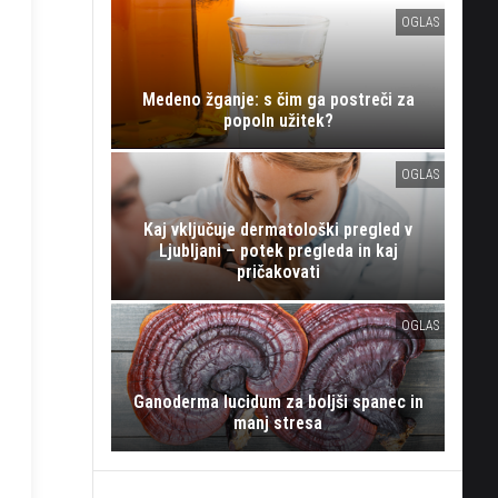
OGLAS
Medeno žganje: s čim ga postreči za
popoln užitek?
OGLAS
Kaj vključuje dermatološki pregled v
Ljubljani – potek pregleda in kaj
pričakovati
OGLAS
Ganoderma lucidum za boljši spanec in
manj stresa