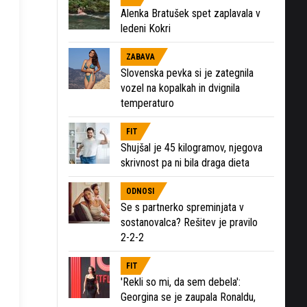
Alenka Bratušek spet zaplavala v
ledeni Kokri
ZABAVA
Slovenska pevka si je zategnila
vozel na kopalkah in dvignila
temperaturo
FIT
Shujšal je 45 kilogramov, njegova
skrivnost pa ni bila draga dieta
ODNOSI
Se s partnerko spreminjata v
sostanovalca? Rešitev je pravilo
2-2-2
FIT
'Rekli so mi, da sem debela':
Georgina se je zaupala Ronaldu,