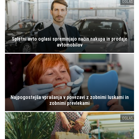
OGLAS
Spletni avto oglasi spreminjajo način nakupa in prodaje
avtomobilov
Najpogostejša vprašanja v povezavi z zobnimi luskami in
zobnimi prevlekami
OGLAS