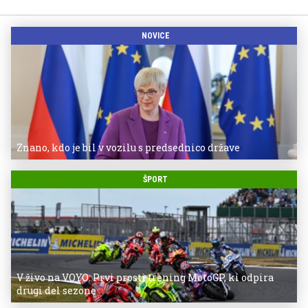
NOVICE
Znano, kdo je bil v vozilu s predsednico države
ŠPORT
V živo na VOYO: Prvi prosti trening MotoGP, ki odpira
drugi del sezone