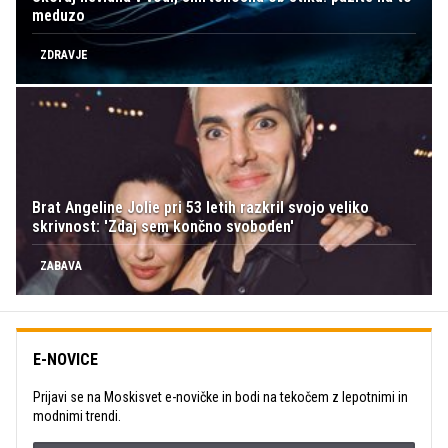
meduzo
ZDRAVJE
Brat Angeline Jolie pri 53 letih razkril svojo veliko
skrivnost: 'Zdaj sem končno svoboden'
ZABAVA
E-NOVICE
Prijavi se na Moskisvet e-novičke in bodi na tekočem z lepotnimi in
modnimi trendi.