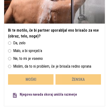
Bi te motilo, če bi partner uporabljal eno brisačo za vse
(obraz, telo, noge)?
Da, zelo
Malo, a bi sprejel/a
Ne, to mi je vseeno
Mislim, da to ni problem, če je brisača redno oprana
MOŠKI
ŽENSKA
Njegova navada skoraj uničila razmerje