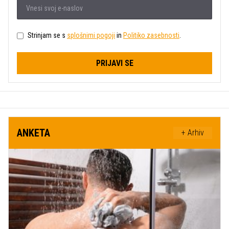
Strinjam se s
splošnimi pogoji
in
Politiko zasebnosti
.
PRIJAVI SE
ANKETA
+ Arhiv