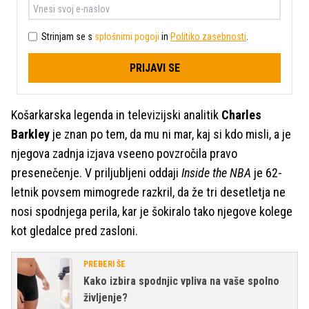
Strinjam se s
splošnimi pogoji
in
Politiko zasebnosti
.
PRIJAVI SE
Košarkarska legenda in televizijski analitik
Charles
Barkley
je znan po tem, da mu ni mar, kaj si kdo misli, a je
njegova zadnja izjava vseeno povzročila pravo
presenečenje. V priljubljeni oddaji
Inside the NBA
je 62-
letnik povsem mimogrede razkril, da že tri desetletja ne
nosi spodnjega perila, kar je šokiralo tako njegove kolege
kot gledalce pred zasloni.
PREBERI ŠE
Kako izbira spodnjic vpliva na vaše spolno
življenje?