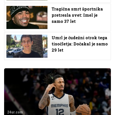
Tragična smrt športnika
pretresla svet: Imel je
samo 37 let
Umrl je čudežni otrok tega
tisočletja: Dočakal je samo
29 let
24ur.com