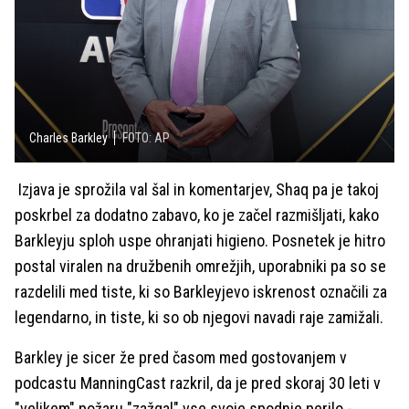
Charles Barkley
FOTO: AP
Izjava je sprožila val šal in komentarjev, Shaq pa je takoj
poskrbel za dodatno zabavo, ko je začel razmišljati, kako
Barkleyju sploh uspe ohranjati higieno. Posnetek je hitro
postal viralen na družbenih omrežjih, uporabniki pa so se
razdelili med tiste, ki so Barkleyjevo iskrenost označili za
legendarno, in tiste, ki so ob njegovi navadi raje zamižali.
Barkley je sicer že pred časom med gostovanjem v
podcastu ManningCast razkril, da je pred skoraj 30 leti v
"velikem" požaru "zažgal" vse svoje spodnje perilo -