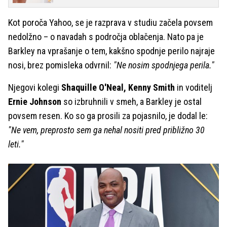
Kot poroča Yahoo, se je razprava v studiu začela povsem
nedolžno – o navadah s področja oblačenja. Nato pa je
Barkley na vprašanje o tem, kakšno spodnje perilo najraje
nosi, brez pomisleka odvrnil:
"Ne nosim spodnjega perila."
Njegovi kolegi
Shaquille O'Neal, Kenny Smith
in voditelj
Ernie Johnson
so izbruhnili v smeh, a Barkley je ostal
povsem resen. Ko so ga prosili za pojasnilo, je dodal le:
"Ne vem, preprosto sem ga nehal nositi pred približno 30
leti."