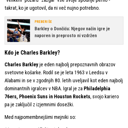
takrat, ko je ugotovil, da ni več nujno potrebno.
PREBERI ŠE
Barkley o Dončiću: Njegov način igre je
naporen in preprosto ni vzdržen
Kdo je Charles Barkley?
Charles Barkley
je eden najbolj prepoznavnih obrazov
svetovne košarke. Rodil se je leta 1963 v Leedsu v
Alabami in se v zgodnjih 80. letih uveljavil kot eden najbolj
dominantnih igralcev v NBA. Igral je za
Philadelphia
76ers, Phoenix Suns in Houston Rockets
, svojo kariero
pa je zaključil z izjemnimi dosežki.
Med najpomembnejšimi mejniki so: