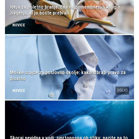
Ideja za poletno branje: Ena najpomembnejših knjig o
življenju, ki jo boste prebrali
NOVICE
Moške srajce za poslovno okolje: kako izbrati pravo za
pisarno
OGLAS
NOVICE
Skoraj nevidna v vodi, smrtonosna ob stiku: pazite na to