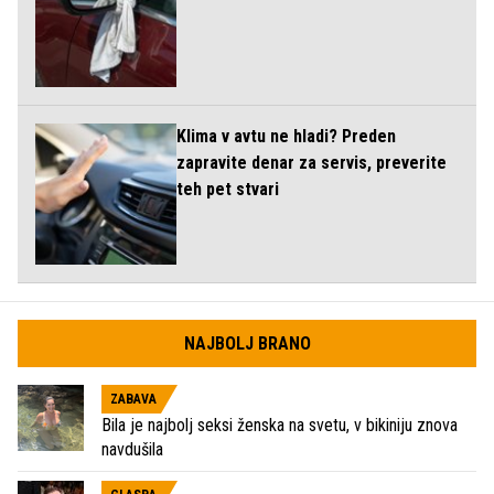
Klima v avtu ne hladi? Preden
zapravite denar za servis, preverite
teh pet stvari
NAJBOLJ BRANO
ZABAVA
Bila je najbolj seksi ženska na svetu, v bikiniju znova
navdušila