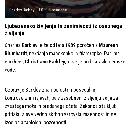
Charles Barkley
FOTO: Profimedia
Ljubezensko življenje in zanimivosti iz osebnega
življenja
Charles Barkley je že od leta 1989 poročen z
Maureen
Blumhardt
, nekdanjo manekenko in filantropko. Par ima
eno hčer,
Christiano Barkley
, ki se je podala v akademske
vode.
Čeprav je Barkley znan po ostrih besedah in
kontroverznih izjavah, pa v zasebnem življenju velja za
zvestega moža in predanega očeta. Zakonca sta kljub
pritisku slave vedno skrbno varovala zasebnost in se
izogibala tabloidni pozornosti.