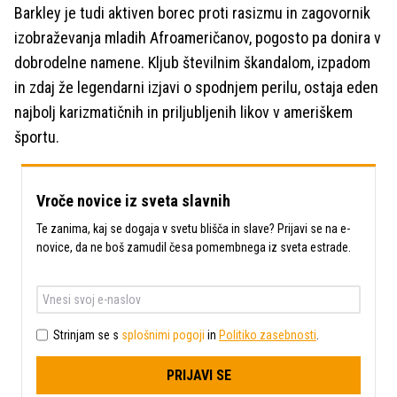
Barkley je tudi aktiven borec proti rasizmu in zagovornik
izobraževanja mladih Afroameričanov, pogosto pa donira v
dobrodelne namene. Kljub številnim škandalom, izpadom
in zdaj že legendarni izjavi o spodnjem perilu, ostaja eden
najbolj karizmatičnih in priljubljenih likov v ameriškem
športu.
Vroče novice iz sveta slavnih
Te zanima, kaj se dogaja v svetu blišča in slave? Prijavi se na e-
novice, da ne boš zamudil česa pomembnega iz sveta estrade.
Strinjam se s
splošnimi pogoji
in
Politiko zasebnosti
.
PRIJAVI SE