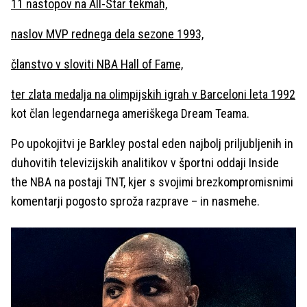
11 nastopov na All-Star tekmah,
naslov MVP rednega dela sezone 1993,
članstvo v sloviti NBA Hall of Fame,
ter zlata medalja na olimpijskih igrah v Barceloni leta 1992
kot član legendarnega ameriškega Dream Teama.
Po upokojitvi je Barkley postal eden najbolj priljubljenih in
duhovitih televizijskih analitikov v športni oddaji Inside
the NBA na postaji TNT, kjer s svojimi brezkompromisnimi
komentarji pogosto sproža razprave – in nasmehe.