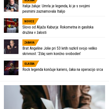
GLASBA
Italija žaluje: Umrla je legenda, ki je s svojimi
pesmimi zaznamovala Italijo
NOVICE
Slovo od Aljaža Kaburja: Rokometna in gasilska
družina v žalosti
ZABAVA
Brat Angeline Jolie pri 53 letih razkril svojo veliko
skrivnost: 'Zdaj sem končno svoboden'
GLASBA
Rock legenda končuje kariero, čaka na operacijo srca