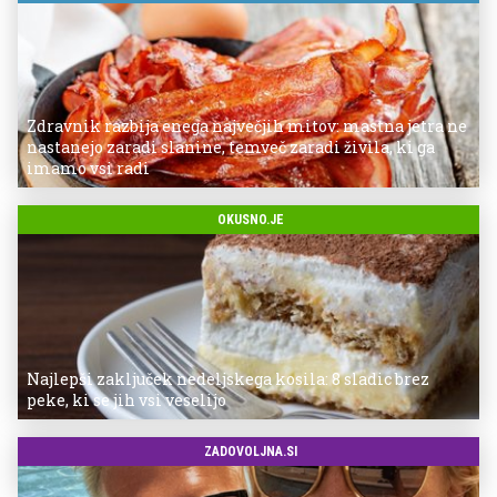
Zdravnik razbija enega največjih mitov: mastna jetra ne
nastanejo zaradi slanine, temveč zaradi živila, ki ga
imamo vsi radi
OKUSNO.JE
Najlepši zaključek nedeljskega kosila: 8 sladic brez
peke, ki se jih vsi veselijo
ZADOVOLJNA.SI