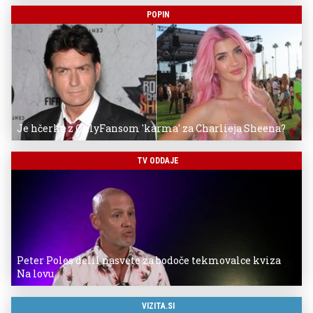
POPIN
Je hčerka z OnlyFansom 'karma' za Charlieja Sheena?
TV ODDAJE
Peter Poles delil nasvete za bodoče tekmovalce kviza
Na lovu
VIZITA.SI