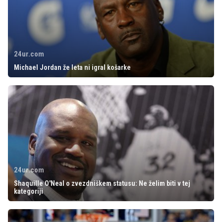
24ur.com
Michael Jordan že leta ni igral košarke
24ur.com
Shaquille O'Neal o zvezdniškem statusu: Ne želim biti v tej
kategoriji