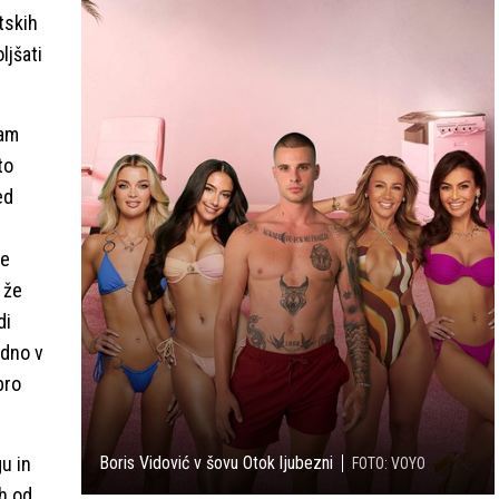
tskih
ljšati
ram
to
ed
je
 že
di
edno v
bro
gu in
Boris Vidović v šovu Otok ljubezni
FOTO: VOYO
ah od