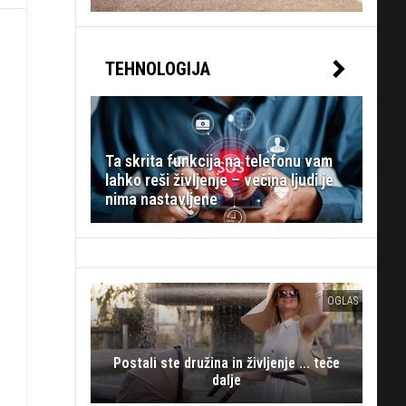
TEHNOLOGIJA
Ta skrita funkcija na telefonu vam
lahko reši življenje – večina ljudi je
nima nastavljene
OGLAS
Postali ste družina in življenje ... teče
dalje