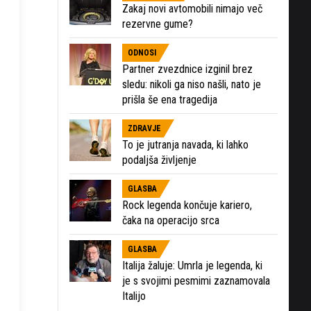
Zakaj novi avtomobili nimajo več
rezervne gume?
ODNOSI
Partner zvezdnice izginil brez
sledu: nikoli ga niso našli, nato je
prišla še ena tragedija
ZDRAVJE
To je jutranja navada, ki lahko
podaljša življenje
GLASBA
Rock legenda končuje kariero,
čaka na operacijo srca
GLASBA
Italija žaluje: Umrla je legenda, ki
je s svojimi pesmimi zaznamovala
Italijo