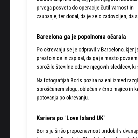
prvega posveta do operacije čutil varnost in
zaupanje, ter dodal, da je zelo zadovoljen, da se
Barcelona ga je popolnoma očarala
Po okrevanju se je odpravil v Barcelono, kjer j
prestolnice in zapisal, da ga je mesto povsem 
sprožile številne odzive njegovih sledilcev, ki 
Na fotografijah Boris pozira na eni izmed raz
sproščenem slogu, oblečen v črno majico in k
potovanja po okrevanju.
Kariera po "Love Island UK"
Boris je širšo prepoznavnost pridobil v dvanajs