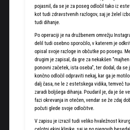
pojasnil, da se je za poseg odločil tako iz este
kot tudi zdravstvenih razlogov, saj je želel izbo
tudi dihanje.
Po operaciji je na družbenem omrežju Instag
delil tudi osebno sporočilo, v katerem je odkri
opisal svoje razloge in občutke po posegu. M
drugim je zapisal, da gre za nekakšen "majhen
ponovni začetek, ista oseba", ter dodal, da se 
končno odločil odpraviti nekaj, kar ga je motilo
dalj časa, ne le z estetskega vidika, temveč tu
zaradi boljšega dihanja. Poudaril je, da je še v
fazi okrevanja in otečen, vendar se že zdaj do
počuti glede svoje odločitve.
V zapisu je izrazil tudi veliko hvaležnost kirur
celotni ekipi klinike, saj je po njegovih besed