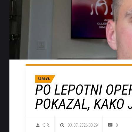
ZABAVA
PO LEPOTNI OPER
POKAZAL, KAKO J
B.R.
03. 07. 2026 03.29
0