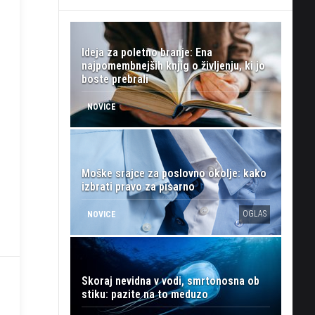
Ideja za poletno branje: Ena
najpomembnejših knjig o življenju, ki jo
boste prebrali
NOVICE
Moške srajce za poslovno okolje: kako
izbrati pravo za pisarno
OGLAS
NOVICE
Skoraj nevidna v vodi, smrtonosna ob
stiku: pazite na to meduzo