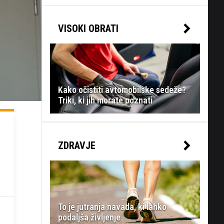
VISOKI OBRATI
Kako očistiti avtomobilske sedeže?
Triki, ki jih morate poznati
ZDRAVJE
To je jutranja navada, ki lahko
podaljša življenje