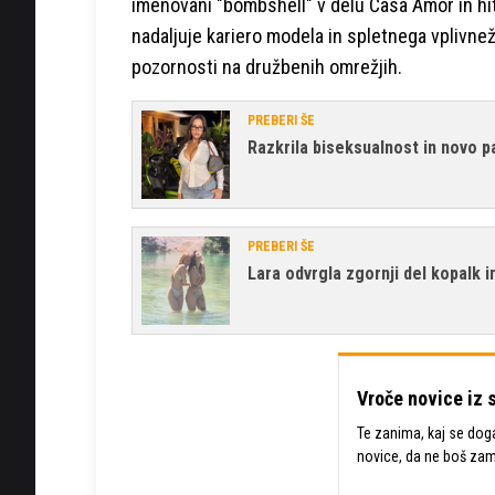
imenovani "bombshell" v delu Casa Amor in hi
nadaljuje kariero modela in spletnega vplivne
pozornosti na družbenih omrežjih.
PREBERI ŠE
Razkrila biseksualnost in novo p
PREBERI ŠE
Lara odvrgla zgornji del kopalk i
Vroče novice iz 
Te zanima, kaj se dogaj
novice, da ne boš za