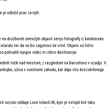
 je odločil prav za njih.
e na družbenih omrežjih objavil serijo fotografij iz katalonske
očaralo ter da se bo zagotovo še vrnil. Objave so hitro
so pohvalili njegov videz in izbiro destinacije.
glednih točk nad mestom, z razgledom na Barcelono v ozadju. V
avbojke, uživa v sončnem zahodu, kar daje vtis brezskrbnega
ti sezoni oddaje Love Island UK, kjer je vstopil kot tako