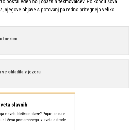
tro postal eden bolj opaznih tekmovalcev. Po koncu šova
ža, njegove objave s potovanj pa redno pritegnejo veliko
artnerico
n se ohladila v jezeru
sveta slavnih
a v svetu blišča in slave? Prijavi se na e-
mudil česa pomembnega iz sveta estrade.