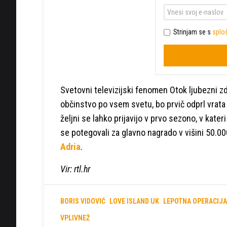
Strinjam se s
sploš
Svetovni televizijski fenomen Otok ljubezni zdaj 
občinstvo po vsem svetu, bo prvič odprl vrata v
željni se lahko prijavijo v prvo sezono, v kater
se potegovali za glavno nagrado v višini 50.00
Adria
.
Vir: rtl.hr
BORIS VIDOVIĆ
LOVE ISLAND UK
LEPOTNA OPERACIJA
VPLIVNEŽ