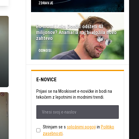
ZDRAVJE
Bo moral Luka Dončić odšteti 43
milijonov? Anamaria naj bi vložila novo
zahtevo
ODNOSI
E-NOVICE
Prijavi se na Moskisvet e-novičke in bodi na
tekočem z lepotnimi in modnimi trendi.
Strinjam se s
splošnimi pogoji
in
Politiko
zasebnosti
.