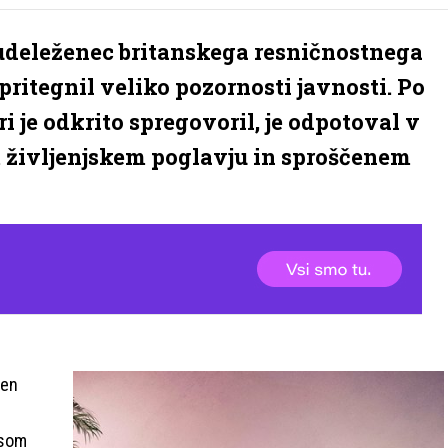
udeleženec britanskega resničnostnega
ritegnil veliko pozornosti javnosti. Po
i je odkrito spregovoril, je odpotoval v
m življenjskem poglavju in sproščenem
den
asom