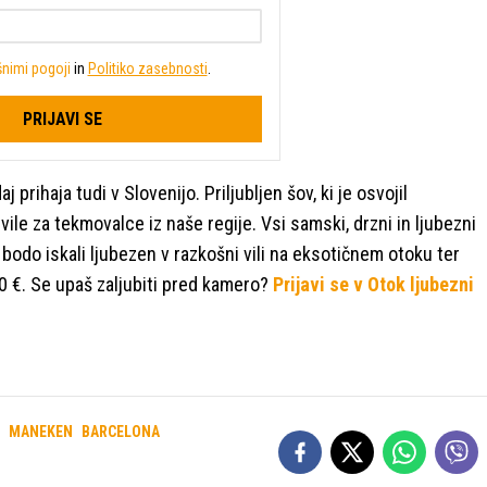
nimi pogoji
in
Politiko zasebnosti
.
PRIJAVI SE
prihaja tudi v Slovenijo. Priljubljen šov, ki je osvojil
ile za tekmovalce iz naše regije. Vsi samski, drzni in ljubezni
i bodo iskali ljubezen v razkošni vili na eksotičnem otoku ter
0 €. Se upaš zaljubiti pred kamero?
Prijavi se v Otok ljubezni
MANEKEN
BARCELONA