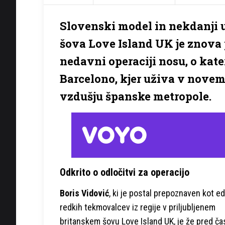
Slovenski model in nekdanji 
šova Love Island UK je znova p
nedavni operaciji nosu, o kater
Barcelono, kjer uživa v nove
vzdušju španske metropole.
Odkrito o odločitvi za operacijo
Boris Vidović
, ki je postal prepoznaven kot e
redkih tekmovalcev iz regije v priljubljenem
britanskem šovu Love Island UK, je že pred č