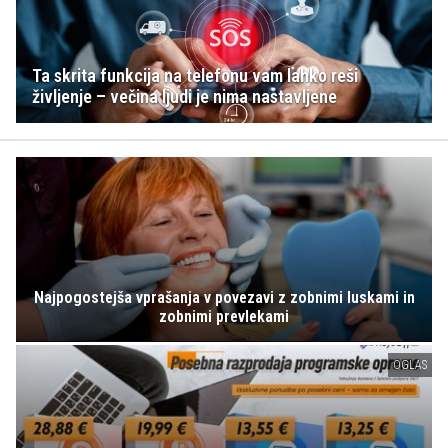
Ta skrita funkcija na telefonu vam lahko reši
življenje – večina ljudi je nima nastavljene
Najpogostejša vprašanja v povezavi z zobnimi luskami in
zobnimi prevlekami
OGLAS