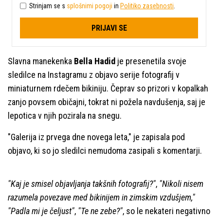
Strinjam se s
splošnimi pogoji
in
Politiko zasebnosti
.
PRIJAVI SE
Slavna manekenka
Bella Hadid
je presenetila svoje
sledilce na Instagramu z objavo serije fotografij v
miniaturnem rdečem bikiniju. Čeprav so prizori v kopalkah
zanjo povsem običajni, tokrat ni požela navdušenja, saj je
lepotica v njih pozirala na snegu.
"Galerija iz prvega dne novega leta," je zapisala pod
objavo, ki so jo sledilci nemudoma zasipali s komentarji.
"Kaj je smisel objavljanja takšnih fotografij?"
,
"Nikoli nisem
razumela povezave med bikinijem in zimskim vzdušjem,"
"Padla mi je čeljust"
,
"Te ne zebe?"
, so le nekateri negativno