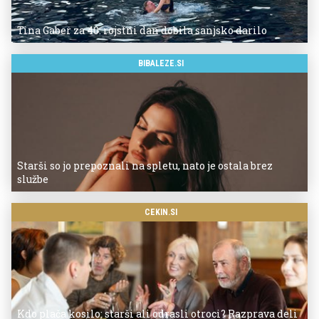
Tina Gaber za 40. rojstni dan dobila sanjsko darilo
BIBALEZE.SI
Starši so jo prepoznali na spletu, nato je ostala brez
službe
CEKIN.SI
Kdo plača kosilo: starši ali odrasli otroci? Razprava deli