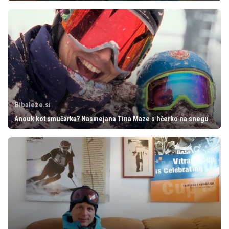
Bibaleze.si
Anouk kot smučarka? Nasmejana Tina Maze s hčerko na snegu