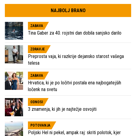
NAJBOLJ BRANO
ZABAVA
Tina Gaber za 40. rojstni dan dobila sanjsko darilo
ZDRAVJE
Preprosta vaja, ki razkrije dejansko starost vašega
telesa
ZABAVA
Hrvatica, ki je po ločitvi postala ena najbogatejših
ločenk na svetu
ODNOSI
3 znamenja, ki jih je najtežje osvojiti
POTOVANJA
Poljski Hel ni pekel, ampak raj: skriti polotok, kjer