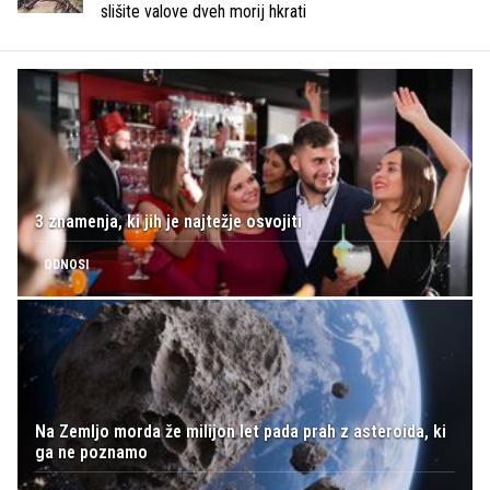
slišite valove dveh morij hkrati
3 znamenja, ki jih je najtežje osvojiti
ODNOSI
Na Zemljo morda že milijon let pada prah z asteroida, ki
ga ne poznamo