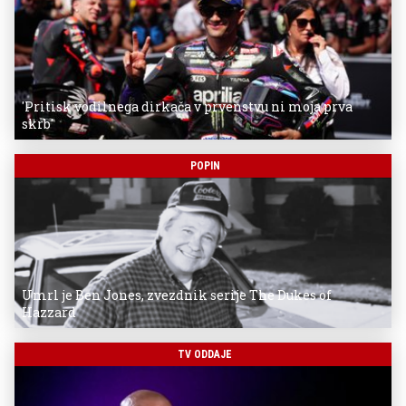
'Pritisk vodilnega dirkača v prvenstvu ni moja prva
skrb'
POPIN
Umrl je Ben Jones, zvezdnik serije The Dukes of
Hazzard
TV ODDAJE