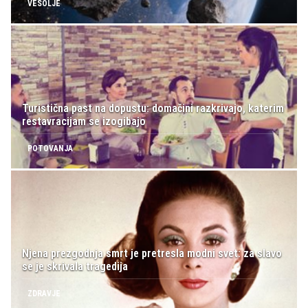
VESOLJE
Turistična past na dopustu: domačini razkrivajo, katerim
restavracijam se izogibajo
POTOVANJA
Njena prezgodnja smrt je pretresla modni svet: za slavo
se je skrivala tragedija
ZDRAVJE