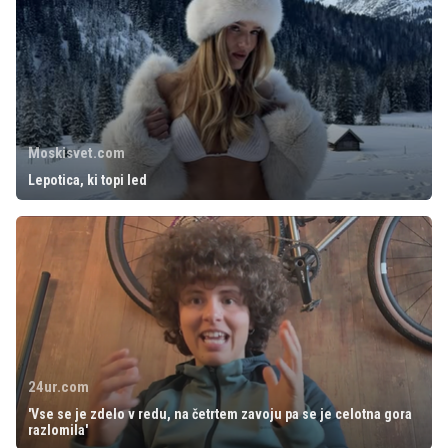
Moskisvet.com
Lepotica, ki topi led
24ur.com
'Vse se je zdelo v redu, na četrtem zavoju pa se je celotna gora
razlomila'