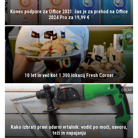
Konec podpore za Office 2021: čas je za prehod na Office
2024 Pro za 19,99 €
10 let in več kot 1.300 lokacij Fresh Corner
OGLAS
Kako izbrati pravi udarni vrtalnik: vodič po moči, navoru,
teži in napajanju