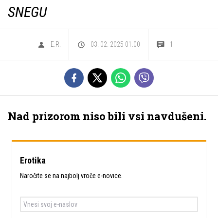
SNEGU
E.R.
03. 02. 2025 01.00
1
Nad prizorom niso bili vsi navdušeni.
Erotika
Naročite se na najbolj vroče e-novice.