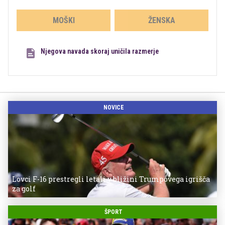
MOŠKI
ŽENSKA
Njegova navada skoraj uničila razmerje
NOVICE
Lovci F-16 prestregli letali v bližini Trumpovega igrišča
za golf
ŠPORT