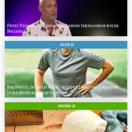
Peter Poles delil nasvete za bodoče tekmovalce kviza
Na lovu
VIZITA.SI
Kaj storiti, če bolijo kolki: ortoped razkriva preproste
trike za zmanjšanje bolečine
OKUSNO.JE