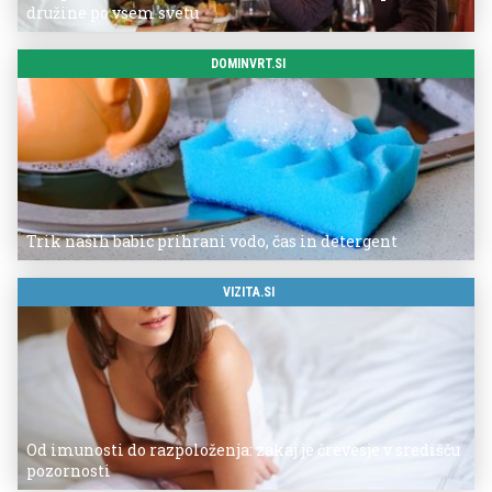
družine po vsem svetu
DOMINVRT.SI
Trik naših babic prihrani vodo, čas in detergent
VIZITA.SI
Od imunosti do razpoloženja: zakaj je črevesje v središču
pozornosti