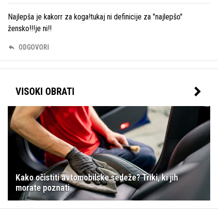
Najlepša je kakorr za koga!tukaj ni definicije za "najlepšo"
žensko!!!je ni!!
ODGOVORI
VISOKI OBRATI
Kako očistiti avtomobilske sedeže? Triki, ki jih
morate poznati