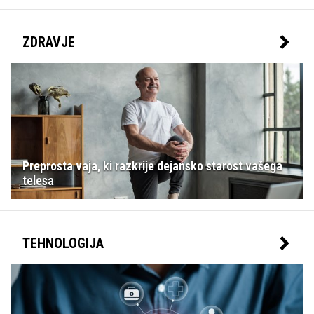
ZDRAVJE
Preprosta vaja, ki razkrije dejansko starost vašega
telesa
TEHNOLOGIJA