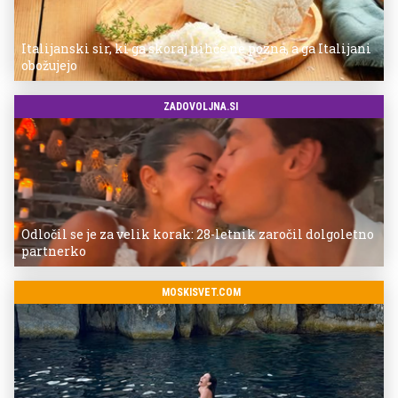
Italijanski sir, ki ga skoraj nihče ne pozna, a ga Italijani
obožujejo
ZADOVOLJNA.SI
Odločil se je za velik korak: 28-letnik zaročil dolgoletno
partnerko
MOSKISVET.COM