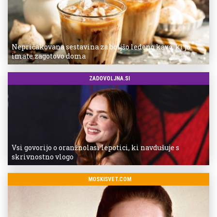
Nepričakovana sestavina za boljšo ledeno kavo, ki jo
imate zagotovo doma
ZADOVOLJNA.SI
Vsi govorijo o oranžnolasi lepotici, ki navdušuje s
skrivnostno vlogo
MOSKISVET.COM