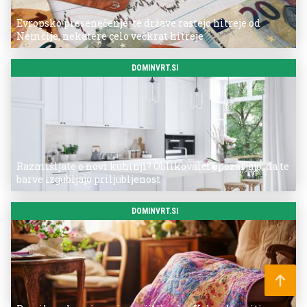
Evropsko presenečenje: te države rastejo hitreje od
Nemčije, nekatere celo večkrat hitreje
DOMINVRT.SI
Razmišljate o novi kuhinji? Oblikovalci opozarjajo, da te
barve izgubljajo priljubljenost
DOMINVRT.SI