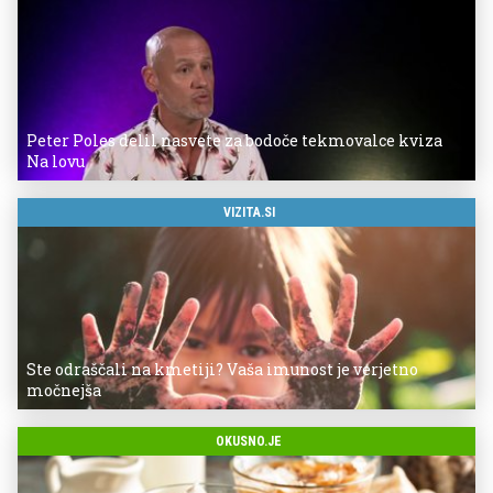
Peter Poles delil nasvete za bodoče tekmovalce kviza
Na lovu
VIZITA.SI
Ste odraščali na kmetiji? Vaša imunost je verjetno
močnejša
OKUSNO.JE