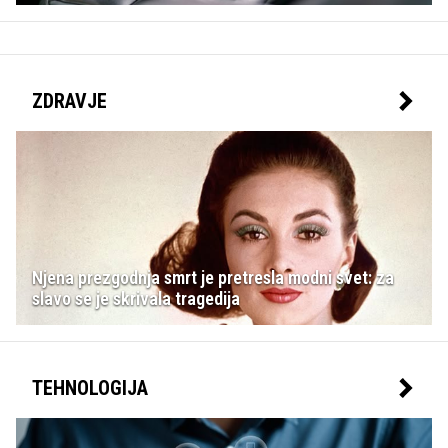
ZDRAVJE
Njena prezgodnja smrt je pretresla modni svet: za
slavo se je skrivala tragedija
TEHNOLOGIJA