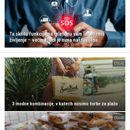
Ta skrita funkcija na telefonu vam lahko reši
življenje – večina ljudi je nima nastavljene
OGLAS
3 modne kombinacije, v katerih nosimo torbe za plažo
OGLAS