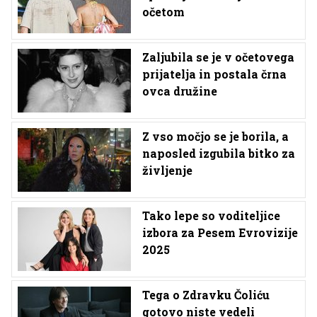
očetom
Zaljubila se je v očetovega
prijatelja in postala črna
ovca družine
Z vso močjo se je borila, a
naposled izgubila bitko za
življenje
Tako lepe so voditeljice
izbora za Pesem Evrovizije
2025
Tega o Zdravku Čoliću
gotovo niste vedeli