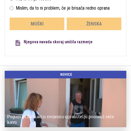
Mislim, da to ni problem, če je brisača redno oprana
MOŠKI
ŽENSKA
Njegova navada skoraj uničila razmerje
NOVICE
Pogumni domačin svojemu ugrabitelju ponudil celo
kavo