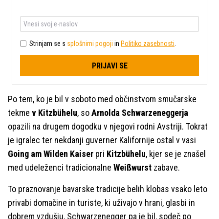
Strinjam se s
splošnimi pogoji
in
Politiko zasebnosti
.
PRIJAVI SE
Po tem, ko je bil v soboto med občinstvom smučarske
tekme
v Kitzbühelu
, so
Arnolda Schwarzeneggerja
opazili na drugem dogodku v njegovi rodni Avstriji. Tokrat
je igralec ter nekdanji guverner Kalifornije ostal v vasi
Going am Wilden Kaiser
pri
Kitzbühelu
, kjer se je znašel
med udeleženci tradicionalne
Weißwurst
zabave.
To praznovanje bavarske tradicije belih klobas vsako leto
privabi domačine in turiste, ki uživajo v hrani, glasbi in
dobrem vzdušju, Schwarzenegger pa je bil, sodeč po