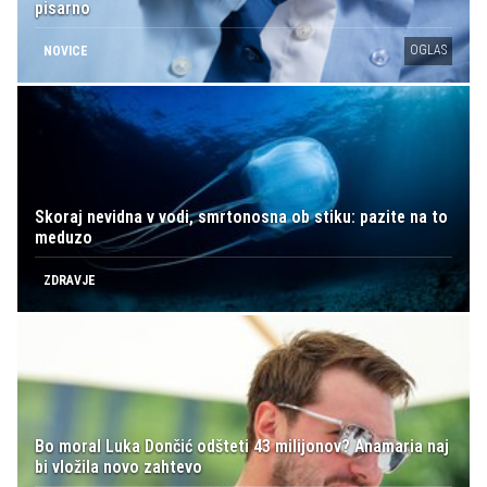
pisarno
OGLAS
NOVICE
Skoraj nevidna v vodi, smrtonosna ob stiku: pazite na to
meduzo
ZDRAVJE
Bo moral Luka Dončić odšteti 43 milijonov? Anamaria naj
bi vložila novo zahtevo