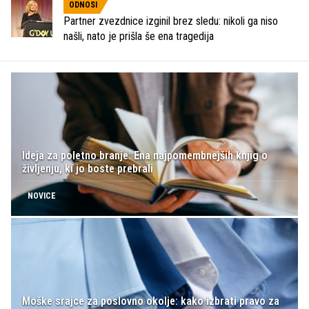
ODNOSI
Partner zvezdnice izginil brez sledu: nikoli ga niso
našli, nato je prišla še ena tragedija
Ideja za poletno branje: Ena najpomembnejših knjig o
življenju, ki jo boste prebrali
NOVICE
Moške srajce za poslovno okolje: kako izbrati pravo za