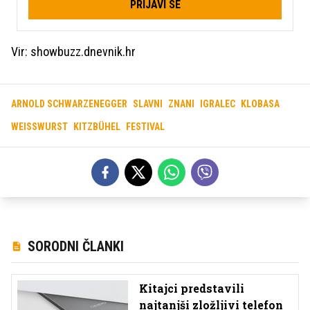
PRIJAVI SE
Vir: showbuzz.dnevnik.hr
ARNOLD SCHWARZENEGGER
SLAVNI
ZNANI
IGRALEC
KLOBASA
WEISSWURST
KITZBÜHEL
FESTIVAL
SORODNI ČLANKI
Kitajci predstavili
najtanjši zložljivi telefon