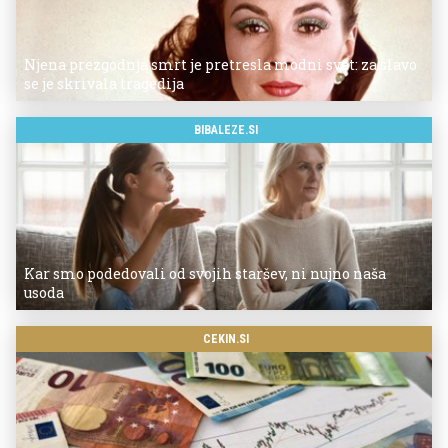
Njena prezgodnja smrt je pretresla modni svet: za slavo
se je skrivala tragedija
BIBALEZE.SI
Kar smo podedovali od svojih staršev, ni nujno naša
usoda
CEKIN.SI