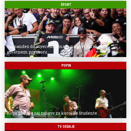
ŠPORT
Fernandez do suverene zmage na prvi dirki po
poletnem premoru
POPIN
Kope postale raj zabave za koroške študente
TV ODDAJE