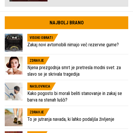
NAJBOLJ BRANO
VISOKI OBRATI
Zakaj novi avtomobili nimajo več rezervne gume?
ZDRAVJE
Njena prezgodnja smrt je pretresla modni svet: za
slavo se je skrivala tragedija
NASLOVNICA
Kako pogosto bi morali beliti stanovanje in zakaj se
barva na stenah lušči?
ZDRAVJE
To je jutranja navada, ki lahko podaljša življenje