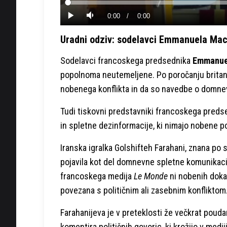
Loaded
:
0%
Current
0:00
/
Duration
0:00
Predvajaj
Tiho
Time
Uradni odziv: sodelavci Emmanuela Mac
Sodelavci francoskega predsednika
Emmanue
popolnoma neutemeljene. Po poročanju brita
nobenega konflikta in da so navedbe o domn
Tudi tiskovni predstavniki francoskega predse
in spletne dezinformacije, ki nimajo nobene p
Iranska igralka Golshifteh Farahani, znana po s
pojavila kot del domnevne spletne komunikacije
francoskega medija
Le Monde
ni nobenih dokaz
povezana s političnim ali zasebnim konfliktom
Farahanijeva je v preteklosti že večkrat pouda
komentira političnih govoric, ki krožijo v medij