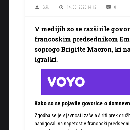
B.R.
14. 05. 2026 14.12
0
V medijih so se razširile go
francoskim predsednikom E
soprogo Brigitte Macron, ki naj
igralki.
Kako so se pojavile govorice o domnev
Zgodba se je v javnosti začela širiti prek dru
namigovali na napetost v francoski predsedniš