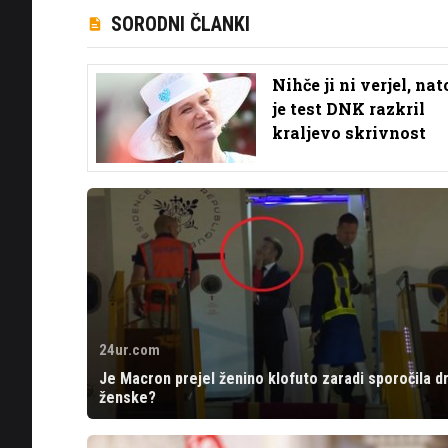
SORODNI ČLANKI
Nihče ji ni verjel, nat
je test DNK razkril
kraljevo skrivnost
24ur.com
Je Macron prejel ženino klofuto zaradi sporočila d
ženske?