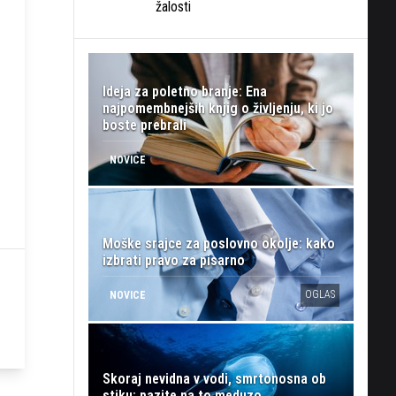
žalosti
Ideja za poletno branje: Ena
najpomembnejših knjig o življenju, ki jo
boste prebrali
NOVICE
Moške srajce za poslovno okolje: kako
izbrati pravo za pisarno
OGLAS
NOVICE
Skoraj nevidna v vodi, smrtonosna ob
stiku: pazite na to meduzo