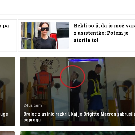
o pa
Rekli so ji, da jo mož var
z asistentko: Potem je
storila to!
24ur.com
ruge
Bralec z ustnic razkril, kaj je Brigitte Macron zabrusil
soprogu