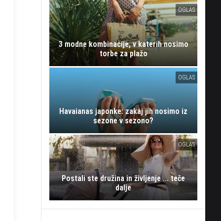
OGLAS
3 modne kombinacije, v katerih nosimo
torbe za plažo
OGLAS
Havaianas japonke: zakaj jih nosimo iz
sezone v sezono?
OGLAS
Postali ste družina in življenje ... teče
dalje