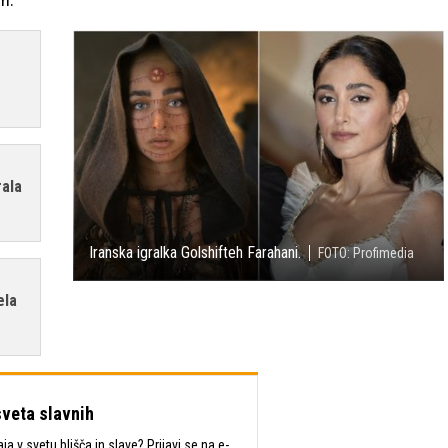
rala
Iranska igralka Golshifteh Farahani.
FOTO: Profimedia
ela
sveta slavnih
a v svetu blišča in slave? Prijavi se na e-