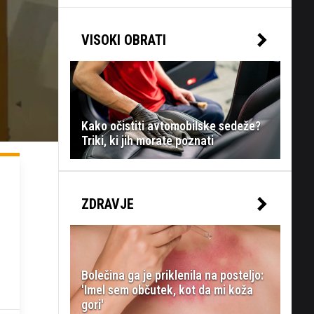
VISOKI OBRATI
Kako očistiti avtomobilske sedeže?
Triki, ki jih morate poznati
ZDRAVJE
Bolečina ga je priklenila na posteljo:
'Imel sem občutek, kot da mi koža
gori'