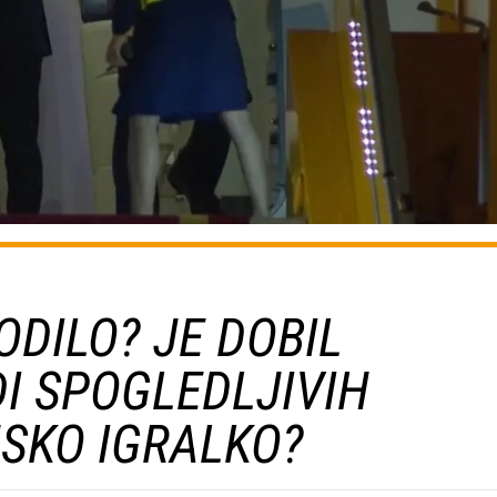
GODILO? JE DOBIL
I SPOGLEDLJIVIH
NSKO IGRALKO?