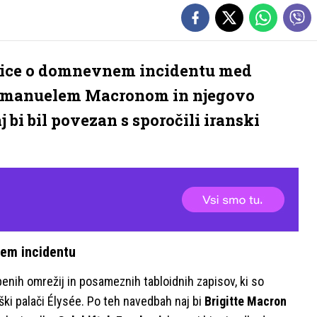
vorice o domnevnem incidentu med
mmanuelem Macronom in njegovo
 bi bil povezan s sporočili iranski
nem incidentu
žbenih omrežij in posameznih tabloidnih zapisov, ki so
ki palači Élysée. Po teh navedbah naj bi
Brigitte Macron