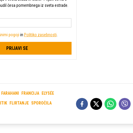
mudil česa pomembnega iz sveta estrade.
nimi pogoji
in
Politiko zasebnosti
.
PRIJAVI SE
 FARAHANI
FRANCIJA
ELYSÉE
ITIK
FLIRTANJE
SPOROČILA