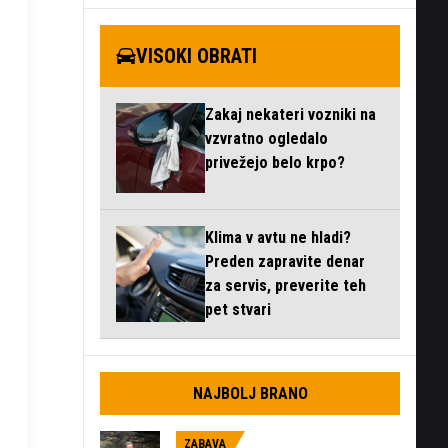
zaslonski
n
VISOKI OBRATI
Zakaj nekateri vozniki na
vzvratno ogledalo
privežejo belo krpo?
Klima v avtu ne hladi?
Preden zapravite denar
za servis, preverite teh
pet stvari
NAJBOLJ BRANO
ZABAVA