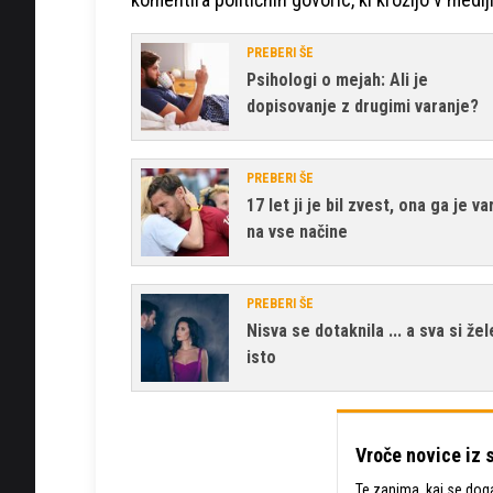
PREBERI ŠE
Psihologi o mejah: Ali je
dopisovanje z drugimi varanje?
PREBERI ŠE
17 let ji je bil zvest, ona ga je va
na vse načine
PREBERI ŠE
Nisva se dotaknila ... a sva si žel
isto
Vroče novice iz 
Te zanima, kaj se dogaj