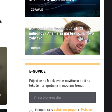
ZDRAVJE
a
Bo moral Luka Dončić odšteti 43
milijonov? Anamaria naj bi vložila novo
zahtevo
ODNOSI
E-NOVICE
Prijavi se na Moskisvet e-novičke in bodi na
tekočem z lepotnimi in modnimi trendi.
a
Strinjam se s
splošnimi pogoji
in
Politiko