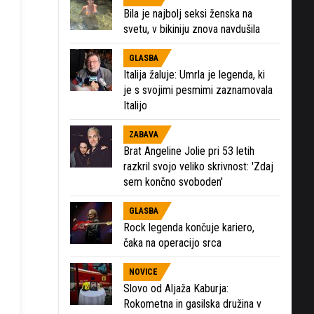
Bila je najbolj seksi ženska na
svetu, v bikiniju znova navdušila
GLASBA
Italija žaluje: Umrla je legenda, ki
je s svojimi pesmimi zaznamovala
Italijo
ZABAVA
Brat Angeline Jolie pri 53 letih
razkril svojo veliko skrivnost: 'Zdaj
sem končno svoboden'
GLASBA
Rock legenda končuje kariero,
čaka na operacijo srca
NOVICE
Slovo od Aljaža Kaburja:
Rokometna in gasilska družina v