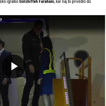
nsko igralko
Golshifteh Farahani
, kar naj bi privedlo do
i?
Predvajaj