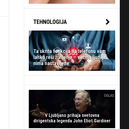
TEHNOLOGIJA
Ta skrita funkcija na telefonu vam
lahko reši življenje – večina ljudi je
nima nastavljene
OGLAS
V Ljubljano prihaja svetovna
dirigentska legenda John Eliot Gardiner