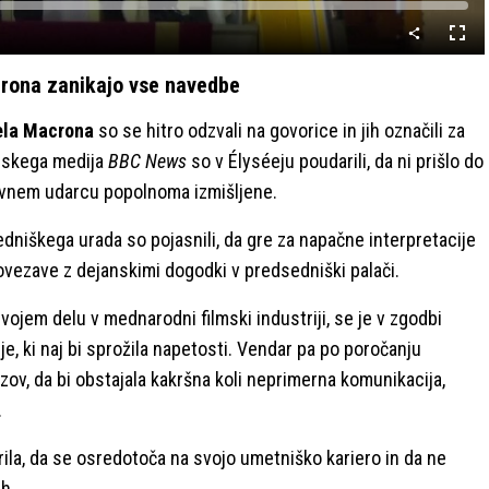
Celo
nači
rona zanikajo vse navedbe
la Macrona
so se hitro odzvali na govorice in jih označili za
nskega medija
BBC News
so v Élyséeju poudarili, da ni prišlo do
evnem udarcu popolnoma izmišljene.
dniškega urada so pojasnili, da gre za napačne interpretacije
ovezave z dejanskimi dogodki v predsedniški palači.
vojem delu v mednarodni filmski industriji, se je v zgodbi
, ki naj bi sprožila napetosti. Vendar pa po poročanju
ov, da bi obstajala kakršna koli neprimerna komunikacija,
.
rila, da se osredotoča na svojo umetniško kariero in da ne
ih.