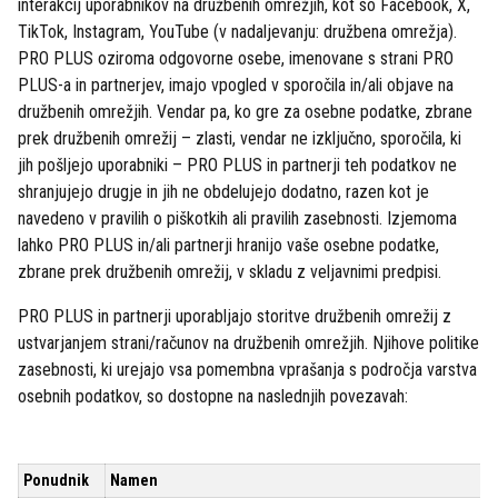
interakcij uporabnikov na družbenih omrežjih, kot so Facebook, X,
TikTok, Instagram, YouTube (v nadaljevanju: družbena omrežja).
PRO PLUS oziroma odgovorne osebe, imenovane s strani PRO
PLUS-a in partnerjev, imajo vpogled v sporočila in/ali objave na
družbenih omrežjih. Vendar pa, ko gre za osebne podatke, zbrane
prek družbenih omrežij – zlasti, vendar ne izključno, sporočila, ki
jih pošljejo uporabniki – PRO PLUS in partnerji teh podatkov ne
shranjujejo drugje in jih ne obdelujejo dodatno, razen kot je
navedeno v pravilih o piškotkih ali pravilih zasebnosti. Izjemoma
lahko PRO PLUS in/ali partnerji hranijo vaše osebne podatke,
zbrane prek družbenih omrežij, v skladu z veljavnimi predpisi.
PRO PLUS in partnerji uporabljajo storitve družbenih omrežij z
ustvarjanjem strani/računov na družbenih omrežjih. Njihove politike
zasebnosti, ki urejajo vsa pomembna vprašanja s področja varstva
osebnih podatkov, so dostopne na naslednjih povezavah:
Ponudnik
Namen