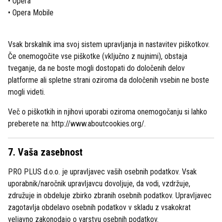
• Opera
• Opera Mobile
Vsak brskalnik ima svoj sistem upravljanja in nastavitev piškotkov.
Če onemogočite vse piškotke (vključno z nujnimi), obstaja
tveganje, da ne boste mogli dostopati do določenih delov
platforme ali spletne strani oziroma da določenih vsebin ne boste
mogli videti.
Več o piškotkih in njihovi uporabi oziroma onemogočanju si lahko
preberete na: http://www.aboutcookies.org/.
7. Vaša zasebnost
PRO PLUS d.o.o. je upravljavec vaših osebnih podatkov. Vsak
uporabnik/naročnik upravljavcu dovoljuje, da vodi, vzdržuje,
združuje in obdeluje zbirko zbranih osebnih podatkov. Upravljavec
zagotavlja obdelavo osebnih podatkov v skladu z vsakokrat
veljavno zakonodajo o varstvu osebnih podatkov.