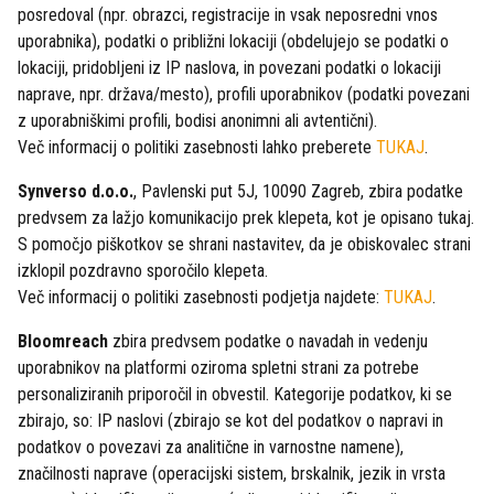
posredoval (npr. obrazci, registracije in vsak neposredni vnos
uporabnika), podatki o približni lokaciji (obdelujejo se podatki o
lokaciji, pridobljeni iz IP naslova, in povezani podatki o lokaciji
naprave, npr. država/mesto), profili uporabnikov (podatki povezani
z uporabniškimi profili, bodisi anonimni ali avtentični).
Več informacij o politiki zasebnosti lahko preberete
TUKAJ
.
Synverso d.o.o.
, Pavlenski put 5J, 10090 Zagreb, zbira podatke
predvsem za lažjo komunikacijo prek klepeta, kot je opisano tukaj.
S pomočjo piškotkov se shrani nastavitev, da je obiskovalec strani
izklopil pozdravno sporočilo klepeta.
Več informacij o politiki zasebnosti podjetja najdete:
TUKAJ
.
Bloomreach
zbira predvsem podatke o navadah in vedenju
uporabnikov na platformi oziroma spletni strani za potrebe
personaliziranih priporočil in obvestil. Kategorije podatkov, ki se
zbirajo, so: IP naslovi (zbirajo se kot del podatkov o napravi in
podatkov o povezavi za analitične in varnostne namene),
značilnosti naprave (operacijski sistem, brskalnik, jezik in vrsta