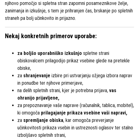
njihovo pomočjo si spletna stran zapomni posameznikove želje,
zanimanja in izkušnje, s tem je prihranjen čas, brskanje po spletnih
straneh pa bolj učinkovito in prijazno.
Nekaj konkretnih primerov uporabe:
za boljšo uporabniško izkušnjo
spletne strani
obiskovalcem prilagodijo prikaz vsebine glede na pretekle
obiske,
za
shranjevanje
izbire pri ustvarjanju ožjega izbora naprav
in ponudbe ter njihove primerjave,
na delih spletnih strani, kjer je potrebna prijava,
vas
ohranijo prijavljene,
za prepoznavanje vaše naprave (računalnik, tablica, mobitel),
ki omogoča
prilagajanje prikaza vsebine vaši napravi,
za
spremljanje obiska
, kar omogoča preverjanje
učinkovitosti prikaza vsebin in ustreznosti oglasov ter stalno
izboljšavo spletnih strani,