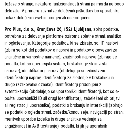
težave s stranjo, nekatere funkcionalnosti strani pa morda ne bodo
delovale. V primeru zavrnitve določenih piškotkov bo uporabniku
prikaz določenih vsebin omejen ali onemogočen.
Pro Plus, d.o.o., Kranjčeva 26, 1521 Ljubljana
, zbira podatke,
potrebne za delovanje platforme oziroma spletne strani, analitiko
in oglaševanje. Kategorije podatkov, ki se zbirajo, so: IP naslovi
(zbira se kot del podatkov o napravi in podatkov o povezavi za
analitične in varnostne namene), značilnosti naprave (zbirajo se
podatki, kot so operacijski sistem, brskalnik, jezik in vrsta
naprave), identifikatorji naprav (obdelujejo se edinstveni
identifikatorji naprav, identifikatorji za sledenje v brskalniku in
druge razlikovalne oznake), identifikatorji pridobljeni z
avtentiikacijo (obdelujejo se uporabniški identifikatorji, kot so e-
pošta, uporabniški ID ali drugi identifikatorji, zabeleženi ob prijavi
ali registraciji uporabnika), podatki o brskanju in interakciji (zbirajo
se podatki o ogledu strani, začetku/koncu seje, navigaciji po strani,
meritvah uporabe izdelka in druge analitike vedenja za
angažiranost in A/B testiranje), podatki, ki jih je uporabnik