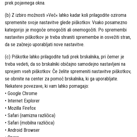
prek pojavnega okna.
(b) Z izbiro možnosti »Več« lahko kadar koli prilagodite oziroma
spremenite svoje nastavitve glede piškotkov. Vsako posamezno
kategorijo je mogoče omogočiti ali onemogočiti. Po spremembi
nastavitev piškotkov je treba shraniti spremembe in osvežiti stran,
da se začnejo uporabljati nove nastavitve.
(c) Piškotke lahko prilagodite tudi prek brskalnika, pri čemer je
treba vedeti, da so brskalniki običajno samodejno nastavljeni na
sprejem vseh piškotkov. Če želite spremeniti nastavitve piškotkov,
se obrnite na center za pomoč brskalnika, ki ga uporabljate.
Nekatere povezave, ki vam lahko pomagajo:
• Google Chrome
• Internet Explorer
• Mozilla Firefox
• Safari (namizna različica)
• Safari (mobilna različica)
• Android Browser