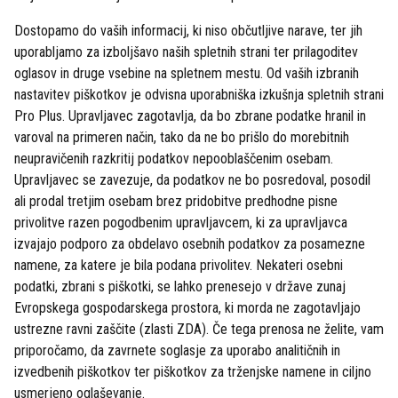
Dostopamo do vaših informacij, ki niso občutljive narave, ter jih
uporabljamo za izboljšavo naših spletnih strani ter prilagoditev
oglasov in druge vsebine na spletnem mestu. Od vaših izbranih
nastavitev piškotkov je odvisna uporabniška izkušnja spletnih strani
Pro Plus. Upravljavec zagotavlja, da bo zbrane podatke hranil in
varoval na primeren način, tako da ne bo prišlo do morebitnih
neupravičenih razkritij podatkov nepooblaščenim osebam.
Upravljavec se zavezuje, da podatkov ne bo posredoval, posodil
ali prodal tretjim osebam brez pridobitve predhodne pisne
privolitve razen pogodbenim upravljavcem, ki za upravljavca
izvajajo podporo za obdelavo osebnih podatkov za posamezne
namene, za katere je bila podana privolitev. Nekateri osebni
podatki, zbrani s piškotki, se lahko prenesejo v države zunaj
Evropskega gospodarskega prostora, ki morda ne zagotavljajo
ustrezne ravni zaščite (zlasti ZDA). Če tega prenosa ne želite, vam
priporočamo, da zavrnete soglasje za uporabo analitičnih in
izvedbenih piškotkov ter piškotkov za trženjske namene in ciljno
usmerjeno oglaševanje.