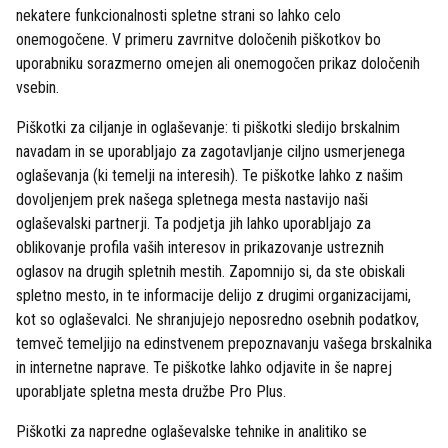
nekatere funkcionalnosti spletne strani so lahko celo
onemogočene. V primeru zavrnitve določenih piškotkov bo
uporabniku sorazmerno omejen ali onemogočen prikaz določenih
vsebin.
Piškotki za ciljanje in oglaševanje: ti piškotki sledijo brskalnim
navadam in se uporabljajo za zagotavljanje ciljno usmerjenega
oglaševanja (ki temelji na interesih). Te piškotke lahko z našim
dovoljenjem prek našega spletnega mesta nastavijo naši
oglaševalski partnerji. Ta podjetja jih lahko uporabljajo za
oblikovanje profila vaših interesov in prikazovanje ustreznih
oglasov na drugih spletnih mestih. Zapomnijo si, da ste obiskali
spletno mesto, in te informacije delijo z drugimi organizacijami,
kot so oglaševalci. Ne shranjujejo neposredno osebnih podatkov,
temveč temeljijo na edinstvenem prepoznavanju vašega brskalnika
in internetne naprave. Te piškotke lahko odjavite in še naprej
uporabljate spletna mesta družbe Pro Plus.
Piškotki za napredne oglaševalske tehnike in analitiko se