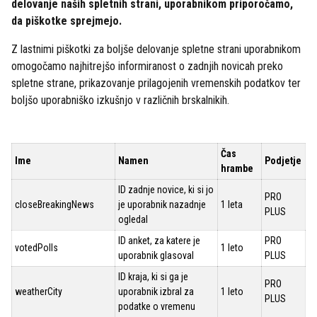
delovanje naših spletnih strani, uporabnikom priporočamo,
da piškotke sprejmejo.
Z lastnimi piškotki za boljše delovanje spletne strani uporabnikom
omogočamo najhitrejšo informiranost o zadnjih novicah preko
spletne strane, prikazovanje prilagojenih vremenskih podatkov ter
boljšo uporabniško izkušnjo v različnih brskalnikih.
Čas
Ime
Namen
Podjetje
hrambe
ID zadnje novice, ki si jo
PRO
closeBreakingNews
je uporabnik nazadnje
1 leta
PLUS
ogledal
ID anket, za katere je
PRO
votedPolls
1 leto
uporabnik glasoval
PLUS
ID kraja, ki si ga je
PRO
weatherCity
uporabnik izbral za
1 leto
PLUS
podatke o vremenu