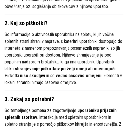
obveščanja oz. soglašanja obiskovalcev z njihovo uporabo.
2. Kaj so piškotki?
So informacije o aktivnostih uporabnika na spletu, ki jih večina
spletnih strani shrani v naprave, s katerimi uporabniki dostopajo do
interneta z namenom prepoznavanja posameznih naprav, ki so jih
uporabniki uporabili pri dostopu. Njihovo shranjevanje je pod
popolnim nadzorom brskalnika, ki ga ima uporabnik. Uporabnik
lahko
shranjevanje piškotkov po želji omeji ali onemogoči
.
Piškotki
niso škodljivi
in so
vedno časovno omejeni
. Elementi v
lokalni shrambi nimajo časovne omejitve.
3. Zakaj so potrebni?
So temeljnega pomena za zagotavljanje
uporabniku prijaznih
spletnih storitev
. Interakcija med spletnim uporabnikom in
spletno stranjo je s pomočjo piškotkov hitrejša in enostavnejša. Z