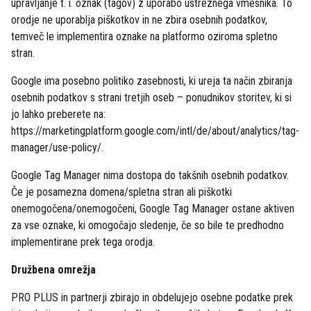
upravljanje t. i. oznak (tagov) z uporabo ustreznega vmesnika. To
orodje ne uporablja piškotkov in ne zbira osebnih podatkov,
temveč le implementira oznake na platformo oziroma spletno
stran.
Google ima posebno politiko zasebnosti, ki ureja ta način zbiranja
osebnih podatkov s strani tretjih oseb – ponudnikov storitev, ki si
jo lahko preberete na:
https://marketingplatform.google.com/intl/de/about/analytics/tag-
manager/use-policy/.
Google Tag Manager nima dostopa do takšnih osebnih podatkov.
Če je posamezna domena/spletna stran ali piškotki
onemogočena/onemogočeni, Google Tag Manager ostane aktiven
za vse oznake, ki omogočajo sledenje, če so bile te predhodno
implementirane prek tega orodja.
Družbena omrežja
PRO PLUS in partnerji zbirajo in obdelujejo osebne podatke prek