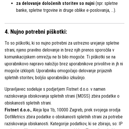
za delovanje določenih storitev so nujni
(npr. spletne
banke, spletne trgovine in druge oblike e-poslovanja, …).
4. Nujno potrebni piškotki:
To so piškotki, ki so nujno potrebni za ustrezno urejanje spletne
strani, njeno pravilno delovanje in brez njih prenos sporočila v
komunikacijskem omrežju ne bi bilo mogoče. Ti piškotki se na
uporabnikovo napravo naložijo brez uporabnikove privolitve in jh ni
mogoče izklopiti. Uporabniku omogočajo delovanje prijaznih
spletnih storitev, boljšo uporabniško izkušnjo.
Upravljavec sodeluje s podjetjem Fistnet d.o.o. v namen
raziskovanja obiskovanja spletnih strani (MOSS) zbira podatke o
obiskanosti spletnih strani.
Fistnet d.o.o.
, Aleja lipa 1b, 10000 Zagreb, prek svojega orodja
DotMetrics zbira podatke o obiskanosti spletnih strani za potrebe
raziskovanja obiskanosti. Kategorije podatkov, ki se zbirajo, so: IP