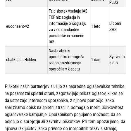
PLUS
Ta piškotek vsebuje IAB
TCF niz soglasja in
informacije o soglasju
Didomi
euconsent-v2
1 leto
za vse standardne
SAS
ponudnike in namene
IAB.
Nastavitev, ki
uporabniku omogoča
Synverso
chatBubbleHidden
1 dan
izklop pozdravnega
d.o.o.
sporočila v klepetu
Piškotki naših partnerjev služijo za napredne oglaševalske tehnike
na posamezni spletni strani, zagotavljajo prikaz oglasov, ki kar se
da ustrezajo interesom uporabnika, z njihovo pomočjo lahko
analiziramo obisk na spletni strani in pomagajo meriti učinkovitost
oglaševalske kampanje. Uporabnikom ponujamo možnost, da se
odločijo o sprejetju ali zavrnitvi piškotkov. Pri tem opozarjamo, da
njihova izključitev lahko privede do morebitnih težav s stranjo,