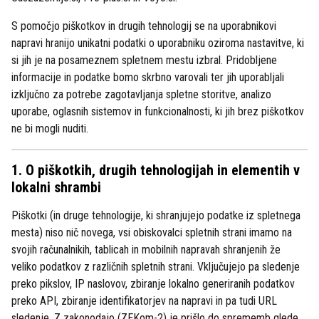
S pomočjo piškotkov in drugih tehnologij se na uporabnikovi
napravi hranijo unikatni podatki o uporabniku oziroma nastavitve, ki
si jih je na posameznem spletnem mestu izbral. Pridobljene
informacije in podatke bomo skrbno varovali ter jih uporabljali
izključno za potrebe zagotavljanja spletne storitve, analizo
uporabe, oglasnih sistemov in funkcionalnosti, ki jih brez piškotkov
ne bi mogli nuditi.
1. O piškotkih, drugih tehnologijah in elementih v
lokalni shrambi
Piškotki (in druge tehnologije, ki shranjujejo podatke iz spletnega
mesta) niso nič novega, vsi obiskovalci spletnih strani imamo na
svojih računalnikih, tablicah in mobilnih napravah shranjenih že
veliko podatkov z različnih spletnih strani. Vključujejo pa sledenje
preko pikslov, IP naslovov, zbiranje lokalno generiranih podatkov
preko API, zbiranje identifikatorjev na napravi in pa tudi URL
sledenje. Z zakonodajo (ZEKom-2) je prišlo do sprememb glede