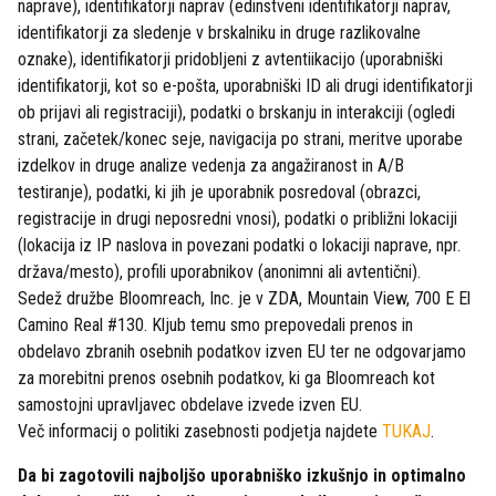
naprave), identifikatorji naprav (edinstveni identifikatorji naprav,
identifikatorji za sledenje v brskalniku in druge razlikovalne
oznake), identifikatorji pridobljeni z avtentiikacijo (uporabniški
identifikatorji, kot so e-pošta, uporabniški ID ali drugi identifikatorji
ob prijavi ali registraciji), podatki o brskanju in interakciji (ogledi
strani, začetek/konec seje, navigacija po strani, meritve uporabe
izdelkov in druge analize vedenja za angažiranost in A/B
testiranje), podatki, ki jih je uporabnik posredoval (obrazci,
registracije in drugi neposredni vnosi), podatki o približni lokaciji
(lokacija iz IP naslova in povezani podatki o lokaciji naprave, npr.
država/mesto), profili uporabnikov (anonimni ali avtentični).
Sedež družbe Bloomreach, Inc. je v ZDA, Mountain View, 700 E El
Camino Real #130. Kljub temu smo prepovedali prenos in
obdelavo zbranih osebnih podatkov izven EU ter ne odgovarjamo
za morebitni prenos osebnih podatkov, ki ga Bloomreach kot
samostojni upravljavec obdelave izvede izven EU.
Več informacij o politiki zasebnosti podjetja najdete
TUKAJ
.
Da bi zagotovili najboljšo uporabniško izkušnjo in optimalno