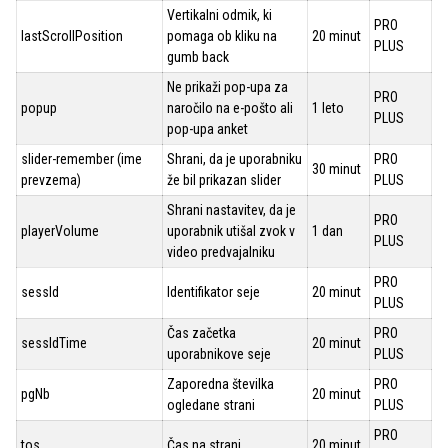
Vertikalni odmik, ki
PRO
lastScrollPosition
pomaga ob kliku na
20 minut
PLUS
gumb back
Ne prikaži pop-upa za
PRO
popup
naročilo na e-pošto ali
1 leto
PLUS
pop-upa anket
slider-remember (ime
Shrani, da je uporabniku
PRO
30 minut
prevzema)
že bil prikazan slider
PLUS
Shrani nastavitev, da je
PRO
playerVolume
uporabnik utišal zvok v
1 dan
PLUS
video predvajalniku
PRO
sessId
Identifikator seje
20 minut
PLUS
Čas začetka
PRO
sessIdTime
20 minut
uporabnikove seje
PLUS
Zaporedna številka
PRO
pgNb
20 minut
ogledane strani
PLUS
PRO
tos
Čas na strani
20 minut