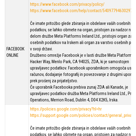
https://www.facebook.com/privacy/policy/
https://www.facebook.com/help/contact/540977946302970
Če imate pritožbo glede zbiranja in obdelave vaših osebnih
podatkov, se lahko obrnete na organ, pristojen za nadzor nad
delom družbe Meta Platforms Ireland Ltd., pristojni organ za v
osebnih podatkov na Irskem ali organ za varstvo osebnih po
FACEBOOK
v svoji državi.
ONLINE
Družbeno omrežje Facebook je v lasti družbe Meta Platforms I
Hacker Way, Menlo Park, CA 94025, ZDA, ki je samostojen
upravljavec podatkov. Facebook uporabnikom omogoča ustva
računov, dodajanje fotografij in povezovanje z drugimi uporab
prek prošenj za prijateljstvo.
Če uporabnik Facebooka prebiva zunaj ZDA ali Kanade, je
upravljavec podatkov družba Meta Platforms Ireland Ltd., Priv
Operations, Merrion Road, Dublin 4, D04 X2K5, Irska.
https://policies.google.com/privacy?hl=hr
https://support.google.com/policies/contact/general_privac
Če imate pritožbo glede zbiranja in obdelave vaših osebnih
podatkov, se lahko obrnete na organ, pristojen za nadzor nad