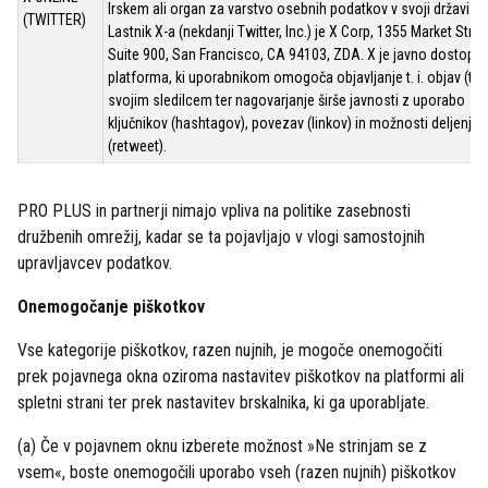
Irskem ali organ za varstvo osebnih podatkov v svoji državi.
(TWITTER)
Lastnik X-a (nekdanji Twitter, Inc.) je X Corp, 1355 Market Stree
Suite 900, San Francisco, CA 94103, ZDA. X je javno dostopn
platforma, ki uporabnikom omogoča objavljanje t. i. objav (tw
svojim sledilcem ter nagovarjanje širše javnosti z uporabo
ključnikov (hashtagov), povezav (linkov) in možnosti deljenja 
(retweet).
PRO PLUS in partnerji nimajo vpliva na politike zasebnosti
družbenih omrežij, kadar se ta pojavljajo v vlogi samostojnih
upravljavcev podatkov.
Onemogočanje piškotkov
Vse kategorije piškotkov, razen nujnih, je mogoče onemogočiti
prek pojavnega okna oziroma nastavitev piškotkov na platformi ali
spletni strani ter prek nastavitev brskalnika, ki ga uporabljate.
(a) Če v pojavnem oknu izberete možnost »Ne strinjam se z
vsem«, boste onemogočili uporabo vseh (razen nujnih) piškotkov