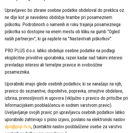
Upravljavec bo zbrane osebne podatke obdeloval do preklica oz.
ne dlje kot je navedeno obdobje hrambe pri posameznem
piškotku. Podrobnosti o namenih in roku trajanja posameznega
piškotka so dostopne na enem mestu ob kliku na gumb "Ogled
naših partnerjev", ki ga najdete na "Nastavitvah piškotkov".
PRO PLUS d.o.o. lahko obdeluje osebne podatke na podlagi
eksplicitne privolitve uporabnika, razen kadar nad takimi interesi
prevladajo interesi ali temeljne pravice in svoboščine
posameznika.
Uporabniki imajo glede osebnih podatkov, ki se nanašajo na njih,
pravico do seznanitve, dopolnitve, popravka, omejitve obdelave,
izbrisa, prenosljivosti in ugovora (vključno s pravico do pritožbe pri
Informacijskem pooblaščencu in sodnim varstvom pravic).
Uveljavljanje svojih pravic pri upravljavcu osebnih podatkov lahko
uporabniki zahtevajo s pisno izjavo, poslano na elektronski naslov
dpo@pop-tv.si
, (kontaktni naslov pooblaščene osebe za varstvo