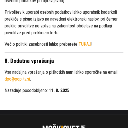
osebnih podatkov pri upravljavcu).
Privolitev k uporabi osebnih podatkov lahko uporabnik kadarkoli
prekliče s pisno izjavo na navedeni elektronski naslov, pri čemer
preklic privolitve ne vpliva na zakonitost obdelave na podlagi
privolitve pred preklicem le-te.
Več o politiki zasebnosti lahko preberete
TUKAJ
!
8. Dodatna vprašanja
Vsa nadaljna vprašanja o piškotkih nam lahko sporočite na email
dpo@pop-tv.si
.
Nazadnje posodobljeno:
11. 8. 2025