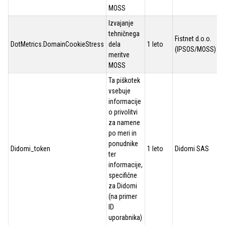
MOSS
Izvajanje
tehničnega
Fistnet d.o.o.
DotMetrics.DomainCookieStress
dela
1 leto
(IPSOS/MOSS)
meritve
MOSS
Ta piškotek
vsebuje
informacije
o privolitvi
za namene
po meri in
ponudnike
Didomi_token
1 leto
Didomi SAS
ter
informacije,
specifične
za Didomi
(na primer
ID
uporabnika)