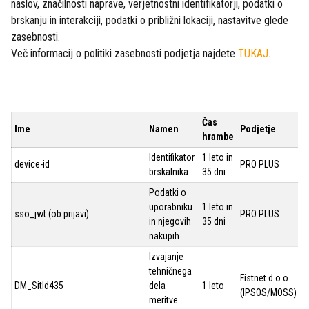
naslov, značilnosti naprave, verjetnostni identifikatorji, podatki o
brskanju in interakciji, podatki o približni lokaciji, nastavitve glede
zasebnosti.
Več informacij o politiki zasebnosti podjetja najdete
TUKAJ
.
Čas
Ime
Namen
Podjetje
hrambe
Identifikator
1 leto in
device-id
PRO PLUS
brskalnika
35 dni
Podatki o
uporabniku
1 leto in
sso_jwt (ob prijavi)
PRO PLUS
in njegovih
35 dni
nakupih
Izvajanje
tehničnega
Fistnet d.o.o.
DM_SitId435
dela
1 leto
(IPSOS/MOSS)
meritve