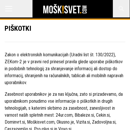
PIŠKOTKI
Zakon o elektronskih komunikacijah (Uradni list št. 130/2022),
ZEKom-2 je v pravni red prinesel pravila glede uporabe piškotkov
in podobnih tehnologij za shranjevanje informacij ali dostop do
informacij, shranjenih na računalnikih, tablicah ali mobilnih napravah
uporabnikov.
Zasebnost uporabnikov je za nas ključna, zato si prizadevamo, da
uporabnikom ponudimo vse informacije o piškotkih in drugih
tehnologijah, s katerimi skrbimo za zasebnost, zanesljivost in
varnost naših spletnih mest: 24ur.com, Bibaleze.si, Cekin.si,
Dominvrt.si, Moškisvet.com, Okusno.je, Vizita.si, Zadovoljna.si,
Caszazemljo.si, Pro-plus.si in Voyo.si.