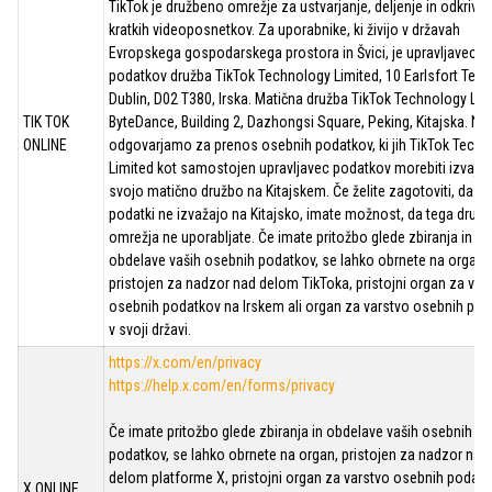
TikTok je družbeno omrežje za ustvarjanje, deljenje in odkrivan
kratkih videoposnetkov. Za uporabnike, ki živijo v državah
Evropskega gospodarskega prostora in Švici, je upravljavec
podatkov družba TikTok Technology Limited, 10 Earlsfort Terra
Dublin, D02 T380, Irska. Matična družba TikTok Technology Lim
TIK TOK
ByteDance, Building 2, Dazhongsi Square, Peking, Kitajska. Ne
ONLINE
odgovarjamo za prenos osebnih podatkov, ki jih TikTok Tech
Limited kot samostojen upravljavec podatkov morebiti izvaja 
svojo matično družbo na Kitajskem. Če želite zagotoviti, da se
podatki ne izvažajo na Kitajsko, imate možnost, da tega druž
omrežja ne uporabljate. Če imate pritožbo glede zbiranja in
obdelave vaših osebnih podatkov, se lahko obrnete na organ,
pristojen za nadzor nad delom TikToka, pristojni organ za var
osebnih podatkov na Irskem ali organ za varstvo osebnih po
v svoji državi.
https://x.com/en/privacy
https://help.x.com/en/forms/privacy
Če imate pritožbo glede zbiranja in obdelave vaših osebnih
podatkov, se lahko obrnete na organ, pristojen za nadzor nad
delom platforme X, pristojni organ za varstvo osebnih podatk
X ONLINE