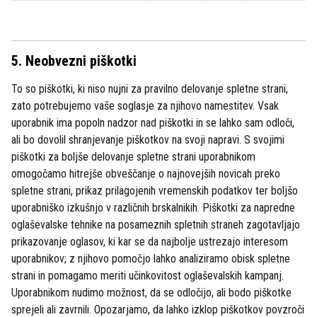
5. Neobvezni piškotki
To so piškotki, ki niso nujni za pravilno delovanje spletne strani,
zato potrebujemo vaše soglasje za njihovo namestitev. Vsak
uporabnik ima popoln nadzor nad piškotki in se lahko sam odloči,
ali bo dovolil shranjevanje piškotkov na svoji napravi. S svojimi
piškotki za boljše delovanje spletne strani uporabnikom
omogočamo hitrejše obveščanje o najnovejših novicah preko
spletne strani, prikaz prilagojenih vremenskih podatkov ter boljšo
uporabniško izkušnjo v različnih brskalnikih. Piškotki za napredne
oglaševalske tehnike na posameznih spletnih straneh zagotavljajo
prikazovanje oglasov, ki kar se da najbolje ustrezajo interesom
uporabnikov; z njihovo pomočjo lahko analiziramo obisk spletne
strani in pomagamo meriti učinkovitost oglaševalskih kampanj.
Uporabnikom nudimo možnost, da se odločijo, ali bodo piškotke
sprejeli ali zavrnili. Opozarjamo, da lahko izklop piškotkov povzroči