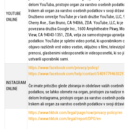
delom YouTuba, pristojni organ za varstvo osebnih podatkov 
Irskem ali organ za varstvo osebnih podatkov v svoji državi.
YOUTUBE
Družbeno omrežje YouTube je v lasti družbe YouTube, LLC, 90
ONLINE
Cherry Ave., San Bruno, CA 94066, ZDA. YouTube, LLC, ki je
povezana družba Google Inc., 1600 Amphitheatre Pkwy, Moun
View, CA 94043-1351, ZDA, velja za samostojnega upravljavc
podatkov. YouTube je spletni video portal, ki uporabnikom o
objavo različnih vrst video vsebin, vključno s filmi, televizijskim
prenosi, glasbenimi videoposnetki in videoposnetki, ki so jih
ustvarili uporabniki sami.
https://www.facebook.com/privacy/policy/
https://www.facebook.com/help/contact/540977946302970
INSTAGRAM
Če imate pritožbo glede zbiranja in obdelave vaših osebnih
ONLINE
podatkov, se lahko obrnete na organ, pristojen za nadzor nad
delom Instagrama, pristojni organ za varstvo osebnih podatk
Irskem ali organ za varstvo osebnih podatkov v svoji državi.
https://www.tiktok.com/legal/page/row/privacy-policy/en
https://www.tiktok.com/legal/report/DPO/en