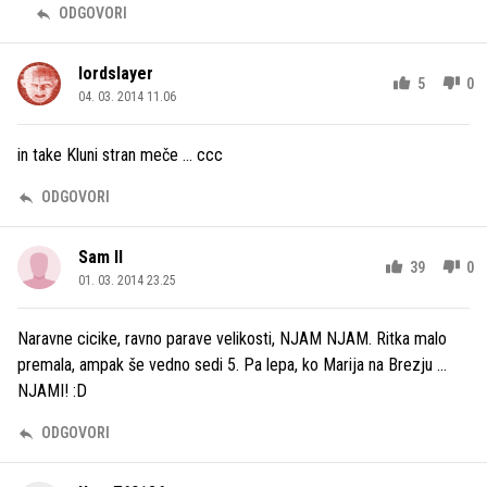
ODGOVORI
lordslayer
5
0
04. 03. 2014 11.06
in take Kluni stran meče ... ccc
ODGOVORI
Sam Il
39
0
01. 03. 2014 23.25
Naravne cicike, ravno parave velikosti, NJAM NJAM. Ritka malo
premala, ampak še vedno sedi 5. Pa lepa, ko Marija na Brezju ...
NJAMI! :D
ODGOVORI