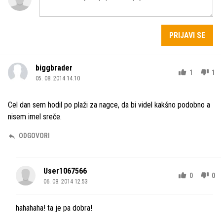
PRIJAVI SE
biggbrader
1
1
05. 08. 2014 14.10
Cel dan sem hodil po plaži za nagce, da bi videl kakšno podobno a
nisem imel sreče.
ODGOVORI
User1067566
0
0
06. 08. 2014 12.53
hahahaha! ta je pa dobra!