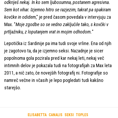
odkriješ nekaj. In ko sem ljubosumna, postanem agresivna.
Sem kot vihar. Izjemno hitro se razjezim, takrat pa spakiram
kovčke in odidem
," je pred časom povedala v intervjuju za
Max. "
Moje zgodbe so se vedno zaključile tako, s kovčki v
prtljažniku, z loputanjem vrat in mojim odhodom.
"
Lepotička iz Sardinije pa ima tudi svoje vrline. Ena od njih
je zagotovo ta, da je izjemno seksi. Nazadnje je sicer
popolnoma gola pozirala pred kar nekaj leti, nekaj več
intimnih delov je pokazala tudi na fotografijah za Max leta
2011, a nič zato, če novejših fotografij ni. Fotografije so
namreč večne in včasih je lepo pogledati tudi kakšno
starejšo.
ELISABETTA
CANALIS
SEKSI
TOPLES