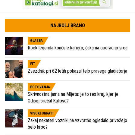
NAJBOLJ BRANO
GLASBA
Rock legenda končuje kariero, čaka na operacijo srca
FIT
Zvezdnik pri 62 letih pokazal telo pravega gladiatorja
POTOVANJA
Skrivnostna jama na Mljetu: je to res kraj, kjer je
Odisej srečal Kalipso?
VISOKI OBRATI
Zakaj nekateri vozniki na vzvratno ogledalo privežejo
belo krpo?