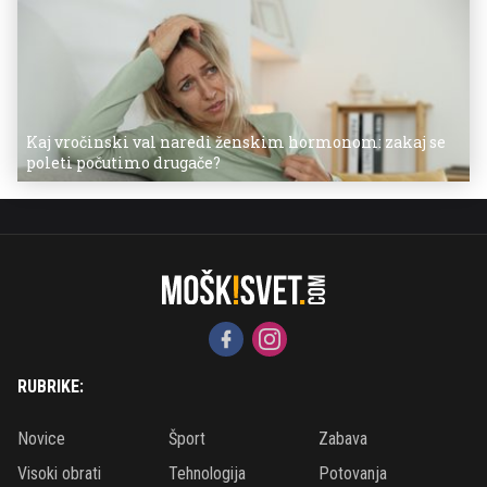
Kaj vročinski val naredi ženskim hormonom: zakaj se
poleti počutimo drugače?
RUBRIKE:
Novice
Šport
Zabava
Visoki obrati
Tehnologija
Potovanja