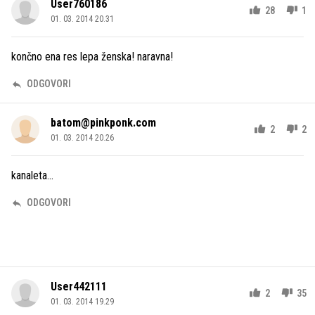
User760186
28
1
01. 03. 2014 20.31
končno ena res lepa ženska! naravna!
ODGOVORI
batom@pinkponk.com
2
2
01. 03. 2014 20.26
kanaleta...
ODGOVORI
User442111
2
35
01. 03. 2014 19.29