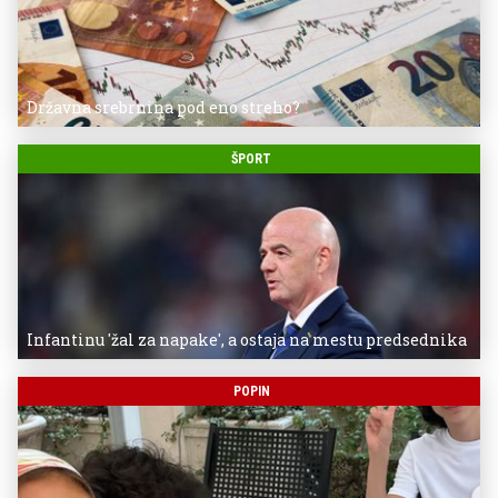
Državna srebrnina pod eno streho?
ŠPORT
Infantinu 'žal za napake', a ostaja na mestu predsednika
POPIN