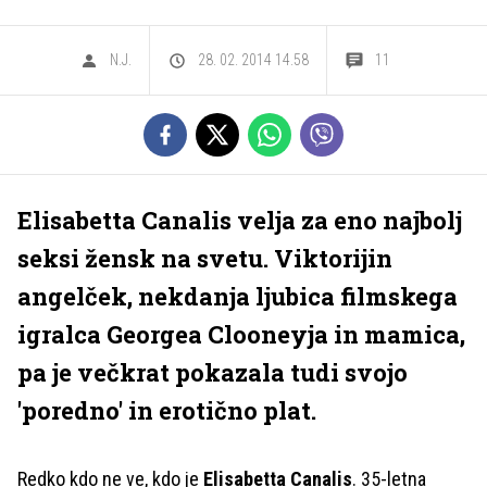
N.J.
28. 02. 2014 14.58
11
Elisabetta Canalis velja za eno najbolj
seksi žensk na svetu. Viktorijin
angelček, nekdanja ljubica filmskega
igralca Georgea Clooneyja in mamica,
pa je večkrat pokazala tudi svojo
'poredno' in erotično plat.
Redko kdo ne ve, kdo je
Elisabetta Canalis
. 35-letna