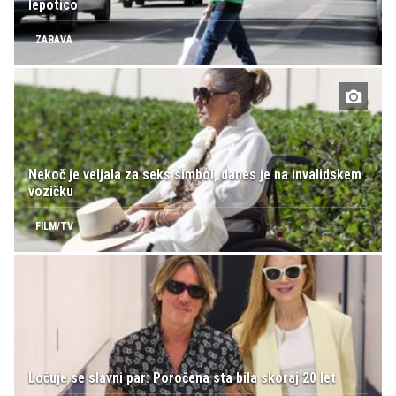
lepotico
ZABAVA
Nekoč je veljala za seks simbol, danes je na invalidskem
vozičku
FILM/TV
Ločuje se slavni par: Poročena sta bila skoraj 20 let