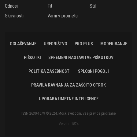
Odnosi
Fit
Stil
Skrivnosti
Varni v prometu
OGLAŠEVANJE
UREDNIŠTVO
PRO PLUS
MODERIRANJE
PIŠKOTKI
SPREMENI NASTAVITVE PIŠKOTKOV
POLITIKA ZASEBNOSTI
SPLOŠNI POGOJI
PRAVILA RAVNANJA ZA ZAŠČITO OTROK
UPORABA UMETNE INTELIGENCE
ISSN 2630-1679 © 2024, Moskisvet.com, Vse pravice pridržane
Verzija: 1874