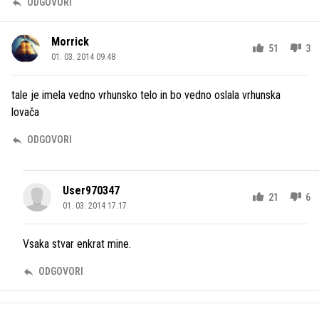
ODGOVORI
Morrick
51
3
01. 03. 2014 09.48
tale je imela vedno vrhunsko telo in bo vedno oslala vrhunska
lovača
ODGOVORI
User970347
21
6
01. 03. 2014 17.17
Vsaka stvar enkrat mine.
ODGOVORI