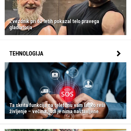
Zvezdnik pri 62 letih pokazal telo pravega
gladiatorja
TEHNOLOGIJA
Ta skrita funkcija na telefonu vam lahko reši
življenje – večina ljudi je nima nastavljene