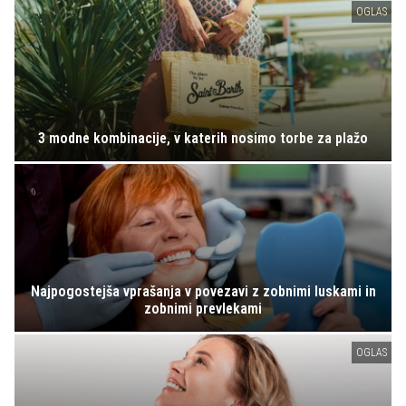
OGLAS
3 modne kombinacije, v katerih nosimo torbe za plažo
Najpogostejša vprašanja v povezavi z zobnimi luskami in
zobnimi prevlekami
OGLAS