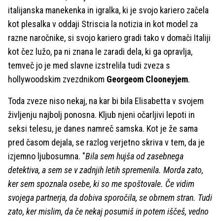
italijanska manekenka in igralka, ki je svojo kariero začela
kot plesalka v oddaji Striscia la notizia in kot model za
razne naročnike, si svojo kariero gradi tako v domači Italiji
kot čez lužo, pa ni znana le zaradi dela, ki ga opravlja,
temveč jo je med slavne izstrelila tudi zveza s
hollywoodskim zvezdnikom
Georgeom Clooneyjem
.
Toda zveze niso nekaj, na kar bi bila Elisabetta v svojem
življenju najbolj ponosna. Kljub njeni očarljivi lepoti in
seksi telesu, je danes namreč samska. Kot je že sama
pred časom dejala, se razlog verjetno skriva v tem, da je
izjemno ljubosumna. "
Bila sem hujša od zasebnega
detektiva, a sem se v zadnjih letih spremenila. Morda zato,
ker sem spoznala osebe, ki so me spoštovale. Če vidim
svojega partnerja, da dobiva sporočila, se obrnem stran. Tudi
zato, ker mislim, da če nekaj posumiš in potem iščeš, vedno