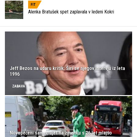
FIT
Alenka Bratušek spet zaplavala v ledeni Kokri
Jeff Bezos na udaru kritik: Širi se njegov intervju iz leta
1996
ZABAVA
Novopečeni samec ujet na zmenku s 26 let mlajšo