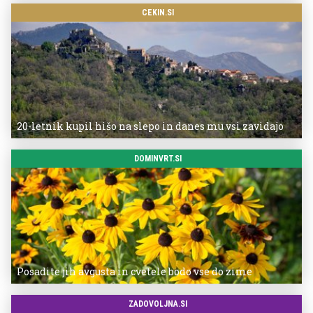
CEKIN.SI
20-letnik kupil hišo na slepo in danes mu vsi zavidajo
DOMINVRT.SI
Posadite jih avgusta in cvetele bodo vse do zime
ZADOVOLJNA.SI