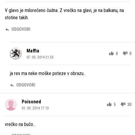
V glavo je milorečeno čudna. Z vrečko na glavi, je na balkanu, na
stotine takih.
ODGOVORI
Maffia
0
0
07. 03. 2014 21.55
ja res ma neke moške poteze v obrazu..
ODGOVORI
Poisoned
5
30
01. 03. 2014 17.13
vrečko na bučo...