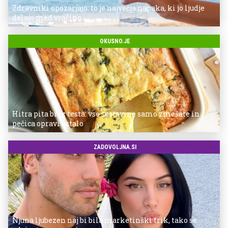
Zdravniki opozarjajo: to je največja napaka, ki jo ljudje
delajo med vročino
OKUSNO.JE
Hitra pita brez testa: vse sestavine samo zmešate in
pečica opravi ostalo
ZADOVOLJNA.SI
Njuna ljubezen naj bi bila marketinški trik, tako se