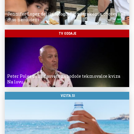
Jennifer Lopez delila fotografije z otrokoma, oboževalci
niso navdušeni
TV ODDAJE
Peter Poles delil nasvete za bodoče tekmovalce kviza
Na lovu
VIZITA.SI