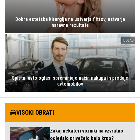
Dobra estetska kirurgija ne ustvarja filtrov, ustvarja
naravne rezultate
OGLAS
Spletni avto oglasi spreminjajo način nakupa in prodaje
avtomobilov
VISOKI OBRATI
Zakaj nekateri vozniki na vzvratno
ogledalo privežejo belo krpo?