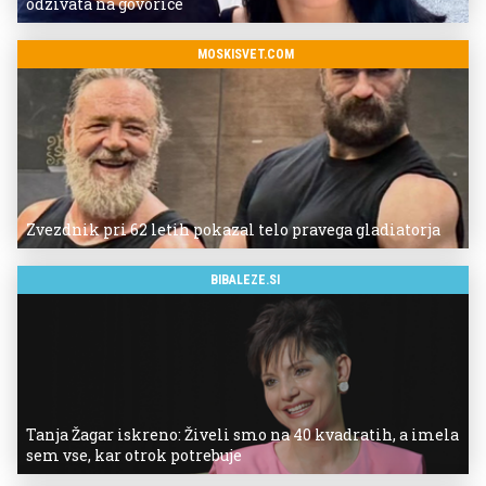
odzivata na govorice
MOSKISVET.COM
Zvezdnik pri 62 letih pokazal telo pravega gladiatorja
BIBALEZE.SI
Tanja Žagar iskreno: Živeli smo na 40 kvadratih, a imela
sem vse, kar otrok potrebuje