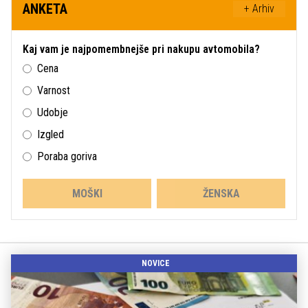
ANKETA
+ Arhiv
Kaj vam je najpomembnejše pri nakupu avtomobila?
Cena
Varnost
Udobje
Izgled
Poraba goriva
MOŠKI
ŽENSKA
NOVICE