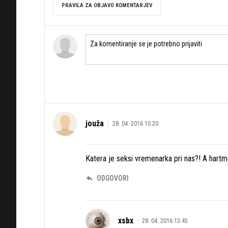
PRAVILA ZA OBJAVO KOMENTARJEV
jouža
28. 04. 2016 10.20
Katera je seksi vremenarka pri nas?! A hartm
ODGOVORI
xsbx
28. 04. 2016 13.45