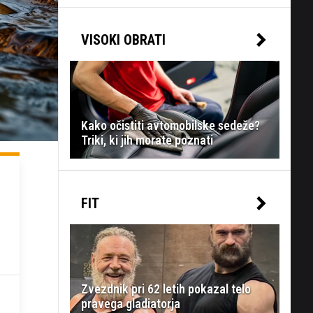
VISOKI OBRATI
Kako očistiti avtomobilske sedeže?
Triki, ki jih morate poznati
FIT
Zvezdnik pri 62 letih pokazal telo
pravega gladiatorja