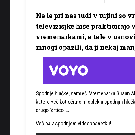
Ne le pri nas tudi v tujini so
televizisjke hiše prakticiraj
vremenarkami, a tale v osnovi
mnogi opazili, da ji nekaj manj
Spodnje hlačke, namreč. Vremenarka Susan Almei
katere več kot očitno ni oblekla spodnjih hlačk
drugo 'črtico' ...
Več pa v spodnjem videoposnetku!