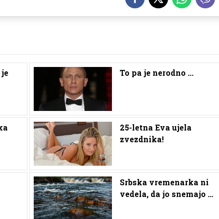
 je
To pa je nerodno ...
ka
25-letna Eva ujela
zvezdnika!
Srbska vremenarka ni
vedela, da jo snemajo …