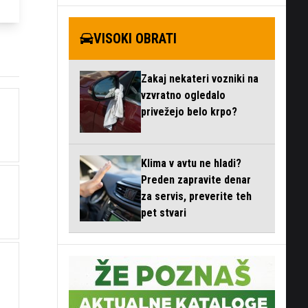
VISOKI OBRATI
Zakaj nekateri vozniki na
vzvratno ogledalo
privežejo belo krpo?
Klima v avtu ne hladi?
Preden zapravite denar
za servis, preverite teh
pet stvari