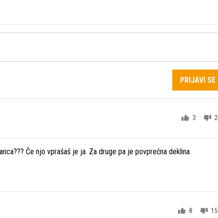
PRIJAVI SE
3
2
anca??? Če njo vprašaš je ja. Za druge pa je povprečna deklina
8
15