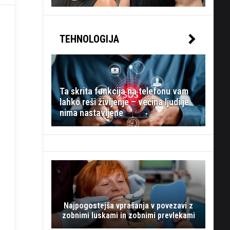
TEHNOLOGIJA
Ta skrita funkcija na telefonu vam
lahko reši življenje – večina ljudi je
nima nastavljene
Najpogostejša vprašanja v povezavi z
zobnimi luskami in zobnimi prevlekami