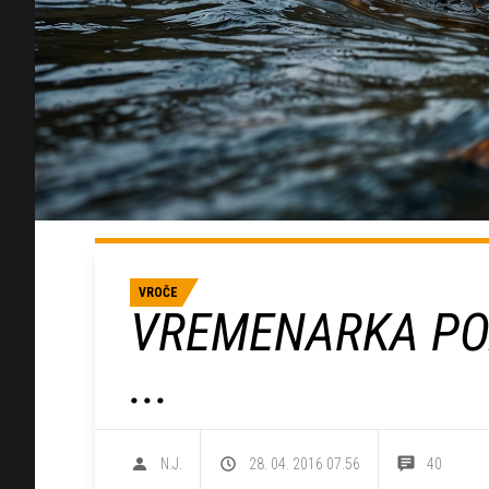
VROČE
VREMENARKA PO
...
N.J.
28. 04. 2016 07.56
40