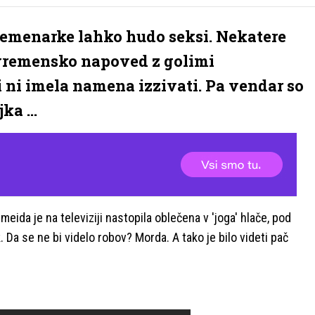
 vremenarke lahko hudo seksi. Nekatere
o vremensko napoved z golimi
 ni imela namena izzivati. Pa vendar so
ka ...
da je na televiziji nastopila oblečena v 'joga' hlače, pod
. Da se ne bi videlo robov? Morda. A tako je bilo videti pač