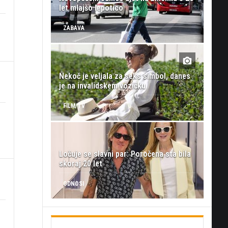
let mlajšo lepotico
ZABAVA
Nekoč je veljala za seks simbol, danes
je na invalidskem vozičku
FILM/TV
Ločuje se slavni par: Poročena sta bila
skoraj 20 let
ODNOSI