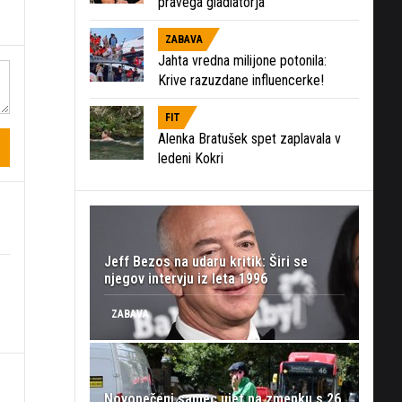
pravega gladiatorja
ZABAVA
Jahta vredna milijone potonila:
Krive razuzdane influencerke!
FIT
Alenka Bratušek spet zaplavala v
ledeni Kokri
Jeff Bezos na udaru kritik: Širi se
njegov intervju iz leta 1996
ZABAVA
Novopečeni samec ujet na zmenku s 26