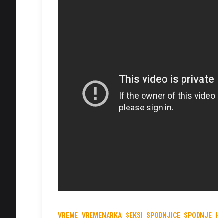
VREME
VREMENARKA
SEKSI
SPODNJICE
SPODNJE