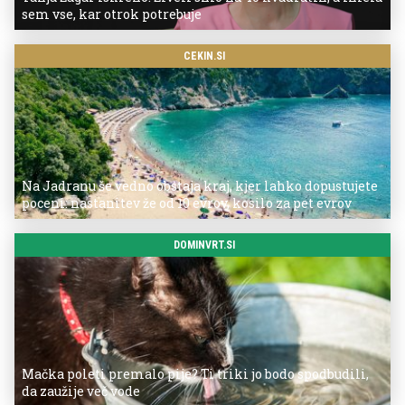
sem vse, kar otrok potrebuje
CEKIN.SI
Na Jadranu še vedno obstaja kraj, kjer lahko dopustujete
poceni: nastanitev že od 10 evrov, kosilo za pet evrov
DOMINVRT.SI
Mačka poleti premalo pije? Ti triki jo bodo spodbudili,
da zaužije več vode