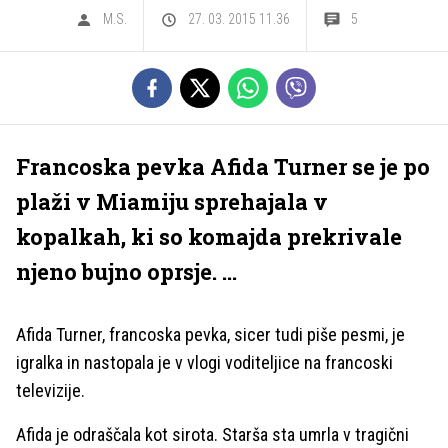
M.S.
27. 03. 2015 11.36
5
Francoska pevka Afida Turner se je po
plaži v Miamiju sprehajala v
kopalkah, ki so komajda prekrivale
njeno bujno oprsje. ...
Afida Turner, francoska pevka, sicer tudi piše pesmi, je
igralka in nastopala je v vlogi voditeljice na francoski
televizije.
Afida je odraščala kot sirota. Starša sta umrla v tragični