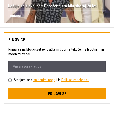
Ločuje se slavni par: Poročena sta bila skoraj 20 let
ODNOSI
E-NOVICE
Prijavi se na Moskisvet e-novičke in bodi na tekočem z lepotnimi in
modnimi trendi.
Strinjam se s
splošnimi pogoji
in
Politiko zasebnosti
.
PRIJAVI SE