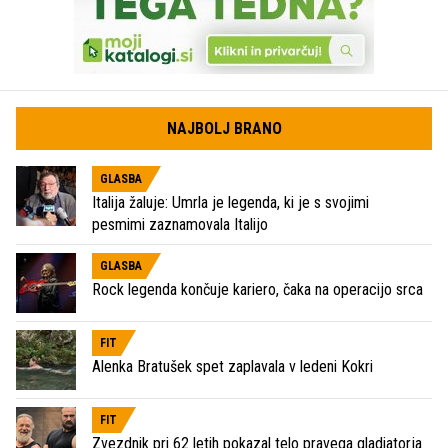
NAJBOLJ BRANO
GLASBA
Italija žaluje: Umrla je legenda, ki je s svojimi
pesmimi zaznamovala Italijo
GLASBA
Rock legenda končuje kariero, čaka na operacijo srca
FIT
Alenka Bratušek spet zaplavala v ledeni Kokri
FIT
Zvezdnik pri 62 letih pokazal telo pravega gladiatorja