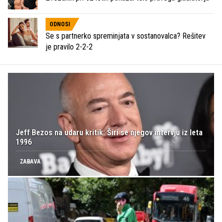
ODNOSI
Se s partnerko spreminjata v sostanovalca? Rešitev
je pravilo 2-2-2
Jeff Bezos na udaru kritik: Širi se njegov intervju iz leta
1996
ZABAVA