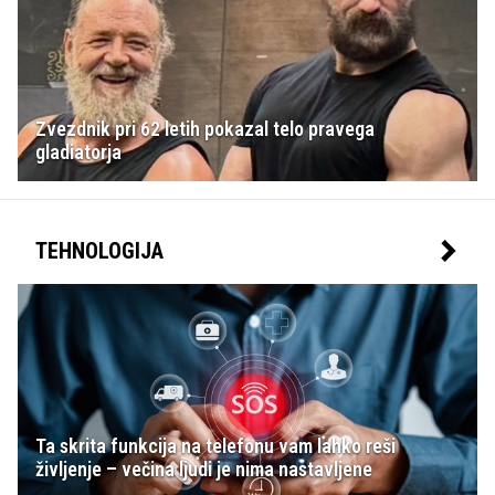
Zvezdnik pri 62 letih pokazal telo pravega
gladiatorja
TEHNOLOGIJA
Ta skrita funkcija na telefonu vam lahko reši
življenje – večina ljudi je nima nastavljene