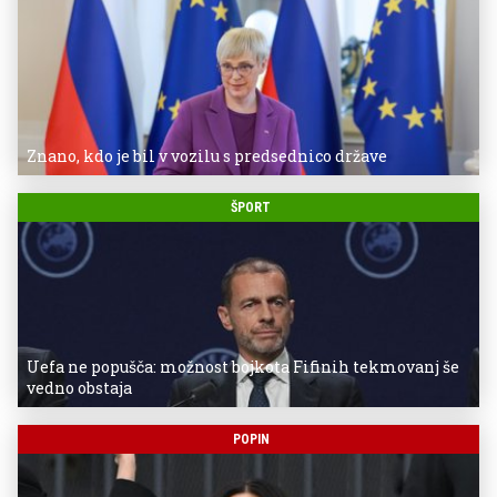
Znano, kdo je bil v vozilu s predsednico države
ŠPORT
Uefa ne popušča: možnost bojkota Fifinih tekmovanj še
vedno obstaja
POPIN