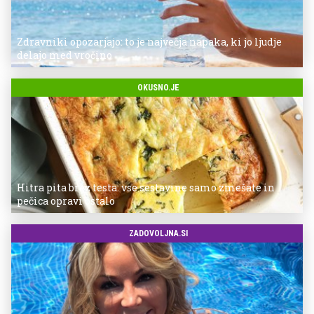
Zdravniki opozarjajo: to je največja napaka, ki jo ljudje
delajo med vročino
OKUSNO.JE
Hitra pita brez testa: vse sestavine samo zmešate in
pečica opravi ostalo
ZADOVOLJNA.SI