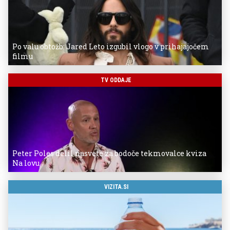
Po valu obtožb: Jared Leto izgubil vlogo v prihajajočem
filmu
TV ODDAJE
Peter Poles delil nasvete za bodoče tekmovalce kviza
Na lovu
VIZITA.SI