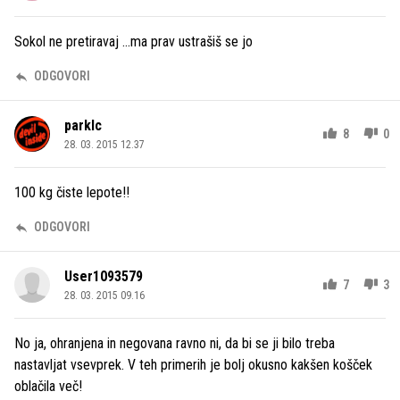
Sokol ne pretiravaj ...ma prav ustrašiš se jo
ODGOVORI
parklc
8
0
28. 03. 2015 12.37
100 kg čiste lepote!!
ODGOVORI
User1093579
7
3
28. 03. 2015 09.16
No ja, ohranjena in negovana ravno ni, da bi se ji bilo treba
nastavljat vsevprek. V teh primerih je bolj okusno kakšen košček
oblačila več!