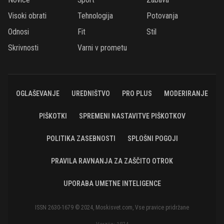
Visoki obrati
Tehnologija
Potovanja
Odnosi
Fit
Stil
Skrivnosti
Varni v prometu
OGLAŠEVANJE
UREDNIŠTVO
PRO PLUS
MODERIRANJE
PIŠKOTKI
SPREMENI NASTAVITVE PIŠKOTKOV
POLITIKA ZASEBNOSTI
SPLOŠNI POGOJI
PRAVILA RAVNANJA ZA ZAŠČITO OTROK
UPORABA UMETNE INTELIGENCE
ISSN 2630-1679 © 2024, Moskisvet.com, Vse pravice pridržane