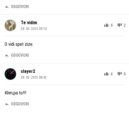
ODGOVORI
Te vidim
4
2
28. 03. 2015 09.10
O vidi spet zize.
ODGOVORI
slayer2
4
0
28. 03. 2015 08.42
Khm,pa to!!!
ODGOVORI