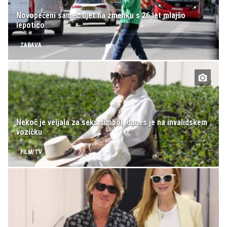
Novopečeni samec ujet na zmenku s 26 let mlajšo
lepotico
ZABAVA
Nekoč je veljala za seks simbol, danes je na invalidskem
vozičku
FILM/TV