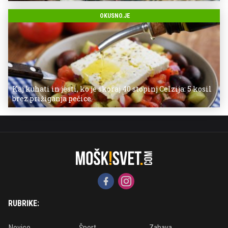
OKUSNO.JE
Kaj kuhati in jesti, ko je skoraj 40 stopinj Celzija: 5 kosil
brez prižiganja pečice
RUBRIKE:
Novice
Šport
Zabava