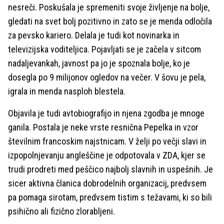
nesreči. Poskušala je spremeniti svoje življenje na bolje,
gledati na svet bolj pozitivno in zato se je menda odločila
za pevsko kariero. Delala je tudi kot novinarka in
televizijska voditeljica. Pojavljati se je začela v sitcom
nadaljevankah, javnost pa jo je spoznala bolje, ko je
dosegla po 9 milijonov ogledov na večer. V šovu je pela,
igrala in menda nasploh blestela.
Objavila je tudi avtobiografijo in njena zgodba je mnoge
ganila. Postala je neke vrste resnična Pepelka in vzor
številnim francoskim najstnicam. V želji po večji slavi in
izpopolnjevanju angleščine je odpotovala v ZDA, kjer se
trudi prodreti med peščico najbolj slavnih in uspešnih. Je
sicer aktivna članica dobrodelnih organizacij, predvsem
pa pomaga sirotam, predvsem tistim s težavami, ki so bili
psihično ali fizično zlorabljeni.