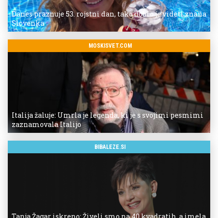
Danes praznuje 53. rojstni dan, tako dobro je videti znana
Slovenka
MOSKISVET.COM
Italija žaluje: Umrla je legenda, ki je s svojimi pesmimi
zaznamovala Italijo
BIBALEZE.SI
Tanja Žagar iskreno: Živeli smo na 40 kvadratih, a imela