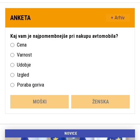
ANKETA
+ Arhiv
Kaj vam je najpomembnejše pri nakupu avtomobila?
Cena
Varnost
Udobje
Izgled
Poraba goriva
MOŠKI
ŽENSKA
NOVICE