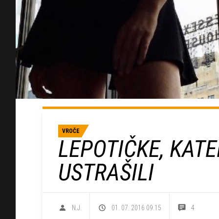
VROČE
LEPOTIČKE, KATE
USTRAŠILI
N.J.
01. 07. 2016 09.15
4