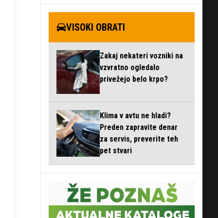
VISOKI OBRATI
Zakaj nekateri vozniki na
vzvratno ogledalo
privežejo belo krpo?
Klima v avtu ne hladi?
Preden zapravite denar
za servis, preverite teh
pet stvari