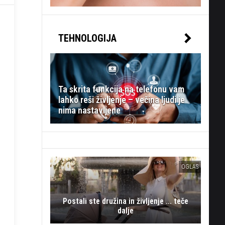
TEHNOLOGIJA
Ta skrita funkcija na telefonu vam
lahko reši življenje – večina ljudi je
nima nastavljene
OGLAS
Postali ste družina in življenje ... teče
dalje