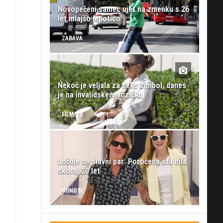
Novopečeni samec ujet na zmenku s 26
let mlajšo lepotico
ZABAVA
Nekoč je veljala za seks simbol, danes
je na invalidskem vozičku
FILM/TV
Ločuje se slavni par: Poročena sta bila
skoraj 20 let
ODNOSI