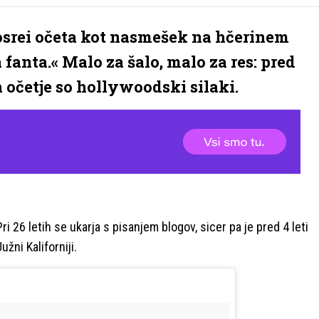
e osrei očeta kot nasmešek na hčerinem
 fanta.« Malo za šalo, malo za res: pred
h očetje so hollywoodski silaki.
 26 letih se ukarja s pisanjem blogov, sicer pa je pred 4 leti
žni Kaliforniji.