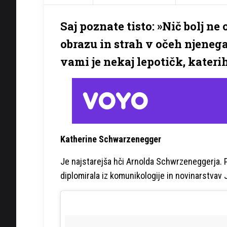
Saj poznate tisto: »Nič bolj n
obrazu in strah v očeh njenega
vami je nekaj lepotičk, kateri
Katherine Schwarzenegger
Je najstarejša hči Arnolda Schwrzeneggerja. Pri
diplomirala iz komunikologije in novinarstvav Ju