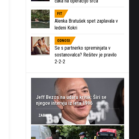
čaka na operacijo srca
FIT
Alenka Bratušek spet zaplavala v
ledeni Kokri
ODNOSI
Se s partnerko spreminjata v
sostanovalca? Rešitev je pravilo
2-2-2
Jeff Bezos na udaru kritik: Širi se
njegov intervju iz leta 1996
ZABAVA