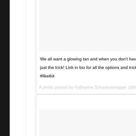
We all want a glowing tan and when you don't have 
just the trick! Link in bio for all the options and t
#liketkit
A photo posted by Katherine Schwarzenegger (@