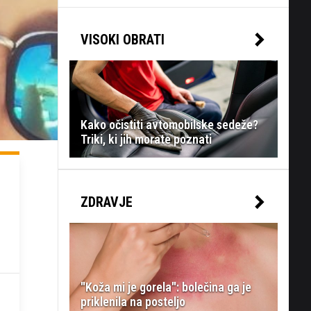
VISOKI OBRATI
Kako očistiti avtomobilske sedeže?
Triki, ki jih morate poznati
ZDRAVJE
"Koža mi je gorela": bolečina ga je
priklenila na posteljo