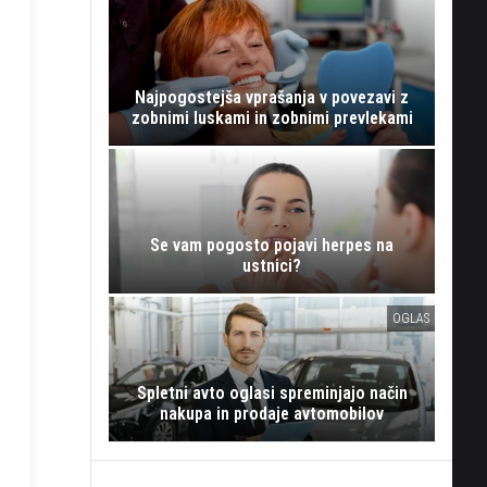
Najpogostejša vprašanja v povezavi z
zobnimi luskami in zobnimi prevlekami
Se vam pogosto pojavi herpes na
ustnici?
OGLAS
Spletni avto oglasi spreminjajo način
nakupa in prodaje avtomobilov