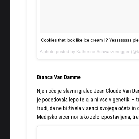
Cookies that look like ice cream !? Yessssssss pl
A photo posted by Katherine Schwarzenegger (@
Bianca Van Damme
Njen oče je slavni igralec Jean Cloude Van D
je podedovala lepo telo, a ni vse v genetiki – 
trudi, da ne bi živela v senci svojega očeta i
Medijsko sicer noi tako zelo izpostavljena, treb