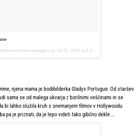
ease
katherineschwarzenegger) on
Jul 31, 2015 at 1:30pm PDT
amme, njena mama je bodibilderka Gladys Portugue. Od staršev
tudi sama se od malega ukvarja z borilnimi veščinami in se
n da bi lahko služila kruh s snemanjem filmov v Hollywoodu.
a pa je priznati, da je lepo videti tako gibčno dekle ...