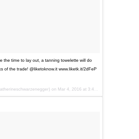
the time to lay out, a tanning towelette will do
ricks of the trade! @liketoknow.it www.liketk.it/2dFeP
katherineschwarzenegger) on
Mar 4, 2016 at 3:48pm PST