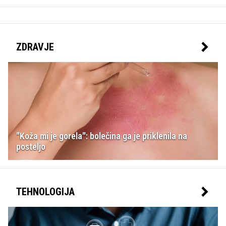
ZDRAVJE
"Koža mi je gorela": bolečina ga je priklenila na
posteljo
TEHNOLOGIJA