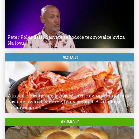
Peter Poles delil nasvete za bodoče tekmovalce kviza
Na lovu
VIZITA.SI
Zdravnik razbija enega največjih mitov: mastna jetra ne
nastanejo zaradi slanine, temveč zaradi živila, ki ga
imamo vsi radi
OKUSNO.JE