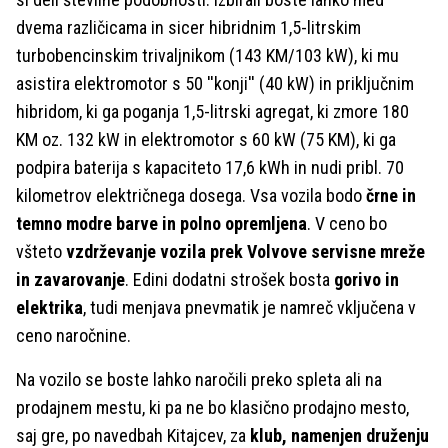
dvema različicama in sicer hibridnim 1,5-litrskim
turbobencinskim trivaljnikom (143 KM/103 kW), ki mu
asistira elektromotor s 50 ''konji'' (40 kW) in priključnim
hibridom, ki ga poganja 1,5-litrski agregat, ki zmore 180
KM oz. 132 kW in elektromotor s 60 kW (75 KM), ki ga
podpira baterija s kapaciteto 17,6 kWh in nudi pribl. 70
kilometrov električnega dosega. Vsa vozila bodo
črne in
temno modre barve in polno opremljena
. V ceno bo
všteto
vzdrževanje vozila prek Volvove servisne mreže
in zavarovanje
. Edini dodatni strošek bosta
gorivo in
elektrika
, tudi menjava pnevmatik je namreč vključena v
ceno naročnine.
Na vozilo se boste lahko naročili preko spleta ali na
prodajnem mestu, ki pa ne bo klasično prodajno mesto,
saj gre, po navedbah Kitajcev, za
klub, namenjen druženju