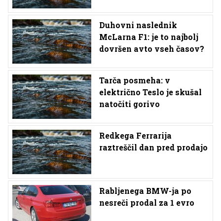
Duhovni naslednik
McLarna F1: je to najbolj
dovršen avto vseh časov?
Tarča posmeha: v
električno Teslo je skušal
natočiti gorivo
Redkega Ferrarija
raztreščil dan pred prodajo
Rabljenega BMW-ja po
nesreči prodal za 1 evro