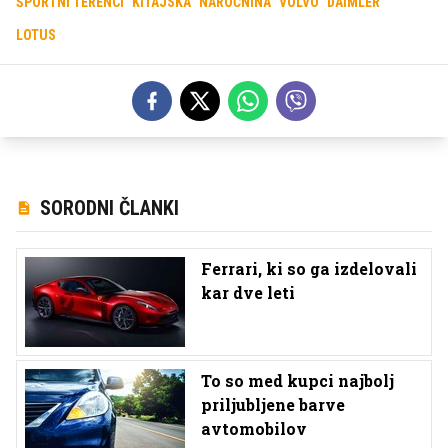
ŠPORTNI TERENCI
KITAJSKA
NAROČNINA
VOLVO
DAIMLER
LOTUS
SORODNI ČLANKI
Ferrari, ki so ga izdelovali
kar dve leti
To so med kupci najbolj
priljubljene barve
avtomobilov