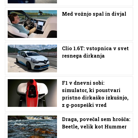
Med vožnjo spal in divjal
Clio 1.6T: vstopnica v svet
resnega dirkanja
F1 v dnevni sobi:
simulator, ki poustvari
pristno dirkaško izkušnjo,
z g-pospeški vred
Draga, povečal sem hrošča:
Beetle, velik kot Hummer