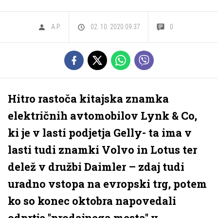
A.P.
02. 10. 2020 09.37
0
Hitro rastoča kitajska znamka
električnih avtomobilov Lynk & Co,
ki je v lasti podjetja Gelly- ta ima v
lasti tudi znamki Volvo in Lotus ter
delež v družbi Daimler – zdaj tudi
uradno vstopa na evropski trg, potem
ko so konec oktobra napovedali
odprtje ''prodajnega mesta'' v