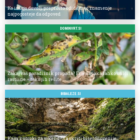
Ko imajo dovolj, preprosto odidejo: to znamenje
najpogosteje da odpoved
DOMINVRT.SI
Zakaj vaš paradižnik propada? Ena napaka lahko uniči
rastline – tako jih rešite
BIBALEZE.SI
Kam z otroki za vikend? Ta skriti biser Slovenije