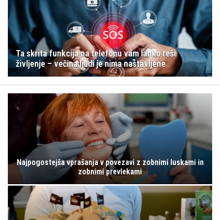
Ta skrita funkcija na telefonu vam lahko reši
življenje – večina ljudi je nima nastavljene
Najpogostejša vprašanja v povezavi z zobnimi luskami in
zobnimi prevlekami