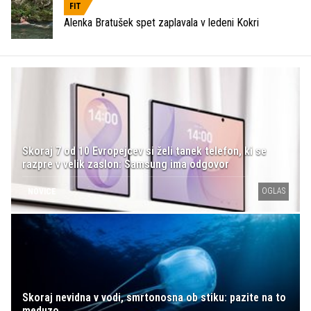
FIT
Alenka Bratušek spet zaplavala v ledeni Kokri
Skoraj 7 od 10 Evropejcev si želi tanek telefon, ki se
razpre v velik zaslon: Samsung ima odgovor
OGLAS
NOVICE
Skoraj nevidna v vodi, smrtonosna ob stiku: pazite na to
meduzo