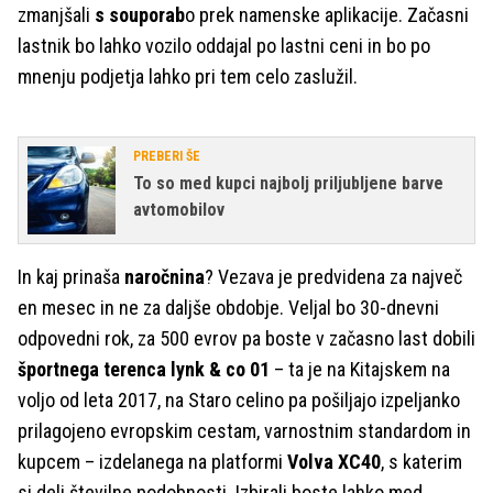
zmanjšali
s souporab
o prek namenske aplikacije. Začasni
lastnik bo lahko vozilo oddajal po lastni ceni in bo po
mnenju podjetja lahko pri tem celo zaslužil.
PREBERI ŠE
To so med kupci najbolj priljubljene barve
avtomobilov
In kaj prinaša
naročnina
? Vezava je predvidena za največ
en mesec in ne za daljše obdobje. Veljal bo 30-dnevni
odpovedni rok, za 500 evrov pa boste v začasno last dobili
športnega terenca lynk & co 01
– ta je na Kitajskem na
voljo od leta 2017, na Staro celino pa pošiljajo izpeljanko
prilagojeno evropskim cestam, varnostnim standardom in
kupcem – izdelanega na platformi
Volva XC40
, s katerim
si deli številne podobnosti. Izbirali boste lahko med