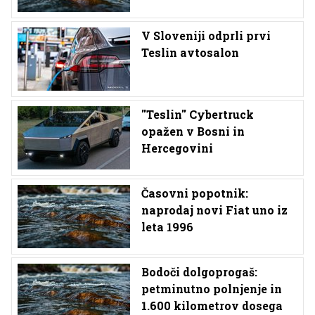
V Sloveniji odprli prvi
Teslin avtosalon
''Teslin'' Cybertruck
opažen v Bosni in
Hercegovini
Časovni popotnik:
naprodaj novi Fiat uno iz
leta 1996
Bodoči dolgoprogaš:
petminutno polnjenje in
1.600 kilometrov dosega