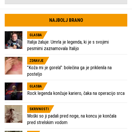
NAJBOLJ BRANO
GLASBA
Italija žaluje: Umrla je legenda, ki je s svojimi
pesmimi zaznamovala Italijo
ZDRAVJE
"Koža mi je gorela": bolečina ga je priklenila na
posteljo
GLASBA
Rock legenda končuje kariero, čaka na operacijo srca
SKRIVNOSTI
Moški so ji padali pred noge, na koncu je končala
pred strelskim vodom