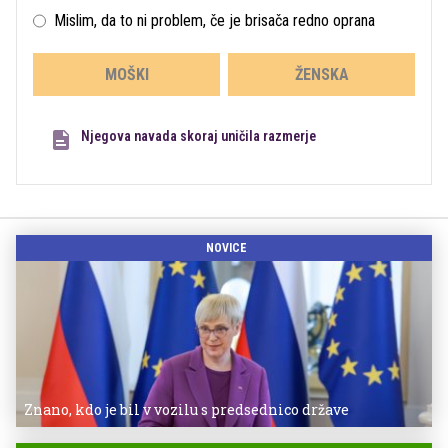
Mislim, da to ni problem, če je brisača redno oprana
MOŠKI
ŽENSKA
Njegova navada skoraj uničila razmerje
NOVICE
Znano, kdo je bil v vozilu s predsednico države