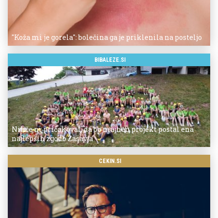
"Koža mi je gorela": bolečina ga je priklenila na posteljo
BIBALEZE.SI
Nihče ni pričakoval, da bo majhen projekt postal ena
najlepših zgodb Zasavja
CEKIN.SI