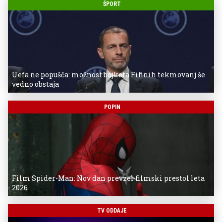
ŠPORT
Uefa ne popušča: možnost bojkota Fifinih tekmovanj še
vedno obstaja
POPIN
Film Spider-Man: Nov dan prevzel filmski prestol leta
2026
TV ODDAJE