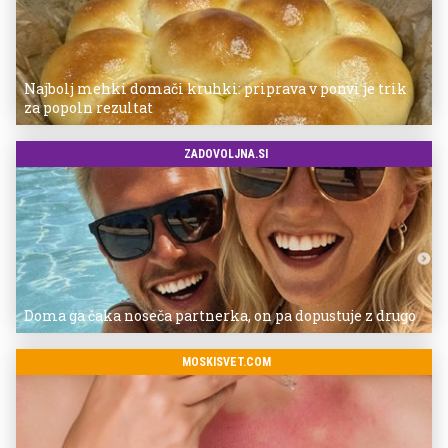
Najbolj mehki domači kruhki: priprava v ponvi je trik
za popoln rezultat
ZADOVOLJNA.SI
Doma ga čaka noseča partnerka, on pa dopustuje z drugo
MOSKISVET.COM