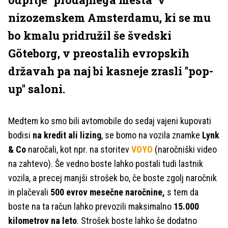
nizozemskem Amsterdamu, ki se mu
bo kmalu pridružil še švedski
Göteborg, v preostalih evropskih
državah pa naj bi kasneje zrasli ''pop-
up'' saloni.
Medtem ko smo bili avtomobile do sedaj vajeni kupovati
bodisi
na kredit ali lizing
, se bomo na vozila znamke
Lynk
& Co
naročali, kot npr. na storitev
VOYO
(naročniški video
na zahtevo). Še vedno boste lahko postali tudi lastnik
vozila, a precej manjši strošek bo, če boste zgolj naročnik
in plačevali
500 evrov mesečne naročnine,
s tem da
boste na ta račun lahko prevozili maksimalno
15.000
kilometrov na leto
. Strošek boste lahko še dodatno