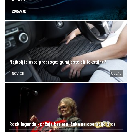
ZDRAVJE
Najboljše avto preproge: gumijaste ali tekstilne?
OGLAS
NOVICE
Rock legenda končuje kariero, čaka na operacijo srca