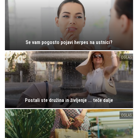
Se vam pogosto pojavi herpes na ustnici?
OGLAS
Postali ste družina in življenje ... teče dalje
OGLAS