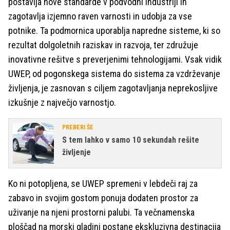
postavlja nove standarde v podvodni industriji in
zagotavlja izjemno raven varnosti in udobja za vse
potnike. Ta podmornica uporablja napredne sisteme, ki so
rezultat dolgoletnih raziskav in razvoja, ter združuje
inovativne rešitve s preverjenimi tehnologijami. Vsak vidik
UWEP, od pogonskega sistema do sistema za vzdrževanje
življenja, je zasnovan s ciljem zagotavljanja neprekosljive
izkušnje z največjo varnostjo.
PREBERI ŠE
S tem lahko v samo 10 sekundah rešite
življenje
Ko ni potopljena, se UWEP spremeni v lebdeči raj za
zabavo in svojim gostom ponuja dodaten prostor za
uživanje na njeni prostorni palubi. Ta večnamenska
ploščad na morski gladini postane ekskluzivna destinacija