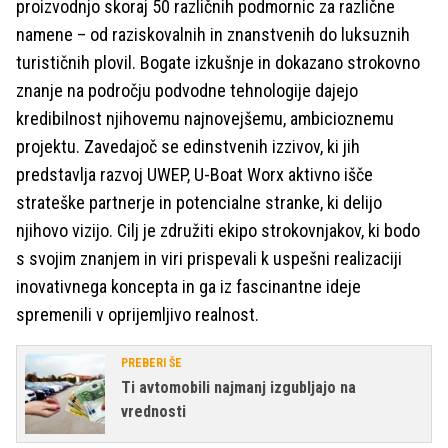
proizvodnjo skoraj 50 različnih podmornic za različne
namene – od raziskovalnih in znanstvenih do luksuznih
turističnih plovil. Bogate izkušnje in dokazano strokovno
znanje na področju podvodne tehnologije dajejo
kredibilnost njihovemu najnovejšemu, ambicioznemu
projektu. Zavedajoč se edinstvenih izzivov, ki jih
predstavlja razvoj UWEP, U-Boat Worx aktivno išče
strateške partnerje in potencialne stranke, ki delijo
njihovo vizijo. Cilj je združiti ekipo strokovnjakov, ki bodo
s svojim znanjem in viri prispevali k uspešni realizaciji
inovativnega koncepta in ga iz fascinantne ideje
spremenili v oprijemljivo realnost.
PREBERI ŠE
Ti avtomobili najmanj izgubljajo na
vrednosti