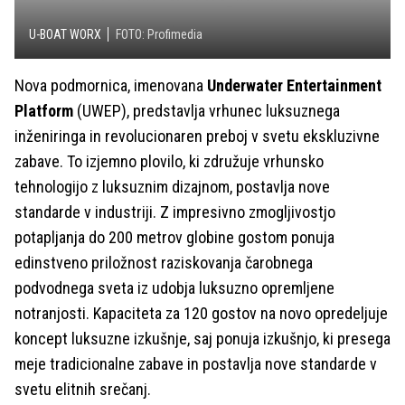
U-BOAT WORX
FOTO: Profimedia
Nova podmornica, imenovana
Underwater Entertainment
Platform
(UWEP), predstavlja vrhunec luksuznega
inženiringa in revolucionaren preboj v svetu ekskluzivne
zabave. To izjemno plovilo, ki združuje vrhunsko
tehnologijo z luksuznim dizajnom, postavlja nove
standarde v industriji. Z impresivno zmogljivostjo
potapljanja do 200 metrov globine gostom ponuja
edinstveno priložnost raziskovanja čarobnega
podvodnega sveta iz udobja luksuzno opremljene
notranjosti. Kapaciteta za 120 gostov na novo opredeljuje
koncept luksuzne izkušnje, saj ponuja izkušnjo, ki presega
meje tradicionalne zabave in postavlja nove standarde v
svetu elitnih srečanj.