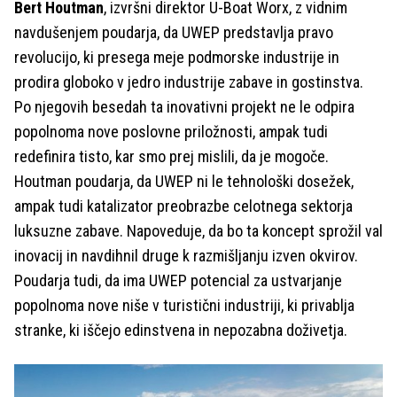
Bert Houtman
, izvršni direktor U-Boat Worx, z vidnim
navdušenjem poudarja, da UWEP predstavlja pravo
revolucijo, ki presega meje podmorske industrije in
prodira globoko v jedro industrije zabave in gostinstva.
Po njegovih besedah ta inovativni projekt ne le odpira
popolnoma nove poslovne priložnosti, ampak tudi
redefinira tisto, kar smo prej mislili, da je mogoče.
Houtman poudarja, da UWEP ni le tehnološki dosežek,
ampak tudi katalizator preobrazbe celotnega sektorja
luksuzne zabave. Napoveduje, da bo ta koncept sprožil val
inovacij in navdihnil druge k razmišljanju izven okvirov.
Poudarja tudi, da ima UWEP potencial za ustvarjanje
popolnoma nove niše v turistični industriji, ki privablja
stranke, ki iščejo edinstvena in nepozabna doživetja.