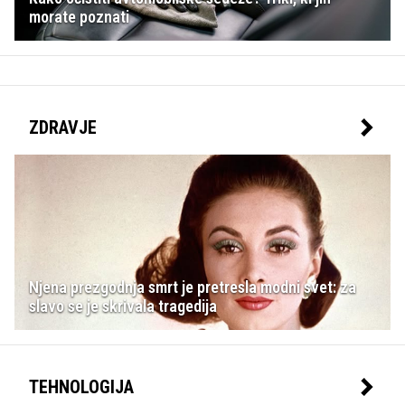
morate poznati
ZDRAVJE
Njena prezgodnja smrt je pretresla modni svet: za
slavo se je skrivala tragedija
TEHNOLOGIJA