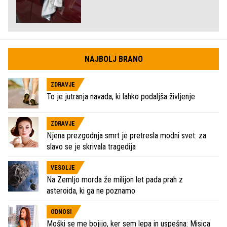
NAJBOLJ BRANO
ZDRAVJE
To je jutranja navada, ki lahko podaljša življenje
ZDRAVJE
Njena prezgodnja smrt je pretresla modni svet: za
slavo se je skrivala tragedija
VESOLJE
Na Zemljo morda že milijon let pada prah z
asteroida, ki ga ne poznamo
ODNOSI
Moški se me bojijo, ker sem lepa in uspešna: Misica