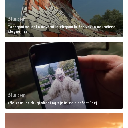
24ur.com
Tobogani so lahko nevarni: pretrgana križna vez in odkrušena
stegnenica
24ur.com
(Ne)varni na drugi strani ograje in mala pošast Enej