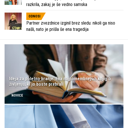
razkrila, zakaj je še vedno samska
ODNOSI
Partner zvezdnice izginil brez sledu: nikoli ga niso
našli, nato je prišla še ena tragedija
Ideja za poletno branje: Ena najpomembnejših knjig o
življenju, ki jo boste prebrali
NOVICE