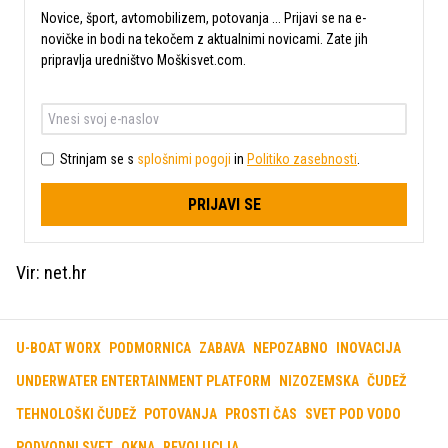
Novice, šport, avtomobilizem, potovanja ... Prijavi se na e-
novičke in bodi na tekočem z aktualnimi novicami. Zate jih
pripravlja uredništvo Moškisvet.com.
Strinjam se s
splošnimi pogoji
in
Politiko zasebnosti
.
PRIJAVI SE
Vir: net.hr
U-BOAT WORX
PODMORNICA
ZABAVA
NEPOZABNO
INOVACIJA
UNDERWATER ENTERTAINMENT PLATFORM
NIZOZEMSKA
ČUDEŽ
TEHNOLOŠKI ČUDEŽ
POTOVANJA
PROSTI ČAS
SVET POD VODO
PODVODNI SVET
OKNA
REVOLUCIJA