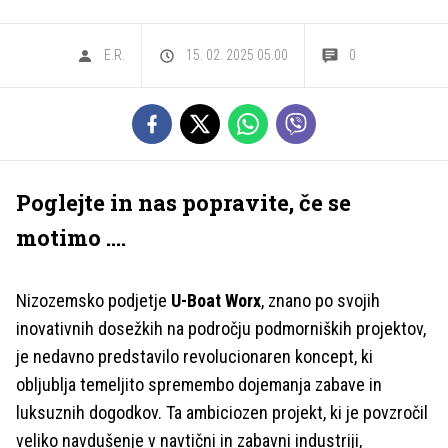
E.R.
15. 02. 2025 05.00
0
Poglejte in nas popravite, če se
motimo ....
Nizozemsko podjetje
U-Boat Worx
, znano po svojih
inovativnih dosežkih na področju podmorniških projektov,
je nedavno predstavilo revolucionaren koncept, ki
obljublja temeljito spremembo dojemanja zabave in
luksuznih dogodkov. Ta ambiciozen projekt, ki je povzročil
veliko navdušenje v navtični in zabavni industriji,