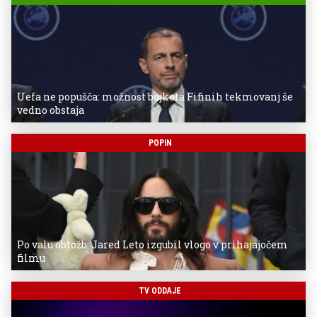
Uefa ne popušča: možnost bojkota Fifinih tekmovanj še
vedno obstaja
POPIN
Po valu obtožb: Jared Leto izgubil vlogo v prihajajočem
filmu
TV ODDAJE