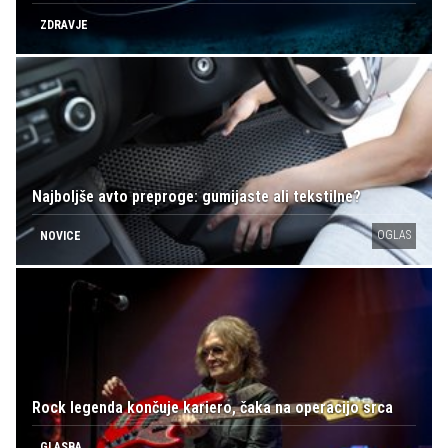
ZDRAVJE
Najboljše avto preproge: gumijaste ali tekstilne?
OGLAS
NOVICE
Rock legenda končuje kariero, čaka na operacijo srca
GLASBA