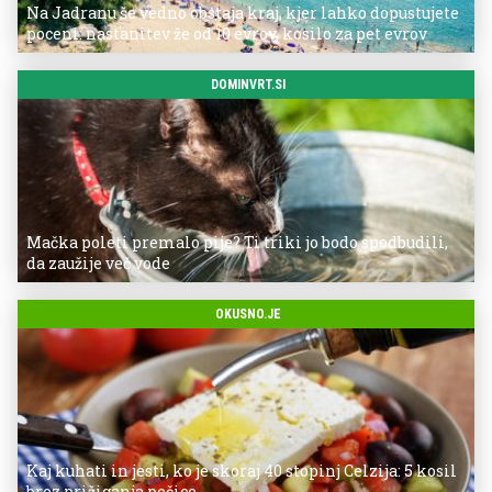
Na Jadranu še vedno obstaja kraj, kjer lahko dopustujete
poceni: nastanitev že od 10 evrov, kosilo za pet evrov
DOMINVRT.SI
Mačka poleti premalo pije? Ti triki jo bodo spodbudili,
da zaužije več vode
OKUSNO.JE
Kaj kuhati in jesti, ko je skoraj 40 stopinj Celzija: 5 kosil
brez prižiganja pečice