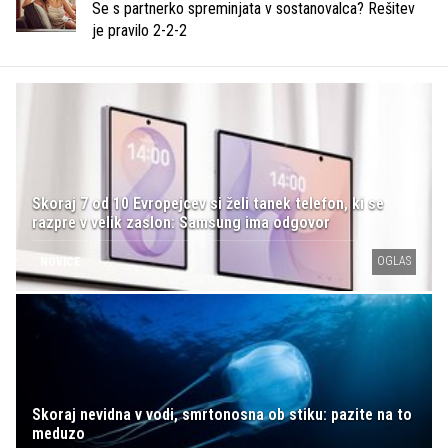
Se s partnerko spreminjata v sostanovalca? Rešitev
je pravilo 2-2-2
Skoraj 7 od 10 Evropejcev si želi tanek telefon, ki se
razpre v velik zaslon: Samsung ima odgovor
OGLAS
NOVICE
Skoraj nevidna v vodi, smrtonosna ob stiku: pazite na to
meduzo