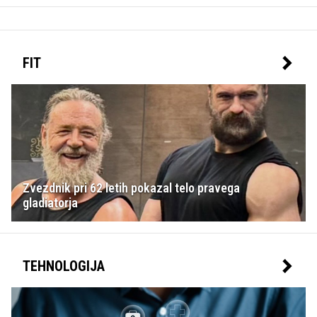
FIT
Zvezdnik pri 62 letih pokazal telo pravega
gladiatorja
TEHNOLOGIJA