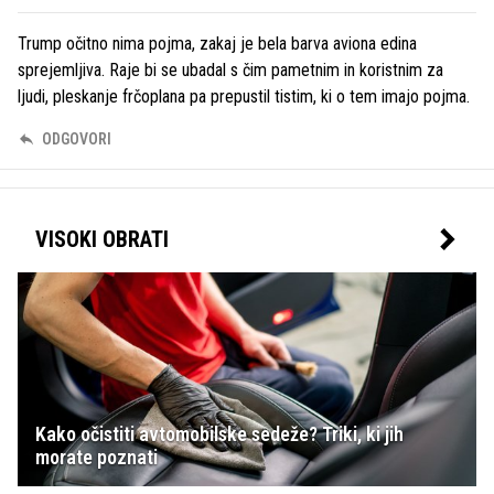
Trump očitno nima pojma, zakaj je bela barva aviona edina
sprejemljiva. Raje bi se ubadal s čim pametnim in koristnim za
ljudi, pleskanje frčoplana pa prepustil tistim, ki o tem imajo pojma.
ODGOVORI
VISOKI OBRATI
Kako očistiti avtomobilske sedeže? Triki, ki jih
morate poznati