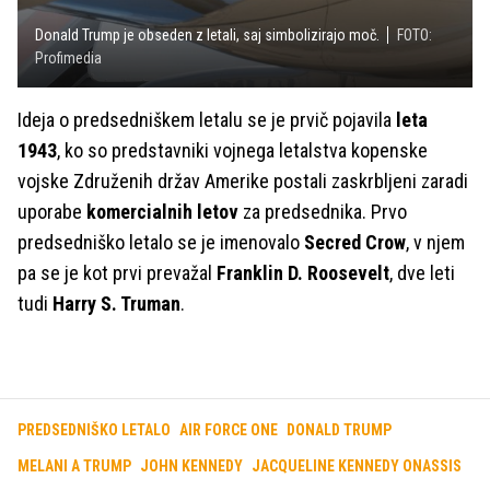
Donald Trump je obseden z letali, saj simbolizirajo moč.
FOTO:
Profimedia
Ideja o predsedniškem letalu se je prvič pojavila
leta
1943
, ko so predstavniki vojnega letalstva kopenske
vojske Združenih držav Amerike postali zaskrbljeni zaradi
uporabe
komercialnih letov
za predsednika. Prvo
predsedniško letalo se je imenovalo
Secred Crow
, v njem
pa se je kot prvi prevažal
Franklin D. Roosevelt
, dve leti
tudi
Harry S. Truman
.
PREDSEDNIŠKO LETALO
AIR FORCE ONE
DONALD TRUMP
MELANI A TRUMP
JOHN KENNEDY
JACQUELINE KENNEDY ONASSIS