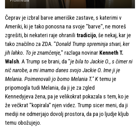
Profimedia
Čeprav je izbral barve ameriške zastave, s katerimi v
Ameriki, ki je tako ponosna na svoje ''barve'', ne moreš
zgrešiti, bi nekateri raje ohranili
tradicijo
, še nekaj, kar je
tako značilno za ZDA. ''
Donald Trump spreminja stvari, ker
jih lahko. To je znamčenje,
'' razlaga novinar
Kenneth T.
Walsh
. A Trump se brani, da ''
je bila to Jackie O., s čimer ni
nič narobe, a mi imamo danes svojo Jackie O. Ime ji je
Melania. Poimenovali jo bomo Melania T.'' K
temu je
pripomogla tudi Melania, da ji je za zgled
Kennedyjeva žena, pa je velikokrat pokazala s tem, ko je
že večkrat ''kopirala'' njen videz. Trump sicer meni, da ji
mediji ne odmerjajo dovolj prostora, da pa jo ljudje kljub
temu obožujejo.