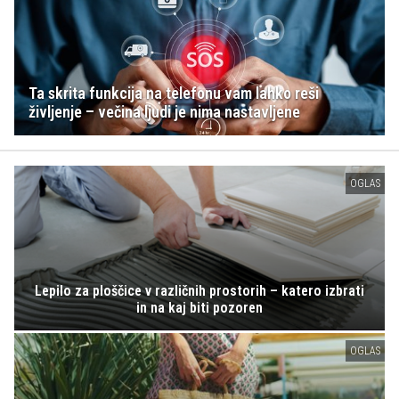
Ta skrita funkcija na telefonu vam lahko reši
življenje – večina ljudi je nima nastavljene
OGLAS
Lepilo za ploščice v različnih prostorih – katero izbrati
in na kaj biti pozoren
OGLAS