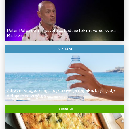
Peter Poles delil nasvete za bodoče tekmovalce kviza
Na lovu
VIZITA.SI
Zdravniki opozarjajo: to je največja napaka, ki jo ljudje
delajo med vročino
OKUSNO.JE