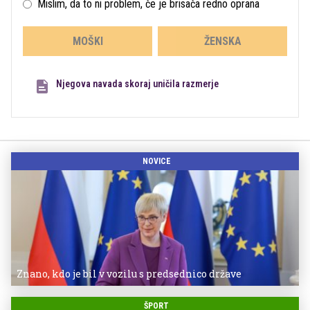
Mislim, da to ni problem, če je brisača redno oprana
MOŠKI
ŽENSKA
Njegova navada skoraj uničila razmerje
NOVICE
Znano, kdo je bil v vozilu s predsednico države
ŠPORT