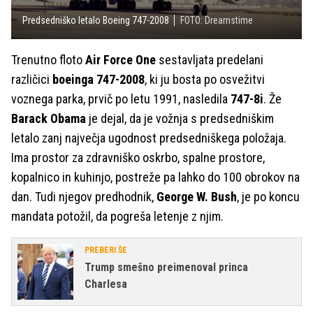
Predsedniško letalo Boeing 747-2008
FOTO: Dreamstime
Trenutno floto
Air Force One
sestavljata predelani
različici
boeinga 747-2008
, ki ju bosta po osvežitvi
voznega parka, prvič po letu 1991, nasledila
747-8i
. Že
Barack Obama
je dejal, da je vožnja s predsedniškim
letalo zanj največja ugodnost predsedniškega položaja.
Ima prostor za zdravniško oskrbo, spalne prostore,
kopalnico in kuhinjo, postreže pa lahko do 100 obrokov na
dan. Tudi njegov predhodnik,
George W. Bush
, je po koncu
mandata potožil, da pogreša letenje z njim.
PREBERI ŠE
Trump smešno preimenoval princa
Charlesa