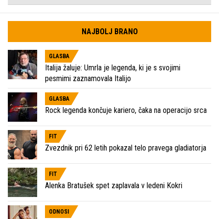
NAJBOLJ BRANO
GLASBA
Italija žaluje: Umrla je legenda, ki je s svojimi
pesmimi zaznamovala Italijo
GLASBA
Rock legenda končuje kariero, čaka na operacijo srca
FIT
Zvezdnik pri 62 letih pokazal telo pravega gladiatorja
FIT
Alenka Bratušek spet zaplavala v ledeni Kokri
ODNOSI