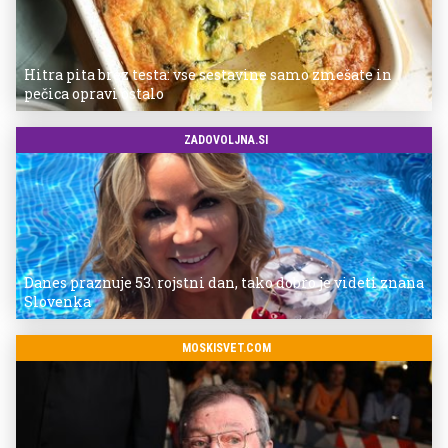
Hitra pita brez testa: vse sestavine samo zmešate in
pečica opravi ostalo
ZADOVOLJNA.SI
Danes praznuje 53. rojstni dan, tako dobro je videti znana
Slovenka
MOSKISVET.COM