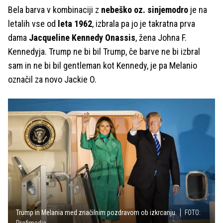
Bela barva v kombinaciji z
nebeško oz. sinjemodro
je na
letalih vse od
leta 1962
, izbrala pa jo je takratna prva
dama
Jacqueline Kennedy Onassis
, žena Johna F.
Kennedyja. Trump ne bi bil Trump, če barve ne bi izbral
sam in ne bi bil gentleman kot Kennedy, je pa Melanio
označil za novo Jackie O.
Trump in Melania med značilnim pozdravom ob izkrcanju.
FOTO: