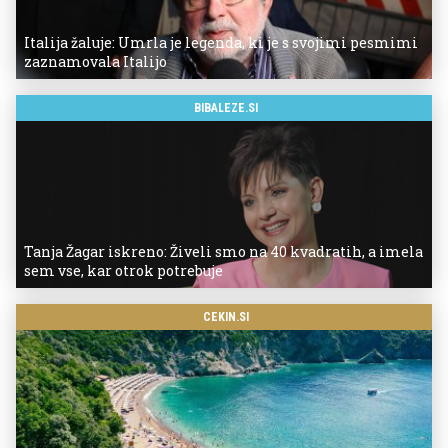
Italija žaluje: Umrla je legenda, ki je s svojimi pesmimi
zaznamovala Italijo
BIBALEZE.SI
Tanja Žagar iskreno: Živeli smo na 40 kvadratih, a imela
sem vse, kar otrok potrebuje
CEKIN.SI