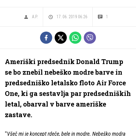
A.P.
17. 06. 2019 06.26
1
Ameriški predsednik Donald Trump
se bo znebil nebeško modre barve in
predsedniško letalsko floto Air Force
One, ki ga sestavlja par predsedniških
letal, obarval v barve ameriške
zastave.
''
Všeč mi je koncept rdeče, bele in modre. Nebeško modra